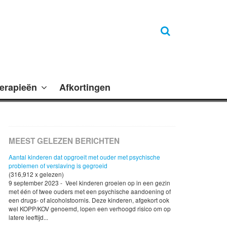
erapieën
Afkortingen
MEEST GELEZEN BERICHTEN
Aantal kinderen dat opgroeit met ouder met psychische
problemen of verslaving is gegroeid
(316,912 x gelezen)
9 september 2023 - Veel kinderen groeien op in een gezin
met één of twee ouders met een psychische aandoening of
een drugs- of alcoholstoornis. Deze kinderen, afgekort ook
wel KOPP/KOV genoemd, lopen een verhoogd risico om op
latere leeftijd...