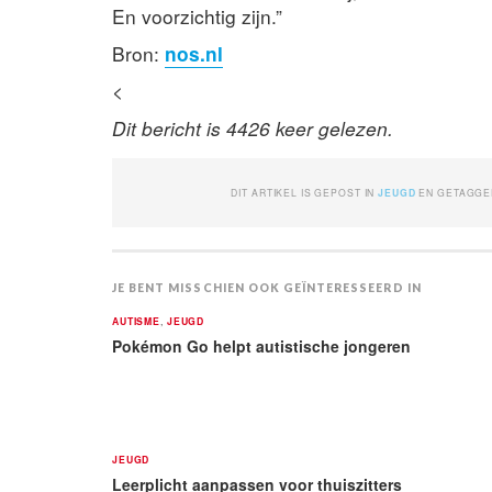
En voorzichtig zijn.”
Bron:
nos.nl
<
Dit bericht is 4426 keer gelezen.
DIT ARTIKEL IS GEPOST IN
JEUGD
EN GETAGG
JE BENT MISSCHIEN OOK GEÏNTERESSEERD IN
AUTISME
,
JEUGD
Pokémon Go helpt autistische jongeren
JEUGD
Leerplicht aanpassen voor thuiszitters