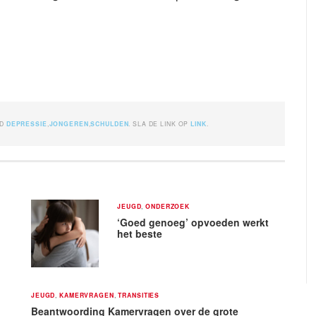
ED
DEPRESSIE
,
JONGEREN
,
SCHULDEN
. SLA DE LINK OP
LINK
.
JEUGD
,
ONDERZOEK
‘Goed genoeg’ opvoeden werkt
het beste
JEUGD
,
KAMERVRAGEN
,
TRANSITIES
Beantwoording Kamervragen over de grote