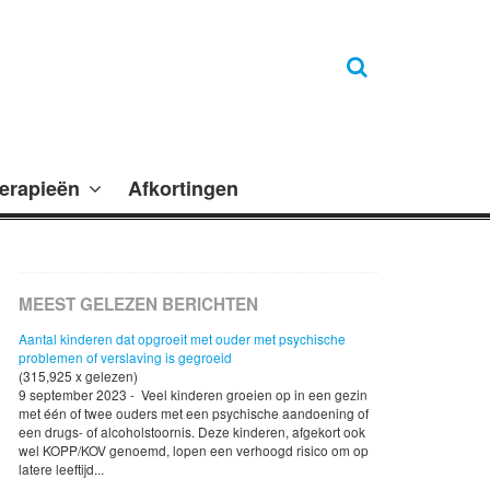
erapieën
Afkortingen
MEEST GELEZEN BERICHTEN
Aantal kinderen dat opgroeit met ouder met psychische
problemen of verslaving is gegroeid
(315,925 x gelezen)
9 september 2023 - Veel kinderen groeien op in een gezin
met één of twee ouders met een psychische aandoening of
een drugs- of alcoholstoornis. Deze kinderen, afgekort ook
wel KOPP/KOV genoemd, lopen een verhoogd risico om op
latere leeftijd...