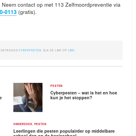
en. Neem contact op met 113 Zelfmoordpreventie via
0-0113
(gratis).
 GETAGGED
CYBERPESTEN
. SLA DE LINK OP
LINK
.
PESTEN
Cyberpesten – wat is het en hoe
e
kun je het stoppen?
ONDERZOEK
,
PESTEN
Leerlingen die pesten populairder op middelbare
school dan op de basisschool