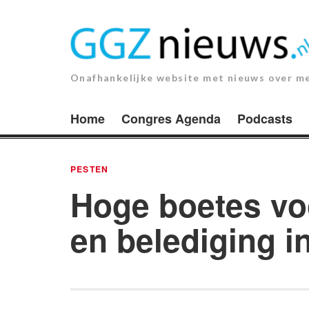
Ga
naar
de
inhoud.
Onafhankelijke website met nieuws over m
Home
Congres Agenda
Podcasts
PESTEN
Hoge boetes vo
en belediging i