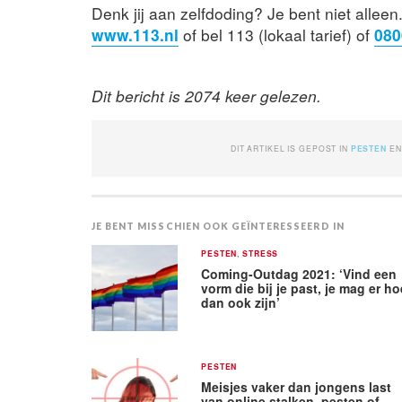
Denk jij aan zelfdoding? Je bent niet alle
www.113.nl
of bel 113 (lokaal tarief) of
080
Dit bericht is 2074 keer gelezen.
DIT ARTIKEL IS GEPOST IN
PESTEN
EN
JE BENT MISSCHIEN OOK GEÏNTERESSEERD IN
PESTEN
,
STRESS
Coming-Outdag 2021: ‘Vind een
vorm die bij je past, je mag er ho
dan ook zijn’
PESTEN
Meisjes vaker dan jongens last
van online stalken, pesten of