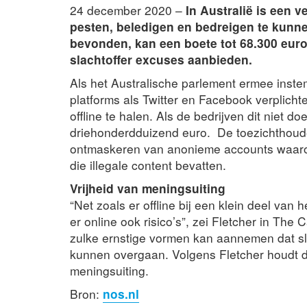
24 december 2020 –
In Australië is een 
pesten, beledigen en bedreigen te kunn
bevonden, kan een boete tot 68.300 euro
slachtoffer excuses aanbieden.
Als het Australische parlement ermee instem
platforms als Twitter en Facebook verplich
offline te halen. Als de bedrijven dit niet d
driehonderdduizend euro. De toezichthoude
ontmaskeren van anonieme accounts waarop 
die illegale content bevatten.
Vrijheid van meningsuiting
“Net zoals er offline bij een klein deel van 
er online ook risico’s”, zei Fletcher in The
zulke ernstige vormen kan aannemen dat slac
kunnen overgaan. Volgens Fletcher houdt d
meningsuiting.
Bron:
nos.nl