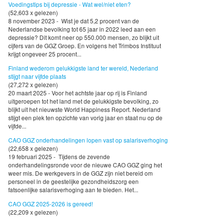
Voedingstips bij depressie - Wat wel/niet eten?
(52,603 x gelezen)
8 november 2023 - Wist je dat 5,2 procent van de
Nederlandse bevolking tot 65 jaar in 2022 leed aan een
depressie? Dit komt neer op 550.000 mensen, zo blijkt uit
cijfers van de GGZ Groep. En volgens het Trimbos Instituut
krijgt ongeveer 25 procent...
Finland wederom gelukkigste land ter wereld, Nederland
stijgt naar vijfde plaats
(27,272 x gelezen)
20 maart 2025 - Voor het achtste jaar op rij is Finland
uitgeroepen tot het land met de gelukkigste bevolking, zo
blijkt uit het nieuwste World Happiness Report. Nederland
stijgt een plek ten opzichte van vorig jaar en staat nu op de
vijfde...
CAO GGZ onderhandelingen lopen vast op salarisverhoging
(22,658 x gelezen)
19 februari 2025 - Tijdens de zevende
onderhandelingsronde voor de nieuwe CAO GGZ ging het
weer mis. De werkgevers in de GGZ zijn niet bereid om
personeel in de geestelijke gezondheidszorg een
fatsoenlijke salarisverhoging aan te bieden. Het...
CAO GGZ 2025-2026 is gereed!
(22,209 x gelezen)