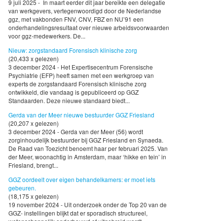
9 juli 2025 - In maart eerder dit jaar bereikte een delegatie
van werkgevers, vertegenwoordigd door de Nederlandse
ggz, met vakbonden FNV, CNV, FBZ en NU’91 een
onderhandelingsresultaat over nieuwe arbeidsvoorwaarden
voor ggz-medewerkers. De...
Nieuw: zorgstandaard Forensisch klinische zorg
(20,433 x gelezen)
3 december 2024 - Het Expertisecentrum Forensische
Psychiatrie (EFP) heeft samen met een werkgroep van
experts de zorgstandaard Forensisch klinische zorg
ontwikkeld, die vandaag is gepubliceerd op GGZ
Standaarden. Deze nieuwe standaard biedt...
Gerda van der Meer nieuwe bestuurder GGZ Friesland
(20,207 x gelezen)
3 december 2024 - Gerda van der Meer (56) wordt
zorginhoudelijk bestuurder bij GGZ Friesland en Synaeda.
De Raad van Toezicht benoemt haar per februari 2025. Van
der Meer, woonachtig in Amsterdam, maar ‘hikke en tein’ in
Friesland, brengt...
GGZ oordeelt over eigen behandelkamers: er moet iets
gebeuren.
(18,175 x gelezen)
19 november 2024 - Uit onderzoek onder de Top 20 van de
GGZ- instellingen blijkt dat er sporadisch structureel,