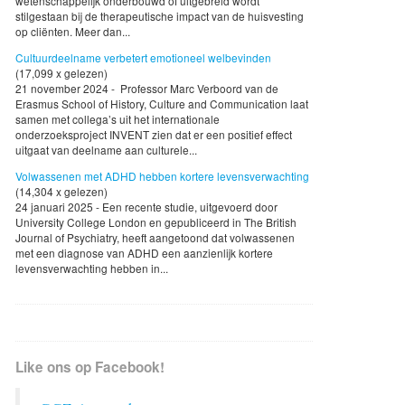
wetenschappelijk onderbouwd of uitgebreid wordt
stilgestaan bij de therapeutische impact van de huisvesting
op cliënten. Meer dan...
Cultuurdeelname verbetert emotioneel welbevinden
(17,099 x gelezen)
21 november 2024 - Professor Marc Verboord van de
Erasmus School of History, Culture and Communication laat
samen met collega’s uit het internationale
onderzoeksproject INVENT zien dat er een positief effect
uitgaat van deelname aan culturele...
Volwassenen met ADHD hebben kortere levensverwachting
(14,304 x gelezen)
24 januari 2025 - Een recente studie, uitgevoerd door
University College London en gepubliceerd in The British
Journal of Psychiatry, heeft aangetoond dat volwassenen
met een diagnose van ADHD een aanzienlijk kortere
levensverwachting hebben in...
Like ons op Facebook!