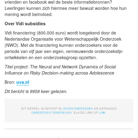
vrienden en facebook wel de beste informatiebronnen?
Leerlingen kunnen zich hiermee meer bewust worden hoe hun
mening wordt beïnvloed.
Over Vidi subsidies
Vidi financiering (800.000 euro) wordt toegekend door de
Nederlandse Organisatie voor Wetenschappelijk Onderzoek
(NWO). Met de financiering kunnen onderzoekers voor de
periode van vijf jaar een eigen, vernieuwende onderzoekslijn
ontwikkelen en een onderzoeksgroep opzetten.
Titel project: The Neural and Network Dynamics of Social
Influence on Risky Decision-making across Adolescence
Bron:
uva.nl
Dit bericht is 9958 keer gelezen.
DIT ARTIKEL IS GEPOST IN
JEUGD
,
ONDERZOEK
EN GETAGGED
ONDERZOEK
,
TIENERS
,
UVA
. SLA DE LINK OP
LINK
.