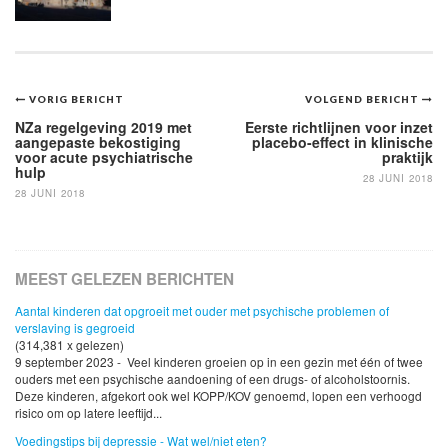
Bericht
VORIG BERICHT
VOLGEND BERICHT
navigatie
NZa regelgeving 2019 met
Eerste richtlijnen voor inzet
aangepaste bekostiging
placebo-effect in klinische
voor acute psychiatrische
praktijk
hulp
28 JUNI 2018
28 JUNI 2018
MEEST GELEZEN BERICHTEN
Aantal kinderen dat opgroeit met ouder met psychische problemen of
verslaving is gegroeid
(314,381 x gelezen)
9 september 2023 - Veel kinderen groeien op in een gezin met één of twee
ouders met een psychische aandoening of een drugs- of alcoholstoornis.
Deze kinderen, afgekort ook wel KOPP/KOV genoemd, lopen een verhoogd
risico om op latere leeftijd...
Voedingstips bij depressie - Wat wel/niet eten?