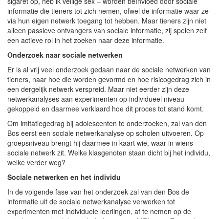
sigaret op, heb ik veilige sex – worden beïnvloed door sociale
informatie die tieners tot zich nemen, ofwel de informatie waar ze
via hun eigen netwerk toegang tot hebben. Maar tieners zijn niet
alleen passieve ontvangers van sociale informatie, zij spelen zelf
een actieve rol in het zoeken naar deze informatie.
Onderzoek naar sociale netwerken
Er is al vrij veel onderzoek gedaan naar de sociale netwerken van
tieners, naar hoe die worden gevormd en hoe risicogedrag zich in
een dergelijk netwerk verspreid. Maar niet eerder zijn deze
netwerkanalyses aan experimenten op individueel niveau
gekoppeld en daarmee verklaard hoe dit proces tot stand komt.
Om imitatiegedrag bij adolescenten te onderzoeken, zal van den
Bos eerst een sociale netwerkanalyse op scholen uitvoeren. Op
groepsniveau brengt hij daarmee in kaart wie, waar in wiens
sociale netwerk zit. Welke klasgenoten staan dicht bij het individu,
welke verder weg?
Sociale netwerken en het individu
In de volgende fase van het onderzoek zal van den Bos de
informatie uit de sociale netwerkanalyse verwerken tot
experimenten met individuele leerlingen, af te nemen op de