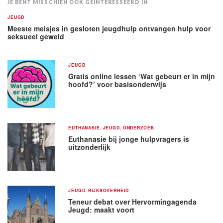
JE BENT MISSCHIEN OOK GEÏNTERESSEERD IN
JEUGD
Meeste meisjes in gesloten jeugdhulp ontvangen hulp voor
seksueel geweld
JEUGD
Gratis online lessen ‘Wat gebeurt er in mijn
hoofd?’ voor basisonderwijs
EUTHANASIE
,
JEUGD
,
ONDERZOEK
Euthanasie bij jonge hulpvragers is
uitzonderlijk
JEUGD
,
RIJKSOVERHEID
Teneur debat over Hervormingagenda
Jeugd: maakt voort