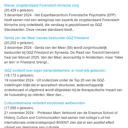
Nieuw: zorgstandaard Forensisch klinische zorg
(20,429 x gelezen)
3 december 2024 - Het Expertisecentrum Forensische Psychiatrie (EFP)
heeft samen met een werkgroep van experts de zorgstandaard Forensisch
klinische zorg ontwikkeld, die vandaag is gepubliceerd op GGZ
Standaarden. Deze nieuwe standaard biedt...
Gerda van der Meer nieuwe bestuurder GGZ Friesland
(20,202 x gelezen)
3 december 2024 - Gerda van der Meer (56) wordt zorginhoudelijk
bestuurder bij GGZ Friesland en Synaeda. De Raad van Toezicht benoemt
haar per februari 2025. Van der Meer, woonachtig in Amsterdam, maar ‘hikke
en tein’ in Friesland, brengt...
GGZ oordeelt over eigen behandelkamers: er moet iets gebeuren.
(18,172 x gelezen)
19 november 2024 - Uit onderzoek onder de Top 20 van de GGZ-
instellingen blijkt dat er sporadisch structureel, wetenschappelijk
onderbouwd of uitgebreid wordt stilgestaan bij de therapeutische impact van
de huisvesting op cliënten. Meer dan...
Cultuurdeelname verbetert emotioneel welbevinden
(17,095 x gelezen)
21 november 2024 - Professor Marc Verboord van de Erasmus School of
History, Culture and Communication laat samen met collega’s uit het
internationale onderzoeksproject INVENT zien dat er een positief effect
uitgaat van deelname aan culturele...