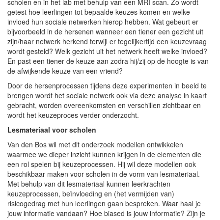
scholen en in het lab met behulp van een MRI scan. Zo wordt
getest hoe leerlingen tot bepaalde keuzes komen en welke
invloed hun sociale netwerken hierop hebben. Wat gebeurt er
bijvoorbeeld in de hersenen wanneer een tiener een gezicht uit
zijn/haar netwerk herkend terwijl er tegelijkertijd een keuzevraag
wordt gesteld? Welk gezicht uit het netwerk heeft welke invloed?
En past een tiener de keuze aan zodra hij/zij op de hoogte is van
de afwijkende keuze van een vriend?
Door de hersenprocessen tijdens deze experimenten in beeld te
brengen wordt het sociale netwerk ook via deze analyse in kaart
gebracht, worden overeenkomsten en verschillen zichtbaar en
wordt het keuzeproces verder onderzocht.
Lesmateriaal voor scholen
Van den Bos wil met dit onderzoek modellen ontwikkelen
waarmee we dieper inzicht kunnen krijgen in de elementen die
een rol spelen bij keuzeprocessen. Hij wil deze modellen ook
beschikbaar maken voor scholen in de vorm van lesmateriaal.
Met behulp van dit lesmateriaal kunnen leerkrachten
keuzeprocessen, beïnvloeding en (het vermijden van)
risicogedrag met hun leerlingen gaan bespreken. Waar haal je
jouw informatie vandaan? Hoe biased is jouw informatie? Zijn je