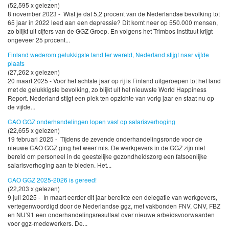
(52,595 x gelezen)
8 november 2023 - Wist je dat 5,2 procent van de Nederlandse bevolking tot
65 jaar in 2022 leed aan een depressie? Dit komt neer op 550.000 mensen,
zo blijkt uit cijfers van de GGZ Groep. En volgens het Trimbos Instituut krijgt
ongeveer 25 procent...
Finland wederom gelukkigste land ter wereld, Nederland stijgt naar vijfde
plaats
(27,262 x gelezen)
20 maart 2025 - Voor het achtste jaar op rij is Finland uitgeroepen tot het land
met de gelukkigste bevolking, zo blijkt uit het nieuwste World Happiness
Report. Nederland stijgt een plek ten opzichte van vorig jaar en staat nu op
de vijfde...
CAO GGZ onderhandelingen lopen vast op salarisverhoging
(22,655 x gelezen)
19 februari 2025 - Tijdens de zevende onderhandelingsronde voor de
nieuwe CAO GGZ ging het weer mis. De werkgevers in de GGZ zijn niet
bereid om personeel in de geestelijke gezondheidszorg een fatsoenlijke
salarisverhoging aan te bieden. Het...
CAO GGZ 2025-2026 is gereed!
(22,203 x gelezen)
9 juli 2025 - In maart eerder dit jaar bereikte een delegatie van werkgevers,
vertegenwoordigd door de Nederlandse ggz, met vakbonden FNV, CNV, FBZ
en NU’91 een onderhandelingsresultaat over nieuwe arbeidsvoorwaarden
voor ggz-medewerkers. De...