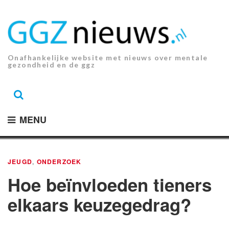
Ga
naar
de
inhoud.
Onafhankelijke website met nieuws over mentale
gezondheid en de ggz
MENU
JEUGD
,
ONDERZOEK
Hoe beïnvloeden tieners
elkaars keuzegedrag?