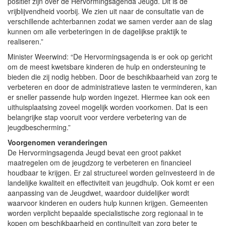
positief zijn over de Hervormingsagenda Jeugd. Dit is de
vrijblijvendheid voorbij. We zien uit naar de consultatie van de
verschillende achterbannen zodat we samen verder aan de slag
kunnen om alle verbeteringen in de dagelijkse praktijk te
realiseren.”
Minister Weerwind: “De Hervormingsagenda is er ook op gericht
om de meest kwetsbare kinderen de hulp en ondersteuning te
bieden die zij nodig hebben. Door de beschikbaarheid van zorg te
verbeteren en door de administratieve lasten te verminderen, kan
er sneller passende hulp worden ingezet. Hiermee kan ook een
uithuisplaatsing zoveel mogelijk worden voorkomen. Dat is een
belangrijke stap vooruit voor verdere verbetering van de
jeugdbescherming.”
Voorgenomen veranderingen
De Hervormingsagenda Jeugd bevat een groot pakket
maatregelen om de jeugdzorg te verbeteren en financieel
houdbaar te krijgen. Er zal structureel worden geïnvesteerd in de
landelijke kwaliteit en effectiviteit van jeugdhulp. Ook komt er een
aanpassing van de Jeugdwet, waardoor duidelijker wordt
waarvoor kinderen en ouders hulp kunnen krijgen. Gemeenten
worden verplicht bepaalde specialistische zorg regionaal in te
kopen om beschikbaarheid en continuïteit van zorg beter te