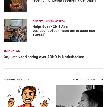
leven bij jongvolwassenen afgenomen
E-HEALTH
,
JEUGD
,
STRESS
Helpt Super Chill App
basisschoolleerlingen om te gaan met
stress?
ADHD
,
JEUGD
Onjuiste voorlichting over ADHD in kinderboeken
Bericht
VORIG BERICHT
VOLGEND BERICHT
navigatie