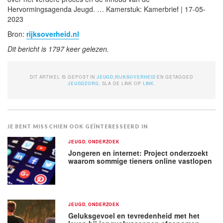
Hervormingsagenda Jeugd. … Kamerstuk: Kamerbrief | 17-05-
2023
Bron:
rijksoverheid.nl
Dit bericht is 1797 keer gelezen.
DIT ARTIKEL IS GEPOST IN
JEUGD
,
RIJKSOVERHEID
EN GETAGGED
JEUGDZORG
. SLA DE LINK OP
LINK
.
JE BENT MISSCHIEN OOK GEÏNTERESSEERD IN
JEUGD
,
ONDERZOEK
Jongeren en internet: Project onderzoekt
waarom sommige tieners online vastlopen
JEUGD
,
ONDERZOEK
Geluksgevoel en tevredenheid met het