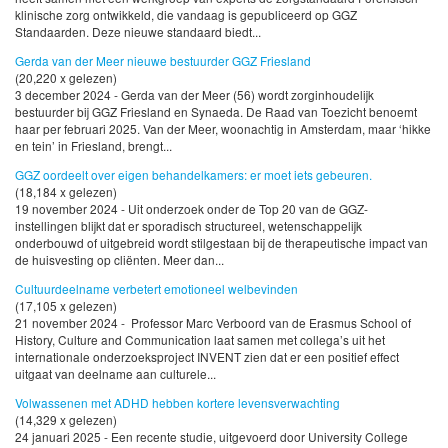
klinische zorg ontwikkeld, die vandaag is gepubliceerd op GGZ
Standaarden. Deze nieuwe standaard biedt...
Gerda van der Meer nieuwe bestuurder GGZ Friesland
(20,220 x gelezen)
3 december 2024 - Gerda van der Meer (56) wordt zorginhoudelijk
bestuurder bij GGZ Friesland en Synaeda. De Raad van Toezicht benoemt
haar per februari 2025. Van der Meer, woonachtig in Amsterdam, maar ‘hikke
en tein’ in Friesland, brengt...
GGZ oordeelt over eigen behandelkamers: er moet iets gebeuren.
(18,184 x gelezen)
19 november 2024 - Uit onderzoek onder de Top 20 van de GGZ-
instellingen blijkt dat er sporadisch structureel, wetenschappelijk
onderbouwd of uitgebreid wordt stilgestaan bij de therapeutische impact van
de huisvesting op cliënten. Meer dan...
Cultuurdeelname verbetert emotioneel welbevinden
(17,105 x gelezen)
21 november 2024 - Professor Marc Verboord van de Erasmus School of
History, Culture and Communication laat samen met collega’s uit het
internationale onderzoeksproject INVENT zien dat er een positief effect
uitgaat van deelname aan culturele...
Volwassenen met ADHD hebben kortere levensverwachting
(14,329 x gelezen)
24 januari 2025 - Een recente studie, uitgevoerd door University College