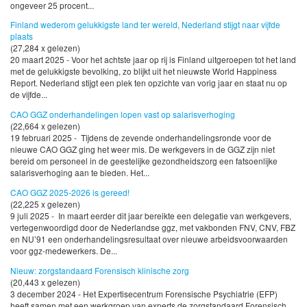
ongeveer 25 procent...
Finland wederom gelukkigste land ter wereld, Nederland stijgt naar vijfde
plaats
(27,284 x gelezen)
20 maart 2025 - Voor het achtste jaar op rij is Finland uitgeroepen tot het land
met de gelukkigste bevolking, zo blijkt uit het nieuwste World Happiness
Report. Nederland stijgt een plek ten opzichte van vorig jaar en staat nu op
de vijfde...
CAO GGZ onderhandelingen lopen vast op salarisverhoging
(22,664 x gelezen)
19 februari 2025 - Tijdens de zevende onderhandelingsronde voor de
nieuwe CAO GGZ ging het weer mis. De werkgevers in de GGZ zijn niet
bereid om personeel in de geestelijke gezondheidszorg een fatsoenlijke
salarisverhoging aan te bieden. Het...
CAO GGZ 2025-2026 is gereed!
(22,225 x gelezen)
9 juli 2025 - In maart eerder dit jaar bereikte een delegatie van werkgevers,
vertegenwoordigd door de Nederlandse ggz, met vakbonden FNV, CNV, FBZ
en NU’91 een onderhandelingsresultaat over nieuwe arbeidsvoorwaarden
voor ggz-medewerkers. De...
Nieuw: zorgstandaard Forensisch klinische zorg
(20,443 x gelezen)
3 december 2024 - Het Expertisecentrum Forensische Psychiatrie (EFP)
heeft samen met een werkgroep van experts de zorgstandaard Forensisch