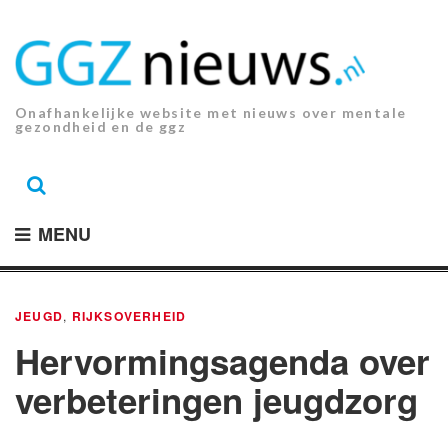
Ga
naar
de
inhoud.
Onafhankelijke website met nieuws over mentale
gezondheid en de ggz
MENU
JEUGD
,
RIJKSOVERHEID
Hervormingsagenda over
verbeteringen jeugdzorg