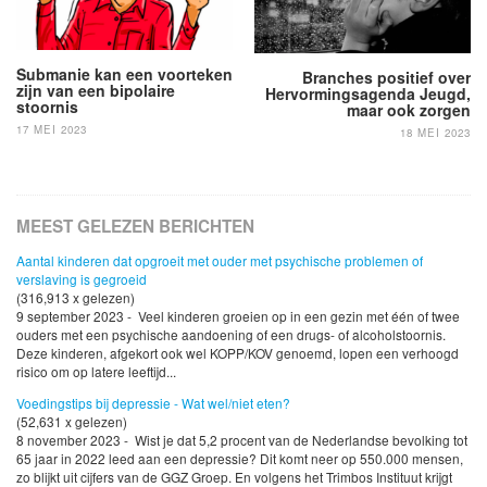
Submanie kan een voorteken
Branches positief over
zijn van een bipolaire
Hervormingsagenda Jeugd,
stoornis
maar ook zorgen
17 MEI 2023
18 MEI 2023
MEEST GELEZEN BERICHTEN
Aantal kinderen dat opgroeit met ouder met psychische problemen of
verslaving is gegroeid
(316,913 x gelezen)
9 september 2023 - Veel kinderen groeien op in een gezin met één of twee
ouders met een psychische aandoening of een drugs- of alcoholstoornis.
Deze kinderen, afgekort ook wel KOPP/KOV genoemd, lopen een verhoogd
risico om op latere leeftijd...
Voedingstips bij depressie - Wat wel/niet eten?
(52,631 x gelezen)
8 november 2023 - Wist je dat 5,2 procent van de Nederlandse bevolking tot
65 jaar in 2022 leed aan een depressie? Dit komt neer op 550.000 mensen,
zo blijkt uit cijfers van de GGZ Groep. En volgens het Trimbos Instituut krijgt