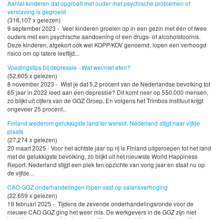
Aantal kinderen dat opgroeit met ouder met psychische problemen of
verslaving is gegroeid
(316,107 x gelezen)
9 september 2023 - Veel kinderen groeien op in een gezin met één of twee
ouders met een psychische aandoening of een drugs- of alcoholstoornis.
Deze kinderen, afgekort ook wel KOPP/KOV genoemd, lopen een verhoogd
risico om op latere leeftijd...
Voedingstips bij depressie - Wat wel/niet eten?
(52,605 x gelezen)
8 november 2023 - Wist je dat 5,2 procent van de Nederlandse bevolking tot
65 jaar in 2022 leed aan een depressie? Dit komt neer op 550.000 mensen,
zo blijkt uit cijfers van de GGZ Groep. En volgens het Trimbos Instituut krijgt
ongeveer 25 procent...
Finland wederom gelukkigste land ter wereld, Nederland stijgt naar vijfde
plaats
(27,274 x gelezen)
20 maart 2025 - Voor het achtste jaar op rij is Finland uitgeroepen tot het land
met de gelukkigste bevolking, zo blijkt uit het nieuwste World Happiness
Report. Nederland stijgt een plek ten opzichte van vorig jaar en staat nu op
de vijfde...
CAO GGZ onderhandelingen lopen vast op salarisverhoging
(22,659 x gelezen)
19 februari 2025 - Tijdens de zevende onderhandelingsronde voor de
nieuwe CAO GGZ ging het weer mis. De werkgevers in de GGZ zijn niet