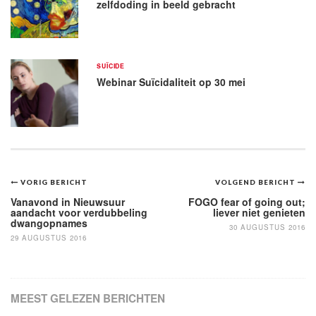
zelfdoding in beeld gebracht
SUÏCIDE
Webinar Suïcidaliteit op 30 mei
Bericht
VORIG BERICHT
VOLGEND BERICHT
navigatie
Vanavond in Nieuwsuur
FOGO fear of going out;
aandacht voor verdubbeling
liever niet genieten
dwangopnames
30 AUGUSTUS 2016
29 AUGUSTUS 2016
MEEST GELEZEN BERICHTEN