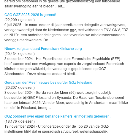
bereid om personeel in de geestelijke gezondheidszorg een fatsoenlijke
salarisverhoging aan te bieden. Het...
CAO GGZ 2025-2026 is gereed!
(22,209 x gelezen)
9 juli 2025 - In maart eerder dit jaar bereikte een delegatie van werkgevers,
vertegenwoordigd door de Nederlandse ggz, met vakbonden FNV, CNV, FBZ
en NU’91 een onderhandelingsresultaat over nieuwe arbeidsvoorwaarden
voor ggz-medewerkers. De...
Nieuw: zorgstandaard Forensisch klinische zorg
(20,434 x gelezen)
3 december 2024 - Het Expertisecentrum Forensische Psychiatrie (EFP)
heeft samen met een werkgroep van experts de zorgstandaard Forensisch
klinische zorg ontwikkeld, die vandaag is gepubliceerd op GGZ
Standaarden. Deze nieuwe standaard biedt...
Gerda van der Meer nieuwe bestuurder GGZ Friesland
(20,207 x gelezen)
3 december 2024 - Gerda van der Meer (56) wordt zorginhoudelijk
bestuurder bij GGZ Friesland en Synaeda. De Raad van Toezicht benoemt
haar per februari 2025. Van der Meer, woonachtig in Amsterdam, maar ‘hikke
en tein’ in Friesland, brengt...
GGZ oordeelt over eigen behandelkamers: er moet iets gebeuren.
(18,176 x gelezen)
19 november 2024 - Uit onderzoek onder de Top 20 van de GGZ-
instellingen blijkt dat er sporadisch structureel, wetenschappelijk