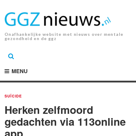
Ga
naar
de
inhoud.
Onafhankelijke website met nieuws over mentale
gezondheid en de ggz
MENU
SUÏCIDE
Herken zelfmoord
gedachten via 113online
app