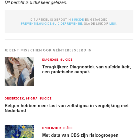
Dit bericht is 5499 keer gelezen.
DIT ARTIKEL IS GEPOST IN
SUÏCIDE
EN GETAGGED
PREVENTIE
,
SUICIDE
,
SUÏCIDEPREVENTIE
. SLA DE LINK OP
LINK
.
JE BENT MISSCHIEN OOK GEÏNTERESSEERD IN
DIAGNOSE
,
SUÏCIDE
Terugkijken: Diagnostiek van suïcidaliteit,
een praktische aanpak
ONDERZOEK
,
STIGMA
,
SUÏCIDE
Belgen hebben meer last van zelfstigma in vergelijking met
Nederland
ONDERZOEK
,
SUÏCIDE
Met data van CBS zijn risicogroepen