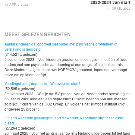
2022-2024 van start
13 APRIL 2022
14 APRIL 2022
MEEST GELEZEN BERICHTEN
Aantal kinderen dat opgroeit met ouder met psychische problemen of
verslaving is gegroeid
(314,521 x gelezen)
9 september 2023 - Veel kinderen groeien op in een gezin met één of twee
ouders met een psychische aandoening of een drugs- of alcoholstoornis.
Deze kinderen, afgekort ook wel KOPP/KOV genoemd, lopen een verhoogd
risico om op latere leeftijd...
Voedingstips bij depressie - Wat wel/niet eten?
(52,595 x gelezen)
8 november 2023 - Wist je dat 5,2 procent van de Nederlandse bevolking tot
65 jaar in 2022 leed aan een depressie? Dit komt neer op 550.000 mensen,
zo blijkt uit cijfers van de GGZ Groep. En volgens het Trimbos Instituut krijgt
ongeveer 25 procent...
Finland wederom gelukkigste land ter wereld, Nederland stijgt naar vijfde
plaats
(27,264 x gelezen)
20 maart 2025 - Voor het achtste jaar op rij is Finland uitgeroepen tot het land