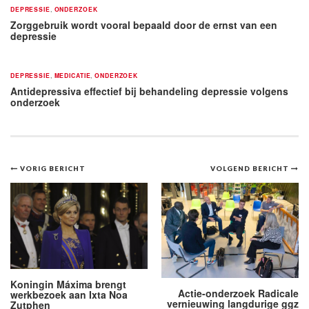
DEPRESSIE
,
ONDERZOEK
Zorggebruik wordt vooral bepaald door de ernst van een
depressie
DEPRESSIE
,
MEDICATIE
,
ONDERZOEK
Antidepressiva effectief bij behandeling depressie volgens
onderzoek
Bericht
VORIG BERICHT
VOLGEND BERICHT
navigatie
Koningin Máxima brengt
Actie-on­derzoek Radicale
werkbezoek aan Ixta Noa
ver­nieuwing langdurige ggz
Zutphen