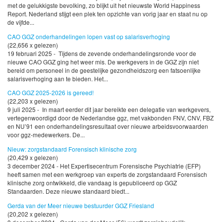
met de gelukkigste bevolking, zo blijkt uit het nieuwste World Happiness
Report. Nederland stijgt een plek ten opzichte van vorig jaar en staat nu op
de vijfde...
CAO GGZ onderhandelingen lopen vast op salarisverhoging
(22,656 x gelezen)
19 februari 2025 - Tijdens de zevende onderhandelingsronde voor de
nieuwe CAO GGZ ging het weer mis. De werkgevers in de GGZ zijn niet
bereid om personeel in de geestelijke gezondheidszorg een fatsoenlijke
salarisverhoging aan te bieden. Het...
CAO GGZ 2025-2026 is gereed!
(22,203 x gelezen)
9 juli 2025 - In maart eerder dit jaar bereikte een delegatie van werkgevers,
vertegenwoordigd door de Nederlandse ggz, met vakbonden FNV, CNV, FBZ
en NU’91 een onderhandelingsresultaat over nieuwe arbeidsvoorwaarden
voor ggz-medewerkers. De...
Nieuw: zorgstandaard Forensisch klinische zorg
(20,429 x gelezen)
3 december 2024 - Het Expertisecentrum Forensische Psychiatrie (EFP)
heeft samen met een werkgroep van experts de zorgstandaard Forensisch
klinische zorg ontwikkeld, die vandaag is gepubliceerd op GGZ
Standaarden. Deze nieuwe standaard biedt...
Gerda van der Meer nieuwe bestuurder GGZ Friesland
(20,202 x gelezen)