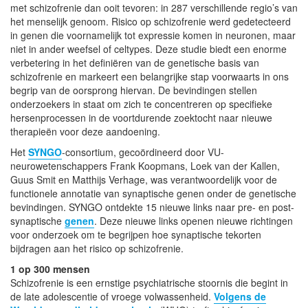
met schizofrenie dan ooit tevoren: in 287 verschillende regio’s van
het menselijk genoom. Risico op schizofrenie werd gedetecteerd
in genen die voornamelijk tot expressie komen in neuronen, maar
niet in ander weefsel of celtypes. Deze studie biedt een enorme
verbetering in het definiëren van de genetische basis van
schizofrenie en markeert een belangrijke stap voorwaarts in ons
begrip van de oorsprong hiervan. De bevindingen stellen
onderzoekers in staat om zich te concentreren op specifieke
hersenprocessen in de voortdurende zoektocht naar nieuwe
therapieën voor deze aandoening.
Het
SYNGO
-consortium, gecoördineerd door VU-
neurowetenschappers Frank Koopmans, Loek van der Kallen,
Guus Smit en Matthijs Verhage, was verantwoordelijk voor de
functionele annotatie van synaptische genen onder de genetische
bevindingen. SYNGO ontdekte 15 nieuwe links naar pre- en post-
synaptische
genen
. Deze nieuwe links openen nieuwe richtingen
voor onderzoek om te begrijpen hoe synaptische tekorten
bijdragen aan het risico op schizofrenie.
1 op 300 mensen
Schizofrenie is een ernstige psychiatrische stoornis die begint in
de late adolescentie of vroege volwassenheid.
Volgens de