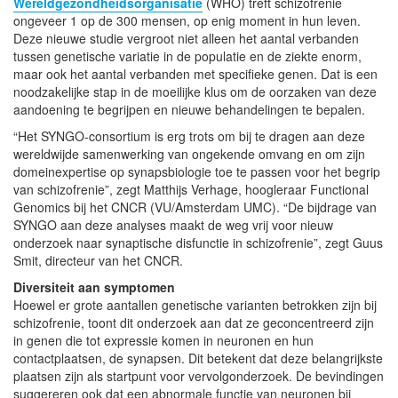
Wereldgezondheidsorganisatie
(WHO) treft schizofrenie
ongeveer 1 op de 300 mensen, op enig moment in hun leven.
Deze nieuwe studie vergroot niet alleen het aantal verbanden
tussen genetische variatie in de populatie en de ziekte enorm,
maar ook het aantal verbanden met specifieke genen. Dat is een
noodzakelijke stap in de moeilijke klus om de oorzaken van deze
aandoening te begrijpen en nieuwe behandelingen te bepalen.
“Het SYNGO-consortium is erg trots om bij te dragen aan deze
wereldwijde samenwerking van ongekende omvang en om zijn
domeinexpertise op synapsbiologie toe te passen voor het begrip
van schizofrenie”, zegt Matthijs Verhage, hoogleraar Functional
Genomics bij het CNCR (VU/Amsterdam UMC). “De bijdrage van
SYNGO aan deze analyses maakt de weg vrij voor nieuw
onderzoek naar synaptische disfunctie in schizofrenie”, zegt Guus
Smit, directeur van het CNCR.
Diversiteit aan symptomen
Hoewel er grote aantallen genetische varianten betrokken zijn bij
schizofrenie, toont dit onderzoek aan dat ze geconcentreerd zijn
in genen die tot expressie komen in neuronen en hun
contactplaatsen, de synapsen. Dit betekent dat deze belangrijkste
plaatsen zijn als startpunt voor vervolgonderzoek. De bevindingen
suggereren ook dat een abnormale functie van neuronen bij