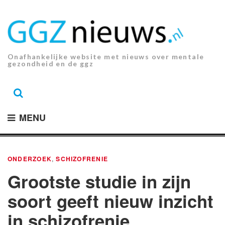
Ga
naar
de
inhoud.
Onafhankelijke website met nieuws over mentale
gezondheid en de ggz
MENU
ONDERZOEK
,
SCHIZOFRENIE
Grootste studie in zijn
soort geeft nieuw inzicht
in schizofrenie