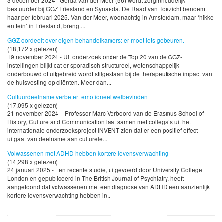
3 december 2024 - Gerda van der Meer (56) wordt zorginhoudelijk
bestuurder bij GGZ Friesland en Synaeda. De Raad van Toezicht benoemt
haar per februari 2025. Van der Meer, woonachtig in Amsterdam, maar ‘hikke
en tein’ in Friesland, brengt...
GGZ oordeelt over eigen behandelkamers: er moet iets gebeuren.
(18,172 x gelezen)
19 november 2024 - Uit onderzoek onder de Top 20 van de GGZ-
instellingen blijkt dat er sporadisch structureel, wetenschappelijk
onderbouwd of uitgebreid wordt stilgestaan bij de therapeutische impact van
de huisvesting op cliënten. Meer dan...
Cultuurdeelname verbetert emotioneel welbevinden
(17,095 x gelezen)
21 november 2024 - Professor Marc Verboord van de Erasmus School of
History, Culture and Communication laat samen met collega’s uit het
internationale onderzoeksproject INVENT zien dat er een positief effect
uitgaat van deelname aan culturele...
Volwassenen met ADHD hebben kortere levensverwachting
(14,298 x gelezen)
24 januari 2025 - Een recente studie, uitgevoerd door University College
London en gepubliceerd in The British Journal of Psychiatry, heeft
aangetoond dat volwassenen met een diagnose van ADHD een aanzienlijk
kortere levensverwachting hebben in...