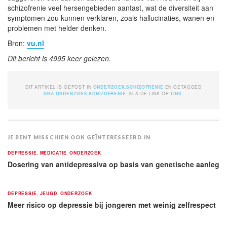
schizofrenie veel hersengebieden aantast, wat de diversiteit aan
symptomen zou kunnen verklaren, zoals hallucinaties, wanen en
problemen met helder denken.
Bron:
vu.nl
Dit bericht is 4995 keer gelezen.
DIT ARTIKEL IS GEPOST IN
ONDERZOEK
,
SCHIZOFRENIE
EN GETAGGED
DNA
,
ONDERZOEK
,
SCHIZOFRENIE
. SLA DE LINK OP
LINK
.
JE BENT MISSCHIEN OOK GEÏNTERESSEERD IN
DEPRESSIE
,
MEDICATIE
,
ONDERZOEK
Dosering van antidepressiva op basis van genetische aanleg
DEPRESSIE
,
JEUGD
,
ONDERZOEK
Meer risico op depressie bij jongeren met weinig zelfrespect