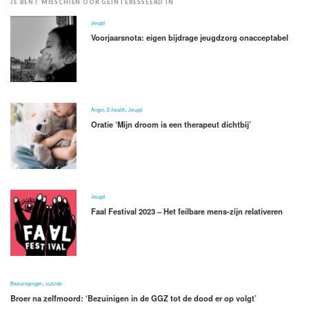
JE BENT MISSCHIEN OOK GEÏNTERESSEERD IN
Jeugd
Voorjaarsnota: eigen bijdrage jeugdzorg onacceptabel
Angst
,
E-health
,
Jeugd
Oratie ‘Mijn droom is een therapeut dichtbij’
Jeugd
Faal Festival 2023 – Het feilbare mens-zijn relativeren
Bezuinigingen
,
suïcide
Broer na zelfmoord: ‘Bezuinigen in de GGZ tot de dood er op volgt’