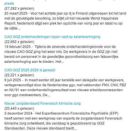
plaats
(27,282 x gelezen)
20 maart 2025 - Voor het achtste jaar op rij is Finland uitgeroepen tot het land
met de gelukkigste bevolking, zo blijkt uit het nieuwste World Happiness
Report. Nederland stijgt een plek ten opzichte van vorig jaar en staat nu op
de vijfde...
CAO GGZ onderhandelingen lopen vast op salarisverhoging
(22,662 x gelezen)
19 februari 2025 - Tijdens de zevende onderhandelingsronde voor de
nieuwe CAO GGZ ging het weer mis. De werkgevers in de GGZ zijn niet
bereid om personeel in de geestelijke gezondheidszorg een fatsoenlijke
salarisverhoging aan te bieden. Het...
CAO GGZ 2025-2026 is gereed!
(22,221 x gelezen)
9 juli 2025 - In maart eerder dit jaar bereikte een delegatie van werkgevers,
vertegenwoordigd door de Nederlandse ggz, met vakbonden FNV, CNV, FBZ
en NU’91 een onderhandelingsresultaat over nieuwe arbeidsvoorwaarden
voor ggz-medewerkers. De...
Nieuw: zorgstandaard Forensisch klinische zorg
(20,440 x gelezen)
3 december 2024 - Het Expertisecentrum Forensische Psychiatrie (EFP)
heeft samen met een werkgroep van experts de zorgstandaard Forensisch
klinische zorg ontwikkeld, die vandaag is gepubliceerd op GGZ
Standaarden. Deze nieuwe standaard biedt...