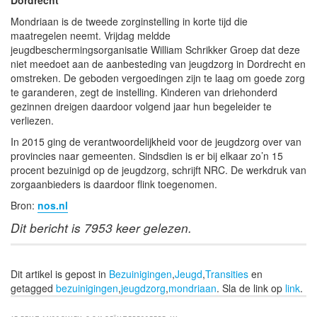
Mondriaan is de tweede zorginstelling in korte tijd die
maatregelen neemt. Vrijdag meldde
jeugdbeschermingsorganisatie William Schrikker Groep dat deze
niet meedoet aan de aanbesteding van jeugdzorg in Dordrecht en
omstreken. De geboden vergoedingen zijn te laag om goede zorg
te garanderen, zegt de instelling. Kinderen van driehonderd
gezinnen dreigen daardoor volgend jaar hun begeleider te
verliezen.
In 2015 ging de verantwoordelijkheid voor de jeugdzorg over van
provincies naar gemeenten. Sindsdien is er bij elkaar zo’n 15
procent bezuinigd op de jeugdzorg, schrijft NRC. De werkdruk van
zorgaanbieders is daardoor flink toegenomen.
Bron:
nos.nl
Dit bericht is 7953 keer gelezen.
Dit artikel is gepost in
Bezuinigingen
,
Jeugd
,
Transities
en
getagged
bezuinigingen
,
jeugdzorg
,
mondriaan
. Sla de link op
link
.