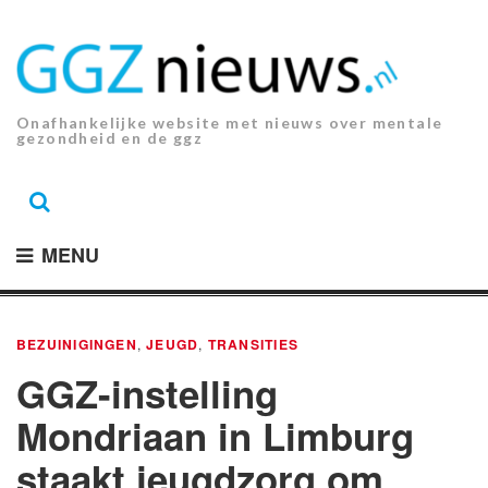
Ga
naar
de
inhoud.
Onafhankelijke website met nieuws over mentale
gezondheid en de ggz
MENU
BEZUINIGINGEN
,
JEUGD
,
TRANSITIES
GGZ-instelling
Mondriaan in Limburg
staakt jeugdzorg om