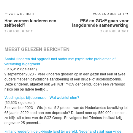
Bericht
VORIG BERICHT
VOLGEND BERICHT
Hoe vormen kinderen een
PSV en GGzE gaan voor
navigatie
zelfbeeld?
langdurende samenwerking
2 OKTOBER 2017
2 OKTOBER 2017
MEEST GELEZEN BERICHTEN
Aantal kinderen dat opgroeit met ouder met psychische problemen of
verslaving is gegroeid
(316,912 x gelezen)
9 september 2023 - Veel kinderen groeien op in een gezin met één of twee
ouders met een psychische aandoening of een drugs- of alcoholstoornis.
Deze kinderen, afgekort ook wel KOPP/KOV genoemd, lopen een verhoogd
risico om op latere leeftijd...
Voedingstips bij depressie - Wat wel/niet eten?
(52,623 x gelezen)
8 november 2023 - Wist je dat 5,2 procent van de Nederlandse bevolking tot
65 jaar in 2022 leed aan een depressie? Dit komt neer op 550.000 mensen,
zo blijkt uit cijfers van de GGZ Groep. En volgens het Trimbos Instituut krijgt
ongeveer 25 procent...
Finland wederom gelukkigste land ter wereld, Nederland stijgt naar vijfde