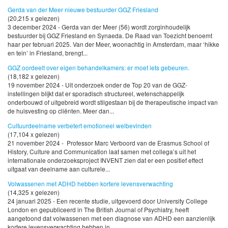
Gerda van der Meer nieuwe bestuurder GGZ Friesland
(20,215 x gelezen)
3 december 2024 - Gerda van der Meer (56) wordt zorginhoudelijk
bestuurder bij GGZ Friesland en Synaeda. De Raad van Toezicht benoemt
haar per februari 2025. Van der Meer, woonachtig in Amsterdam, maar ‘hikke
en tein’ in Friesland, brengt...
GGZ oordeelt over eigen behandelkamers: er moet iets gebeuren.
(18,182 x gelezen)
19 november 2024 - Uit onderzoek onder de Top 20 van de GGZ-
instellingen blijkt dat er sporadisch structureel, wetenschappelijk
onderbouwd of uitgebreid wordt stilgestaan bij de therapeutische impact van
de huisvesting op cliënten. Meer dan...
Cultuurdeelname verbetert emotioneel welbevinden
(17,104 x gelezen)
21 november 2024 - Professor Marc Verboord van de Erasmus School of
History, Culture and Communication laat samen met collega’s uit het
internationale onderzoeksproject INVENT zien dat er een positief effect
uitgaat van deelname aan culturele...
Volwassenen met ADHD hebben kortere levensverwachting
(14,325 x gelezen)
24 januari 2025 - Een recente studie, uitgevoerd door University College
London en gepubliceerd in The British Journal of Psychiatry, heeft
aangetoond dat volwassenen met een diagnose van ADHD een aanzienlijk
kortere levensverwachting hebben in...