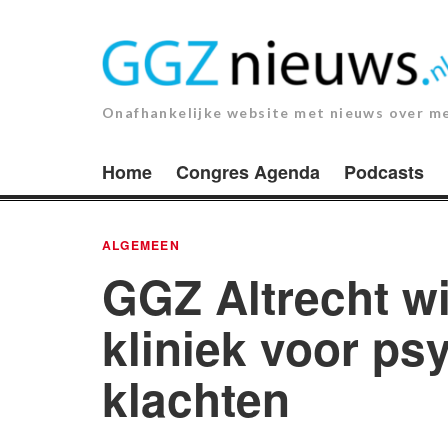
Ga
naar
de
inhoud.
Onafhankelijke website met nieuws over m
Home
Congres Agenda
Podcasts
ALGEMEEN
GGZ Altrecht wil
kliniek voor p
klachten