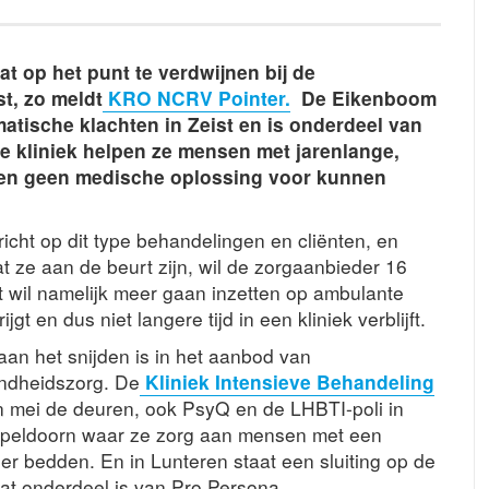
at op het punt te verdwijnen bij de
st, zo meldt
KRO NCRV Pointer.
De Eikenboom
tische klachten in Zeist en is onderdeel van
ke kliniek helpen ze mensen met jarenlange,
tsen geen medische oplossing voor kunnen
 richt op dit type behandelingen en cliënten, en
ze aan de beurt zijn, wil de zorgaanbieder 16
 wil namelijk meer gaan inzetten op ambulante
gt en dus niet langere tijd in een kliniek verblijft.
 aan het snijden is in het aanbod van
ondheidszorg. De
Kliniek Intensieve Behandeling
n mei de deuren, ook PsyQ en de LHBTI-poli in
 Apeldoorn waar ze zorg aan mensen met een
er bedden. En in Lunteren staat een sluiting op de
at onderdeel is van Pro Persona.