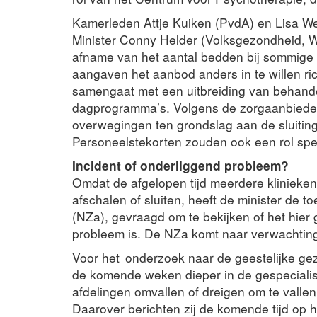
Kamerleden Attje Kuiken (PvdA) en Lisa We
Minister Conny Helder (Volksgezondheid, We
afname van het aantal bedden bij sommige a
aangaven het aanbod anders in te willen r
samengaat met een uitbreiding van behande
dagprogramma’s. Volgens de zorgaanbieders
overwegingen ten grondslag aan de sluiting
Personeelstekorten zouden ook een rol spe
Incident of onderliggend probleem?
Omdat de afgelopen tijd meerdere klinieke
afschalen of sluiten, heeft de minister de t
(NZa), gevraagd om te bekijken of het hier 
probleem is. De NZa komt naar verwachting
Voor het onderzoek naar de geestelijke ge
de komende weken dieper in de gespeciali
afdelingen omvallen of dreigen om te vallen
Daarover berichten zij de komende tijd op 