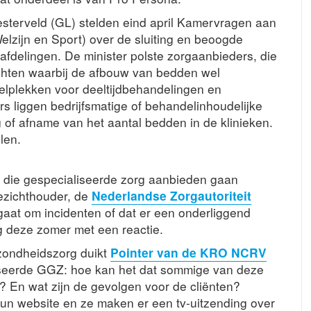
sterveld (GL) stelden eind april Kamervragen aan
lzijn en Sport) over de sluiting en beoogde
fdelingen. De minister polste zorgaanbieders, die
ichten waarbij de afbouw van bedden wel
lplekken voor deeltijdbehandelingen en
 liggen bedrijfsmatige of behandelinhoudelijke
 of afname van het aantal bedden in de klinieken.
len.
n die gespecialiseerde zorg aanbieden gaan
oezichthouder, de
Nederlandse Zorgautoriteit
gaat om incidenten of dat er een onderliggend
 deze zomer met een reactie.
zondheidszorg duikt
Pointer van de KRO NCRV
seerde GGZ: hoe kan het dat sommige van deze
? En wat zijn de gevolgen voor de cliënten?
hun website en ze maken er een tv-uitzending over