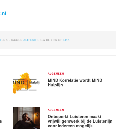
v.nl
N
EN GETAGGED
ALTRECHT
. SLA DE LINK OP
LINK
.
ALGEMEEN
r
MIND Korrelatie wordt MIND
Hulplijn
ALGEMEEN
Onbeperkt Luisteren maakt
rs
vrijwilligerswerk bij de Luisterlijn
voor iedereen mogelijk