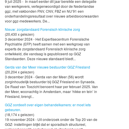
9 juli 2025 - In maart eerder dit jaar bereikte een delegatie
van werkgevers, vertegenwoordigd door de Nederlandse
ggz, met vakbonden FNV, CNV, FBZ en NU’91 een
onderhandelingsresultaat over nieuwe arbeidsvoorwaarden
voor ggz-medewerkers. De...
Nieuw: zorgstandaard Forensisch klinische zorg
(20,430 x gelezen)
3 december 2024 - Het Expertisecentrum Forensische
Psychiatrie (EFP) heeft samen met een werkgroep van
experts de zorgstandaard Forensisch klinische zorg
ontwikkeld, die vandaag is gepubliceerd op GGZ
Standaarden. Deze nieuwe standaard biedt...
Gerda van der Meer nieuwe bestuurder GGZ Friesland
(20,204 x gelezen)
3 december 2024 - Gerda van der Meer (56) wordt
zorginhoudelijk bestuurder bij GGZ Friesland en Synaeda.
De Raad van Toezicht benoemt haar per februari 2025. Van
der Meer, woonachtig in Amsterdam, maar ‘hikke en tein’ in
Friesland, brengt...
GGZ oordeelt over eigen behandelkamers: er moet iets
gebeuren.
(18,174 x gelezen)
19 november 2024 - Uit onderzoek onder de Top 20 van de
GGZ- instellingen blijkt dat er sporadisch structureel,