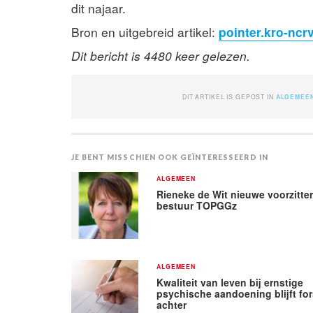
dit najaar.
Bron en uitgebreid artikel:
pointer.kro-ncr
Dit bericht is 4480 keer gelezen.
DIT ARTIKEL IS GEPOST IN
ALGEMEE
JE BENT MISSCHIEN OOK GEÏNTERESSEERD IN
ALGEMEEN
Rieneke de Wit nieuwe voorzitte
bestuur TOPGGz
ALGEMEEN
Kwaliteit van leven bij ernstige
psychische aandoening blijft fo
achter