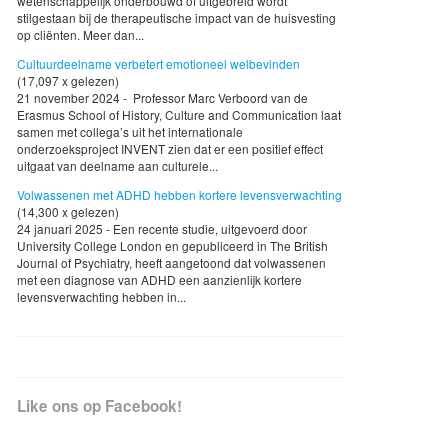
wetenschappelijk onderbouwd of uitgebreid wordt
stilgestaan bij de therapeutische impact van de huisvesting
op cliënten. Meer dan...
Cultuurdeelname verbetert emotioneel welbevinden
(17,097 x gelezen)
21 november 2024 - Professor Marc Verboord van de
Erasmus School of History, Culture and Communication laat
samen met collega’s uit het internationale
onderzoeksproject INVENT zien dat er een positief effect
uitgaat van deelname aan culturele...
Volwassenen met ADHD hebben kortere levensverwachting
(14,300 x gelezen)
24 januari 2025 - Een recente studie, uitgevoerd door
University College London en gepubliceerd in The British
Journal of Psychiatry, heeft aangetoond dat volwassenen
met een diagnose van ADHD een aanzienlijk kortere
levensverwachting hebben in...
Like ons op Facebook!