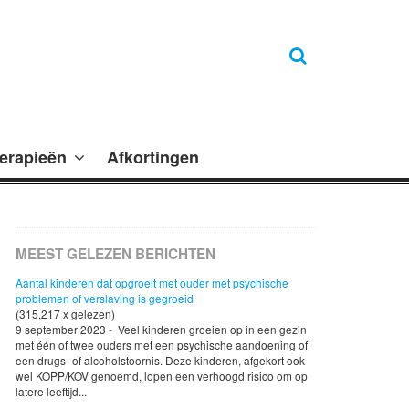
erapieën
Afkortingen
MEEST GELEZEN BERICHTEN
Aantal kinderen dat opgroeit met ouder met psychische
problemen of verslaving is gegroeid
(315,217 x gelezen)
9 september 2023 - Veel kinderen groeien op in een gezin
met één of twee ouders met een psychische aandoening of
een drugs- of alcoholstoornis. Deze kinderen, afgekort ook
wel KOPP/KOV genoemd, lopen een verhoogd risico om op
latere leeftijd...