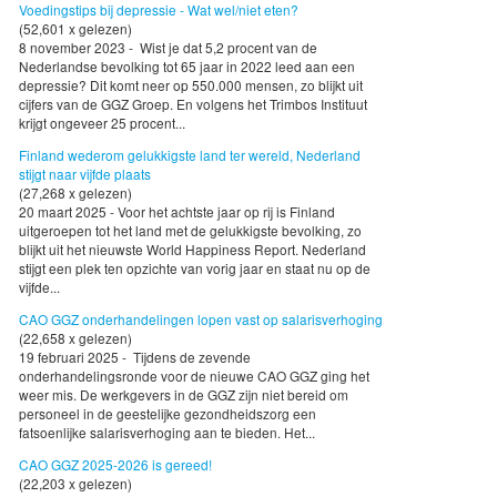
Voedingstips bij depressie - Wat wel/niet eten?
(52,601 x gelezen)
8 november 2023 - Wist je dat 5,2 procent van de
Nederlandse bevolking tot 65 jaar in 2022 leed aan een
depressie? Dit komt neer op 550.000 mensen, zo blijkt uit
cijfers van de GGZ Groep. En volgens het Trimbos Instituut
krijgt ongeveer 25 procent...
Finland wederom gelukkigste land ter wereld, Nederland
stijgt naar vijfde plaats
(27,268 x gelezen)
20 maart 2025 - Voor het achtste jaar op rij is Finland
uitgeroepen tot het land met de gelukkigste bevolking, zo
blijkt uit het nieuwste World Happiness Report. Nederland
stijgt een plek ten opzichte van vorig jaar en staat nu op de
vijfde...
CAO GGZ onderhandelingen lopen vast op salarisverhoging
(22,658 x gelezen)
19 februari 2025 - Tijdens de zevende
onderhandelingsronde voor de nieuwe CAO GGZ ging het
weer mis. De werkgevers in de GGZ zijn niet bereid om
personeel in de geestelijke gezondheidszorg een
fatsoenlijke salarisverhoging aan te bieden. Het...
CAO GGZ 2025-2026 is gereed!
(22,203 x gelezen)