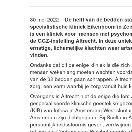
30 mei 2022 –
De helft van de bedden sta
specialistische kliniek Eikenboom in Zei
is een kliniek voor mensen met psychoma
de GGZ-instelling Altrecht. In deze unie
ernstige, lichamelijke klachten waar ar
vinden.
Ondanks dat dit de enige kliniek is die zich
mensen wekenlang moeten wachten voordat 
van de 32 bedden gaan schrappen. Altrecht
zorg, een vorm waarbij je zorg vanuit huis krij
Overigens is Altrecht niet de enige die fors
gespecialiseerde klinische geestelijke gez
(KIB) van Infosa in Amsterdam-West sloot i
Amsterdam zijn dichtgegaan. Bij Scelta in
persoonlijkheidsstoornis geven, verdwijnen 
rol van het Centrum voor Psychotherapie, d