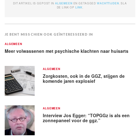
DIT ARTIKEL IS GEPOST IN
ALGEMEEN
EN GETAGGED
WACHTTIJDEN
. SLA
DE LINK OP
LINK
.
JE BENT MISSCHIEN OOK GEÏNTERESSEERD IN
ALGEMEEN
Meer volwassenen met psychische klachten naar huisarts
ALGEMEEN
Zorgkosten, ook in de GGZ, stijgen de
komende jaren explosief
ALGEMEEN
Interview Jos Egger: “TOPGGz is als een
zonnepaneel voor de ggz.”