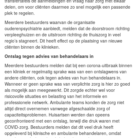
transfertafels de aanmeldingen en vraag naar zorg met elkaar
delen, om voor cliënten daarmee zo snel mogelijk een passende
plek te regelen.
Meerdere bestuurders waarvan de organisatie
ouderenpsychiatrie aanbiedt, melden dat de doorstroom richting
verpleeghuizen en de uitstroom richting de thuiszorg in veel
regio’s stagneert. Dit heeft effect op de plaatsing van nieuwe
cliënten binnen de klinieken.
Ontslag tegen advies van behandelaars in
Meerdere bestuurders melden dat bij een corona-uitbraak binnen
een kliniek er regelmatig sprake was van een ontslagwens van
andere cliënten, ook tegen advies van hun behandelaars in.
Wanneer er geen sprake was van verplichte zorg is hier zo goed
als mogelijk aan meegewerkt. Dit zorgde echter wel voor
risicovolle situaties en belasting van het informele en
professionele netwerk. Ambulante teams konden de zorg niet
altijd direct overnemen vanwege afgeschaalde zorg of
capaciteitsproblemen. Huisartsen werden dan opeens
geconfronteerd met een ontslag, terwijl die druk waren met
COVID-zorg. Bestuurders melden dat dit veel druk heeft
opgeleverd bij klinische en ambulante behandelaren, omdat