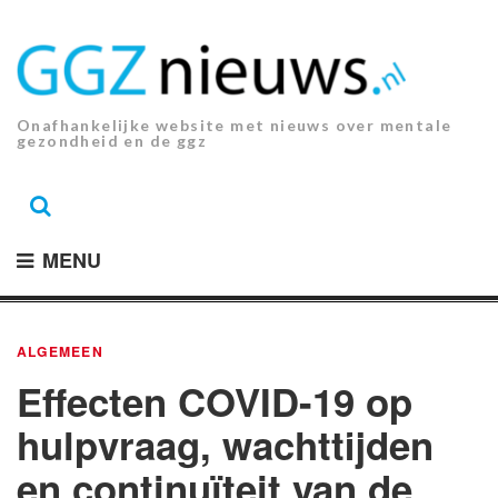
Ga
naar
de
inhoud.
Onafhankelijke website met nieuws over mentale
gezondheid en de ggz
MENU
ALGEMEEN
Effecten COVID-19 op
hulpvraag, wachttijden
en continuïteit van de