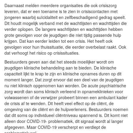
Daarnaast melden meerdere organisaties die ook crisiszorg
leveren, dat er een toename is te zien in crisiscontacten met
jongeren waarbij suïcidaliteit en zelfbeschadigend gedrag speelt.
Dit houdt mogelijk verband met de wachtlijsten en wachttijden die
verder oplopen. De langere wachtlijsten en wachttijden hebben
grote gevolgen voor de jeugdigen die niet tijdig passende hulp
krijgen. Dat kan eerder leiden tot een crisis. Het heeft ook
gevolgen voor hun thuissituatie, die eerder overbelast raakt. Ook
dat verhoogt het risico op crisissituaties.
Bestuurders geven aan dat het steeds moeilijker wordt om
jeugdigen klinische behandeling aan te bieden. De klinische
capaciteit lijkt te krap te zijn en klinische opnames duren op dit
moment langer. Dat zorgt ervoor dat een deel van de jeugdigen
nu niet klinisch opgenomen kan worden. De acute psychiatrische
zorg wordt dan soms klinisch verleend in opnameklinieken voor
volwassenen of de verwijzer probeert binnen een ambulant kader
de crisis af te wenden. Dit heeft veel effect op de cliënt, de
omgeving van de cliënt en de hulpverleners. Bestuurders noemen
dat dit soms op individueel cliëntniveau spannend is. Dit komt niet
alleen door COVID-19- problematiek, dit signaal wordt al langer
afgegeven. Maar COVID-19 verscherpt en verdiept de
problematiek wel.