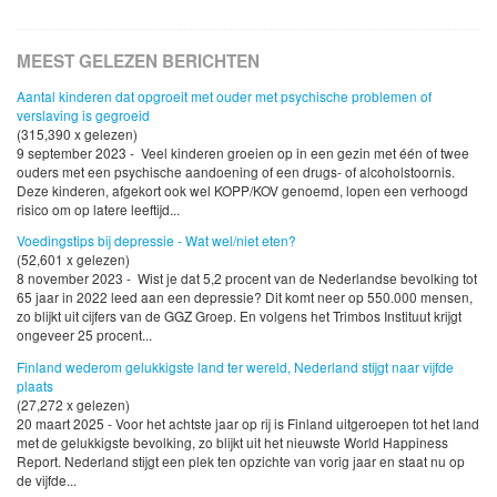
MEEST GELEZEN BERICHTEN
Aantal kinderen dat opgroeit met ouder met psychische problemen of
verslaving is gegroeid
(315,390 x gelezen)
9 september 2023 - Veel kinderen groeien op in een gezin met één of twee
ouders met een psychische aandoening of een drugs- of alcoholstoornis.
Deze kinderen, afgekort ook wel KOPP/KOV genoemd, lopen een verhoogd
risico om op latere leeftijd...
Voedingstips bij depressie - Wat wel/niet eten?
(52,601 x gelezen)
8 november 2023 - Wist je dat 5,2 procent van de Nederlandse bevolking tot
65 jaar in 2022 leed aan een depressie? Dit komt neer op 550.000 mensen,
zo blijkt uit cijfers van de GGZ Groep. En volgens het Trimbos Instituut krijgt
ongeveer 25 procent...
Finland wederom gelukkigste land ter wereld, Nederland stijgt naar vijfde
plaats
(27,272 x gelezen)
20 maart 2025 - Voor het achtste jaar op rij is Finland uitgeroepen tot het land
met de gelukkigste bevolking, zo blijkt uit het nieuwste World Happiness
Report. Nederland stijgt een plek ten opzichte van vorig jaar en staat nu op
de vijfde...