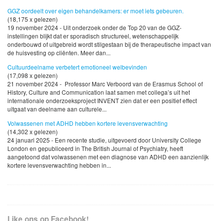
GGZ oordeelt over eigen behandelkamers: er moet iets gebeuren.
(18,175 x gelezen)
19 november 2024 - Uit onderzoek onder de Top 20 van de GGZ-
instellingen blijkt dat er sporadisch structureel, wetenschappelijk
onderbouwd of uitgebreid wordt stilgestaan bij de therapeutische impact van
de huisvesting op cliënten. Meer dan...
Cultuurdeelname verbetert emotioneel welbevinden
(17,098 x gelezen)
21 november 2024 - Professor Marc Verboord van de Erasmus School of
History, Culture and Communication laat samen met collega’s uit het
internationale onderzoeksproject INVENT zien dat er een positief effect
uitgaat van deelname aan culturele...
Volwassenen met ADHD hebben kortere levensverwachting
(14,302 x gelezen)
24 januari 2025 - Een recente studie, uitgevoerd door University College
London en gepubliceerd in The British Journal of Psychiatry, heeft
aangetoond dat volwassenen met een diagnose van ADHD een aanzienlijk
kortere levensverwachting hebben in...
Like ons op Facebook!