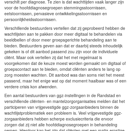
verschilt per diagnose. Te zien is dat wachttijden vaak langer zijn
voor de hoofddiagnosegroepen stemmingsstoornissen,
eetstoornissen, pervasieve ontwikkelingsstoornissen en
persoonlijkheidsstoornissen.
Verschillende bestuurders vertellen dat zij geprobeerd hebben de
wachtlijsten aan te pakken door meer digitaal te behandelen via
beeldbellen of door meer groepsgerichte behandeling aan te
bieden. Bestuurders geven aan dat er daarbij steeds inhoudelijk
gekeken is of dit aanbod passend zou zijn voor de individuele
cliënt. Maar ook vertellen zij dat het met regelmaat is
voorgekomen dat de keuze moest worden gemaakt om digitaal of
groepscontact aan te bieden, omdat cliënten anders te lang op
zorg moesten wachten. Dit aanbod was dan soms niet het meest
passend, maar het enige wat op dat moment haalbaar was of een
verdere crisis kon afwenden.
Een aantal bestuurders van ggz-instellingen in de Randstad en
verschillende cliënten- en mantelzorgorganisaties melden dat het
participeren van vrijgevestigde ggz-zorgaanbieders binnen de
wachtlijstproblematiek een probleem is. Veel vrijgevestigde ggz-
zorgaanbieders hebben scherpe exclusiecriteria die ervoor
zorgen dat zij niet alle hoofddiagnosegroepen in behandeling
nemen. Hierdoor kan het zijn dat cliënten met een matig-ernstige