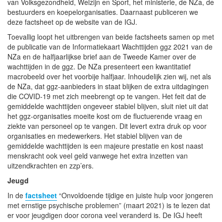
van Volksgezondheid, Welzijn en Sport, het ministerie, de NZa, de
bestuurders en koepelorganisaties. Daarnaast publiceren we
deze factsheet op de website van de IGJ.
Toevallig loopt het uitbrengen van beide factsheets samen op met
de publicatie van de Informatiekaart Wachttijden ggz 2021 van de
NZa en de halfjaarlijkse brief aan de Tweede Kamer over de
wachttijden in de ggz. De NZa presenteert een kwantitatief
macrobeeld over het voorbije halfjaar. Inhoudelijk zien wij, net als
de NZa, dat ggz-aanbieders in staat blijken de extra uitdagingen
die COVID-19 met zich meebrengt op te vangen. Het feit dat de
gemiddelde wachttijden ongeveer stabiel blijven, sluit niet uit dat
het ggz-organisaties moeite kost om de fluctuerende vraag en
ziekte van personeel op te vangen. Dit levert extra druk op voor
organisaties en medewerkers. Het stabiel blijven van de
gemiddelde wachttijden is een majeure prestatie en kost naast
menskracht ook veel geld vanwege het extra inzetten van
uitzendkrachten en zzp’ers.
Jeugd
In de
factsheet
“Onvoldoende tijdige en juiste hulp voor jongeren
met ernstige psychische problemen” (maart 2021) is te lezen dat
er voor jeugdigen door corona veel veranderd is. De IGJ heeft