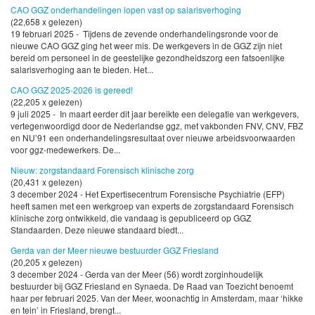
CAO GGZ onderhandelingen lopen vast op salarisverhoging
(22,658 x gelezen)
19 februari 2025 - Tijdens de zevende onderhandelingsronde voor de
nieuwe CAO GGZ ging het weer mis. De werkgevers in de GGZ zijn niet
bereid om personeel in de geestelijke gezondheidszorg een fatsoenlijke
salarisverhoging aan te bieden. Het...
CAO GGZ 2025-2026 is gereed!
(22,205 x gelezen)
9 juli 2025 - In maart eerder dit jaar bereikte een delegatie van werkgevers,
vertegenwoordigd door de Nederlandse ggz, met vakbonden FNV, CNV, FBZ
en NU’91 een onderhandelingsresultaat over nieuwe arbeidsvoorwaarden
voor ggz-medewerkers. De...
Nieuw: zorgstandaard Forensisch klinische zorg
(20,431 x gelezen)
3 december 2024 - Het Expertisecentrum Forensische Psychiatrie (EFP)
heeft samen met een werkgroep van experts de zorgstandaard Forensisch
klinische zorg ontwikkeld, die vandaag is gepubliceerd op GGZ
Standaarden. Deze nieuwe standaard biedt...
Gerda van der Meer nieuwe bestuurder GGZ Friesland
(20,205 x gelezen)
3 december 2024 - Gerda van der Meer (56) wordt zorginhoudelijk
bestuurder bij GGZ Friesland en Synaeda. De Raad van Toezicht benoemt
haar per februari 2025. Van der Meer, woonachtig in Amsterdam, maar ‘hikke
en tein’ in Friesland, brengt...