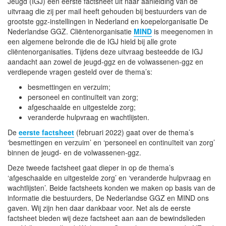
Jeugd (IGJ) een eerste factsheet uit naar aanleiding van de
uitvraag die zij per mail heeft gehouden bij bestuurders van de
grootste ggz-instellingen in Nederland en koepelorganisatie De
Nederlandse GGZ. Cliëntenorganisatie
MIND
is meegenomen in
een algemene belronde die de IGJ hield bij alle grote
cliëntenorganisaties. Tijdens deze uitvraag besteedde de IGJ
aandacht aan zowel de jeugd-ggz en de volwassenen-ggz en
verdiepende vragen gesteld over de thema’s:
besmettingen en verzuim;
personeel en continuïteit van zorg;
afgeschaalde en uitgestelde zorg;
veranderde hulpvraag en wachtlijsten.
De
eerste factsheet
(februari 2022) gaat over de thema’s
‘besmettingen en verzuim’ en ‘personeel en continuïteit van zorg’
binnen de jeugd- en de volwassenen-ggz.
Deze tweede factsheet gaat dieper in op de thema’s
‘afgeschaalde en uitgestelde zorg’ en ‘veranderde hulpvraag en
wachtlijsten’. Beide factsheets konden we maken op basis van de
informatie die bestuurders, De Nederlandse GGZ en MIND ons
gaven. Wij zijn hen daar dankbaar voor. Net als de eerste
factsheet bieden wij deze factsheet aan aan de bewindslieden