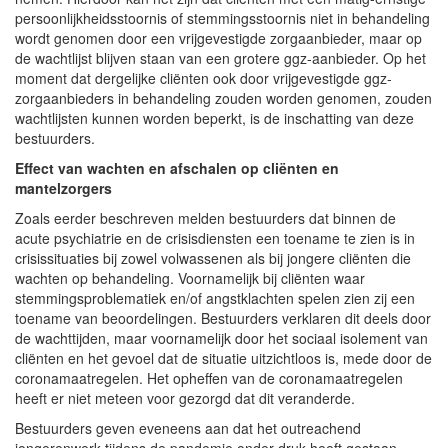
persoonlijkheidsstoornis of stemmingsstoornis niet in behandeling
wordt genomen door een vrijgevestigde zorgaanbieder, maar op
de wachtlijst blijven staan van een grotere ggz-aanbieder. Op het
moment dat dergelijke cliënten ook door vrijgevestigde ggz-
zorgaanbieders in behandeling zouden worden genomen, zouden
wachtlijsten kunnen worden beperkt, is de inschatting van deze
bestuurders.
Effect van wachten en afschalen op cliënten en
mantelzorgers
Zoals eerder beschreven melden bestuurders dat binnen de
acute psychiatrie en de crisisdiensten een toename te zien is in
crisissituaties bij zowel volwassenen als bij jongere cliënten die
wachten op behandeling. Voornamelijk bij cliënten waar
stemmingsproblematiek en/of angstklachten spelen zien zij een
toename van beoordelingen. Bestuurders verklaren dit deels door
de wachttijden, maar voornamelijk door het sociaal isolement van
cliënten en het gevoel dat de situatie uitzichtloos is, mede door de
coronamaatregelen. Het opheffen van de coronamaatregelen
heeft er niet meteen voor gezorgd dat dit veranderde.
Bestuurders geven eveneens aan dat het outreachend
jongerenwerk tijdens de pandemie onder druk heeft gestaan.