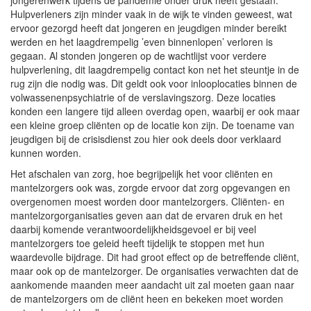
Hulpverleners zijn minder vaak in de wijk te vinden geweest, wat
ervoor gezorgd heeft dat jongeren en jeugdigen minder bereikt
werden en het laagdrempelig ’even binnenlopen’ verloren is
gegaan. Al stonden jongeren op de wachtlijst voor verdere
hulpverlening, dit laagdrempelig contact kon net het steuntje in de
rug zijn die nodig was. Dit geldt ook voor inlooplocaties binnen de
volwassenenpsychiatrie of de verslavingszorg. Deze locaties
konden een langere tijd alleen overdag open, waarbij er ook maar
een kleine groep cliënten op de locatie kon zijn. De toename van
jeugdigen bij de crisisdienst zou hier ook deels door verklaard
kunnen worden.
Het afschalen van zorg, hoe begrijpelijk het voor cliënten en
mantelzorgers ook was, zorgde ervoor dat zorg opgevangen en
overgenomen moest worden door mantelzorgers. Cliënten- en
mantelzorgorganisaties geven aan dat de ervaren druk en het
daarbij komende verantwoordelijkheidsgevoel er bij veel
mantelzorgers toe geleid heeft tijdelijk te stoppen met hun
waardevolle bijdrage. Dit had groot effect op de betreffende cliënt,
maar ook op de mantelzorger. De organisaties verwachten dat de
aankomende maanden meer aandacht uit zal moeten gaan naar
de mantelzorgers om de cliënt heen en bekeken moet worden