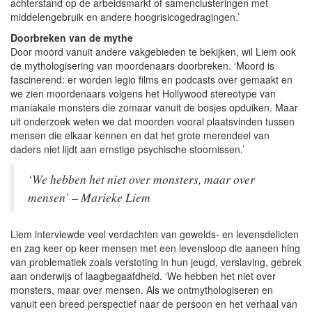
achterstand op de arbeidsmarkt of samenclusteringen met
middelengebruik en andere hoogrisicogedragingen.’
Doorbreken van de mythe
Door moord vanuit andere vakgebieden te bekijken, wil Liem ook
de mythologisering van moordenaars doorbreken. ‘Moord is
fascinerend: er worden legio films en podcasts over gemaakt en
we zien moordenaars volgens het Hollywood stereotype van
maniakale monsters die zomaar vanuit de bosjes opduiken. Maar
uit onderzoek weten we dat moorden vooral plaatsvinden tussen
mensen die elkaar kennen en dat het grote merendeel van
daders niet lijdt aan ernstige psychische stoornissen.’
‘We hebben het niet over monsters, maar over
mensen’ – Marieke Liem
Liem interviewde veel verdachten van gewelds- en levensdelicten
en zag keer op keer mensen met een levensloop die aaneen hing
van problematiek zoals verstoting in hun jeugd, verslaving, gebrek
aan onderwijs of laagbegaafdheid. ‘We hebben het niet over
monsters, maar over mensen. Als we ontmythologiseren en
vanuit een breed perspectief naar de persoon en het verhaal van