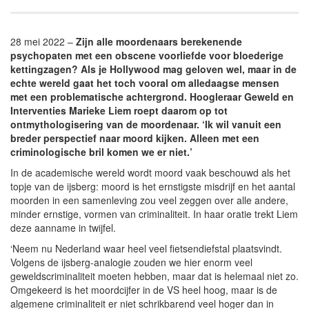
28 mei 2022 –
Zijn alle moordenaars berekenende
psychopaten met een obscene voorliefde voor bloederige
kettingzagen? Als je Hollywood mag geloven wel, maar in de
echte wereld gaat het toch vooral om alledaagse mensen
met een problematische achtergrond. Hoogleraar Geweld en
Interventies Marieke Liem roept daarom op tot
ontmythologisering van de moordenaar. ‘Ik wil vanuit een
breder perspectief naar moord kijken. Alleen met een
criminologische bril komen we er niet.’
In de academische wereld wordt moord vaak beschouwd als het
topje van de ijsberg: moord is het ernstigste misdrijf en het aantal
moorden in een samenleving zou veel zeggen over alle andere,
minder ernstige, vormen van criminaliteit. In haar oratie trekt Liem
deze aanname in twijfel.
‘Neem nu Nederland waar heel veel fietsendiefstal plaatsvindt.
Volgens de ijsberg-analogie zouden we hier enorm veel
geweldscriminaliteit moeten hebben, maar dat is helemaal niet zo.
Omgekeerd is het moordcijfer in de VS heel hoog, maar is de
algemene criminaliteit er niet schrikbarend veel hoger dan in