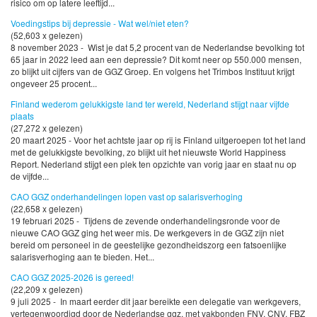
risico om op latere leeftijd...
Voedingstips bij depressie - Wat wel/niet eten?
(52,603 x gelezen)
8 november 2023 - Wist je dat 5,2 procent van de Nederlandse bevolking tot
65 jaar in 2022 leed aan een depressie? Dit komt neer op 550.000 mensen,
zo blijkt uit cijfers van de GGZ Groep. En volgens het Trimbos Instituut krijgt
ongeveer 25 procent...
Finland wederom gelukkigste land ter wereld, Nederland stijgt naar vijfde
plaats
(27,272 x gelezen)
20 maart 2025 - Voor het achtste jaar op rij is Finland uitgeroepen tot het land
met de gelukkigste bevolking, zo blijkt uit het nieuwste World Happiness
Report. Nederland stijgt een plek ten opzichte van vorig jaar en staat nu op
de vijfde...
CAO GGZ onderhandelingen lopen vast op salarisverhoging
(22,658 x gelezen)
19 februari 2025 - Tijdens de zevende onderhandelingsronde voor de
nieuwe CAO GGZ ging het weer mis. De werkgevers in de GGZ zijn niet
bereid om personeel in de geestelijke gezondheidszorg een fatsoenlijke
salarisverhoging aan te bieden. Het...
CAO GGZ 2025-2026 is gereed!
(22,209 x gelezen)
9 juli 2025 - In maart eerder dit jaar bereikte een delegatie van werkgevers,
vertegenwoordigd door de Nederlandse ggz, met vakbonden FNV, CNV, FBZ