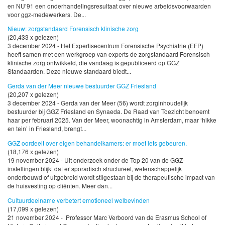
en NU’91 een onderhandelingsresultaat over nieuwe arbeidsvoorwaarden
voor ggz-medewerkers. De...
Nieuw: zorgstandaard Forensisch klinische zorg
(20,433 x gelezen)
3 december 2024 - Het Expertisecentrum Forensische Psychiatrie (EFP)
heeft samen met een werkgroep van experts de zorgstandaard Forensisch
klinische zorg ontwikkeld, die vandaag is gepubliceerd op GGZ
Standaarden. Deze nieuwe standaard biedt...
Gerda van der Meer nieuwe bestuurder GGZ Friesland
(20,207 x gelezen)
3 december 2024 - Gerda van der Meer (56) wordt zorginhoudelijk
bestuurder bij GGZ Friesland en Synaeda. De Raad van Toezicht benoemt
haar per februari 2025. Van der Meer, woonachtig in Amsterdam, maar ‘hikke
en tein’ in Friesland, brengt...
GGZ oordeelt over eigen behandelkamers: er moet iets gebeuren.
(18,176 x gelezen)
19 november 2024 - Uit onderzoek onder de Top 20 van de GGZ-
instellingen blijkt dat er sporadisch structureel, wetenschappelijk
onderbouwd of uitgebreid wordt stilgestaan bij de therapeutische impact van
de huisvesting op cliënten. Meer dan...
Cultuurdeelname verbetert emotioneel welbevinden
(17,099 x gelezen)
21 november 2024 - Professor Marc Verboord van de Erasmus School of