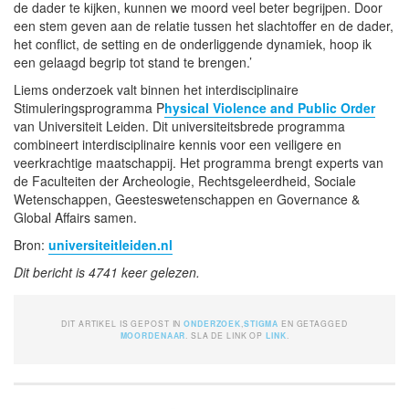
de dader te kijken, kunnen we moord veel beter begrijpen. Door
een stem geven aan de relatie tussen het slachtoffer en de dader,
het conflict, de setting en de onderliggende dynamiek, hoop ik
een gelaagd begrip tot stand te brengen.’
Liems onderzoek valt binnen het interdisciplinaire
Stimuleringsprogramma P
hysical Violence and Public Order
van Universiteit Leiden. Dit universiteitsbrede programma
combineert interdisciplinaire kennis voor een veiligere en
veerkrachtige maatschappij. Het programma brengt experts van
de Faculteiten der Archeologie, Rechtsgeleerdheid, Sociale
Wetenschappen, Geesteswetenschappen en Governance &
Global Affairs samen.
Bron:
universiteitleiden.nl
Dit bericht is 4741 keer gelezen.
DIT ARTIKEL IS GEPOST IN
ONDERZOEK
,
STIGMA
EN GETAGGED
MOORDENAAR
. SLA DE LINK OP
LINK
.