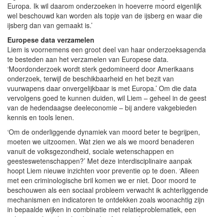
Europa. Ik wil daarom onderzoeken in hoeverre moord eigenlijk
wel beschouwd kan worden als topje van de ijsberg en waar die
ijsberg dan van gemaakt is.’
Europese data verzamelen
Liem is voornemens een groot deel van haar onderzoeksagenda
te besteden aan het verzamelen van Europese data.
‘Moordonderzoek wordt sterk gedomineerd door Amerikaans
onderzoek, terwijl de beschikbaarheid en het bezit van
vuurwapens daar onvergelijkbaar is met Europa.’ Om die data
vervolgens goed te kunnen duiden, wil Liem – geheel in de geest
van de hedendaagse deeleconomie – bij andere vakgebieden
kennis en tools lenen.
‘Om de onderliggende dynamiek van moord beter te begrijpen,
moeten we uitzoomen. Wat zien we als we moord benaderen
vanuit de volksgezondheid, sociale wetenschappen en
geesteswetenschappen?’ Met deze interdisciplinaire aanpak
hoopt Liem nieuwe inzichten voor preventie op te doen. ‘Alleen
met een criminologische bril komen we er niet. Door moord te
beschouwen als een sociaal probleem verwacht ik achterliggende
mechanismen en indicatoren te ontdekken zoals woonachtig zijn
in bepaalde wijken in combinatie met relatieproblematiek, een