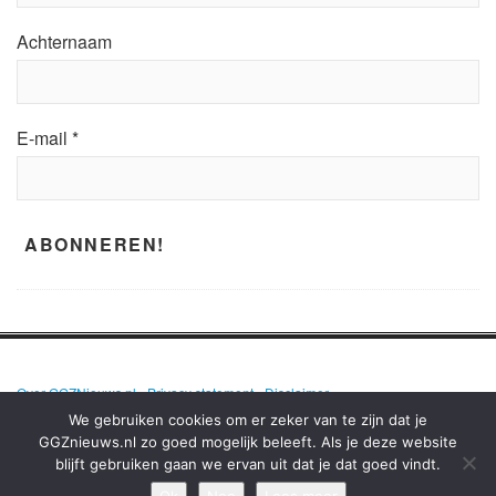
Achternaam
E-mail
*
Over GGZNieuws.nl
•
Privacy statement
•
Disclaimer
We gebruiken cookies om er zeker van te zijn dat je
GGZnieuws.nl zo goed mogelijk beleeft. Als je deze website
blijft gebruiken gaan we ervan uit dat je dat goed vindt.
GGZNIEUWS.NL – ELKE DAG HET NIEUWS OVER MENTALE GEZONDHEID
EN DE GGZ OP EEN RIJ!