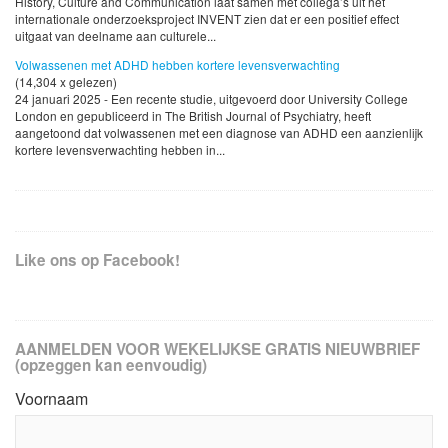
History, Culture and Communication laat samen met collega’s uit het
internationale onderzoeksproject INVENT zien dat er een positief effect
uitgaat van deelname aan culturele...
Volwassenen met ADHD hebben kortere levensverwachting
(14,304 x gelezen)
24 januari 2025 - Een recente studie, uitgevoerd door University College
London en gepubliceerd in The British Journal of Psychiatry, heeft
aangetoond dat volwassenen met een diagnose van ADHD een aanzienlijk
kortere levensverwachting hebben in...
Like ons op Facebook!
AANMELDEN VOOR WEKELIJKSE GRATIS NIEUWBRIEF
(opzeggen kan eenvoudig)
Voornaam