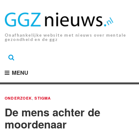
Ga
naar
de
inhoud.
Onafhankelijke website met nieuws over mentale
gezondheid en de ggz
MENU
ONDERZOEK
,
STIGMA
De mens achter de
moordenaar