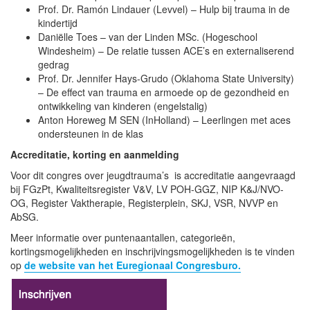
Prof. Dr. Ramón Lindauer (Levvel) – Hulp bij trauma in de
kindertijd
Daniëlle Toes – van der Linden MSc. (Hogeschool
Windesheim) – De relatie tussen ACE’s en externaliserend
gedrag
Prof. Dr. Jennifer Hays-Grudo (Oklahoma State University)
– De effect van trauma en armoede op de gezondheid en
ontwikkeling van kinderen (engelstalig)
Anton Horeweg M SEN (InHolland) – Leerlingen met aces
ondersteunen in de klas
Accreditatie, korting en aanmelding
Voor dit congres over jeugdtrauma’s is accreditatie aangevraagd
bij FGzPt, Kwaliteitsregister V&V, LV POH-GGZ, NIP K&J/NVO-
OG, Register Vaktherapie, Registerplein, SKJ, VSR, NVVP en
AbSG.
Meer informatie over puntenaantallen, categorieën,
kortingsmogelijkheden en inschrijvingsmogelijkheden is te vinden
op
de website van het Euregionaal Congresburo.