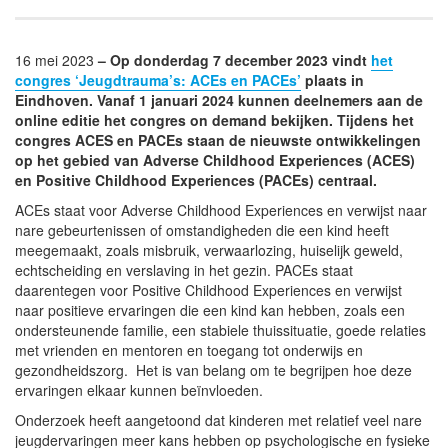
16 mei 2023
– Op donderdag 7 december 2023 vindt
het
congres ‘Jeugdtrauma’s: ACEs en PACEs’
plaats in
Eindhoven. Vanaf 1 januari 2024 kunnen deelnemers aan de
online editie het congres on demand bekijken. Tijdens het
congres ACES en PACEs staan de nieuwste ontwikkelingen
op het gebied van Adverse Childhood Experiences (ACES)
en Positive Childhood Experiences (PACEs) centraal.
ACEs staat voor Adverse Childhood Experiences en verwijst naar
nare gebeurtenissen of omstandigheden die een kind heeft
meegemaakt, zoals misbruik, verwaarlozing, huiselijk geweld,
echtscheiding en verslaving in het gezin. PACEs staat
daarentegen voor Positive Childhood Experiences en verwijst
naar positieve ervaringen die een kind kan hebben, zoals een
ondersteunende familie, een stabiele thuissituatie, goede relaties
met vrienden en mentoren en toegang tot onderwijs en
gezondheidszorg.
Het is van belang om te begrijpen hoe deze
ervaringen elkaar kunnen beïnvloeden.
Onderzoek heeft aangetoond dat kinderen met relatief veel nare
jeugdervaringen meer kans hebben op psychologische en fysieke