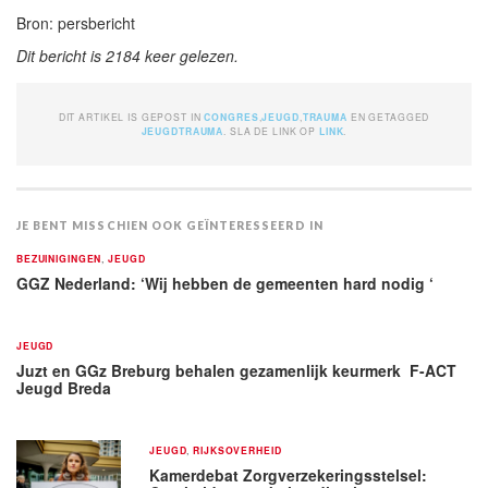
Bron: persbericht
Dit bericht is 2184 keer gelezen.
DIT ARTIKEL IS GEPOST IN
CONGRES
,
JEUGD
,
TRAUMA
EN GETAGGED
JEUGDTRAUMA
. SLA DE LINK OP
LINK
.
JE BENT MISSCHIEN OOK GEÏNTERESSEERD IN
BEZUINIGINGEN
,
JEUGD
GGZ Nederland: ‘Wij hebben de gemeenten hard nodig ‘
JEUGD
Juzt en GGz Breburg behalen gezamenlijk keurmerk F-ACT
Jeugd Breda
JEUGD
,
RIJKSOVERHEID
Kamerdebat Zorgverzekeringsstelsel: