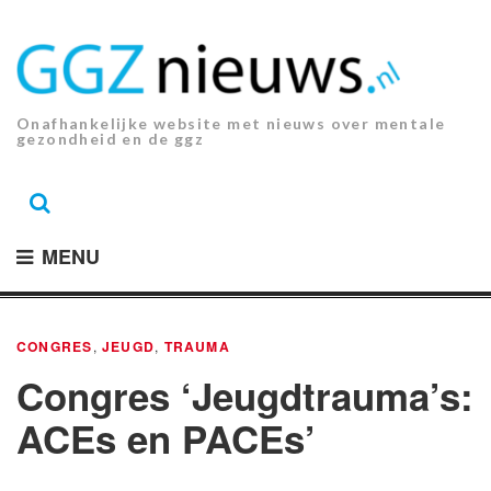
Ga
naar
de
inhoud.
Onafhankelijke website met nieuws over mentale
gezondheid en de ggz
MENU
CONGRES
,
JEUGD
,
TRAUMA
Congres ‘Jeugdtrauma’s:
ACEs en PACEs’