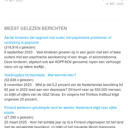
15 MEI 2023
16 MEI 2023
MEEST GELEZEN BERICHTEN
Aantal kinderen dat opgroeit met ouder met psychische problemen of
verslaving is gegroeid
(316,916 x gelezen)
9 september 2023 - Veel kinderen groeien op in een gezin met één of twee
ouders met een psychische aandoening of een drugs- of alcoholstoornis.
Deze kinderen, afgekort ook wel KOPP/KOV genoemd, lopen een verhoogd
risico om op latere leeftijd...
Voedingstips bij depressie - Wat wel/niet eten?
(52,636 x gelezen)
8 november 2023 - Wist je dat 5,2 procent van de Nederlandse bevolking tot
65 jaar in 2022 leed aan een depressie? Dit komt neer op 550.000 mensen,
zo blijkt uit cijfers van de GGZ Groep. En volgens het Trimbos Instituut krijgt
ongeveer 25 procent...
Finland wederom gelukkigste land ter wereld, Nederland stijgt naar vijfde
plaats
(27,290 x gelezen)
20 maart 2025 - Voor het achtste jaar op rij is Finland uitgeroepen tot het land
met de gelukkigste bevolking, zo blijkt uit het nieuwste World Happiness