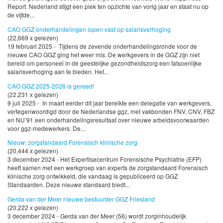
Report. Nederland stijgt een plek ten opzichte van vorig jaar en staat nu op
de vijfde...
CAO GGZ onderhandelingen lopen vast op salarisverhoging
(22,669 x gelezen)
19 februari 2025 - Tijdens de zevende onderhandelingsronde voor de
nieuwe CAO GGZ ging het weer mis. De werkgevers in de GGZ zijn niet
bereid om personeel in de geestelijke gezondheidszorg een fatsoenlijke
salarisverhoging aan te bieden. Het...
CAO GGZ 2025-2026 is gereed!
(22,231 x gelezen)
9 juli 2025 - In maart eerder dit jaar bereikte een delegatie van werkgevers,
vertegenwoordigd door de Nederlandse ggz, met vakbonden FNV, CNV, FBZ
en NU’91 een onderhandelingsresultaat over nieuwe arbeidsvoorwaarden
voor ggz-medewerkers. De...
Nieuw: zorgstandaard Forensisch klinische zorg
(20,444 x gelezen)
3 december 2024 - Het Expertisecentrum Forensische Psychiatrie (EFP)
heeft samen met een werkgroep van experts de zorgstandaard Forensisch
klinische zorg ontwikkeld, die vandaag is gepubliceerd op GGZ
Standaarden. Deze nieuwe standaard biedt...
Gerda van der Meer nieuwe bestuurder GGZ Friesland
(20,222 x gelezen)
3 december 2024 - Gerda van der Meer (56) wordt zorginhoudelijk