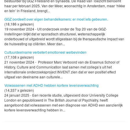
bestuurder bij GGZ Friesland en Synaeda. De Raad van Toezicht benoemt
haar per februari 2025. Van der Meer, woonachtig in Amsterdam, maar ‘hikke
en tein’ in Friesland, brengt...
GGZ oordeelt over eigen behandelkamers: er moet iets gebeuren.
(18,186 x gelezen)
19 november 2024 - Uit onderzoek onder de Top 20 van de GGZ-
instellingen blijkt dat er sporadisch structureel, wetenschappelijk
onderbouwd of uitgebreid wordt stilgestaan bij de therapeutische impact van
de huisvesting op cliënten. Meer dan...
Cultuurdeelname verbetert emotioneel welbevinden
(17,108 x gelezen)
21 november 2024 - Professor Marc Verboord van de Erasmus School of
History, Culture and Communication laat samen met collega’s uit het
internationale onderzoeksproject INVENT zien dat er een positief effect
uitgaat van deelname aan culturele...
Volwassenen met ADHD hebben kortere levensverwachting
(14,337 x gelezen)
24 januari 2025 - Een recente studie, uitgevoerd door University College
London en gepubliceerd in The British Journal of Psychiatry, heeft
aangetoond dat volwassenen met een diagnose van ADHD een aanzienlijk
kortere levensverwachting hebben in...