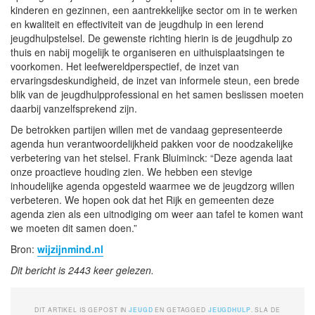
kinderen en gezinnen, een aantrekkelijke sector om in te werken
en kwaliteit en effectiviteit van de jeugdhulp in een lerend
jeugdhulpstelsel. De gewenste richting hierin is de jeugdhulp zo
thuis en nabij mogelijk te organiseren en uithuisplaatsingen te
voorkomen. Het leefwereldperspectief, de inzet van
ervaringsdeskundigheid, de inzet van informele steun, een brede
blik van de jeugdhulpprofessional en het samen beslissen moeten
daarbij vanzelfsprekend zijn.
De betrokken partijen willen met de vandaag gepresenteerde
agenda hun verantwoordelijkheid pakken voor de noodzakelijke
verbetering van het stelsel. Frank Bluiminck: “Deze agenda laat
onze proactieve houding zien. We hebben een stevige
inhoudelijke agenda opgesteld waarmee we de jeugdzorg willen
verbeteren. We hopen ook dat het Rijk en gemeenten deze
agenda zien als een uitnodiging om weer aan tafel te komen want
we moeten dit samen doen.”
Bron:
wijzijnmind.nl
Dit bericht is 2443 keer gelezen.
DIT ARTIKEL IS GEPOST IN
JEUGD
EN GETAGGED
JEUGDHULP
. SLA DE