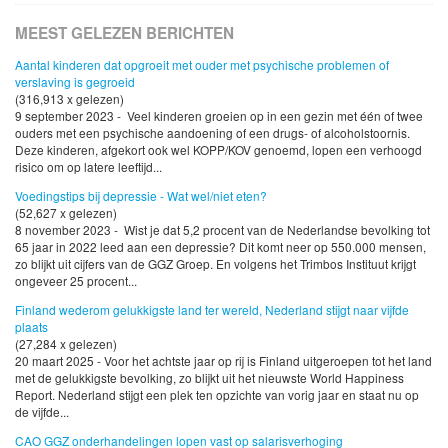
MEEST GELEZEN BERICHTEN
Aantal kinderen dat opgroeit met ouder met psychische problemen of
verslaving is gegroeid
(316,913 x gelezen)
9 september 2023 - Veel kinderen groeien op in een gezin met één of twee
ouders met een psychische aandoening of een drugs- of alcoholstoornis.
Deze kinderen, afgekort ook wel KOPP/KOV genoemd, lopen een verhoogd
risico om op latere leeftijd...
Voedingstips bij depressie - Wat wel/niet eten?
(52,627 x gelezen)
8 november 2023 - Wist je dat 5,2 procent van de Nederlandse bevolking tot
65 jaar in 2022 leed aan een depressie? Dit komt neer op 550.000 mensen,
zo blijkt uit cijfers van de GGZ Groep. En volgens het Trimbos Instituut krijgt
ongeveer 25 procent...
Finland wederom gelukkigste land ter wereld, Nederland stijgt naar vijfde
plaats
(27,284 x gelezen)
20 maart 2025 - Voor het achtste jaar op rij is Finland uitgeroepen tot het land
met de gelukkigste bevolking, zo blijkt uit het nieuwste World Happiness
Report. Nederland stijgt een plek ten opzichte van vorig jaar en staat nu op
de vijfde...
CAO GGZ onderhandelingen lopen vast op salarisverhoging