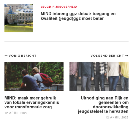
JEUGD
,
RIJKSOVERHEID
MIND inbreng ggz-debat: toegang en
kwaliteit (jeugd)ggz moet beter
Bericht
VORIG BERICHT
VOLGEND BERICHT
navigatie
MIND: maak meer gebruik
Uitnodiging aan Rijk en
van lokale ervaringskennis
gemeenten om
voor transformatie zorg
doorontwikkeling
jeugdstelsel te hervatten
12 APRIL 2022
12 APRIL 2022