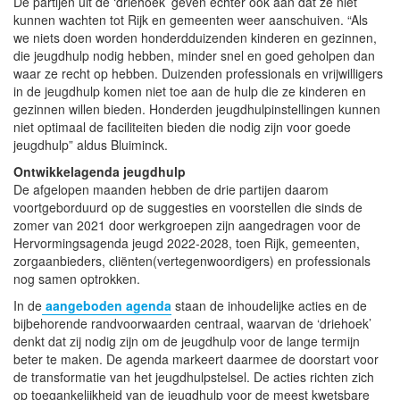
De partijen uit de ‘driehoek’ geven echter ook aan dat ze niet
kunnen wachten tot Rijk en gemeenten weer aanschuiven. “Als
we niets doen worden honderdduizenden kinderen en gezinnen,
die jeugdhulp nodig hebben, minder snel en goed geholpen dan
waar ze recht op hebben. Duizenden professionals en vrijwilligers
in de jeugdhulp komen niet toe aan de hulp die ze kinderen en
gezinnen willen bieden. Honderden jeugdhulpinstellingen kunnen
niet optimaal de faciliteiten bieden die nodig zijn voor goede
jeugdhulp” aldus Bluiminck.
Ontwikkelagenda jeugdhulp
De afgelopen maanden hebben de drie partijen daarom
voortgeborduurd op de suggesties en voorstellen die sinds de
zomer van 2021 door werkgroepen zijn aangedragen voor de
Hervormingsagenda jeugd 2022-2028, toen Rijk, gemeenten,
zorgaanbieders, cliënten(vertegenwoordigers) en professionals
nog samen optrokken.
In de
aangeboden agenda
staan de inhoudelijke acties en de
bijbehorende randvoorwaarden centraal, waarvan de ‘driehoek’
denkt dat zij nodig zijn om de jeugdhulp voor de lange termijn
beter te maken. De agenda markeert daarmee de doorstart voor
de transformatie van het jeugdhulpstelsel. De acties richten zich
op toegankelijkheid van de jeugdhulp voor de meest kwetsbare