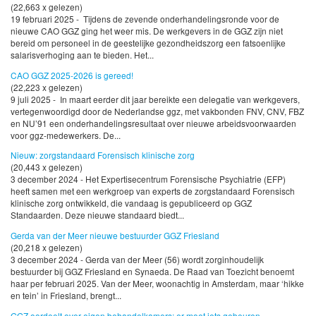
(22,663 x gelezen)
19 februari 2025 - Tijdens de zevende onderhandelingsronde voor de
nieuwe CAO GGZ ging het weer mis. De werkgevers in de GGZ zijn niet
bereid om personeel in de geestelijke gezondheidszorg een fatsoenlijke
salarisverhoging aan te bieden. Het...
CAO GGZ 2025-2026 is gereed!
(22,223 x gelezen)
9 juli 2025 - In maart eerder dit jaar bereikte een delegatie van werkgevers,
vertegenwoordigd door de Nederlandse ggz, met vakbonden FNV, CNV, FBZ
en NU’91 een onderhandelingsresultaat over nieuwe arbeidsvoorwaarden
voor ggz-medewerkers. De...
Nieuw: zorgstandaard Forensisch klinische zorg
(20,443 x gelezen)
3 december 2024 - Het Expertisecentrum Forensische Psychiatrie (EFP)
heeft samen met een werkgroep van experts de zorgstandaard Forensisch
klinische zorg ontwikkeld, die vandaag is gepubliceerd op GGZ
Standaarden. Deze nieuwe standaard biedt...
Gerda van der Meer nieuwe bestuurder GGZ Friesland
(20,218 x gelezen)
3 december 2024 - Gerda van der Meer (56) wordt zorginhoudelijk
bestuurder bij GGZ Friesland en Synaeda. De Raad van Toezicht benoemt
haar per februari 2025. Van der Meer, woonachtig in Amsterdam, maar ‘hikke
en tein’ in Friesland, brengt...
GGZ oordeelt over eigen behandelkamers: er moet iets gebeuren.