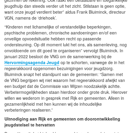
jeugdhulp dan steeds verder uit het zicht. Stilstaan is geen optie,
want onze jeugd verdient beter” aldus Frank Bluiminck, directeur
VGN, namens de ‘driehoek’.
“Kinderen met lichamelijke of verstandelijke beperkingen,
psychische problemen, chronische aandoeningen en/of een
onveilige opvoedsituatie hebben recht op passende
ondersteuning. Op dit moment lukt het ons, als samenleving, nog
onvoldoende om dit goed te organiseren” vervolgt Bluiminck. In
januari 2022 besloot de VNG om de samenwerking bij de
Hervormingsagenda Jeugd
op te schorten, vanwege de in het
regeerakkoord opgenomen bezuinigingen voor jeugdzorg.
Bluiminck snapt het standpunt van de gemeenten: “Samen met
de VNG begrijpen wij niet waarom het regeerakkoord afwijkt van
een budget dat de Commissie van Wijzen noodzakelijk achtte.
Verbetermogelijkheden staan hierdoor onder grote druk. Hierover
willen we wederom in gesprek met Rijk en gemeenten. Alleen in
gezamenlijkheid met hen kunnen wij de inhoudelijke
verbeteringen realiseren.”
Uitnodiging aan Rijk en gemeenten om doorontwikkeling
jeugdstelsel te hervatten