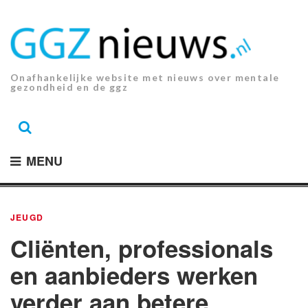
Ga
naar
de
inhoud.
Onafhankelijke website met nieuws over mentale
gezondheid en de ggz
MENU
JEUGD
Cliënten, professionals
en aanbieders werken
verder aan betere