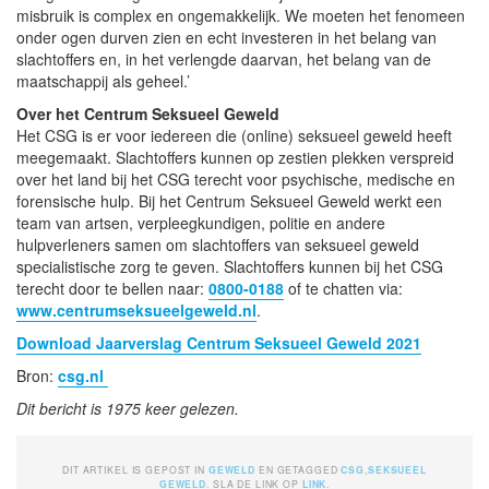
misbruik is complex en ongemakkelijk. We moeten het fenomeen
onder ogen durven zien en echt investeren in het belang van
slachtoffers en, in het verlengde daarvan, het belang van de
maatschappij als geheel.’
Over het Centrum Seksueel Geweld
Het CSG is er voor iedereen die (online) seksueel geweld heeft
meegemaakt. Slachtoffers kunnen op zestien plekken verspreid
over het land bij het CSG terecht voor psychische, medische en
forensische hulp. Bij het Centrum Seksueel Geweld werkt een
team van artsen, verpleegkundigen, politie en andere
hulpverleners samen om slachtoffers van seksueel geweld
specialistische zorg te geven. Slachtoffers kunnen bij het CSG
terecht door te bellen naar:
0800-0188
of te chatten via:
www.centrumseksueelgeweld.nl
.
Download Jaarverslag Centrum Seksueel Geweld 2021
Bron:
csg.nl
Dit bericht is 1975 keer gelezen.
DIT ARTIKEL IS GEPOST IN
GEWELD
EN GETAGGED
CSG
,
SEKSUEEL
GEWELD
. SLA DE LINK OP
LINK
.