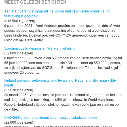
MEEST GELEZEN BERICHTEN
Aantal kinderen dat opgroeit met ouder met psychische problemen of
verslaving is gegroeid
(316,500 x gelezen)
9 september 2023 - Veel kinderen groeien op in een gezin met één of twee
ouders met een psychische aandoening of een drugs- of alcoholstoornis.
Deze kinderen, afgekort ook wel KOPP/KOV genoemd, lopen een verhoogd
risico om op latere leeftijd...
Voedingstips bij depressie - Wat wel/niet eten?
(52,609 x gelezen)
8 november 2023 - Wist je dat 5,2 procent van de Nederlandse bevolking tot
65 jaar in 2022 leed aan een depressie? Dit komt neer op 550.000 mensen,
zo blijkt uit cijfers van de GGZ Groep. En volgens het Trimbos Instituut krijgt
ongeveer 25 procent...
Finland wederom gelukkigste land ter wereld, Nederland stijgt naar vijfde
plaats
(27,278 x gelezen)
20 maart 2025 - Voor het achtste jaar op rij is Finland uitgeroepen tot het land
met de gelukkigste bevolking, zo blijkt uit het nieuwste World Happiness
Report. Nederland stijgt een plek ten opzichte van vorig jaar en staat nu op
de vijfde...
CAO GGZ onderhandelingen lopen vast op salarisverhoging
(22,660 x gelezen)
19 februari 2025 - Tijdens de zevende onderhandelingsronde voor de