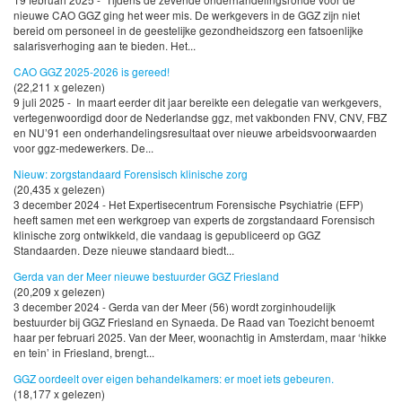
nieuwe CAO GGZ ging het weer mis. De werkgevers in de GGZ zijn niet
bereid om personeel in de geestelijke gezondheidszorg een fatsoenlijke
salarisverhoging aan te bieden. Het...
CAO GGZ 2025-2026 is gereed!
(22,211 x gelezen)
9 juli 2025 - In maart eerder dit jaar bereikte een delegatie van werkgevers,
vertegenwoordigd door de Nederlandse ggz, met vakbonden FNV, CNV, FBZ
en NU’91 een onderhandelingsresultaat over nieuwe arbeidsvoorwaarden
voor ggz-medewerkers. De...
Nieuw: zorgstandaard Forensisch klinische zorg
(20,435 x gelezen)
3 december 2024 - Het Expertisecentrum Forensische Psychiatrie (EFP)
heeft samen met een werkgroep van experts de zorgstandaard Forensisch
klinische zorg ontwikkeld, die vandaag is gepubliceerd op GGZ
Standaarden. Deze nieuwe standaard biedt...
Gerda van der Meer nieuwe bestuurder GGZ Friesland
(20,209 x gelezen)
3 december 2024 - Gerda van der Meer (56) wordt zorginhoudelijk
bestuurder bij GGZ Friesland en Synaeda. De Raad van Toezicht benoemt
haar per februari 2025. Van der Meer, woonachtig in Amsterdam, maar ‘hikke
en tein’ in Friesland, brengt...
GGZ oordeelt over eigen behandelkamers: er moet iets gebeuren.
(18,177 x gelezen)