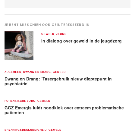
JE BENT MISSCHIEN OOK GEÏNTERESSEERD IN
GEWELD
,
JEUGD
In dialoog over geweld in de jeugdzorg
ALGEMEEN
,
DWANG EN DRANG
,
GEWELD
Dwang en Drang: ‘Tasergebruik nieuw dieptepunt in
psychiatrie’
FORENSISCHE ZORG
,
GEWELD
GGZ Emergis luidt noodklok over extreem problematische
patienten
ERVARINGSDESKUNDIGHEID
,
GEWELD