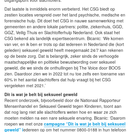
Dat laatste is inmiddels enorm verbeterd. Het CSG biedt op
zestien locaties verspreid over het land psychische, medische en
forensische hulp. Dit doet het CSG in nauwe samenwerking met
gemeenten en andere lokale partners: politie, ziekenhuis, GGD,
GGZ, Veilig Thuis en Slachtofferhulp Nederland. Ook staat het
CSG bekend als landelijk expertisecentrum. Bicanic: ‘We komen
van ver, en ik ben er trots op dat iedereen in Nederland die (kort
geleden) seksueel geweld heeft meegemaakt 24/7 kan rekenen
op de beste zorg. Dat is belangrijk, zeker sinds de verhoogde
maatschappelijke en politieke bewustwording over seksueel
geweld, die we sinds de onthullingen bij The Voice door BOOS
zien. Daardoor zien we in 2022 tot nu toe zelfs een toename van
60% in het aantal slachtoffers dat hulp vraagt bij het CSG
vergeleken met 2021.’
Dit is wat je belt bij seksueel geweld
Recent onderzoek, bijvoorbeeld door de Nationaal Rapporteur
Mensenhandel en Seksueel Geweld tegen Kinderen, toont aan
dat nog lang niet alle slachtoffers weten hoe en waar ze zich
moeten melden na een nare seksuele ervaring. Bicanic: ‘Daarom
roepen we met onze
campagne “Dit is wat je belt bij seksueel
geweld” i
edereen op om het nummer 0800-0188 in hun telefoon