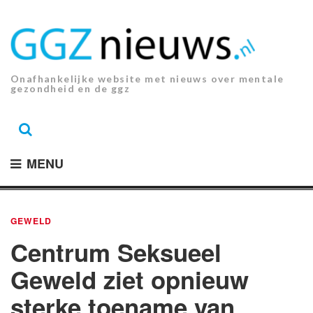
Ga
naar
de
inhoud.
Onafhankelijke website met nieuws over mentale
gezondheid en de ggz
MENU
GEWELD
Centrum Seksueel
Geweld ziet opnieuw
sterke toename van