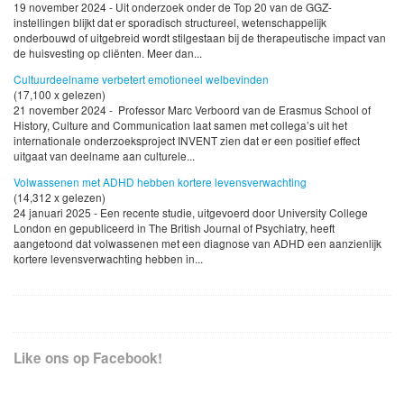
19 november 2024 - Uit onderzoek onder de Top 20 van de GGZ-
instellingen blijkt dat er sporadisch structureel, wetenschappelijk
onderbouwd of uitgebreid wordt stilgestaan bij de therapeutische impact van
de huisvesting op cliënten. Meer dan...
Cultuurdeelname verbetert emotioneel welbevinden
(17,100 x gelezen)
21 november 2024 - Professor Marc Verboord van de Erasmus School of
History, Culture and Communication laat samen met collega’s uit het
internationale onderzoeksproject INVENT zien dat er een positief effect
uitgaat van deelname aan culturele...
Volwassenen met ADHD hebben kortere levensverwachting
(14,312 x gelezen)
24 januari 2025 - Een recente studie, uitgevoerd door University College
London en gepubliceerd in The British Journal of Psychiatry, heeft
aangetoond dat volwassenen met een diagnose van ADHD een aanzienlijk
kortere levensverwachting hebben in...
Like ons op Facebook!