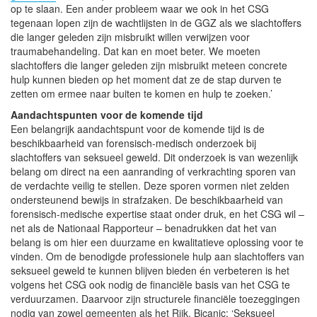
op te slaan. Een ander probleem waar we ook in het CSG
tegenaan lopen zijn de wachtlijsten in de GGZ als we slachtoffers
die langer geleden zijn misbruikt willen verwijzen voor
traumabehandeling. Dat kan en moet beter. We moeten
slachtoffers die langer geleden zijn misbruikt meteen concrete
hulp kunnen bieden op het moment dat ze de stap durven te
zetten om ermee naar buiten te komen en hulp te zoeken.’
Aandachtspunten voor de komende tijd
Een belangrijk aandachtspunt voor de komende tijd is de
beschikbaarheid van forensisch-medisch onderzoek bij
slachtoffers van seksueel geweld. Dit onderzoek is van wezenlijk
belang om direct na een aanranding of verkrachting sporen van
de verdachte veilig te stellen. Deze sporen vormen niet zelden
ondersteunend bewijs in strafzaken. De beschikbaarheid van
forensisch-medische expertise staat onder druk, en het CSG wil –
net als de Nationaal Rapporteur – benadrukken dat het van
belang is om hier een duurzame en kwalitatieve oplossing voor te
vinden. Om de benodigde professionele hulp aan slachtoffers van
seksueel geweld te kunnen blijven bieden én verbeteren is het
volgens het CSG ook nodig de financiële basis van het CSG te
verduurzamen. Daarvoor zijn structurele financiële toezeggingen
nodig van zowel gemeenten als het Rijk. Bicanic: ‘Seksueel