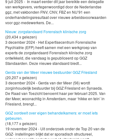
9 juli 2025 - In maart eerder dit jaar bereikte een delegatie
van werkgevers, vertegenwoordigd door de Nederlandse
ggz, met vakbonden FNV, CNV, FBZ en NU’91 een
onderhandelingsresultaat over nieuwe arbeidsvoorwaarden
voor ggz-medewerkers. De...
Nieuw: zorgstandaard Forensisch klinische zorg
(20,434 x gelezen)
3 december 2024 - Het Expertisecentrum Forensische
Psychiatrie (EFP) heeft samen met een werkgroep van
experts de zorgstandaard Forensisch klinische zorg
ontwikkeld, die vandaag is gepubliceerd op GGZ
Standaarden. Deze nieuwe standaard biedt...
Gerda van der Meer nieuwe bestuurder GGZ Friesland
(20,207 x gelezen)
3 december 2024 - Gerda van der Meer (56) wordt
zorginhoudelijk bestuurder bij GGZ Friesland en Synaeda.
De Raad van Toezicht benoemt haar per februari 2025. Van
der Meer, woonachtig in Amsterdam, maar ‘hikke en tein’ in
Friesland, brengt...
GGZ oordeelt over eigen behandelkamers: er moet iets
gebeuren.
(18,177 x gelezen)
19 november 2024 - Uit onderzoek onder de Top 20 van de
GGZ- instellingen blijkt dat er sporadisch structureel,