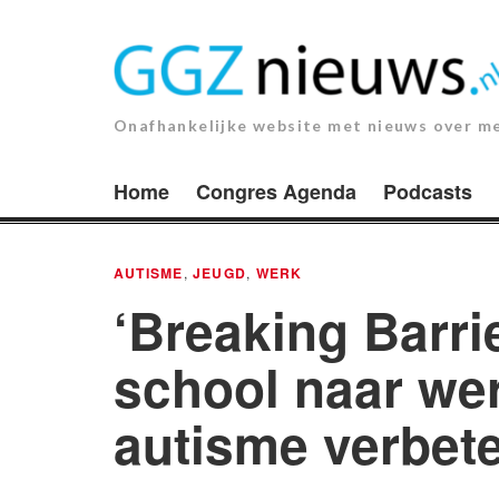
Ga
naar
de
inhoud.
Onafhankelijke website met nieuws over m
Home
Congres Agenda
Podcasts
AUTISME
,
JEUGD
,
WERK
‘Breaking Barri
school naar wer
autisme verbet