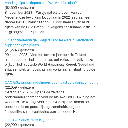
Voedingstips bij depressie - Wat wel/niet eten?
(52,605 x gelezen)
8 november 2023 - Wist je dat 5,2 procent van de
Nederlandse bevolking tot 65 jaar in 2022 leed aan een
depressie? Dit komt neer op 550.000 mensen, zo blijkt uit
cijfers van de GGZ Groep. En volgens het Trimbos Instituut
krijgt ongeveer 25 procent...
Finland wederom gelukkigste land ter wereld, Nederland
stijgt naar vijfde plaats
(27,274 x gelezen)
20 maart 2025 - Voor het achtste jaar op rij is Finland
uitgeroepen tot het land met de gelukkigste bevolking, zo
blijkt uit het nieuwste World Happiness Report. Nederland
stijgt een plek ten opzichte van vorig jaar en staat nu op de
vijfde...
CAO GGZ onderhandelingen lopen vast op salarisverhoging
(22,659 x gelezen)
19 februari 2025 - Tijdens de zevende
onderhandelingsronde voor de nieuwe CAO GGZ ging het
weer mis. De werkgevers in de GGZ zijn niet bereid om
personeel in de geestelijke gezondheidszorg een
fatsoenlijke salarisverhoging aan te bieden. Het...
CAO GGZ 2025-2026 is gereed!
(22,209 x gelezen)