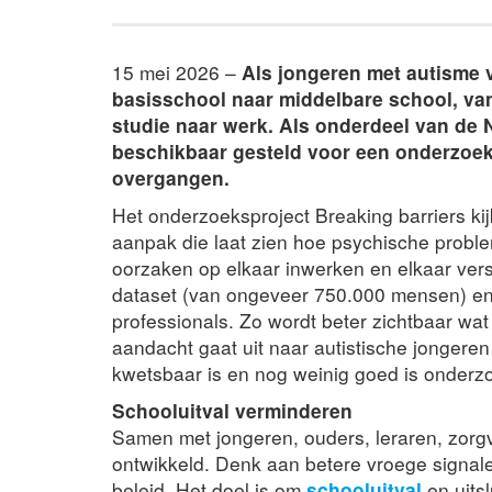
15 mei 2026 –
Als jongeren met autisme v
basisschool naar middelbare school, van
studie naar werk. Als onderdeel van de
beschikbaar gesteld voor een onderzoek
overgangen.
Het onderzoeksproject Breaking barriers ki
aanpak die laat zien hoe psychische proble
oorzaken op elkaar inwerken en elkaar vers
dataset (van ongeveer 750.000 mensen) en
professionals. Zo wordt beter zichtbaar wat
aandacht gaat uit naar autistische jongeren
kwetsbaar is en nog weinig goed is onderzo
Schooluitval verminderen
Samen met jongeren, ouders, leraren, zorg
ontwikkeld. Denk aan betere vroege signale
beleid. Het doel is om
schooluitval
en uits