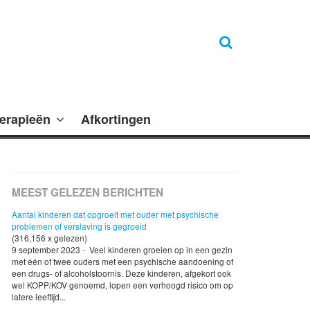
erapieën
Afkortingen
MEEST GELEZEN BERICHTEN
Aantal kinderen dat opgroeit met ouder met psychische
problemen of verslaving is gegroeid
(316,156 x gelezen)
9 september 2023 - Veel kinderen groeien op in een gezin
met één of twee ouders met een psychische aandoening of
een drugs- of alcoholstoornis. Deze kinderen, afgekort ook
wel KOPP/KOV genoemd, lopen een verhoogd risico om op
latere leeftijd...