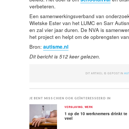
verbeteren.
Een samenwerkingsverband van onderzoekers
Wietske Ester van het LUMC en Sarr Autism
en zal vier jaar duren. De NVA is samenwer
het project en helpt om de opbrengsten van 
Bron:
autisme.nl
Dit bericht is 512 keer gelezen.
DIT ARTIKEL IS GEPOST IN
AU
JE BENT MISSCHIEN OOK GEÏNTERESSEERD IN
VERSLAVING
,
WERK
1 op de 10 werknemers drinkt te
veel