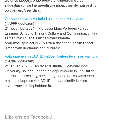
wetenschappelijk onderbouwd of uitgebreid wordt
stilgestaan bij de therapeutische impact van de huisvesting
op cliënten. Meer dan...
Cultuurdeelname verbetert emotioneel welbevinden
(17,099 x gelezen)
21 november 2024 - Professor Marc Verboord van de
Erasmus School of History, Culture and Communication laat
samen met collega’s uit het internationale
onderzoeksproject INVENT zien dat er een positief effect
uitgaat van deelname aan culturele...
Volwassenen met ADHD hebben kortere levensverwachting
(14,304 x gelezen)
24 januari 2025 - Een recente studie, uitgevoerd door
University College London en gepubliceerd in The British
Journal of Psychiatry, heeft aangetoond dat volwassenen
met een diagnose van ADHD een aanzienlijk kortere
levensverwachting hebben in...
Like ons op Facebook!