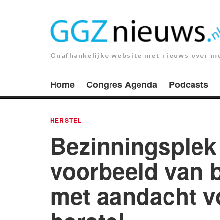
Ga
naar
de
inhoud.
Onafhankelijke website met nieuws over m
Home
Congres Agenda
Podcasts
HERSTEL
Bezinningsplek
voorbeeld van 
met aandacht v