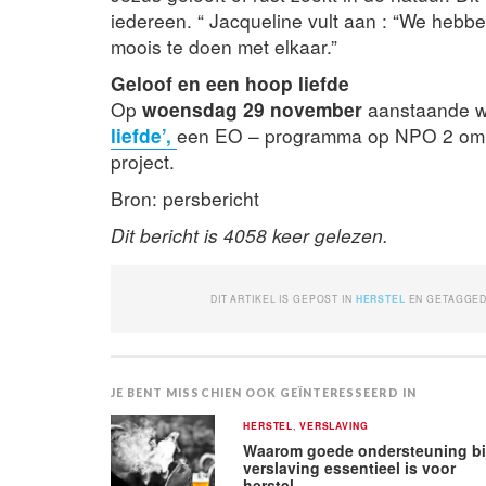
iedereen. “ Jacqueline vult aan : “We hebbe
moois te doen met elkaar.”
Geloof en een hoop liefde
Op
woensdag 29 november
aanstaande wo
liefde’,
een EO – programma op NPO 2 om 1
project.
Bron: persbericht
Dit bericht is 4058 keer gelezen.
DIT ARTIKEL IS GEPOST IN
HERSTEL
EN GETAGGE
JE BENT MISSCHIEN OOK GEÏNTERESSEERD IN
HERSTEL
,
VERSLAVING
Waarom goede ondersteuning bi
verslaving essentieel is voor
herstel