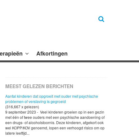
erapieën
Afkortingen
MEEST GELEZEN BERICHTEN
Aantal kinderen dat opgroeit met ouder met psychische
problemen of verslaving is gegroeid
(316,667 x gelezen)
9 september 2023 - Veel kinderen groeien op in een gezin
met één of twee ouders met een psychische aandoening of
een drugs- of alcoholstoornis. Deze kinderen, afgekort ook
wel KOPP/KOV genoemd, lopen een verhoogd risico om op
latere leeftijd...