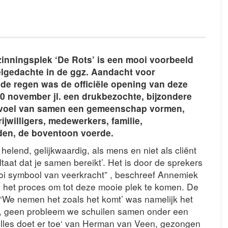
inningsplek ‘De Rots’ is een mooi voorbeeld
elgedachte in de ggz. Aandacht voor
de regen was de officiële opening van deze
 0 november jl. een drukbezochte, bijzondere
evoel van samen een gemeenschap vormen,
vrijwilligers, medewerkers, familie,
den, de boventoon voerde.
helend, gelijkwaardig, als mens en niet als cliënt
taat dat je samen bereikt’. Het is door de sprekers
i symbool van veerkracht” , beschreef Annemiek
n het proces om tot deze mooie plek te komen. De
. ‘We nemen het zoals het komt’ was namelijk het
t, geen probleem we schuilen samen onder een
Alles doet er toe‘ van Herman van Veen, gezongen