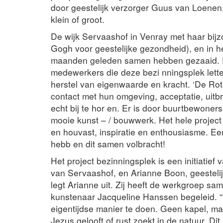
door geestelijk verzorger Guus van Loenen,
klein of groot.
De wijk Servaashof in Venray met haar bij
Gogh voor geestelijke gezondheid), en in he
maanden geleden samen hebben gezaaid. De
medewerkers die deze bezi nningsplek lette
herstel van eigenwaarde en kracht. ‘De Ro
contact met hun omgeving, acceptatie, uitb
echt bij te hor en. Er is door buurtbewoner
mooie kunst – / bouwwerk. Het hele project
en houvast, inspiratie en enthousiasme. E
hebb en dit samen volbracht!
Het project bezinningsplek is een initiati
van Servaashof, en Arianne Boon, geestelijk
legt Arianne uit. Zij heeft de werkgroep 
kunstenaar Jacqueline Hanssen begeleid. “
eigentijdse manier te doen. Geen kapel, maa
Jezus gelooft of rust zoekt in de natuur. Di