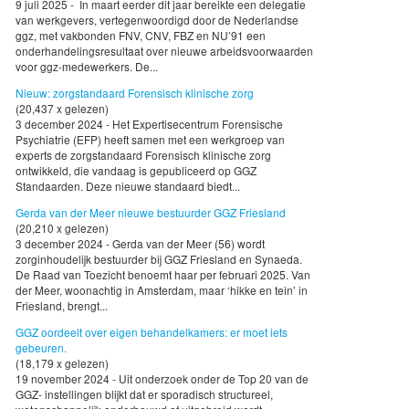
9 juli 2025 - In maart eerder dit jaar bereikte een delegatie
van werkgevers, vertegenwoordigd door de Nederlandse
ggz, met vakbonden FNV, CNV, FBZ en NU’91 een
onderhandelingsresultaat over nieuwe arbeidsvoorwaarden
voor ggz-medewerkers. De...
Nieuw: zorgstandaard Forensisch klinische zorg
(20,437 x gelezen)
3 december 2024 - Het Expertisecentrum Forensische
Psychiatrie (EFP) heeft samen met een werkgroep van
experts de zorgstandaard Forensisch klinische zorg
ontwikkeld, die vandaag is gepubliceerd op GGZ
Standaarden. Deze nieuwe standaard biedt...
Gerda van der Meer nieuwe bestuurder GGZ Friesland
(20,210 x gelezen)
3 december 2024 - Gerda van der Meer (56) wordt
zorginhoudelijk bestuurder bij GGZ Friesland en Synaeda.
De Raad van Toezicht benoemt haar per februari 2025. Van
der Meer, woonachtig in Amsterdam, maar ‘hikke en tein’ in
Friesland, brengt...
GGZ oordeelt over eigen behandelkamers: er moet iets
gebeuren.
(18,179 x gelezen)
19 november 2024 - Uit onderzoek onder de Top 20 van de
GGZ- instellingen blijkt dat er sporadisch structureel,