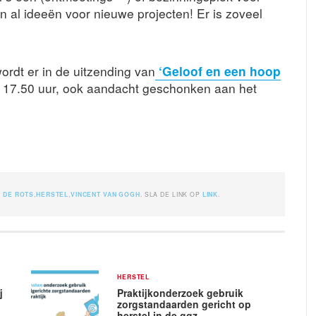
n al ideeën voor nieuwe projecten! Er is zoveel
rdt er in de uitzending van
‘Geloof en een hoop
7.50 uur, ook aandacht geschonken aan het
D
DE ROTS
,
HERSTEL
,
VINCENT VAN GOGH
. SLA DE LINK OP
LINK
.
HERSTEL
j
Praktijkonderzoek gebruik
zorgstandaarden gericht op
herstel in de ggz