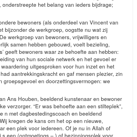
 onderstreepte het belang van ieders bijdrage;
zondere bewoners (als onderdeel van Vincent van
t bijzonder de werkgroep, oogstte nu wat zij
 werkgroep van bewoners, vrijwilligers en
rlijk samen hebben gebouwd, voelt bezieling,
ts’ geeft bewoners waar ze behoefte aan hebben:
reiding van hun sociale netwerk en het gevoel er
s waardering uitgesproken voor hun inzet en het
 had aantrekkingskracht en gaf mensen plezier, zin
en groepsgevoel en doorzettingsvermogen: we
ef van Ans Houben, beeldend kunstenaar en bewoner
e verzorger. “Er was behoefte aan een stilteplek”,
same n met dagbestedingscoach en beeldend
Wij kregen de kans om het op een nieuwe,
r een plek voor iedereen. Of je nu in Allah of
t i s een (ontmoetings – ) of bezinningsplek voor