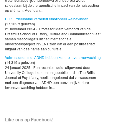
wetenschappelijk onderbouwd of uitgebreid wordt
stilgestaan bij de therapeutische impact van de huisvesting
op cliënten. Meer dan...
Cultuurdeelname verbetert emotioneel welbevinden
(17,102 x gelezen)
21 november 2024 - Professor Marc Verboord van de
Erasmus School of History, Culture and Communication laat
samen met collega’s uit het internationale
onderzoeksproject INVENT zien dat er een positief effect
uitgaat van deelname aan culturele...
Volwassenen met ADHD hebben kortere levensverwachting
(14,319 x gelezen)
24 januari 2025 - Een recente studie, uitgevoerd door
University College London en gepubliceerd in The British
Journal of Psychiatry, heeft aangetoond dat volwassenen
met een diagnose van ADHD een aanzienlijk kortere
levensverwachting hebben in...
Like ons op Facebook!