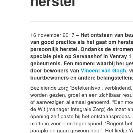
herstel
16 november 2017 –
Het ontstaan van bez
van good practice als het gaat om herst
persoonlijk herstel. Ondanks de stromen
speciale plek op Servaashof in Venray 1
gebeurtenis. Een moment waarbij het g
door bewoners van
Vincent van Gogh
, 
buurtbewoners en andere belangstellen
Bezielende zorg ‘Betekenisvol, verbindend, 
worden gezien, groei en een zichtbaar resul
of aanwezigen allemaal genoemd. “Een moo
de Wit (manager Integrale Zorg) de inzet e
opening zelf paste bij het ontstaansproces
motto in voor – en tegenspoed. ‘Regent he
paraplu en gaan gewoon door’. Het liedje ‘