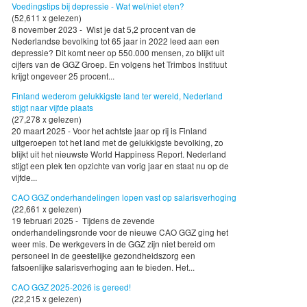
Voedingstips bij depressie - Wat wel/niet eten?
(52,611 x gelezen)
8 november 2023 - Wist je dat 5,2 procent van de
Nederlandse bevolking tot 65 jaar in 2022 leed aan een
depressie? Dit komt neer op 550.000 mensen, zo blijkt uit
cijfers van de GGZ Groep. En volgens het Trimbos Instituut
krijgt ongeveer 25 procent...
Finland wederom gelukkigste land ter wereld, Nederland
stijgt naar vijfde plaats
(27,278 x gelezen)
20 maart 2025 - Voor het achtste jaar op rij is Finland
uitgeroepen tot het land met de gelukkigste bevolking, zo
blijkt uit het nieuwste World Happiness Report. Nederland
stijgt een plek ten opzichte van vorig jaar en staat nu op de
vijfde...
CAO GGZ onderhandelingen lopen vast op salarisverhoging
(22,661 x gelezen)
19 februari 2025 - Tijdens de zevende
onderhandelingsronde voor de nieuwe CAO GGZ ging het
weer mis. De werkgevers in de GGZ zijn niet bereid om
personeel in de geestelijke gezondheidszorg een
fatsoenlijke salarisverhoging aan te bieden. Het...
CAO GGZ 2025-2026 is gereed!
(22,215 x gelezen)