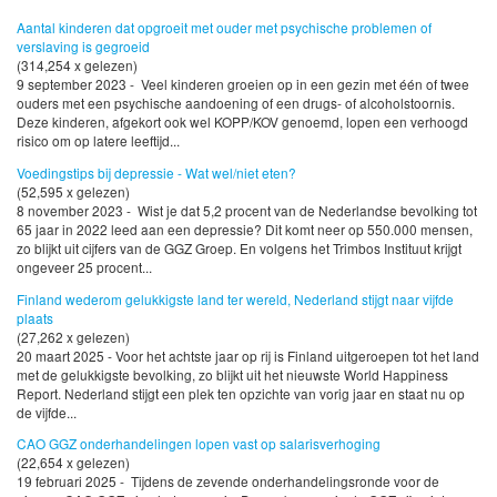
Aantal kinderen dat opgroeit met ouder met psychische problemen of
verslaving is gegroeid
(314,254 x gelezen)
9 september 2023 - Veel kinderen groeien op in een gezin met één of twee
ouders met een psychische aandoening of een drugs- of alcoholstoornis.
Deze kinderen, afgekort ook wel KOPP/KOV genoemd, lopen een verhoogd
risico om op latere leeftijd...
Voedingstips bij depressie - Wat wel/niet eten?
(52,595 x gelezen)
8 november 2023 - Wist je dat 5,2 procent van de Nederlandse bevolking tot
65 jaar in 2022 leed aan een depressie? Dit komt neer op 550.000 mensen,
zo blijkt uit cijfers van de GGZ Groep. En volgens het Trimbos Instituut krijgt
ongeveer 25 procent...
Finland wederom gelukkigste land ter wereld, Nederland stijgt naar vijfde
plaats
(27,262 x gelezen)
20 maart 2025 - Voor het achtste jaar op rij is Finland uitgeroepen tot het land
met de gelukkigste bevolking, zo blijkt uit het nieuwste World Happiness
Report. Nederland stijgt een plek ten opzichte van vorig jaar en staat nu op
de vijfde...
CAO GGZ onderhandelingen lopen vast op salarisverhoging
(22,654 x gelezen)
19 februari 2025 - Tijdens de zevende onderhandelingsronde voor de