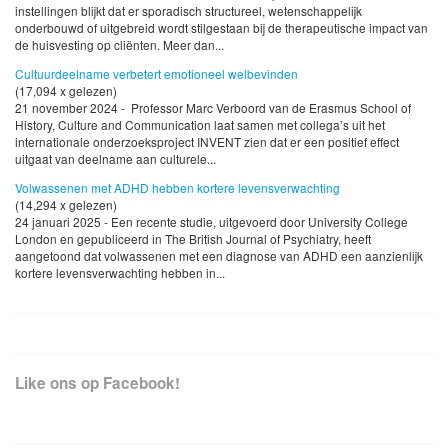
instellingen blijkt dat er sporadisch structureel, wetenschappelijk
onderbouwd of uitgebreid wordt stilgestaan bij de therapeutische impact van
de huisvesting op cliënten. Meer dan...
Cultuurdeelname verbetert emotioneel welbevinden
(17,094 x gelezen)
21 november 2024 - Professor Marc Verboord van de Erasmus School of
History, Culture and Communication laat samen met collega’s uit het
internationale onderzoeksproject INVENT zien dat er een positief effect
uitgaat van deelname aan culturele...
Volwassenen met ADHD hebben kortere levensverwachting
(14,294 x gelezen)
24 januari 2025 - Een recente studie, uitgevoerd door University College
London en gepubliceerd in The British Journal of Psychiatry, heeft
aangetoond dat volwassenen met een diagnose van ADHD een aanzienlijk
kortere levensverwachting hebben in...
Like ons op Facebook!