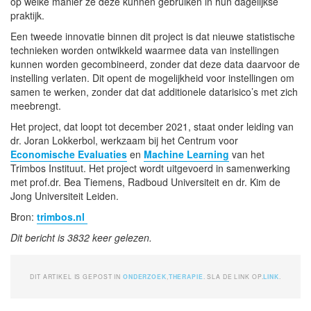
op welke manier ze deze kunnen gebruiken in hun dagelijkse
praktijk.
Een tweede innovatie binnen dit project is dat nieuwe statistische
technieken worden ontwikkeld waarmee data van instellingen
kunnen worden gecombineerd, zonder dat deze data daarvoor de
instelling verlaten. Dit opent de mogelijkheid voor instellingen om
samen te werken, zonder dat dat additionele datarisico’s met zich
meebrengt.
Het project, dat loopt tot december 2021, staat onder leiding van
dr. Joran Lokkerbol, werkzaam bij het Centrum voor
Economische Evaluaties
en
Machine Learning
van het
Trimbos Instituut. Het project wordt uitgevoerd in samenwerking
met prof.dr. Bea Tiemens, Radboud Universiteit en dr. Kim de
Jong Universiteit Leiden.
Bron:
trimbos.nl
Dit bericht is 3832 keer gelezen.
DIT ARTIKEL IS GEPOST IN
ONDERZOEK
,
THERAPIE
. SLA DE LINK OP.
LINK
.