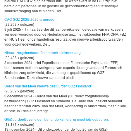
nieuwe CAO GGZ ging het weer mis. De werkgevers in de GGZ zijn niet
bereid om personeel in de geestelijke gezondheidszorg een fatsoenlijke
salarisverhoging aan te bieden. Het...
CAO GGZ 2025-2026 is gereed!
(22,203 x gelezen)
9 juli 2025 - In maart eerder dit jaar bereikte een delegatie van werkgevers,
vertegenwoordigd door de Nederlandse ggz, met vakbonden FNV, CNV, FBZ
en NU’91 een onderhandelingsresultaat over nieuwe arbeidsvoorwaarden
voor ggz-medewerkers. De...
Nieuw: zorgstandaard Forensisch klinische zorg
(20,428 x gelezen)
3 december 2024 - Het Expertisecentrum Forensische Psychiatrie (EFP)
heeft samen met een werkgroep van experts de zorgstandaard Forensisch
klinische zorg ontwikkeld, die vandaag is gepubliceerd op GGZ
Standaarden. Deze nieuwe standaard biedt...
Gerda van der Meer nieuwe bestuurder GGZ Friesland
(20,202 x gelezen)
3 december 2024 - Gerda van der Meer (56) wordt zorginhoudelijk
bestuurder bij GGZ Friesland en Synaeda. De Raad van Toezicht benoemt
haar per februari 2025. Van der Meer, woonachtig in Amsterdam, maar ‘hikke
en tein’ in Friesland, brengt...
GGZ oordeelt over eigen behandelkamers: er moet iets gebeuren.
(18,171 x gelezen)
19 november 2024 - Uit onderzoek onder de Top 20 van de GGZ-