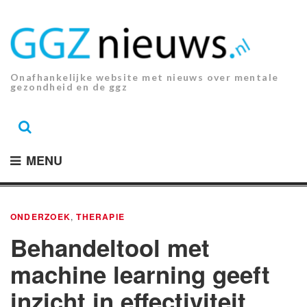
Ga
naar
de
inhoud.
Onafhankelijke website met nieuws over mentale
gezondheid en de ggz
MENU
ONDERZOEK
,
THERAPIE
Behandeltool met
machine learning geeft
inzicht in effectiviteit