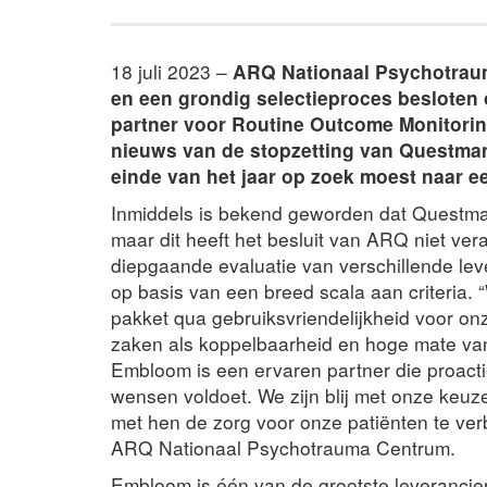
18 juli 2023 –
ARQ Nationaal Psychotraum
en een grondig selectieproces besloten
partner voor Routine Outcome Monitoring
nieuws van de stopzetting van Questma
einde van het jaar op zoek moest naar e
Inmiddels is bekend geworden dat Questman
maar dit heeft het besluit van ARQ niet ve
diepgaande evaluatie van verschillende le
op basis van een breed scala aan criteria
pakket qua gebruiksvriendelijkheid voor on
zaken als koppelbaarheid en hoge mate van 
Embloom is een ervaren partner die proacti
wensen voldoet. We zijn blij met onze keu
met hen de zorg voor onze patiënten te ver
ARQ Nationaal Psychotrauma Centrum.
Embloom is één van de grootste leverancie