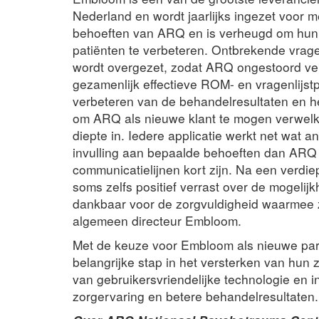
Nederland en wordt jaarlijks ingezet voor 
behoeften van ARQ en is verheugd om hun e
patiënten te verbeteren. Ontbrekende vrag
wordt overgezet, zodat ARQ ongestoord v
gezamenlijk effectieve ROM- en vragenlijst
verbeteren van de behandelresultaten en het 
om ARQ als nieuwe klant te mogen verwelko
diepte in. Iedere applicatie werkt net wa
invulling aan bepaalde behoeften dan ARQ 
communicatielijnen kort zijn. Na een verd
soms zelfs positief verrast over de mogeli
dankbaar voor de zorgvuldigheid waarmee z
algemeen directeur Embloom.
Met de keuze voor Embloom als nieuwe pa
belangrijke stap in het versterken van hu
van gebruikersvriendelijke technologie en in
zorgervaring en betere behandelresultaten.