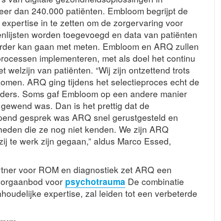
meer dan 240.000 patiënten. Embloom begrijpt de
xpertise in te zetten om de zorgervaring voor
enlijsten worden toegevoegd en data van patiënten
erder kan gaan met meten. Embloom en ARQ zullen
processen implementeren, met als doel het continu
welzijn van patiënten. “Wij zijn ontzettend trots
men. ARQ ging tijdens het selectieproces echt de
t anders. Soms gaf Embloom op een andere manier
gewend was. Dan is het prettig dat de
iepend gesprek was ARQ snel gerustgesteld en
jkheden die ze nog niet kenden. We zijn ARQ
ij te werk zijn gegaan,” aldus Marco Essed,
rtner voor ROM en diagnostiek zet ARQ een
n zorgaanbod voor
psychotrauma
De combinatie
houdelijke expertise, zal leiden tot een verbeterde