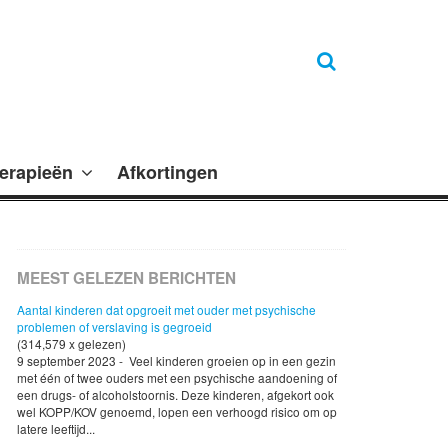
erapieën
Afkortingen
MEEST GELEZEN BERICHTEN
Aantal kinderen dat opgroeit met ouder met psychische
problemen of verslaving is gegroeid
(314,579 x gelezen)
9 september 2023 - Veel kinderen groeien op in een gezin
met één of twee ouders met een psychische aandoening of
een drugs- of alcoholstoornis. Deze kinderen, afgekort ook
wel KOPP/KOV genoemd, lopen een verhoogd risico om op
latere leeftijd...