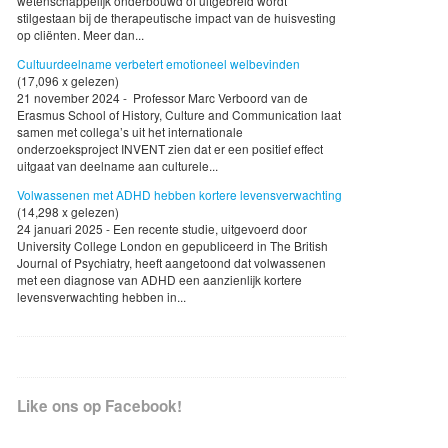
wetenschappelijk onderbouwd of uitgebreid wordt
stilgestaan bij de therapeutische impact van de huisvesting
op cliënten. Meer dan...
Cultuurdeelname verbetert emotioneel welbevinden
(17,096 x gelezen)
21 november 2024 - Professor Marc Verboord van de
Erasmus School of History, Culture and Communication laat
samen met collega’s uit het internationale
onderzoeksproject INVENT zien dat er een positief effect
uitgaat van deelname aan culturele...
Volwassenen met ADHD hebben kortere levensverwachting
(14,298 x gelezen)
24 januari 2025 - Een recente studie, uitgevoerd door
University College London en gepubliceerd in The British
Journal of Psychiatry, heeft aangetoond dat volwassenen
met een diagnose van ADHD een aanzienlijk kortere
levensverwachting hebben in...
Like ons op Facebook!