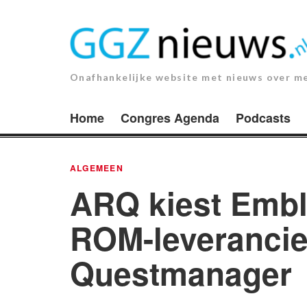
Ga
naar
de
inhoud.
Onafhankelijke website met nieuws over m
Home
Congres Agenda
Podcasts
ALGEMEEN
ARQ kiest Embl
ROM-leverancie
Questmanager