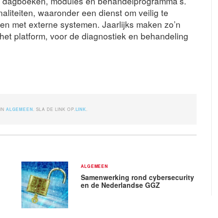
en, dagboeken, modules en behandelprogramma’s.
naliteiten, waaronder een dienst om veilig te
gen met externe systemen. Jaarlijks maken zo’n
 het platform, voor de diagnostiek en behandeling
 IN
ALGEMEEN
. SLA DE LINK OP.
LINK
.
ALGEMEEN
Samenwerking rond cybersecurity
en de Nederlandse GGZ