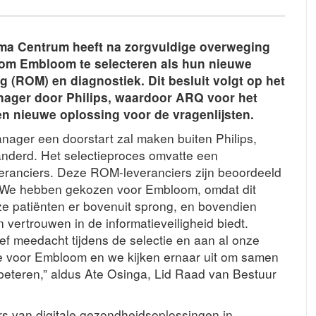
a Centrum heeft na zorgvuldige overweging
 om Embloom te selecteren als hun nieuwe
 (ROM) en diagnostiek. Dit besluit volgt op het
nager door Philips, waardoor ARQ voor het
en nieuwe oplossing voor de vragenlijsten.
ager een doorstart zal maken buiten Philips,
randerd. Het selectieproces omvatte een
veranciers. Deze ROM-leveranciers zijn beoordeeld
. “We hebben gekozen voor Embloom, omdat dit
ze patiënten er bovenuit sprong, en bovendien
vertrouwen in de informatieveiligheid biedt.
ef meedacht tijdens de selectie en aan al onze
ze voor Embloom en we kijken ernaar uit om samen
beteren,” aldus Ate Osinga, Lid Raad van Bestuur
rs van digitale gezondheidsoplossingen in