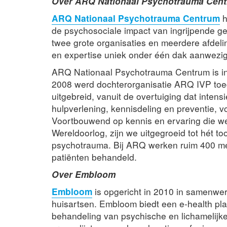
Over ARQ Nationaal Psychotrauma Cen
ARQ Nationaal Psychotrauma Centrum
h
de psychosociale impact van ingrijpende ge
twee grote organisaties en meerdere afdeli
en expertise uniek onder één dak aanwezig
ARQ Nationaal Psychotrauma Centrum is in 
2008 werd dochterorganisatie ARQ IVP toeg
uitgebreid, vanuit de overtuiging dat inten
hulpverlening, kennisdeling en preventie, vo
Voortbouwend op kennis en ervaring die 
Wereldoorlog, zijn we uitgegroeid tot hét t
psychotrauma. Bij ARQ werken ruim 400 me
patiënten behandeld.
Over Embloom
Embloom
is opgericht in 2010 in samenwer
huisartsen. Embloom biedt een e-health pla
behandeling van psychische en lichamelijk