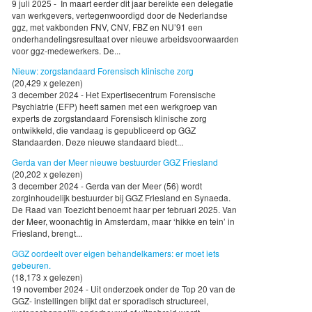
9 juli 2025 - In maart eerder dit jaar bereikte een delegatie
van werkgevers, vertegenwoordigd door de Nederlandse
ggz, met vakbonden FNV, CNV, FBZ en NU’91 een
onderhandelingsresultaat over nieuwe arbeidsvoorwaarden
voor ggz-medewerkers. De...
Nieuw: zorgstandaard Forensisch klinische zorg
(20,429 x gelezen)
3 december 2024 - Het Expertisecentrum Forensische
Psychiatrie (EFP) heeft samen met een werkgroep van
experts de zorgstandaard Forensisch klinische zorg
ontwikkeld, die vandaag is gepubliceerd op GGZ
Standaarden. Deze nieuwe standaard biedt...
Gerda van der Meer nieuwe bestuurder GGZ Friesland
(20,202 x gelezen)
3 december 2024 - Gerda van der Meer (56) wordt
zorginhoudelijk bestuurder bij GGZ Friesland en Synaeda.
De Raad van Toezicht benoemt haar per februari 2025. Van
der Meer, woonachtig in Amsterdam, maar ‘hikke en tein’ in
Friesland, brengt...
GGZ oordeelt over eigen behandelkamers: er moet iets
gebeuren.
(18,173 x gelezen)
19 november 2024 - Uit onderzoek onder de Top 20 van de
GGZ- instellingen blijkt dat er sporadisch structureel,