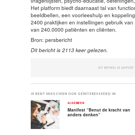
vragenlijsten, psycho-educatie, oefening
Het platform biedt daarnaast tal van functio
beeldbellen, een voorleeshulp en koppelin
2400 praktijken en instellingen gebruik van
van 240.0000 patiënten en cliënten.
Bron: persbericht
Dit bericht is 2113 keer gelezen.
DIT ARTIKEL IS GEPOST
JE BENT MISSCHIEN OOK GEÏNTERESSEERD IN
ALGEMEEN
Manifest “Benut de kracht van
anders denken”