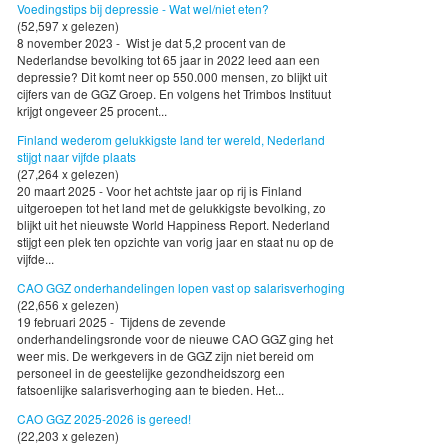
Voedingstips bij depressie - Wat wel/niet eten?
(52,597 x gelezen)
8 november 2023 - Wist je dat 5,2 procent van de
Nederlandse bevolking tot 65 jaar in 2022 leed aan een
depressie? Dit komt neer op 550.000 mensen, zo blijkt uit
cijfers van de GGZ Groep. En volgens het Trimbos Instituut
krijgt ongeveer 25 procent...
Finland wederom gelukkigste land ter wereld, Nederland
stijgt naar vijfde plaats
(27,264 x gelezen)
20 maart 2025 - Voor het achtste jaar op rij is Finland
uitgeroepen tot het land met de gelukkigste bevolking, zo
blijkt uit het nieuwste World Happiness Report. Nederland
stijgt een plek ten opzichte van vorig jaar en staat nu op de
vijfde...
CAO GGZ onderhandelingen lopen vast op salarisverhoging
(22,656 x gelezen)
19 februari 2025 - Tijdens de zevende
onderhandelingsronde voor de nieuwe CAO GGZ ging het
weer mis. De werkgevers in de GGZ zijn niet bereid om
personeel in de geestelijke gezondheidszorg een
fatsoenlijke salarisverhoging aan te bieden. Het...
CAO GGZ 2025-2026 is gereed!
(22,203 x gelezen)