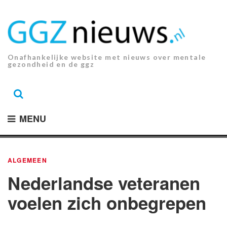
Ga
naar
de
inhoud.
Onafhankelijke website met nieuws over mentale
gezondheid en de ggz
MENU
ALGEMEEN
Nederlandse veteranen
voelen zich onbegrepen