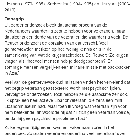
Libanon (1979-1985), Srebrenica (1994-1995) en Uruzgan (2006-
2010).
Onbegrip
Uit eerder onderzoek bleek dat tachtig procent van de
Nederlanders waardering zegt te hebben voor veteranen, maar
dat slechts een derde van de veteranen die waardering voelt. De
Reuver onderzocht de oorzaken van dat verschil. Veel
geïnterviewden merkten op hoe weinig kennis er is in de
samenleving van wat de krijgsmacht doet. De Reuver: ‘Ze krijgen
vragen als: ‘hoeveel mensen heb je doodgeschoten?’ En
sommige mensen vergelijken een militaire missie met backpacken
in Azië.’
Veel van de geïnterviewde oud-militairen vinden het vervelend dat
het begrip veteraan geassocieerd wordt met psychisch lijden,
vervolgt de onderzoeker. Toch hebben ze die associatie zelf ook.
‘Ik sprak een heel actieve Libanonveteraan, die zelfs een mini-
Libanonmuseum had. Maar toen ik vroeg wat veteraan-zijn voor
hem betekende, antwoordde hij dat hij zich geen veteraan voelde,
omdat hij geen psychische problemen had.’
Zulke tegenstrijdigheden kwamen vaker naar voren in het
onderzoek. Zo praten veteranen onderling veel met elkaar over