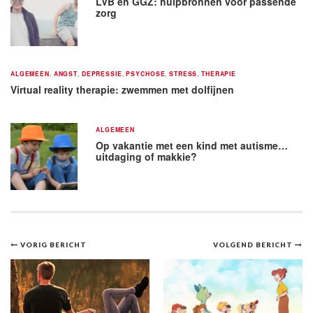
LVB en GGZ: hulpbronnen voor passende
zorg
ALGEMEEN
,
ANGST
,
DEPRESSIE
,
PSYCHOSE
,
STRESS
,
THERAPIE
Virtual reality therapie: zwemmen met dolfijnen
ALGEMEEN
Op vakantie met een kind met autisme…
uitdaging of makkie?
Bericht
VORIG BERICHT
VOLGEND BERICHT
navigatie