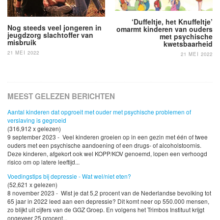
‘Duffeltje, het Knuffeltje’
Nog steeds veel jongeren in
omarmt kinderen van ouders
jeugdzorg slachtoffer van
met psychische
misbruik
kwetsbaarheid
21 MEI 2022
21 MEI 2022
MEEST GELEZEN BERICHTEN
Aantal kinderen dat opgroeit met ouder met psychische problemen of
verslaving is gegroeid
(316,912 x gelezen)
9 september 2023 - Veel kinderen groeien op in een gezin met één of twee
ouders met een psychische aandoening of een drugs- of alcoholstoornis.
Deze kinderen, afgekort ook wel KOPP/KOV genoemd, lopen een verhoogd
risico om op latere leeftijd...
Voedingstips bij depressie - Wat wel/niet eten?
(52,621 x gelezen)
8 november 2023 - Wist je dat 5,2 procent van de Nederlandse bevolking tot
65 jaar in 2022 leed aan een depressie? Dit komt neer op 550.000 mensen,
zo blijkt uit cijfers van de GGZ Groep. En volgens het Trimbos Instituut krijgt
ongeveer 25 procent...