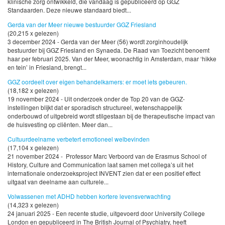
klinische zorg ontwikkeld, die vandaag is gepubliceerd op GGZ
Standaarden. Deze nieuwe standaard biedt...
Gerda van der Meer nieuwe bestuurder GGZ Friesland
(20,215 x gelezen)
3 december 2024 - Gerda van der Meer (56) wordt zorginhoudelijk
bestuurder bij GGZ Friesland en Synaeda. De Raad van Toezicht benoemt
haar per februari 2025. Van der Meer, woonachtig in Amsterdam, maar ‘hikke
en tein’ in Friesland, brengt...
GGZ oordeelt over eigen behandelkamers: er moet iets gebeuren.
(18,182 x gelezen)
19 november 2024 - Uit onderzoek onder de Top 20 van de GGZ-
instellingen blijkt dat er sporadisch structureel, wetenschappelijk
onderbouwd of uitgebreid wordt stilgestaan bij de therapeutische impact van
de huisvesting op cliënten. Meer dan...
Cultuurdeelname verbetert emotioneel welbevinden
(17,104 x gelezen)
21 november 2024 - Professor Marc Verboord van de Erasmus School of
History, Culture and Communication laat samen met collega’s uit het
internationale onderzoeksproject INVENT zien dat er een positief effect
uitgaat van deelname aan culturele...
Volwassenen met ADHD hebben kortere levensverwachting
(14,323 x gelezen)
24 januari 2025 - Een recente studie, uitgevoerd door University College
London en gepubliceerd in The British Journal of Psychiatry, heeft