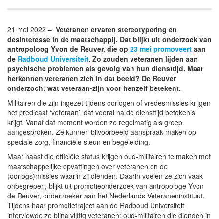
21 mei 2022 –
Veteranen ervaren stereotypering en
desinteresse in de maatschappij. Dat blijkt uit onderzoek van
antropoloog Yvon de Reuver, die op
23 mei promoveert
aan
de
Radboud Universiteit
. Zo zouden veteranen lijden aan
psychische problemen als gevolg van hun diensttijd. Maar
herkennen veteranen zich in dat beeld? De Reuver
onderzocht wat veteraan-zijn voor henzelf betekent.
Militairen die zijn ingezet tijdens oorlogen of vredesmissies krijgen
het predicaat ‘veteraan’, dat vooral na de diensttijd betekenis
krijgt. Vanaf dat moment worden ze regelmatig als groep
aangesproken. Ze kunnen bijvoorbeeld aanspraak maken op
speciale zorg, financiële steun en begeleiding.
Maar naast die officiële status krijgen oud-militairen te maken met
maatschappelijke opvattingen over veteranen en de
(oorlogs)missies waarin zij dienden. Daarin voelen ze zich vaak
onbegrepen, blijkt uit promotieonderzoek van antropologe Yvon
de Reuver, onderzoeker aan het Nederlands Veteraneninstituut.
Tijdens haar promotietraject aan de Radboud Universiteit
interviewde ze bijna vijftig veteranen: oud-militairen die dienden in