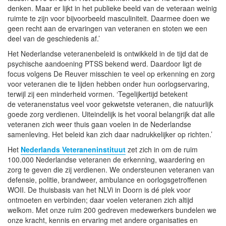
denken. Maar er lijkt in het publieke beeld van de veteraan weinig
ruimte te zijn voor bijvoorbeeld masculiniteit. Daarmee doen we
geen recht aan de ervaringen van veteranen en stoten we een
deel van de geschiedenis af.’
Het Nederlandse veteranenbeleid is ontwikkeld in de tijd dat de
psychische aandoening PTSS bekend werd. Daardoor ligt de
focus volgens De Reuver misschien te veel op erkenning en zorg
voor veteranen die te lijden hebben onder hun oorlogservaring,
terwijl zij een minderheid vormen. ‘Tegelijkertijd betekent
de veteranenstatus veel voor gekwetste veteranen, die natuurlijk
goede zorg verdienen. Uiteindelijk is het vooral belangrijk dat alle
veteranen zich weer thuis gaan voelen in de Nederlandse
samenleving. Het beleid kan zich daar nadrukkelijker op richten.’
Het
Nederlands Veteraneninstituut
zet zich in om de ruim
100.000 Nederlandse veteranen de erkenning, waardering en
zorg te geven die zij verdienen. We ondersteunen veteranen van
defensie, politie, brandweer, ambulance en oorlogsgetroffenen
WOII. De thuisbasis van het NLVi in Doorn is dé plek voor
ontmoeten en verbinden; daar voelen veteranen zich altijd
welkom. Met onze ruim 200 gedreven medewerkers bundelen we
onze kracht, kennis en ervaring met andere organisaties en