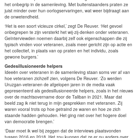
het onbegrip in de samenleving. Met buitenstaanders praten ze
juist minder over hun oorlogservaringen, wat weer bijdraagt aan
de onwetendheid.
‘Het is een soort vicieuze cirkel,’ zegt De Reuver. ‘Het gevoel
onbegrepen te zijn versterkt het wij-zij-denken onder veteranen.
Geïnterviewden noemen daarbij zelf ook eigenschappen die zij
typisch vinden voor veteranen, zoals meer gericht zijn op actie en
het collectief, in plaats van op praten en het individu, zoals
gewone burgers.’
Gedesillusioneerde helpers
Ideeën over veteranen in de samenleving staan soms ver af van
hoe veteranen zichzelf zien, volgens De Reuver. ‘Zo werden
Uruzgan-veteranen de afgelopen jaren in de media vaak
gepresenteerd als gedesillusioneerde helpers, zoals in het nieuws
over de machtsovername door de Taliban in 2021. Maar dat
beeld zag ik niet terug in mijn gesprekken met veteranen. Zij
waren vooral trots op hoe getraind ze waren en hoe ze zich
staande hadden gehouden. Het ging niet over het hogere doel
van democratie brengen.’
‘Daar moet ik wel bij zeggen dat de interviews plaatsvonden
tussen 2016 en 2018. Het zou kunnen dat ze er nu anders over