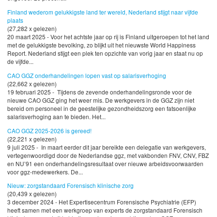
Finland wederom gelukkigste land ter wereld, Nederland stijgt naar vijfde
plaats
(27,282 x gelezen)
20 maart 2025 - Voor het achtste jaar op rij is Finland uitgeroepen tot het land
met de gelukkigste bevolking, zo blijkt uit het nieuwste World Happiness
Report. Nederland stijgt een plek ten opzichte van vorig jaar en staat nu op
de vijfde...
CAO GGZ onderhandelingen lopen vast op salarisverhoging
(22,662 x gelezen)
19 februari 2025 - Tijdens de zevende onderhandelingsronde voor de
nieuwe CAO GGZ ging het weer mis. De werkgevers in de GGZ zijn niet
bereid om personeel in de geestelijke gezondheidszorg een fatsoenlijke
salarisverhoging aan te bieden. Het...
CAO GGZ 2025-2026 is gereed!
(22,221 x gelezen)
9 juli 2025 - In maart eerder dit jaar bereikte een delegatie van werkgevers,
vertegenwoordigd door de Nederlandse ggz, met vakbonden FNV, CNV, FBZ
en NU’91 een onderhandelingsresultaat over nieuwe arbeidsvoorwaarden
voor ggz-medewerkers. De...
Nieuw: zorgstandaard Forensisch klinische zorg
(20,439 x gelezen)
3 december 2024 - Het Expertisecentrum Forensische Psychiatrie (EFP)
heeft samen met een werkgroep van experts de zorgstandaard Forensisch