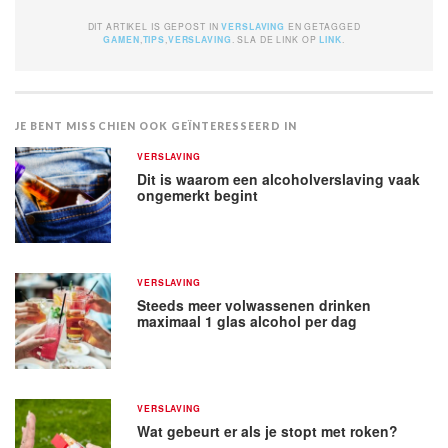
DIT ARTIKEL IS GEPOST IN
VERSLAVING
EN GETAGGED
GAMEN
,
TIPS
,
VERSLAVING
. SLA DE LINK OP
LINK
.
JE BENT MISSCHIEN OOK GEÏNTERESSEERD IN
VERSLAVING
Dit is waarom een alcoholverslaving vaak
ongemerkt begint
VERSLAVING
Steeds meer volwassenen drinken
maximaal 1 glas alcohol per dag
VERSLAVING
Wat gebeurt er als je stopt met roken?