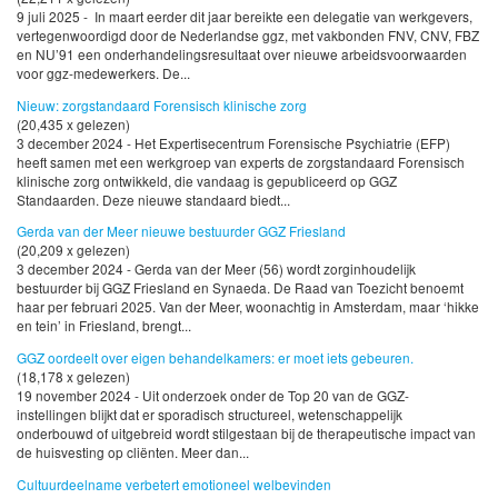
9 juli 2025 - In maart eerder dit jaar bereikte een delegatie van werkgevers,
vertegenwoordigd door de Nederlandse ggz, met vakbonden FNV, CNV, FBZ
en NU’91 een onderhandelingsresultaat over nieuwe arbeidsvoorwaarden
voor ggz-medewerkers. De...
Nieuw: zorgstandaard Forensisch klinische zorg
(20,435 x gelezen)
3 december 2024 - Het Expertisecentrum Forensische Psychiatrie (EFP)
heeft samen met een werkgroep van experts de zorgstandaard Forensisch
klinische zorg ontwikkeld, die vandaag is gepubliceerd op GGZ
Standaarden. Deze nieuwe standaard biedt...
Gerda van der Meer nieuwe bestuurder GGZ Friesland
(20,209 x gelezen)
3 december 2024 - Gerda van der Meer (56) wordt zorginhoudelijk
bestuurder bij GGZ Friesland en Synaeda. De Raad van Toezicht benoemt
haar per februari 2025. Van der Meer, woonachtig in Amsterdam, maar ‘hikke
en tein’ in Friesland, brengt...
GGZ oordeelt over eigen behandelkamers: er moet iets gebeuren.
(18,178 x gelezen)
19 november 2024 - Uit onderzoek onder de Top 20 van de GGZ-
instellingen blijkt dat er sporadisch structureel, wetenschappelijk
onderbouwd of uitgebreid wordt stilgestaan bij de therapeutische impact van
de huisvesting op cliënten. Meer dan...
Cultuurdeelname verbetert emotioneel welbevinden