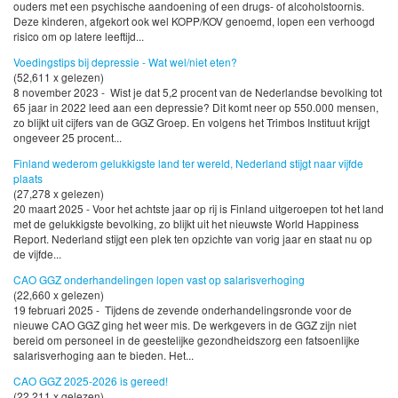
ouders met een psychische aandoening of een drugs- of alcoholstoornis.
Deze kinderen, afgekort ook wel KOPP/KOV genoemd, lopen een verhoogd
risico om op latere leeftijd...
Voedingstips bij depressie - Wat wel/niet eten?
(52,611 x gelezen)
8 november 2023 - Wist je dat 5,2 procent van de Nederlandse bevolking tot
65 jaar in 2022 leed aan een depressie? Dit komt neer op 550.000 mensen,
zo blijkt uit cijfers van de GGZ Groep. En volgens het Trimbos Instituut krijgt
ongeveer 25 procent...
Finland wederom gelukkigste land ter wereld, Nederland stijgt naar vijfde
plaats
(27,278 x gelezen)
20 maart 2025 - Voor het achtste jaar op rij is Finland uitgeroepen tot het land
met de gelukkigste bevolking, zo blijkt uit het nieuwste World Happiness
Report. Nederland stijgt een plek ten opzichte van vorig jaar en staat nu op
de vijfde...
CAO GGZ onderhandelingen lopen vast op salarisverhoging
(22,660 x gelezen)
19 februari 2025 - Tijdens de zevende onderhandelingsronde voor de
nieuwe CAO GGZ ging het weer mis. De werkgevers in de GGZ zijn niet
bereid om personeel in de geestelijke gezondheidszorg een fatsoenlijke
salarisverhoging aan te bieden. Het...
CAO GGZ 2025-2026 is gereed!
(22,211 x gelezen)