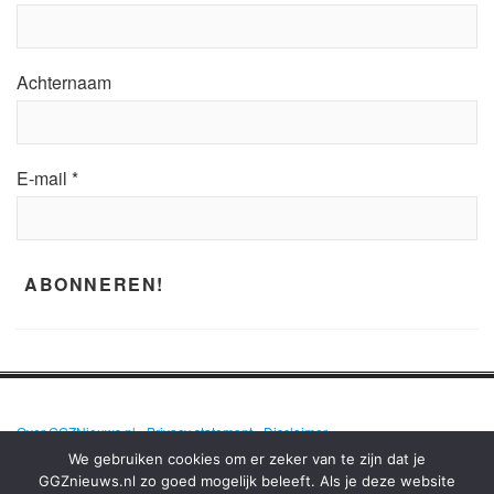
Achternaam
E-mail
*
Over GGZNieuws.nl
•
Privacy statement
•
Disclaimer
We gebruiken cookies om er zeker van te zijn dat je
GGZnieuws.nl zo goed mogelijk beleeft. Als je deze website