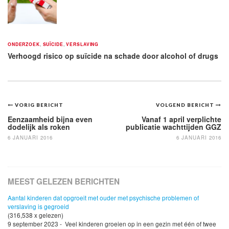
ONDERZOEK
,
SUÏCIDE
,
VERSLAVING
Verhoogd risico op suïcide na schade door alcohol of drugs
Bericht
VORIG BERICHT
VOLGEND BERICHT
navigatie
Eenzaamheid bijna even
Vanaf 1 april verplichte
dodelijk als roken
publicatie wachttijden GGZ
6 JANUARI 2016
6 JANUARI 2016
MEEST GELEZEN BERICHTEN
Aantal kinderen dat opgroeit met ouder met psychische problemen of
verslaving is gegroeid
(316,538 x gelezen)
9 september 2023 - Veel kinderen groeien op in een gezin met één of twee