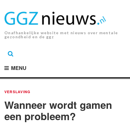
Ga
naar
de
inhoud.
Onafhankelijke website met nieuws over mentale
gezondheid en de ggz
MENU
VERSLAVING
Wanneer wordt gamen
een probleem?