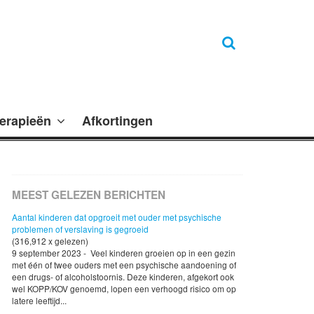
erapieën
Afkortingen
MEEST GELEZEN BERICHTEN
Aantal kinderen dat opgroeit met ouder met psychische
problemen of verslaving is gegroeid
(316,912 x gelezen)
9 september 2023 - Veel kinderen groeien op in een gezin
met één of twee ouders met een psychische aandoening of
een drugs- of alcoholstoornis. Deze kinderen, afgekort ook
wel KOPP/KOV genoemd, lopen een verhoogd risico om op
latere leeftijd...