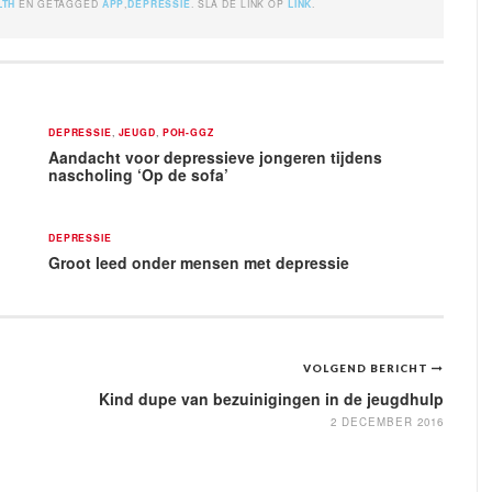
LTH
EN GETAGGED
APP
,
DEPRESSIE
. SLA DE LINK OP
LINK
.
DEPRESSIE
,
JEUGD
,
POH-GGZ
Aandacht voor depressieve jongeren tijdens
nascholing ‘Op de sofa’
DEPRESSIE
Groot leed onder mensen met depressie
VOLGEND BERICHT
g
Kind dupe van bezuinigingen in de jeugdhulp
2 DECEMBER 2016