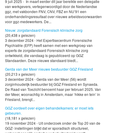
9 juli 2025 - In maart eerder dit jaar bereikte een delegatie
van werkgevers, vertegenwoordigd door de Nederlandse
ggz, met vakbonden FNV, CNV, FBZ en NU’91 een
onderhandelingsresultaat over nieuwe arbeidsvoorwaarden
voor ggz-medewerkers. De...
Nieuw: zorgstandaard Forensisch klinische zorg
(20,438 x gelezen)
3 december 2024 - Het Expertisecentrum Forensische
Psychiatrie (EFP) heeft samen met een werkgroep van
experts de zorgstandaard Forensisch klinische zorg
ontwikkeld, die vandaag is gepubliceerd op GGZ
Standaarden. Deze nieuwe standaard biedt...
Gerda van der Meer nieuwe bestuurder GGZ Friesland
(20,213 x gelezen)
3 december 2024 - Gerda van der Meer (56) wordt
zorginhoudelijk bestuurder bij GGZ Friesland en Synaeda.
De Raad van Toezicht benoemt haar per februari 2025. Van
der Meer, woonachtig in Amsterdam, maar ‘hikke en tein’ in
Friesland, brengt...
GGZ oordeelt over eigen behandelkamers: er moet iets
gebeuren.
(18,181 x gelezen)
19 november 2024 - Uit onderzoek onder de Top 20 van de
GGZ- instellingen blijkt dat er sporadisch structureel,