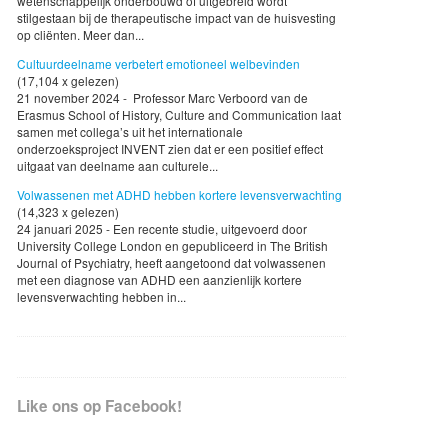
wetenschappelijk onderbouwd of uitgebreid wordt
stilgestaan bij de therapeutische impact van de huisvesting
op cliënten. Meer dan...
Cultuurdeelname verbetert emotioneel welbevinden
(17,104 x gelezen)
21 november 2024 - Professor Marc Verboord van de
Erasmus School of History, Culture and Communication laat
samen met collega’s uit het internationale
onderzoeksproject INVENT zien dat er een positief effect
uitgaat van deelname aan culturele...
Volwassenen met ADHD hebben kortere levensverwachting
(14,323 x gelezen)
24 januari 2025 - Een recente studie, uitgevoerd door
University College London en gepubliceerd in The British
Journal of Psychiatry, heeft aangetoond dat volwassenen
met een diagnose van ADHD een aanzienlijk kortere
levensverwachting hebben in...
Like ons op Facebook!