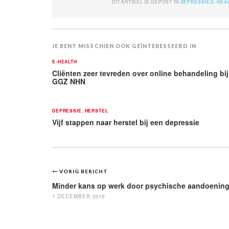
DIT ARTIKEL IS GEPOST IN
DEPRESSIE
,
E-HEA
JE BENT MISSCHIEN OOK GEÏNTERESSEERD IN
E-HEALTH
Cliënten zeer tevreden over online behandeling bij
GGZ NHN
DEPRESSIE
,
HERSTEL
Vijf stappen naar herstel bij een depressie
Bericht
VORIG BERICHT
navigatie
Minder kans op werk door psychische aandoenin
1 DECEMBER 2016