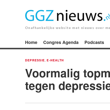
Ga
naar
de
inhoud.
Onafhankelijke website met nieuws over m
Home
Congres Agenda
Podcasts
DEPRESSIE
,
E-HEALTH
Voormalig topm
tegen depressi