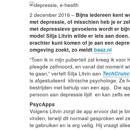
2 december 2016 –
Bijna iedereen kent w
met depressie, of misschien heb je er ze
met depressieve gevoelens wordt er bijn
model Silja Litvin wilde er iets aan doe
erachter kunt komen of je aan een depres
omgeving zoekt, zo meldt
baaz.nl
“Toen ik in mijn puberteit zat kreeg ik voor
pleegde zelfmoord, en vanaf dat moment wi
te gaan,” vertelt Silja Litvin aan
TechCrunc
is afgestudeerd klinische psychologe. Ze he
bestrijden met behulp van een app. Die app
persoon aan depressie lijdt en kan zelfs ee
PsycApps
Volgens Litvin zorgt de app ervoor dat je b
vinden, terwijl dit normaal gesproken wel
te gebruiken en is erg veilig. Hij vraagt 