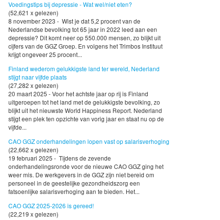
Voedingstips bij depressie - Wat wel/niet eten?
(52,621 x gelezen)
8 november 2023 - Wist je dat 5,2 procent van de
Nederlandse bevolking tot 65 jaar in 2022 leed aan een
depressie? Dit komt neer op 550.000 mensen, zo blijkt uit
cijfers van de GGZ Groep. En volgens het Trimbos Instituut
krijgt ongeveer 25 procent...
Finland wederom gelukkigste land ter wereld, Nederland
stijgt naar vijfde plaats
(27,282 x gelezen)
20 maart 2025 - Voor het achtste jaar op rij is Finland
uitgeroepen tot het land met de gelukkigste bevolking, zo
blijkt uit het nieuwste World Happiness Report. Nederland
stijgt een plek ten opzichte van vorig jaar en staat nu op de
vijfde...
CAO GGZ onderhandelingen lopen vast op salarisverhoging
(22,662 x gelezen)
19 februari 2025 - Tijdens de zevende
onderhandelingsronde voor de nieuwe CAO GGZ ging het
weer mis. De werkgevers in de GGZ zijn niet bereid om
personeel in de geestelijke gezondheidszorg een
fatsoenlijke salarisverhoging aan te bieden. Het...
CAO GGZ 2025-2026 is gereed!
(22,219 x gelezen)