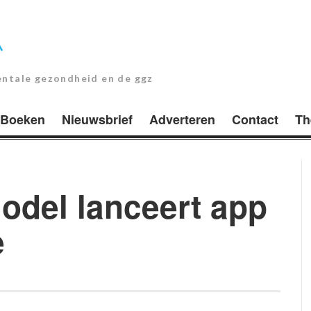
entale gezondheid en de ggz
Boeken
Nieuwsbrief
Adverteren
Contact
Th
odel lanceert app
e