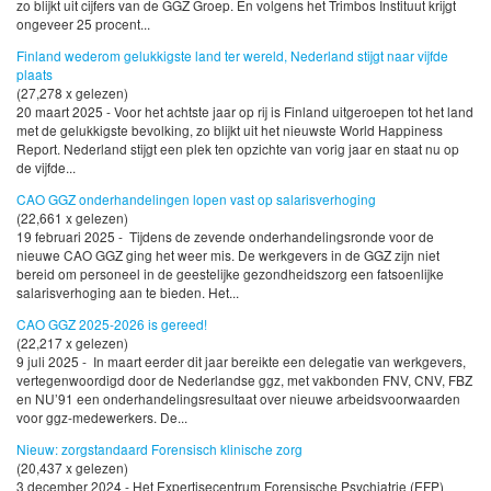
zo blijkt uit cijfers van de GGZ Groep. En volgens het Trimbos Instituut krijgt
ongeveer 25 procent...
Finland wederom gelukkigste land ter wereld, Nederland stijgt naar vijfde
plaats
(27,278 x gelezen)
20 maart 2025 - Voor het achtste jaar op rij is Finland uitgeroepen tot het land
met de gelukkigste bevolking, zo blijkt uit het nieuwste World Happiness
Report. Nederland stijgt een plek ten opzichte van vorig jaar en staat nu op
de vijfde...
CAO GGZ onderhandelingen lopen vast op salarisverhoging
(22,661 x gelezen)
19 februari 2025 - Tijdens de zevende onderhandelingsronde voor de
nieuwe CAO GGZ ging het weer mis. De werkgevers in de GGZ zijn niet
bereid om personeel in de geestelijke gezondheidszorg een fatsoenlijke
salarisverhoging aan te bieden. Het...
CAO GGZ 2025-2026 is gereed!
(22,217 x gelezen)
9 juli 2025 - In maart eerder dit jaar bereikte een delegatie van werkgevers,
vertegenwoordigd door de Nederlandse ggz, met vakbonden FNV, CNV, FBZ
en NU’91 een onderhandelingsresultaat over nieuwe arbeidsvoorwaarden
voor ggz-medewerkers. De...
Nieuw: zorgstandaard Forensisch klinische zorg
(20,437 x gelezen)
3 december 2024 - Het Expertisecentrum Forensische Psychiatrie (EFP)