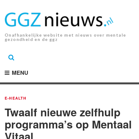
Ga
naar
de
inhoud.
Onafhankelijke website met nieuws over mentale
gezondheid en de ggz
MENU
E-HEALTH
Twaalf nieuwe zelfhulp
programma’s op Mentaal
Vitaal