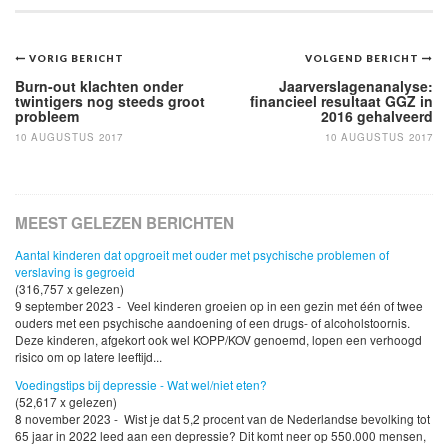
Bericht
VORIG BERICHT
VOLGEND BERICHT
navigatie
Burn-out klachten onder
Jaarverslagenanalyse:
twintigers nog steeds groot
financieel resultaat GGZ in
probleem
2016 gehalveerd
10 AUGUSTUS 2017
10 AUGUSTUS 2017
MEEST GELEZEN BERICHTEN
Aantal kinderen dat opgroeit met ouder met psychische problemen of
verslaving is gegroeid
(316,757 x gelezen)
9 september 2023 - Veel kinderen groeien op in een gezin met één of twee
ouders met een psychische aandoening of een drugs- of alcoholstoornis.
Deze kinderen, afgekort ook wel KOPP/KOV genoemd, lopen een verhoogd
risico om op latere leeftijd...
Voedingstips bij depressie - Wat wel/niet eten?
(52,617 x gelezen)
8 november 2023 - Wist je dat 5,2 procent van de Nederlandse bevolking tot
65 jaar in 2022 leed aan een depressie? Dit komt neer op 550.000 mensen,