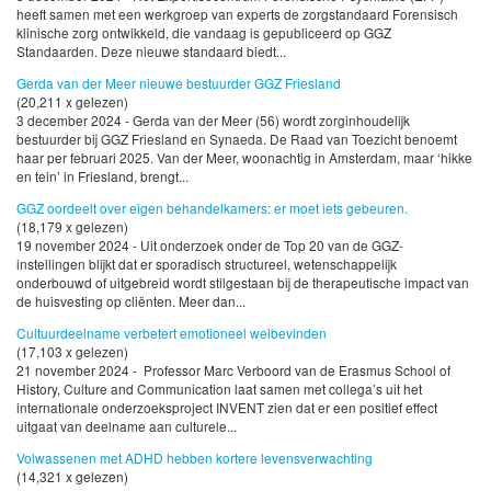
heeft samen met een werkgroep van experts de zorgstandaard Forensisch
klinische zorg ontwikkeld, die vandaag is gepubliceerd op GGZ
Standaarden. Deze nieuwe standaard biedt...
Gerda van der Meer nieuwe bestuurder GGZ Friesland
(20,211 x gelezen)
3 december 2024 - Gerda van der Meer (56) wordt zorginhoudelijk
bestuurder bij GGZ Friesland en Synaeda. De Raad van Toezicht benoemt
haar per februari 2025. Van der Meer, woonachtig in Amsterdam, maar ‘hikke
en tein’ in Friesland, brengt...
GGZ oordeelt over eigen behandelkamers: er moet iets gebeuren.
(18,179 x gelezen)
19 november 2024 - Uit onderzoek onder de Top 20 van de GGZ-
instellingen blijkt dat er sporadisch structureel, wetenschappelijk
onderbouwd of uitgebreid wordt stilgestaan bij de therapeutische impact van
de huisvesting op cliënten. Meer dan...
Cultuurdeelname verbetert emotioneel welbevinden
(17,103 x gelezen)
21 november 2024 - Professor Marc Verboord van de Erasmus School of
History, Culture and Communication laat samen met collega’s uit het
internationale onderzoeksproject INVENT zien dat er een positief effect
uitgaat van deelname aan culturele...
Volwassenen met ADHD hebben kortere levensverwachting
(14,321 x gelezen)