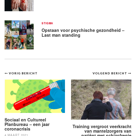
STIGMA
Opstaan voor psychische gezondheid –
Last man standing
Bericht
VORIG BERICHT
VOLGEND BERICHT
navigatie
Sociaal en Cultureel
Planbureau – een jaar
Training vergroot veerkracht
coronacrisis
van mantelzorgers van
patiënt met schizofrenie
4 MAART 2021