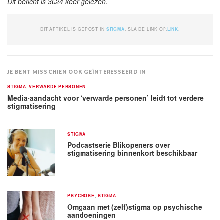
Dit bericht is 3024 keer gelezen.
DIT ARTIKEL IS GEPOST IN
STIGMA
. SLA DE LINK OP.
LINK
.
JE BENT MISSCHIEN OOK GEÏNTERESSEERD IN
STIGMA
,
VERWARDE PERSONEN
Media-aandacht voor ‘verwarde personen’ leidt tot verdere
stigmatisering
STIGMA
Podcastserie Blikopeners over
stigmatisering binnenkort beschikbaar
PSYCHOSE
,
STIGMA
Omgaan met (zelf)stigma op psychische
aandoeningen