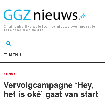
Ga
naar
de
inhoud.
Onafhankelijke website met nieuws over mentale
gezondheid en de ggz
MENU
STIGMA
Vervolgcampagne ‘Hey,
het is oké’ gaat van start