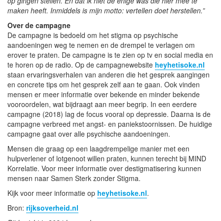
op gingen stellen. En dat ik niet de enige was die hier mee te
maken heeft. Inmiddels is mijn motto: vertellen doet herstellen.”
Over de campagne
De campagne is bedoeld om het stigma op psychische
aandoeningen weg te nemen en de drempel te verlagen om
erover te praten. De campagne is te zien op tv en social media en
te horen op de radio. Op de campagnewebsite
heyhetisoke.nl
staan ervaringsverhalen van anderen die het gesprek aangingen
en concrete tips om het gesprek zelf aan te gaan. Ook vinden
mensen er meer informatie over bekende en minder bekende
vooroordelen, wat bijdraagt aan meer begrip. In een eerdere
campagne (2018) lag de focus vooral op depressie. Daarna is de
campagne verbreed met angst- en paniekstoornissen. De huidige
campagne gaat over alle psychische aandoeningen.
Mensen die graag op een laagdrempelige manier met een
hulpverlener of lotgenoot willen praten, kunnen terecht bij MIND
Korrelatie. Voor meer informatie over destigmatisering kunnen
mensen naar Samen Sterk zonder Stigma.
Kijk voor meer informatie op
heyhetisoke.nl
.
Bron:
rijksoverheid.nl