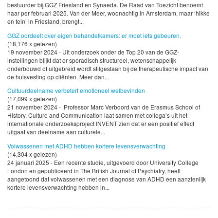
bestuurder bij GGZ Friesland en Synaeda. De Raad van Toezicht benoemt
haar per februari 2025. Van der Meer, woonachtig in Amsterdam, maar ‘hikke
en tein’ in Friesland, brengt...
GGZ oordeelt over eigen behandelkamers: er moet iets gebeuren.
(18,176 x gelezen)
19 november 2024 - Uit onderzoek onder de Top 20 van de GGZ-
instellingen blijkt dat er sporadisch structureel, wetenschappelijk
onderbouwd of uitgebreid wordt stilgestaan bij de therapeutische impact van
de huisvesting op cliënten. Meer dan...
Cultuurdeelname verbetert emotioneel welbevinden
(17,099 x gelezen)
21 november 2024 - Professor Marc Verboord van de Erasmus School of
History, Culture and Communication laat samen met collega’s uit het
internationale onderzoeksproject INVENT zien dat er een positief effect
uitgaat van deelname aan culturele...
Volwassenen met ADHD hebben kortere levensverwachting
(14,304 x gelezen)
24 januari 2025 - Een recente studie, uitgevoerd door University College
London en gepubliceerd in The British Journal of Psychiatry, heeft
aangetoond dat volwassenen met een diagnose van ADHD een aanzienlijk
kortere levensverwachting hebben in...