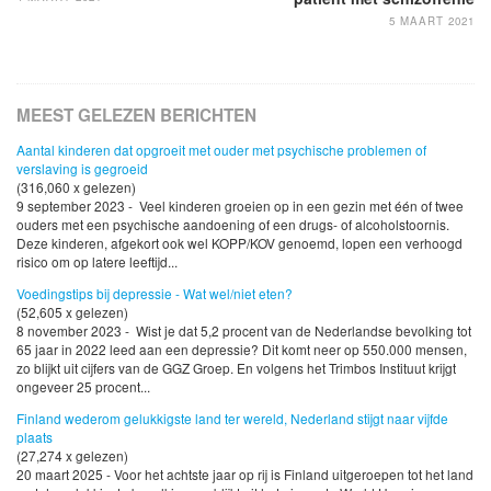
5 MAART 2021
MEEST GELEZEN BERICHTEN
Aantal kinderen dat opgroeit met ouder met psychische problemen of
verslaving is gegroeid
(316,060 x gelezen)
9 september 2023 - Veel kinderen groeien op in een gezin met één of twee
ouders met een psychische aandoening of een drugs- of alcoholstoornis.
Deze kinderen, afgekort ook wel KOPP/KOV genoemd, lopen een verhoogd
risico om op latere leeftijd...
Voedingstips bij depressie - Wat wel/niet eten?
(52,605 x gelezen)
8 november 2023 - Wist je dat 5,2 procent van de Nederlandse bevolking tot
65 jaar in 2022 leed aan een depressie? Dit komt neer op 550.000 mensen,
zo blijkt uit cijfers van de GGZ Groep. En volgens het Trimbos Instituut krijgt
ongeveer 25 procent...
Finland wederom gelukkigste land ter wereld, Nederland stijgt naar vijfde
plaats
(27,274 x gelezen)
20 maart 2025 - Voor het achtste jaar op rij is Finland uitgeroepen tot het land