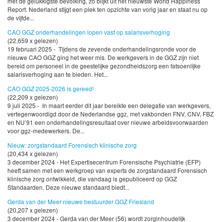
met de gelukkigste bevolking, zo blijkt uit het nieuwste World Happiness
Report. Nederland stijgt een plek ten opzichte van vorig jaar en staat nu op
de vijfde...
CAO GGZ onderhandelingen lopen vast op salarisverhoging
(22,659 x gelezen)
19 februari 2025 - Tijdens de zevende onderhandelingsronde voor de
nieuwe CAO GGZ ging het weer mis. De werkgevers in de GGZ zijn niet
bereid om personeel in de geestelijke gezondheidszorg een fatsoenlijke
salarisverhoging aan te bieden. Het...
CAO GGZ 2025-2026 is gereed!
(22,209 x gelezen)
9 juli 2025 - In maart eerder dit jaar bereikte een delegatie van werkgevers,
vertegenwoordigd door de Nederlandse ggz, met vakbonden FNV, CNV, FBZ
en NU’91 een onderhandelingsresultaat over nieuwe arbeidsvoorwaarden
voor ggz-medewerkers. De...
Nieuw: zorgstandaard Forensisch klinische zorg
(20,434 x gelezen)
3 december 2024 - Het Expertisecentrum Forensische Psychiatrie (EFP)
heeft samen met een werkgroep van experts de zorgstandaard Forensisch
klinische zorg ontwikkeld, die vandaag is gepubliceerd op GGZ
Standaarden. Deze nieuwe standaard biedt...
Gerda van der Meer nieuwe bestuurder GGZ Friesland
(20,207 x gelezen)
3 december 2024 - Gerda van der Meer (56) wordt zorginhoudelijk