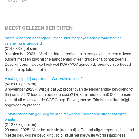
4 MAART 2021
MEEST GELEZEN BERICHTEN
Aantal kinderen dat opgroeit met ouder met psychische problemen of
verslaving is gegroeid
(316,673 x gelezen)
9 september 2023 - Veel kinderen groeien op in een gezin met één of twee
ouders met een psychische aandoening of een drugs- of alcoholstoornis.
Deze kinderen, afgekort ook wel KOPP/KOV genoemd, lopen een verhoogd
risico om op latere leeftijd...
Voedingstips bij depressie - Wat wel/niet eten?
(52,611 x gelezen)
8 november 2023 - Wist je dat 5,2 procent van de Nederlandse bevolking tot
65 jaar in 2022 leed aan een depressie? Dit komt neer op 550.000 mensen,
zo blijkt uit cijfers van de GGZ Groep. En volgens het Trimbos Instituut krijgt
ongeveer 25 procent...
Finland wederom gelukkigste land ter wereld, Nederland stijgt naar vijfde
plaats
(27,278 x gelezen)
20 maart 2025 - Voor het achtste jaar op rij is Finland uitgeroepen tot het land
met de gelukkigste bevolking, zo blijkt uit het nieuwste World Happiness