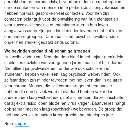
geraakt door de coronacrisis, bijvoorbeeld door de maatregelen
om de contacten van mensen in te perken. Juist jongvolwassenen
hebben normaal gesproken veel contacten. Voor hen zijn
contacten belangrijk voor de ontwikkeling van hun identiteit en
voor succesvolle sociale ontmoetingen later in hun leven.
Jongvolwassenen zijn gemiddeld minder tevreden met het leven
dan andere groepen. Daarnaast is het psychisch welbevinden
onder hen sterker gedaald sinds corona.
Welbevinden gedaald bij sommige groepen
Het welbevinden van Nederlanders bleef in het najaar gemiddeld
stabiel ten opzichte van voorgaande jaren, maar niet bij iedereen.
Niet alleen jongvolwassenen, onder wie ook scholieren en
studenten, hebben vaker een laag psychisch welbevinden. Ook
zelfstandigen zijn minder tevreden met het leven dan in de jaren
voor corona. Mensen die zelf corona kregen of een naaste
hebben die ernstig ziek werd of overleed hebben vaker dan
anderen een laag welbevinden, net als mensen die zelf inschatten
dat zij extra risico lopen als ze het virus krijgen. Baanverlies hangt
ook samen met een laag (psychisch) welbevinden. De groep die
met baanverlies te maken kreeg groeide het afgelopen jaar.
Bron:
scp.nl