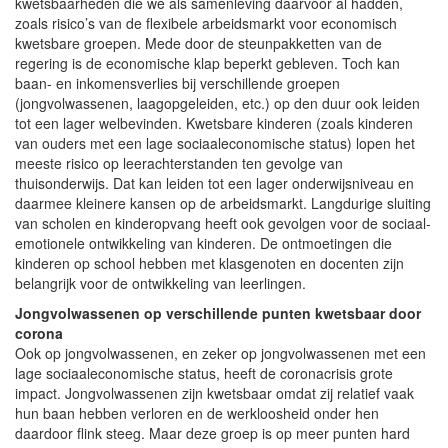
kwetsbaarheden die we als samenleving daarvóór al hadden,
zoals risico’s van de flexibele arbeidsmarkt voor economisch
kwetsbare groepen. Mede door de steunpakketten van de
regering is de economische klap beperkt gebleven. Toch kan
baan- en inkomensverlies bij verschillende groepen
(jongvolwassenen, laagopgeleiden, etc.) op den duur ook leiden
tot een lager welbevinden. Kwetsbare kinderen (zoals kinderen
van ouders met een lage sociaaleconomische status) lopen het
meeste risico op leerachterstanden ten gevolge van
thuisonderwijs. Dat kan leiden tot een lager onderwijsniveau en
daarmee kleinere kansen op de arbeidsmarkt. Langdurige sluiting
van scholen en kinderopvang heeft ook gevolgen voor de sociaal-
emotionele ontwikkeling van kinderen. De ontmoetingen die
kinderen op school hebben met klasgenoten en docenten zijn
belangrijk voor de ontwikkeling van leerlingen.
Jongvolwassenen op verschillende punten kwetsbaar door
corona
Ook op jongvolwassenen, en zeker op jongvolwassenen met een
lage sociaaleconomische status, heeft de coronacrisis grote
impact. Jongvolwassenen zijn kwetsbaar omdat zij relatief vaak
hun baan hebben verloren en de werkloosheid onder hen
daardoor flink steeg. Maar deze groep is op meer punten hard