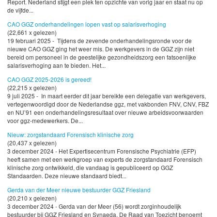
Report. Nederland stijgt een plek ten opzichte van vorig jaar en staat nu op
de vijfde...
CAO GGZ onderhandelingen lopen vast op salarisverhoging
(22,661 x gelezen)
19 februari 2025 - Tijdens de zevende onderhandelingsronde voor de
nieuwe CAO GGZ ging het weer mis. De werkgevers in de GGZ zijn niet
bereid om personeel in de geestelijke gezondheidszorg een fatsoenlijke
salarisverhoging aan te bieden. Het...
CAO GGZ 2025-2026 is gereed!
(22,215 x gelezen)
9 juli 2025 - In maart eerder dit jaar bereikte een delegatie van werkgevers,
vertegenwoordigd door de Nederlandse ggz, met vakbonden FNV, CNV, FBZ
en NU’91 een onderhandelingsresultaat over nieuwe arbeidsvoorwaarden
voor ggz-medewerkers. De...
Nieuw: zorgstandaard Forensisch klinische zorg
(20,437 x gelezen)
3 december 2024 - Het Expertisecentrum Forensische Psychiatrie (EFP)
heeft samen met een werkgroep van experts de zorgstandaard Forensisch
klinische zorg ontwikkeld, die vandaag is gepubliceerd op GGZ
Standaarden. Deze nieuwe standaard biedt...
Gerda van der Meer nieuwe bestuurder GGZ Friesland
(20,210 x gelezen)
3 december 2024 - Gerda van der Meer (56) wordt zorginhoudelijk
bestuurder bij GGZ Friesland en Synaeda. De Raad van Toezicht benoemt