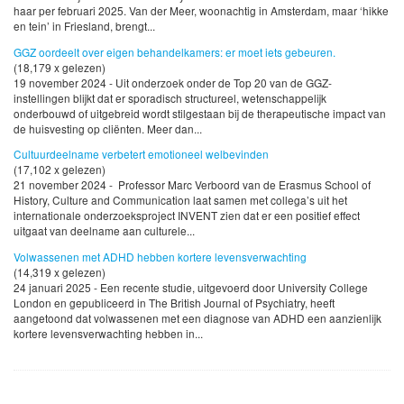
haar per februari 2025. Van der Meer, woonachtig in Amsterdam, maar ‘hikke
en tein’ in Friesland, brengt...
GGZ oordeelt over eigen behandelkamers: er moet iets gebeuren.
(18,179 x gelezen)
19 november 2024 - Uit onderzoek onder de Top 20 van de GGZ-
instellingen blijkt dat er sporadisch structureel, wetenschappelijk
onderbouwd of uitgebreid wordt stilgestaan bij de therapeutische impact van
de huisvesting op cliënten. Meer dan...
Cultuurdeelname verbetert emotioneel welbevinden
(17,102 x gelezen)
21 november 2024 - Professor Marc Verboord van de Erasmus School of
History, Culture and Communication laat samen met collega’s uit het
internationale onderzoeksproject INVENT zien dat er een positief effect
uitgaat van deelname aan culturele...
Volwassenen met ADHD hebben kortere levensverwachting
(14,319 x gelezen)
24 januari 2025 - Een recente studie, uitgevoerd door University College
London en gepubliceerd in The British Journal of Psychiatry, heeft
aangetoond dat volwassenen met een diagnose van ADHD een aanzienlijk
kortere levensverwachting hebben in...