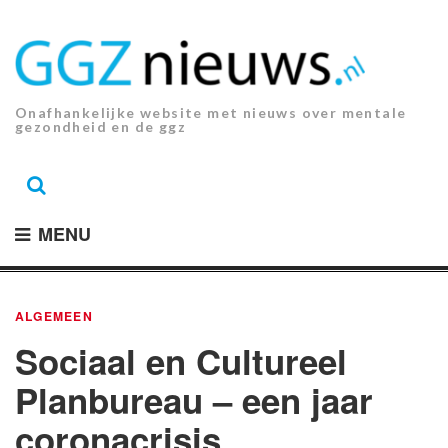
Ga
naar
de
inhoud.
Onafhankelijke website met nieuws over mentale
gezondheid en de ggz
MENU
ALGEMEEN
Sociaal en Cultureel
Planbureau – een jaar
coronacrisis