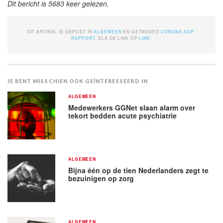
Dit bericht is 5683 keer gelezen.
DIT ARTIKEL IS GEPOST IN
ALGEMEEN
EN GETAGGED
CORONA
,
SCP-
RAPPORT
. SLA DE LINK OP
LINK
.
JE BENT MISSCHIEN OOK GEÏNTERESSEERD IN
ALGEMEEN
Medewerkers GGNet slaan alarm over
tekort bedden acute psychiatrie
ALGEMEEN
Bijna één op de tien Nederlanders zegt te
bezuinigen op zorg
ALGEMEEN