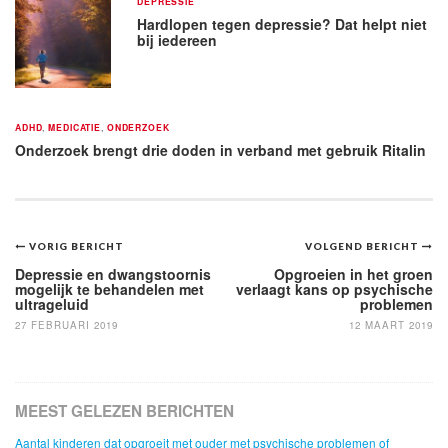
DEPRESSIE
Hardlopen tegen depressie? Dat helpt niet
bij iedereen
ADHD
,
MEDICATIE
,
ONDERZOEK
Onderzoek brengt drie doden in verband met gebruik Ritalin
Bericht
VORIG BERICHT
VOLGEND BERICHT
navigatie
Depressie en dwangstoornis
Opgroeien in het groen
mogelijk te behandelen met
verlaagt kans op psychische
ultrageluid
problemen
27 FEBRUARI 2019
12 MAART 2019
MEEST GELEZEN BERICHTEN
Aantal kinderen dat opgroeit met ouder met psychische problemen of