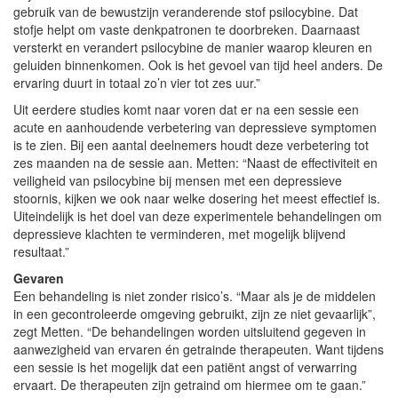
gebruik van de bewustzijn veranderende stof psilocybine. Dat
stofje helpt om vaste denkpatronen te doorbreken. Daarnaast
versterkt en verandert psilocybine de manier waarop kleuren en
geluiden binnenkomen. Ook is het gevoel van tijd heel anders. De
ervaring duurt in totaal zo’n vier tot zes uur.”
Uit eerdere studies komt naar voren dat er na een sessie een
acute en aanhoudende verbetering van depressieve symptomen
is te zien. Bij een aantal deelnemers houdt deze verbetering tot
zes maanden na de sessie aan. Metten: “Naast de effectiviteit en
veiligheid van psilocybine bij mensen met een depressieve
stoornis, kijken we ook naar welke dosering het meest effectief is.
Uiteindelijk is het doel van deze experimentele behandelingen om
depressieve klachten te verminderen, met mogelijk blijvend
resultaat.”
Gevaren
Een behandeling is niet zonder risico’s. “Maar als je de middelen
in een gecontroleerde omgeving gebruikt, zijn ze niet gevaarlijk”,
zegt Metten. “De behandelingen worden uitsluitend gegeven in
aanwezigheid van ervaren én getrainde therapeuten. Want tijdens
een sessie is het mogelijk dat een patiënt angst of verwarring
ervaart. De therapeuten zijn getraind om hiermee om te gaan.”