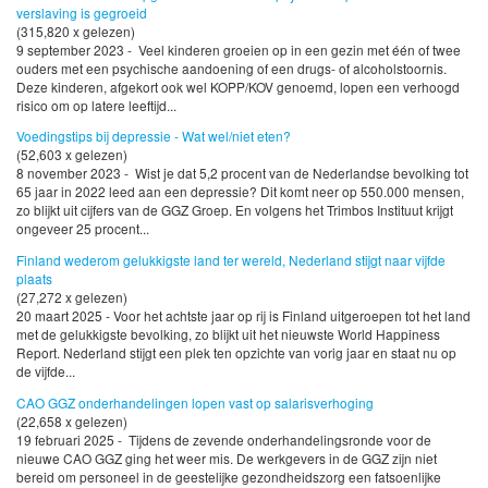
verslaving is gegroeid
(315,820 x gelezen)
9 september 2023 - Veel kinderen groeien op in een gezin met één of twee
ouders met een psychische aandoening of een drugs- of alcoholstoornis.
Deze kinderen, afgekort ook wel KOPP/KOV genoemd, lopen een verhoogd
risico om op latere leeftijd...
Voedingstips bij depressie - Wat wel/niet eten?
(52,603 x gelezen)
8 november 2023 - Wist je dat 5,2 procent van de Nederlandse bevolking tot
65 jaar in 2022 leed aan een depressie? Dit komt neer op 550.000 mensen,
zo blijkt uit cijfers van de GGZ Groep. En volgens het Trimbos Instituut krijgt
ongeveer 25 procent...
Finland wederom gelukkigste land ter wereld, Nederland stijgt naar vijfde
plaats
(27,272 x gelezen)
20 maart 2025 - Voor het achtste jaar op rij is Finland uitgeroepen tot het land
met de gelukkigste bevolking, zo blijkt uit het nieuwste World Happiness
Report. Nederland stijgt een plek ten opzichte van vorig jaar en staat nu op
de vijfde...
CAO GGZ onderhandelingen lopen vast op salarisverhoging
(22,658 x gelezen)
19 februari 2025 - Tijdens de zevende onderhandelingsronde voor de
nieuwe CAO GGZ ging het weer mis. De werkgevers in de GGZ zijn niet
bereid om personeel in de geestelijke gezondheidszorg een fatsoenlijke