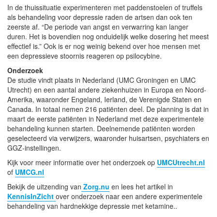
In de thuissituatie experimenteren met paddenstoelen of truffels
als behandeling voor depressie raden de artsen dan ook ten
zeerste af. “De periode van angst en verwarring kan langer
duren. Het is bovendien nog onduidelijk welke dosering het meest
effectief is.” Ook is er nog weinig bekend over hoe mensen met
een depressieve stoornis reageren op psilocybine.
Onderzoek
De studie vindt plaats in Nederland (UMC Groningen en UMC
Utrecht) en een aantal andere ziekenhuizen in Europa en Noord-
Amerika, waaronder Engeland, Ierland, de Verenigde Staten en
Canada. In totaal nemen 216 patiënten deel. De planning is dat in
maart de eerste patiënten in Nederland met deze experimentele
behandeling kunnen starten. Deelnemende patiënten worden
geselecteerd via verwijzers, waaronder huisartsen, psychiaters en
GGZ-instellingen.
Kijk voor meer informatie over het onderzoek op
UMCUtrecht.nl
of
UMCG.nl
Bekijk de uitzending van
Zorg.nu
en lees het artikel in
KennisInZicht
over onderzoek naar een andere experimentele
behandeling van hardnekkige depressie met ketamine..