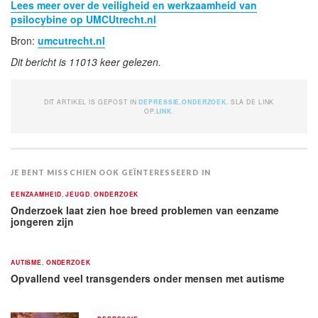
Lees meer over de veiligheid en werkzaamheid van
psilocybine op UMCUtrecht.nl
Bron:
umcutrecht.nl
Dit bericht is 11013 keer gelezen.
DIT ARTIKEL IS GEPOST IN
DEPRESSIE
,
ONDERZOEK
. SLA DE LINK
OP.
LINK
.
JE BENT MISSCHIEN OOK GEÏNTERESSEERD IN
EENZAAMHEID
,
JEUGD
,
ONDERZOEK
Onderzoek laat zien hoe breed problemen van eenzame
jongeren zijn
AUTISME
,
ONDERZOEK
Opvallend veel transgenders onder mensen met autisme