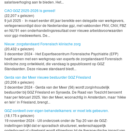
salarisverhoging aan te bieden. Het...
CAO GGZ 2025-2026 is gereed!
(22,207 x gelezen)
9 juli 2025 - In maart eerder dit jaar bereikte een delegatie van werkgevers,
vertegenwoordigd door de Nederlandse ggz, met vakbonden FNV, CNV, FBZ
en NU’91 een onderhandelingsresultaat over nieuwe arbeidsvoorwaarden
voor ggz-medewerkers. De...
Nieuw: zorgstandaard Forensisch klinische zorg
(20,432 x gelezen)
3 december 2024 - Het Expertisecentrum Forensische Psychiatrie (EFP)
heeft samen met een werkgroep van experts de zorgstandaard Forensisch
klinische zorg ontwikkeld, die vandaag is gepubliceerd op GGZ
Standaarden. Deze nieuwe standaard biedt...
Gerda van der Meer nieuwe bestuurder GGZ Friesland
(20,206 x gelezen)
3 december 2024 - Gerda van der Meer (56) wordt zorginhoudelijk
bestuurder bij GGZ Friesland en Synaeda. De Raad van Toezicht benoemt
haar per februari 2025. Van der Meer, woonachtig in Amsterdam, maar ‘hikke
en tein’ in Friesland, brengt...
GGZ oordeelt over eigen behandelkamers: er moet iets gebeuren.
(18,175 x gelezen)
19 november 2024 - Uit onderzoek onder de Top 20 van de GGZ-
instellingen blijkt dat er sporadisch structureel, wetenschappelijk
onderbouwd of uitgebreid wordt stilgestaan bij de therapeutische impact van