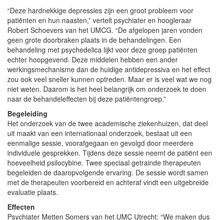
“Deze hardnekkige depressies zijn een groot probleem voor
patiënten en hun naasten,” vertelt psychiater en hoogleraar
Robert Schoevers van het UMCG. “De afgelopen jaren vonden
geen grote doorbraken plaats in de behandelingen. Een
behandeling met psychedelica lijkt voor deze groep patiënten
echter hoopgevend. Deze middelen hebben een ander
werkingsmechanisme dan de huidige antidepressiva en het effect
zou ook veel sneller kunnen optreden. Maar er is veel wat we nog
niet weten. Daarom is het heel belangrijk om onderzoek te doen
naar de behandeleffecten bij deze patiëntengroep.”
Begeleiding
Het onderzoek van de twee academische ziekenhuizen, dat deel
uit maakt van een internationaal onderzoek, bestaat uit een
eenmalige sessie, voorafgegaan en gevolgd door meerdere
individuele gesprekken. Tijdens deze sessie neemt de patiënt een
hoeveelheid psilocybine. Twee speciaal getrainde therapeuten
begeleiden de daaropvolgende ervaring. De sessie wordt samen
met de therapeuten voorbereid en achteraf vindt een uitgebreide
evaluatie plaats.
Effecten
Psychiater Metten Somers van het UMC Utrecht: “We maken dus