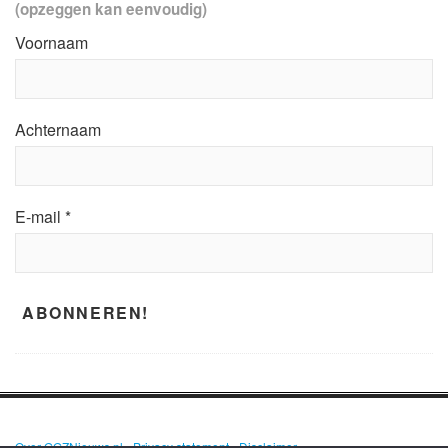
(opzeggen kan eenvoudig)
Voornaam
Achternaam
E-mail
*
Over GGZNieuws.nl
•
Privacy statement
•
Disclaimer