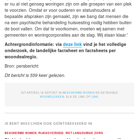
er nu al niet genoeg woningen zijn om alle groepen van een plek
te voorzien. Omdat er voor ouderen en statushouders al
bepaalde afspraken zijn gemaakt, zijn we bang dat mensen die
na een psychische behandeling huisvesting nodig hebben buiten
de boot vallen. Om dat te voorkomen, moeten wij samen met
gemeenten en woningcorporaties aan de slag. Wij staan klaar.”
Achtergrondinformatie: via
deze link
vind je het volledige
onderzoek, de landelijke factsheet en factsheets per
woondealregio.
Bron: persbericht
Dit bericht is 559 keer gelezen.
DIT ARTIKEL IS GEPOST IN
BESCHERMD WONEN
EN GETAGGED
WOONPLEKKEN
. SLA DE LINK OP
LINK
.
JE BENT MISSCHIEN OOK GEÏNTERESSEERD IN
BESCHERMD WONEN
,
RIJKSOVERHEID
,
WET LANGDURIGE ZORG