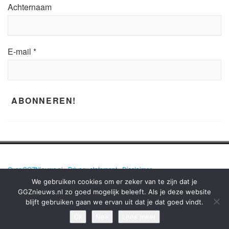
Achternaam
E-mail
*
Over GGZNieuws.nl
•
Privacy statement
•
Disclaimer
We gebruiken cookies om er zeker van te zijn dat je
GGZnieuws.nl zo goed mogelijk beleeft. Als je deze website
blijft gebruiken gaan we ervan uit dat je dat goed vindt.
GGZNIEUWS.NL – ELKE DAG HET NIEUWS OVER MENTALE GEZONDHEID
EN DE GGZ OP EEN RIJ!
Ok
Nee
Lees meer
TERUG NAAR BOVEN