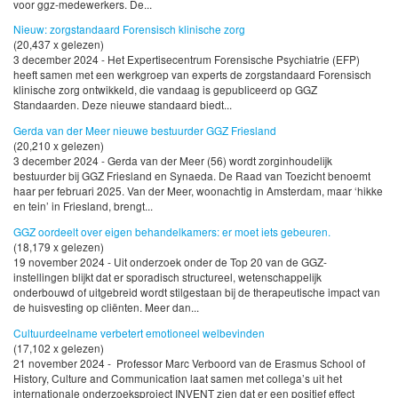
voor ggz-medewerkers. De...
Nieuw: zorgstandaard Forensisch klinische zorg
(20,437 x gelezen)
3 december 2024 - Het Expertisecentrum Forensische Psychiatrie (EFP)
heeft samen met een werkgroep van experts de zorgstandaard Forensisch
klinische zorg ontwikkeld, die vandaag is gepubliceerd op GGZ
Standaarden. Deze nieuwe standaard biedt...
Gerda van der Meer nieuwe bestuurder GGZ Friesland
(20,210 x gelezen)
3 december 2024 - Gerda van der Meer (56) wordt zorginhoudelijk
bestuurder bij GGZ Friesland en Synaeda. De Raad van Toezicht benoemt
haar per februari 2025. Van der Meer, woonachtig in Amsterdam, maar ‘hikke
en tein’ in Friesland, brengt...
GGZ oordeelt over eigen behandelkamers: er moet iets gebeuren.
(18,179 x gelezen)
19 november 2024 - Uit onderzoek onder de Top 20 van de GGZ-
instellingen blijkt dat er sporadisch structureel, wetenschappelijk
onderbouwd of uitgebreid wordt stilgestaan bij de therapeutische impact van
de huisvesting op cliënten. Meer dan...
Cultuurdeelname verbetert emotioneel welbevinden
(17,102 x gelezen)
21 november 2024 - Professor Marc Verboord van de Erasmus School of
History, Culture and Communication laat samen met collega’s uit het
internationale onderzoeksproject INVENT zien dat er een positief effect