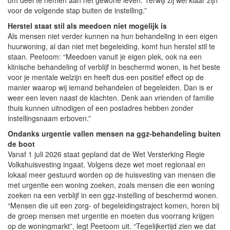
voor de volgende stap buiten de instelling.”
Herstel staat stil als meedoen niet mogelijk is
Als mensen niet verder kunnen na hun behandeling in een eigen
huurwoning, al dan niet met begeleiding, komt hun herstel stil te
staan. Peetoom: “Meedoen vanuit je eigen plek, ook na een
klinische behandeling of verblijf in beschermd wonen, is het beste
voor je mentale welzijn en heeft dus een positief effect op de
manier waarop wij iemand behandelen of begeleiden. Dan is er
weer een leven naast de klachten. Denk aan vrienden of familie
thuis kunnen uitnodigen of een postadres hebben zonder
instellingsnaam erboven.”
Ondanks urgentie vallen mensen na ggz-behandeling buiten
de boot
Vanaf 1 juli 2026 staat gepland dat de Wet Versterking Regie
Volkshuisvesting ingaat. Volgens deze wet moet regionaal en
lokaal meer gestuurd worden op de huisvesting van mensen die
met urgentie een woning zoeken, zoals mensen die een woning
zoeken na een verblijf in een ggz-instelling of beschermd wonen.
“Mensen die uit een zorg- of begeleidingstraject komen, horen bij
de groep mensen met urgentie en moeten dus voorrang krijgen
op de woningmarkt”, legt Peetoom uit. “Tegelijkertijd zien we dat