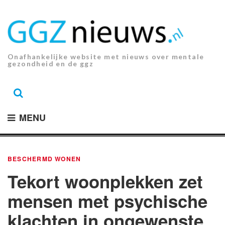
Ga
naar
de
inhoud.
Onafhankelijke website met nieuws over mentale
gezondheid en de ggz
MENU
BESCHERMD WONEN
Tekort woonplekken zet
mensen met psychische
klachten in ongewenste