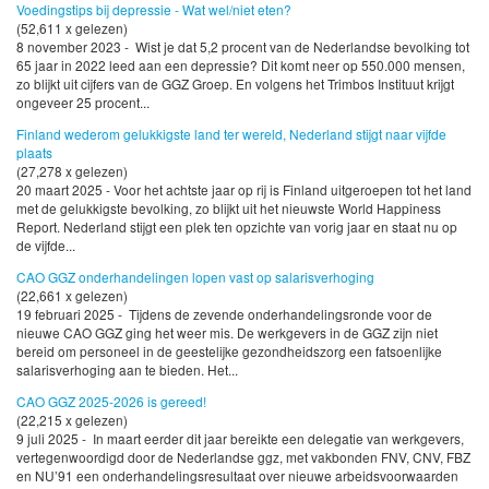
Voedingstips bij depressie - Wat wel/niet eten?
(52,611 x gelezen)
8 november 2023 - Wist je dat 5,2 procent van de Nederlandse bevolking tot
65 jaar in 2022 leed aan een depressie? Dit komt neer op 550.000 mensen,
zo blijkt uit cijfers van de GGZ Groep. En volgens het Trimbos Instituut krijgt
ongeveer 25 procent...
Finland wederom gelukkigste land ter wereld, Nederland stijgt naar vijfde
plaats
(27,278 x gelezen)
20 maart 2025 - Voor het achtste jaar op rij is Finland uitgeroepen tot het land
met de gelukkigste bevolking, zo blijkt uit het nieuwste World Happiness
Report. Nederland stijgt een plek ten opzichte van vorig jaar en staat nu op
de vijfde...
CAO GGZ onderhandelingen lopen vast op salarisverhoging
(22,661 x gelezen)
19 februari 2025 - Tijdens de zevende onderhandelingsronde voor de
nieuwe CAO GGZ ging het weer mis. De werkgevers in de GGZ zijn niet
bereid om personeel in de geestelijke gezondheidszorg een fatsoenlijke
salarisverhoging aan te bieden. Het...
CAO GGZ 2025-2026 is gereed!
(22,215 x gelezen)
9 juli 2025 - In maart eerder dit jaar bereikte een delegatie van werkgevers,
vertegenwoordigd door de Nederlandse ggz, met vakbonden FNV, CNV, FBZ
en NU’91 een onderhandelingsresultaat over nieuwe arbeidsvoorwaarden