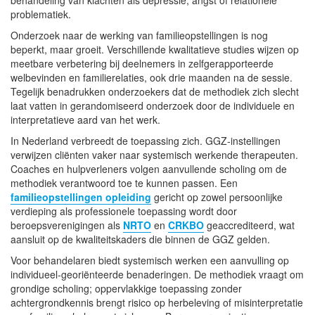
problematiek.
Onderzoek naar de werking van familieopstellingen is nog
beperkt, maar groeit. Verschillende kwalitatieve studies wijzen op
meetbare verbetering bij deelnemers in zelfgerapporteerde
welbevinden en familierelaties, ook drie maanden na de sessie.
Tegelijk benadrukken onderzoekers dat de methodiek zich slecht
laat vatten in gerandomiseerd onderzoek door de individuele en
interpretatieve aard van het werk.
In Nederland verbreedt de toepassing zich. GGZ-instellingen
verwijzen cliënten vaker naar systemisch werkende therapeuten.
Coaches en hulpverleners volgen aanvullende scholing om de
methodiek verantwoord toe te kunnen passen. Een
familieopstellingen opleiding
gericht op zowel persoonlijke
verdieping als professionele toepassing wordt door
beroepsverenigingen als
NRTO
en
CRKBO
geaccrediteerd, wat
aansluit op de kwaliteitskaders die binnen de GGZ gelden.
Voor behandelaren biedt systemisch werken een aanvulling op
individueel-georiënteerde benaderingen. De methodiek vraagt om
grondige scholing; oppervlakkige toepassing zonder
achtergrondkennis brengt risico op herbeleving of misinterpretatie