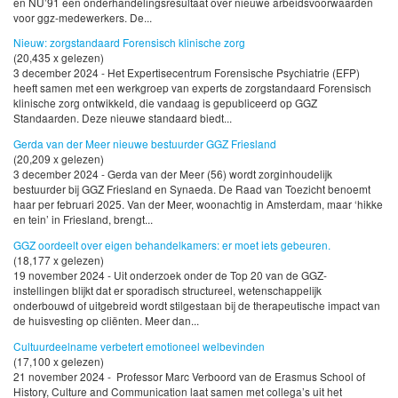
en NU’91 een onderhandelingsresultaat over nieuwe arbeidsvoorwaarden
voor ggz-medewerkers. De...
Nieuw: zorgstandaard Forensisch klinische zorg
(20,435 x gelezen)
3 december 2024 - Het Expertisecentrum Forensische Psychiatrie (EFP)
heeft samen met een werkgroep van experts de zorgstandaard Forensisch
klinische zorg ontwikkeld, die vandaag is gepubliceerd op GGZ
Standaarden. Deze nieuwe standaard biedt...
Gerda van der Meer nieuwe bestuurder GGZ Friesland
(20,209 x gelezen)
3 december 2024 - Gerda van der Meer (56) wordt zorginhoudelijk
bestuurder bij GGZ Friesland en Synaeda. De Raad van Toezicht benoemt
haar per februari 2025. Van der Meer, woonachtig in Amsterdam, maar ‘hikke
en tein’ in Friesland, brengt...
GGZ oordeelt over eigen behandelkamers: er moet iets gebeuren.
(18,177 x gelezen)
19 november 2024 - Uit onderzoek onder de Top 20 van de GGZ-
instellingen blijkt dat er sporadisch structureel, wetenschappelijk
onderbouwd of uitgebreid wordt stilgestaan bij de therapeutische impact van
de huisvesting op cliënten. Meer dan...
Cultuurdeelname verbetert emotioneel welbevinden
(17,100 x gelezen)
21 november 2024 - Professor Marc Verboord van de Erasmus School of
History, Culture and Communication laat samen met collega’s uit het