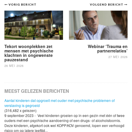
Bericht
VORIG BERICHT
VOLGEND BERICHT
navigatie
Tekort woonplekken zet
Webinar ‘Trauma en
mensen met psychische
partnerrelaties’
klachten in ongewenste
27 MEI 2026
pauzestand
26 MEI 2026
MEEST GELEZEN BERICHTEN
Aantal kinderen dat opgroeit met ouder met psychische problemen of
verslaving is gegroeid
(316,482 x gelezen)
9 september 2023 - Veel kinderen groeien op in een gezin met één of twee
ouders met een psychische aandoening of een drugs- of alcoholstoornis.
Deze kinderen, afgekort ook wel KOPP/KOV genoemd, lopen een verhoogd
risico om op latere leeftijd...