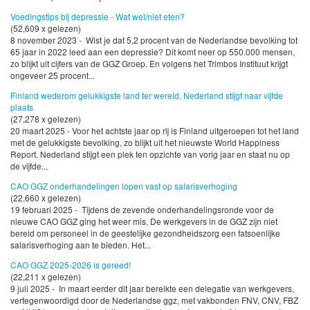
Voedingstips bij depressie - Wat wel/niet eten?
(52,609 x gelezen)
8 november 2023 - Wist je dat 5,2 procent van de Nederlandse bevolking tot
65 jaar in 2022 leed aan een depressie? Dit komt neer op 550.000 mensen,
zo blijkt uit cijfers van de GGZ Groep. En volgens het Trimbos Instituut krijgt
ongeveer 25 procent...
Finland wederom gelukkigste land ter wereld, Nederland stijgt naar vijfde
plaats
(27,278 x gelezen)
20 maart 2025 - Voor het achtste jaar op rij is Finland uitgeroepen tot het land
met de gelukkigste bevolking, zo blijkt uit het nieuwste World Happiness
Report. Nederland stijgt een plek ten opzichte van vorig jaar en staat nu op
de vijfde...
CAO GGZ onderhandelingen lopen vast op salarisverhoging
(22,660 x gelezen)
19 februari 2025 - Tijdens de zevende onderhandelingsronde voor de
nieuwe CAO GGZ ging het weer mis. De werkgevers in de GGZ zijn niet
bereid om personeel in de geestelijke gezondheidszorg een fatsoenlijke
salarisverhoging aan te bieden. Het...
CAO GGZ 2025-2026 is gereed!
(22,211 x gelezen)
9 juli 2025 - In maart eerder dit jaar bereikte een delegatie van werkgevers,
vertegenwoordigd door de Nederlandse ggz, met vakbonden FNV, CNV, FBZ