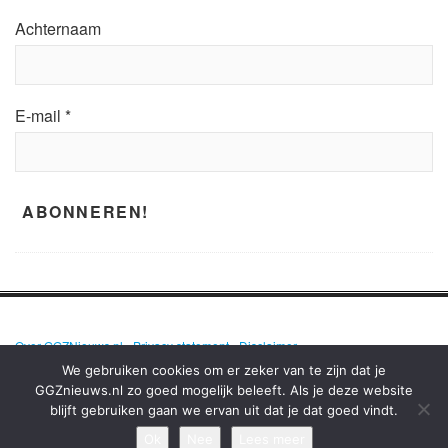
Achternaam
E-mail
*
Over GGZNieuws.nl
•
Privacy statement
•
Disclaimer
We gebruiken cookies om er zeker van te zijn dat je
GGZnieuws.nl zo goed mogelijk beleeft. Als je deze website
blijft gebruiken gaan we ervan uit dat je dat goed vindt.
GGZNIEUWS.NL – ELKE DAG HET NIEUWS OVER MENTALE GEZONDHEID
EN DE GGZ OP EEN RIJ!
Ok
Nee
Lees meer
TERUG NAAR BOVEN