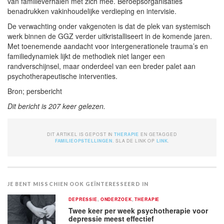
van familieverhalen met zich mee. Beroepsorganisaties
benadrukken vakinhoudelijke verdieping en intervisie.
De verwachting onder vakgenoten is dat de plek van systemisch
werk binnen de GGZ verder uitkristalliseert in de komende jaren.
Met toenemende aandacht voor intergenerationele trauma’s en
familiedynamiek lijkt de methodiek niet langer een
randverschijnsel, maar onderdeel van een breder palet aan
psychotherapeutische interventies.
Bron; persbericht
Dit bericht is 207 keer gelezen.
DIT ARTIKEL IS GEPOST IN
THERAPIE
EN GETAGGED
FAMILIEOPSTELLINGEN
. SLA DE LINK OP
LINK
.
JE BENT MISSCHIEN OOK GEÏNTERESSEERD IN
DEPRESSIE
,
ONDERZOEK
,
THERAPIE
Twee keer per week psychotherapie voor
depressie meest effectief