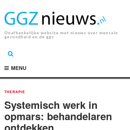
Ga
naar
de
inhoud.
Onafhankelijke website met nieuws over mentale
gezondheid en de ggz
MENU
THERAPIE
Systemisch werk in
opmars: behandelaren
ontdekken