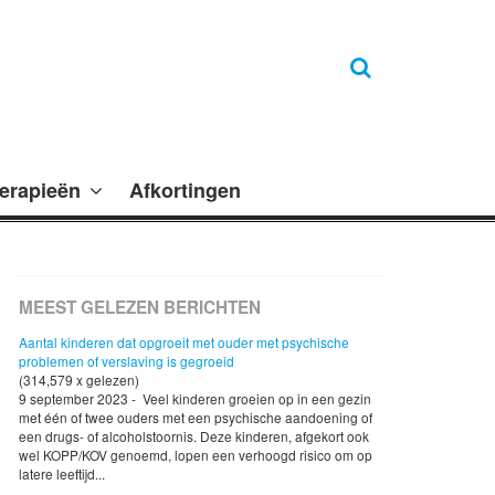
erapieën
Afkortingen
MEEST GELEZEN BERICHTEN
Aantal kinderen dat opgroeit met ouder met psychische
problemen of verslaving is gegroeid
(314,579 x gelezen)
9 september 2023 - Veel kinderen groeien op in een gezin
met één of twee ouders met een psychische aandoening of
een drugs- of alcoholstoornis. Deze kinderen, afgekort ook
wel KOPP/KOV genoemd, lopen een verhoogd risico om op
latere leeftijd...