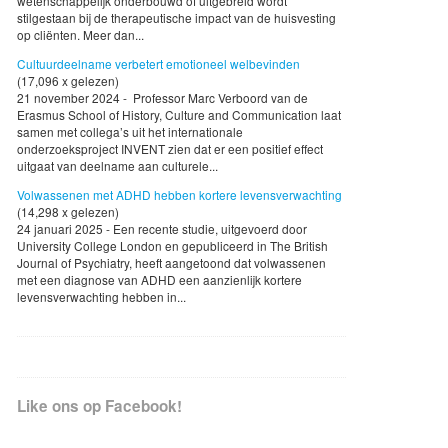
wetenschappelijk onderbouwd of uitgebreid wordt
stilgestaan bij de therapeutische impact van de huisvesting
op cliënten. Meer dan...
Cultuurdeelname verbetert emotioneel welbevinden
(17,096 x gelezen)
21 november 2024 - Professor Marc Verboord van de
Erasmus School of History, Culture and Communication laat
samen met collega’s uit het internationale
onderzoeksproject INVENT zien dat er een positief effect
uitgaat van deelname aan culturele...
Volwassenen met ADHD hebben kortere levensverwachting
(14,298 x gelezen)
24 januari 2025 - Een recente studie, uitgevoerd door
University College London en gepubliceerd in The British
Journal of Psychiatry, heeft aangetoond dat volwassenen
met een diagnose van ADHD een aanzienlijk kortere
levensverwachting hebben in...
Like ons op Facebook!