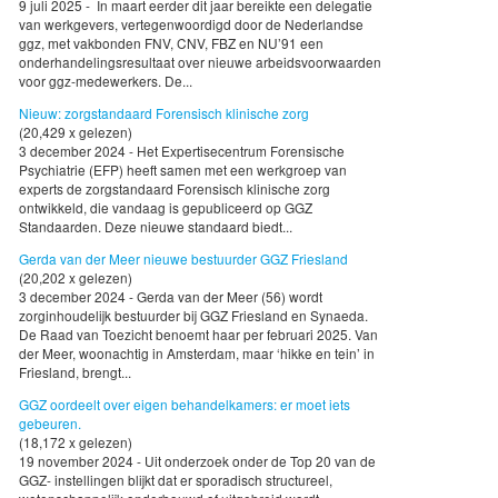
9 juli 2025 - In maart eerder dit jaar bereikte een delegatie
van werkgevers, vertegenwoordigd door de Nederlandse
ggz, met vakbonden FNV, CNV, FBZ en NU’91 een
onderhandelingsresultaat over nieuwe arbeidsvoorwaarden
voor ggz-medewerkers. De...
Nieuw: zorgstandaard Forensisch klinische zorg
(20,429 x gelezen)
3 december 2024 - Het Expertisecentrum Forensische
Psychiatrie (EFP) heeft samen met een werkgroep van
experts de zorgstandaard Forensisch klinische zorg
ontwikkeld, die vandaag is gepubliceerd op GGZ
Standaarden. Deze nieuwe standaard biedt...
Gerda van der Meer nieuwe bestuurder GGZ Friesland
(20,202 x gelezen)
3 december 2024 - Gerda van der Meer (56) wordt
zorginhoudelijk bestuurder bij GGZ Friesland en Synaeda.
De Raad van Toezicht benoemt haar per februari 2025. Van
der Meer, woonachtig in Amsterdam, maar ‘hikke en tein’ in
Friesland, brengt...
GGZ oordeelt over eigen behandelkamers: er moet iets
gebeuren.
(18,172 x gelezen)
19 november 2024 - Uit onderzoek onder de Top 20 van de
GGZ- instellingen blijkt dat er sporadisch structureel,