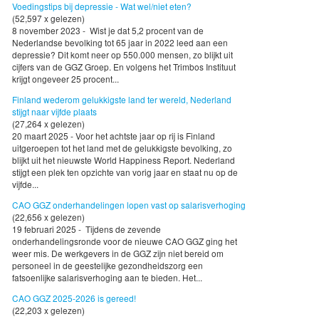
Voedingstips bij depressie - Wat wel/niet eten?
(52,597 x gelezen)
8 november 2023 - Wist je dat 5,2 procent van de
Nederlandse bevolking tot 65 jaar in 2022 leed aan een
depressie? Dit komt neer op 550.000 mensen, zo blijkt uit
cijfers van de GGZ Groep. En volgens het Trimbos Instituut
krijgt ongeveer 25 procent...
Finland wederom gelukkigste land ter wereld, Nederland
stijgt naar vijfde plaats
(27,264 x gelezen)
20 maart 2025 - Voor het achtste jaar op rij is Finland
uitgeroepen tot het land met de gelukkigste bevolking, zo
blijkt uit het nieuwste World Happiness Report. Nederland
stijgt een plek ten opzichte van vorig jaar en staat nu op de
vijfde...
CAO GGZ onderhandelingen lopen vast op salarisverhoging
(22,656 x gelezen)
19 februari 2025 - Tijdens de zevende
onderhandelingsronde voor de nieuwe CAO GGZ ging het
weer mis. De werkgevers in de GGZ zijn niet bereid om
personeel in de geestelijke gezondheidszorg een
fatsoenlijke salarisverhoging aan te bieden. Het...
CAO GGZ 2025-2026 is gereed!
(22,203 x gelezen)