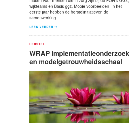
maken voor mensen die in zorg zijn bij de POH’s-GGZ
wijkteams en Basis ggz. Mooie voorbeelden In het
eerste jaar hebben de herstelinitiatieven de
samenwerking…
LEES VERDER
HERSTEL
WRAP implementatieonderzoe
en modelgetrouwheidsschaal