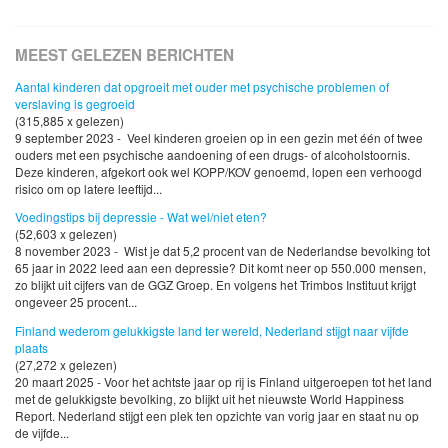
MEEST GELEZEN BERICHTEN
Aantal kinderen dat opgroeit met ouder met psychische problemen of
verslaving is gegroeid
(315,885 x gelezen)
9 september 2023 - Veel kinderen groeien op in een gezin met één of twee
ouders met een psychische aandoening of een drugs- of alcoholstoornis.
Deze kinderen, afgekort ook wel KOPP/KOV genoemd, lopen een verhoogd
risico om op latere leeftijd...
Voedingstips bij depressie - Wat wel/niet eten?
(52,603 x gelezen)
8 november 2023 - Wist je dat 5,2 procent van de Nederlandse bevolking tot
65 jaar in 2022 leed aan een depressie? Dit komt neer op 550.000 mensen,
zo blijkt uit cijfers van de GGZ Groep. En volgens het Trimbos Instituut krijgt
ongeveer 25 procent...
Finland wederom gelukkigste land ter wereld, Nederland stijgt naar vijfde
plaats
(27,272 x gelezen)
20 maart 2025 - Voor het achtste jaar op rij is Finland uitgeroepen tot het land
met de gelukkigste bevolking, zo blijkt uit het nieuwste World Happiness
Report. Nederland stijgt een plek ten opzichte van vorig jaar en staat nu op
de vijfde...