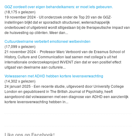
GGZ oordeelt over eigen behandelkamers: er moet iets gebeuren.
(18,175 x gelezen)
19 november 2024 - Uit onderzoek onder de Top 20 van de GGZ-
instellingen blijkt dat er sporadisch structureel, wetenschappelijk
onderbouwd of uitgebreid wordt stilgestaan bij de therapeutische impact van
de huisvesting op cliënten. Meer dan...
Cultuurdeelname verbetert emotioneel welbevinden
(17,099 x gelezen)
21 november 2024 - Professor Marc Verboord van de Erasmus School of
History, Culture and Communication laat samen met collega’s uit het
internationale onderzoeksproject INVENT zien dat er een positief effect
uitgaat van deelname aan culturele...
Volwassenen met ADHD hebben kortere levensverwachting
(14,302 x gelezen)
24 januari 2025 - Een recente studie, uitgevoerd door University College
London en gepubliceerd in The British Journal of Psychiatry, heeft
aangetoond dat volwassenen met een diagnose van ADHD een aanzienlijk
kortere levensverwachting hebben in...
Like ons op Facebook!