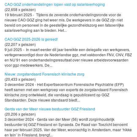
CAO GGZ onderhandelingen lopen vast op salarisverhoging
(22,658 x gelezen)
19 februari 2025 - Tijdens de zevende onderhandelingsronde voor de
nieuwe CAO GGZ ging het weer mis. De werkgevers in de GGZ zijn niet
bereid om personeel in de geestelijke gezondheidszorg een fatsoenlijke
salarisverhoging aan te bieden. Het...
CAO GGZ 2025-2026 is gereed!
(22,207 x gelezen)
9 juli 2025 - In maart eerder dit jaar bereikte een delegatie van werkgevers,
vertegenwoordigd door de Nederlandse ggz, met vakbonden FNV, CNV, FBZ
en NU’91 een onderhandelingsresultaat over nieuwe arbeidsvoorwaarden
voor ggz-medewerkers. De...
Nieuw: zorgstandaard Forensisch klinische zorg
(20,433 x gelezen)
3 december 2024 - Het Expertisecentrum Forensische Psychiatrie (EFP)
heeft samen met een werkgroep van experts de zorgstandaard Forensisch
klinische zorg ontwikkeld, die vandaag is gepubliceerd op GGZ
Standaarden. Deze nieuwe standaard biedt...
Gerda van der Meer nieuwe bestuurder GGZ Friesland
(20,206 x gelezen)
3 december 2024 - Gerda van der Meer (56) wordt zorginhoudelijk
bestuurder bij GGZ Friesland en Synaeda. De Raad van Toezicht benoemt
haar per februari 2025. Van der Meer, woonachtig in Amsterdam, maar ‘hikke
en tein’ in Friesland, brengt...