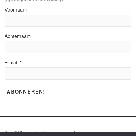
Voornaam
Achternaam
E-mail
*
Over GGZNieuws.nl
•
Privacy statement
•
Disclaimer