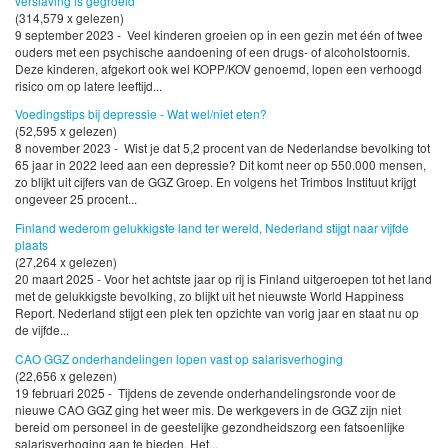
verslaving is gegroeid
(314,579 x gelezen)
9 september 2023 - Veel kinderen groeien op in een gezin met één of twee
ouders met een psychische aandoening of een drugs- of alcoholstoornis.
Deze kinderen, afgekort ook wel KOPP/KOV genoemd, lopen een verhoogd
risico om op latere leeftijd...
Voedingstips bij depressie - Wat wel/niet eten?
(52,595 x gelezen)
8 november 2023 - Wist je dat 5,2 procent van de Nederlandse bevolking tot
65 jaar in 2022 leed aan een depressie? Dit komt neer op 550.000 mensen,
zo blijkt uit cijfers van de GGZ Groep. En volgens het Trimbos Instituut krijgt
ongeveer 25 procent...
Finland wederom gelukkigste land ter wereld, Nederland stijgt naar vijfde
plaats
(27,264 x gelezen)
20 maart 2025 - Voor het achtste jaar op rij is Finland uitgeroepen tot het land
met de gelukkigste bevolking, zo blijkt uit het nieuwste World Happiness
Report. Nederland stijgt een plek ten opzichte van vorig jaar en staat nu op
de vijfde...
CAO GGZ onderhandelingen lopen vast op salarisverhoging
(22,656 x gelezen)
19 februari 2025 - Tijdens de zevende onderhandelingsronde voor de
nieuwe CAO GGZ ging het weer mis. De werkgevers in de GGZ zijn niet
bereid om personeel in de geestelijke gezondheidszorg een fatsoenlijke
salarisverhoging aan te bieden. Het...