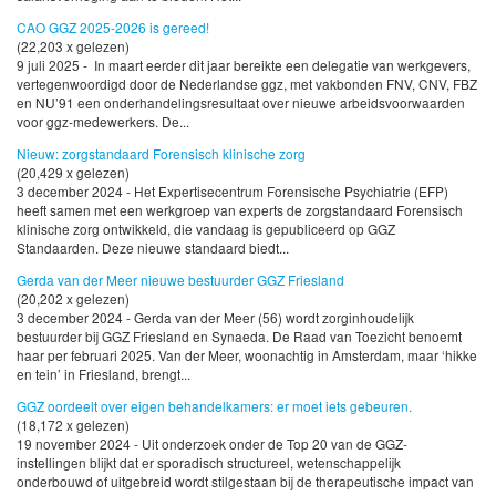
CAO GGZ 2025-2026 is gereed!
(22,203 x gelezen)
9 juli 2025 - In maart eerder dit jaar bereikte een delegatie van werkgevers,
vertegenwoordigd door de Nederlandse ggz, met vakbonden FNV, CNV, FBZ
en NU’91 een onderhandelingsresultaat over nieuwe arbeidsvoorwaarden
voor ggz-medewerkers. De...
Nieuw: zorgstandaard Forensisch klinische zorg
(20,429 x gelezen)
3 december 2024 - Het Expertisecentrum Forensische Psychiatrie (EFP)
heeft samen met een werkgroep van experts de zorgstandaard Forensisch
klinische zorg ontwikkeld, die vandaag is gepubliceerd op GGZ
Standaarden. Deze nieuwe standaard biedt...
Gerda van der Meer nieuwe bestuurder GGZ Friesland
(20,202 x gelezen)
3 december 2024 - Gerda van der Meer (56) wordt zorginhoudelijk
bestuurder bij GGZ Friesland en Synaeda. De Raad van Toezicht benoemt
haar per februari 2025. Van der Meer, woonachtig in Amsterdam, maar ‘hikke
en tein’ in Friesland, brengt...
GGZ oordeelt over eigen behandelkamers: er moet iets gebeuren.
(18,172 x gelezen)
19 november 2024 - Uit onderzoek onder de Top 20 van de GGZ-
instellingen blijkt dat er sporadisch structureel, wetenschappelijk
onderbouwd of uitgebreid wordt stilgestaan bij de therapeutische impact van