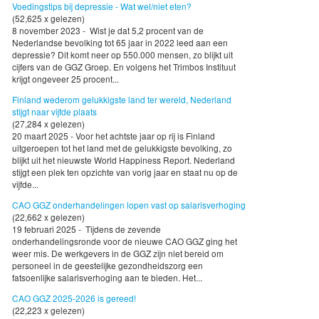
Voedingstips bij depressie - Wat wel/niet eten?
(52,625 x gelezen)
8 november 2023 - Wist je dat 5,2 procent van de
Nederlandse bevolking tot 65 jaar in 2022 leed aan een
depressie? Dit komt neer op 550.000 mensen, zo blijkt uit
cijfers van de GGZ Groep. En volgens het Trimbos Instituut
krijgt ongeveer 25 procent...
Finland wederom gelukkigste land ter wereld, Nederland
stijgt naar vijfde plaats
(27,284 x gelezen)
20 maart 2025 - Voor het achtste jaar op rij is Finland
uitgeroepen tot het land met de gelukkigste bevolking, zo
blijkt uit het nieuwste World Happiness Report. Nederland
stijgt een plek ten opzichte van vorig jaar en staat nu op de
vijfde...
CAO GGZ onderhandelingen lopen vast op salarisverhoging
(22,662 x gelezen)
19 februari 2025 - Tijdens de zevende
onderhandelingsronde voor de nieuwe CAO GGZ ging het
weer mis. De werkgevers in de GGZ zijn niet bereid om
personeel in de geestelijke gezondheidszorg een
fatsoenlijke salarisverhoging aan te bieden. Het...
CAO GGZ 2025-2026 is gereed!
(22,223 x gelezen)