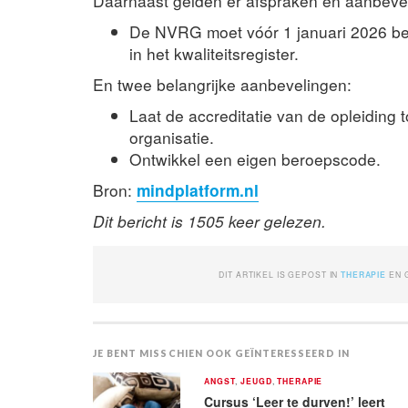
Daarnaast gelden er afspraken en aanbeve
De NVRG moet vóór 1 januari 2026 besl
in het kwaliteitsregister.
En twee belangrijke aanbevelingen:
Laat de accreditatie van de opleiding
organisatie.
Ontwikkel een eigen beroepscode.
Bron:
mindplatform.nl
Dit bericht is 1505 keer gelezen.
DIT ARTIKEL IS GEPOST IN
THERAPIE
EN 
JE BENT MISSCHIEN OOK GEÏNTERESSEERD IN
ANGST
,
JEUGD
,
THERAPIE
Cursus ‘Leer te durven!’ leert