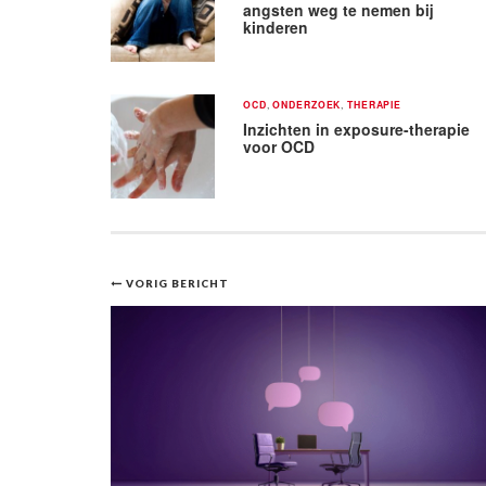
angsten weg te nemen bij
kinderen
OCD
,
ONDERZOEK
,
THERAPIE
Inzichten in exposure-therapie
voor OCD
Bericht
VORIG BERICHT
navigatie