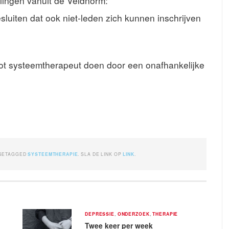
lingen vanuit de Veldnorm:
uiten dat ook niet-leden zich kunnen inschrijven
 tot systeemtherapeut doen door een onafhankelijke
GETAGGED
SYSTEEMTHERAPIE
. SLA DE LINK OP
LINK
.
DEPRESSIE
,
ONDERZOEK
,
THERAPIE
Twee keer per week