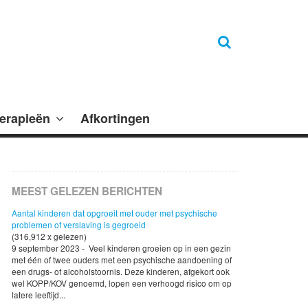
erapieën
Afkortingen
MEEST GELEZEN BERICHTEN
Aantal kinderen dat opgroeit met ouder met psychische
problemen of verslaving is gegroeid
(316,912 x gelezen)
9 september 2023 - Veel kinderen groeien op in een gezin
met één of twee ouders met een psychische aandoening of
een drugs- of alcoholstoornis. Deze kinderen, afgekort ook
wel KOPP/KOV genoemd, lopen een verhoogd risico om op
latere leeftijd...