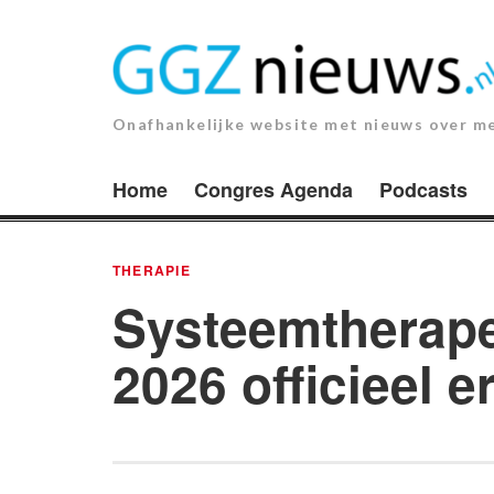
Ga
naar
de
inhoud.
Onafhankelijke website met nieuws over m
Home
Congres Agenda
Podcasts
THERAPIE
Systeemtherapeu
2026 officieel 