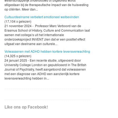
wetenschappelijk onderbouwd of uitgebreid wordt
stilgestaan bij de therapeutische impact van de huisvesting
op cliënten. Meer dan...
Cultuurdeelname verbetert emotioneel welbevinden
(17,104 x gelezen)
21 november 2024 - Professor Marc Verboord van de
Erasmus School of History, Culture and Communication laat
samen met collega’s uit het internationale
onderzoeksproject INVENT zien dat er een positief effect
uitgaat van deelname aan culturele...
Volwassenen met ADHD hebben kortere levensverwachting
(14,325 x gelezen)
24 januari 2025 - Een recente studie, uitgevoerd door
University College London en gepubliceerd in The British
Journal of Psychiatry, heeft aangetoond dat volwassenen
met een diagnose van ADHD een aanzienlijk kortere
levensverwachting hebben in...
Like ons op Facebook!