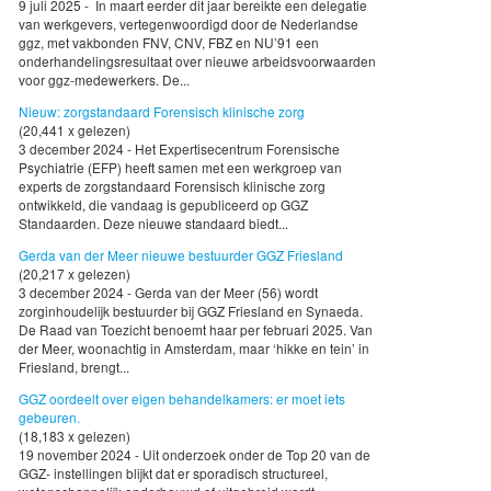
9 juli 2025 - In maart eerder dit jaar bereikte een delegatie
van werkgevers, vertegenwoordigd door de Nederlandse
ggz, met vakbonden FNV, CNV, FBZ en NU’91 een
onderhandelingsresultaat over nieuwe arbeidsvoorwaarden
voor ggz-medewerkers. De...
Nieuw: zorgstandaard Forensisch klinische zorg
(20,441 x gelezen)
3 december 2024 - Het Expertisecentrum Forensische
Psychiatrie (EFP) heeft samen met een werkgroep van
experts de zorgstandaard Forensisch klinische zorg
ontwikkeld, die vandaag is gepubliceerd op GGZ
Standaarden. Deze nieuwe standaard biedt...
Gerda van der Meer nieuwe bestuurder GGZ Friesland
(20,217 x gelezen)
3 december 2024 - Gerda van der Meer (56) wordt
zorginhoudelijk bestuurder bij GGZ Friesland en Synaeda.
De Raad van Toezicht benoemt haar per februari 2025. Van
der Meer, woonachtig in Amsterdam, maar ‘hikke en tein’ in
Friesland, brengt...
GGZ oordeelt over eigen behandelkamers: er moet iets
gebeuren.
(18,183 x gelezen)
19 november 2024 - Uit onderzoek onder de Top 20 van de
GGZ- instellingen blijkt dat er sporadisch structureel,