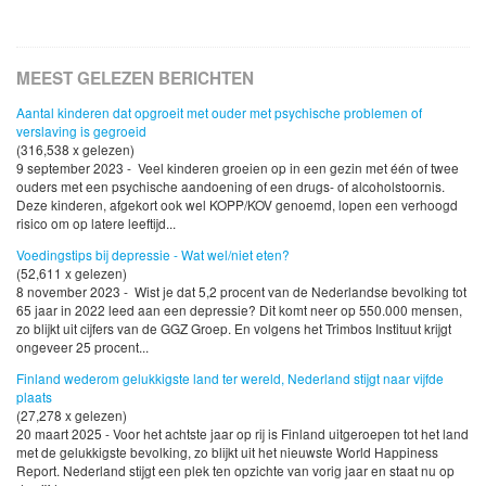
MEEST GELEZEN BERICHTEN
Aantal kinderen dat opgroeit met ouder met psychische problemen of
verslaving is gegroeid
(316,538 x gelezen)
9 september 2023 - Veel kinderen groeien op in een gezin met één of twee
ouders met een psychische aandoening of een drugs- of alcoholstoornis.
Deze kinderen, afgekort ook wel KOPP/KOV genoemd, lopen een verhoogd
risico om op latere leeftijd...
Voedingstips bij depressie - Wat wel/niet eten?
(52,611 x gelezen)
8 november 2023 - Wist je dat 5,2 procent van de Nederlandse bevolking tot
65 jaar in 2022 leed aan een depressie? Dit komt neer op 550.000 mensen,
zo blijkt uit cijfers van de GGZ Groep. En volgens het Trimbos Instituut krijgt
ongeveer 25 procent...
Finland wederom gelukkigste land ter wereld, Nederland stijgt naar vijfde
plaats
(27,278 x gelezen)
20 maart 2025 - Voor het achtste jaar op rij is Finland uitgeroepen tot het land
met de gelukkigste bevolking, zo blijkt uit het nieuwste World Happiness
Report. Nederland stijgt een plek ten opzichte van vorig jaar en staat nu op