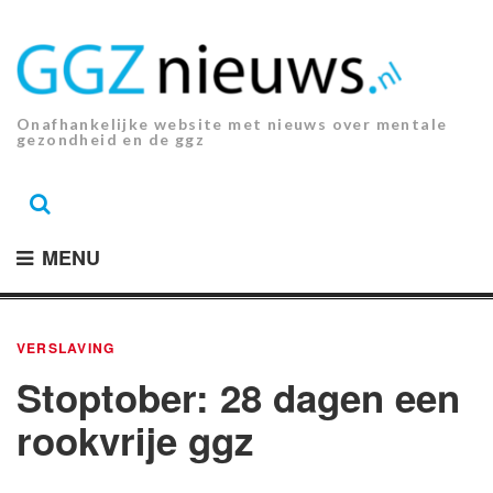
Ga
naar
de
inhoud.
Onafhankelijke website met nieuws over mentale
gezondheid en de ggz
MENU
VERSLAVING
Stoptober: 28 dagen een
rookvrije ggz