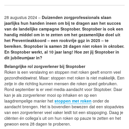
28 augustus 2024 –
Duizenden zorgprofessionals slaan
jaarlijks hun handen ineen om bij te dragen aan het succes
van de landelijke campagne Stoptober. Stoptober is ook een
handig middel om in te zetten om het gezamenlijke doel uit
het Preventieakkoord – een rookvrije ggz in 2025 – te
bereiken. Stoptober is samen 28 dagen niet roken in oktober.
En Stoptober werkt, al 10 jaar lang! Hoe zet jij Stoptober in
dit jubileumjaar in?
Belangrijke rol zorgverlener bij Stoptober
Roken is een verslaving en stoppen met roken geeft enorm veel
gezondheidswinst. Maar: stoppen met roken is niet makkelijk. Een
zetje in die richting kunnen mensen die roken goed gebruiken.
Rond september is er veel media-aandacht voor Stoptober. Daar
kan je als zorgverlener mooi op inhaken en op een
laagdrempelige manier het
stoppen met roken
onder de
aandacht brengen. Het is bovendien bewezen dat een stopadvies
van een zorgverlener veel vaker leidt tot een stoppoging. Daag je
cliënten én collega’s uit om hun roken op pauze te zetten en het
gewoon eens 28 dagen te proberen.