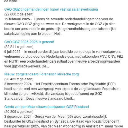
de vijfde...
CAO GGZ onderhandelingen lopen vast op salarisverhoging
(22,660 x gelezen)
19 februari 2025 - Tijdens de zevende onderhandelingsronde voor de
nieuwe CAO GGZ ging het weer mis. De werkgevers in de GGZ zijn niet
bereid om personeel in de geestelijke gezondheidszorg een fatsoenlijke
salarisverhoging aan te bieden. Het...
CAO GGZ 2025-2026 is gereed!
(22,211 x gelezen)
9 juli 2025 - In maart eerder dit jaar bereikte een delegatie van werkgevers,
vertegenwoordigd door de Nederlandse ggz, met vakbonden FNV, CNV, FBZ
en NU’91 een onderhandelingsresultaat over nieuwe arbeidsvoorwaarden
voor ggz-medewerkers. De...
Nieuw: zorgstandaard Forensisch klinische zorg
(20,435 x gelezen)
3 december 2024 - Het Expertisecentrum Forensische Psychiatrie (EFP)
heeft samen met een werkgroep van experts de zorgstandaard Forensisch
klinische zorg ontwikkeld, die vandaag is gepubliceerd op GGZ
Standaarden. Deze nieuwe standaard biedt...
Gerda van der Meer nieuwe bestuurder GGZ Friesland
(20,209 x gelezen)
3 december 2024 - Gerda van der Meer (56) wordt zorginhoudelijk
bestuurder bij GGZ Friesland en Synaeda. De Raad van Toezicht benoemt
haar per februari 2025. Van der Meer, woonachtig in Amsterdam, maar ‘hikke