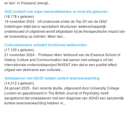
en tein’ in Friesland, brengt...
GGZ oordeelt over eigen behandelkamers: er moet iets gebeuren.
(18,178 x gelezen)
19 november 2024 - Uit onderzoek onder de Top 20 van de GGZ-
instellingen blijkt dat er sporadisch structureel, wetenschappelijk
onderbouwd of uitgebreid wordt stilgestaan bij de therapeutische impact van
de huisvesting op cliënten. Meer dan...
Cultuurdeelname verbetert emotioneel welbevinden
(17,100 x gelezen)
21 november 2024 - Professor Marc Verboord van de Erasmus School of
History, Culture and Communication laat samen met collega’s uit het
internationale onderzoeksproject INVENT zien dat er een positief effect
uitgaat van deelname aan culturele...
Volwassenen met ADHD hebben kortere levensverwachting
(14,312 x gelezen)
24 januari 2025 - Een recente studie, uitgevoerd door University College
London en gepubliceerd in The British Journal of Psychiatry, heeft
aangetoond dat volwassenen met een diagnose van ADHD een aanzienlijk
kortere levensverwachting hebben in...