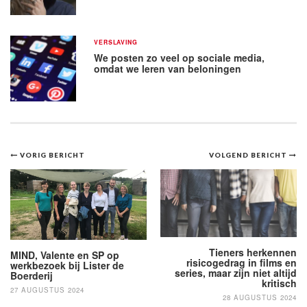
VERSLAVING
We posten zo veel op sociale media,
omdat we leren van beloningen
Bericht
VORIG BERICHT
VOLGEND BERICHT
navigatie
Tieners herkennen
MIND, Valente en SP op
risicogedrag in films en
werkbezoek bij Lister de
series, maar zijn niet altijd
Boerderij
kritisch
27 AUGUSTUS 2024
28 AUGUSTUS 2024