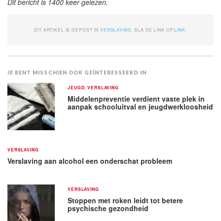
Dit bericht is 1400 keer gelezen.
DIT ARTIKEL IS GEPOST IN
VERSLAVING
. SLA DE LINK OP.
LINK
.
JE BENT MISSCHIEN OOK GEÏNTERESSEERD IN
JEUGD
,
VERSLAVING
Middelenpreventie verdient vaste plek in
aanpak schooluitval en jeugdwerkloosheid
VERSLAVING
Verslaving aan alcohol een onderschat probleem
VERSLAVING
Stoppen met roken leidt tot betere
psychische gezondheid