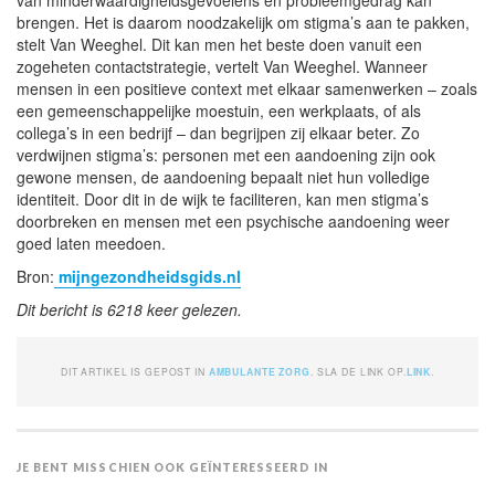
brengen. Het is daarom noodzakelijk om stigma’s aan te pakken,
stelt Van Weeghel. Dit kan men het beste doen vanuit een
zogeheten contactstrategie, vertelt Van Weeghel. Wanneer
mensen in een positieve context met elkaar samenwerken – zoals
een gemeenschappelijke moestuin, een werkplaats, of als
collega’s in een bedrijf – dan begrijpen zij elkaar beter. Zo
verdwijnen stigma’s: personen met een aandoening zijn ook
gewone mensen, de aandoening bepaalt niet hun volledige
identiteit. Door dit in de wijk te faciliteren, kan men stigma’s
doorbreken en mensen met een psychische aandoening weer
goed laten meedoen.
Bron:
mijngezondheidsgids.nl
Dit bericht is 6218 keer gelezen.
DIT ARTIKEL IS GEPOST IN
AMBULANTE ZORG
. SLA DE LINK OP.
LINK
.
JE BENT MISSCHIEN OOK GEÏNTERESSEERD IN