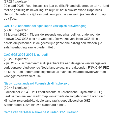
(27,284 x gelezen)
20 maart 2025 - Voor het achtste jaar op rij is Finland uitgeroepen tot het land
met de gelukkigste bevolking, zo blijkt uit het nieuwste World Happiness
Report. Nederland stijgt een plek ten opzichte van vorig jaar en staat nu op
de vijfde...
CAO GGZ onderhandelingen lopen vast op salarisverhoging
(22,663 x gelezen)
19 februari 2025 - Tijdens de zevende onderhandelingsronde voor de
nieuwe CAO GGZ ging het weer mis. De werkgevers in de GGZ zijn niet
bereid om personeel in de geestelijke gezondheidszorg een fatsoenlijke
salarisverhoging aan te bieden. Het...
CAO GGZ 2025-2026 is gereed!
(22,223 x gelezen)
9 juli 2025 - In maart eerder dit jaar bereikte een delegatie van werkgevers,
vertegenwoordigd door de Nederlandse ggz, met vakbonden FNV, CNV, FBZ
en NU’91 een onderhandelingsresultaat over nieuwe arbeidsvoorwaarden
voor ggz-medewerkers. De...
Nieuw: zorgstandaard Forensisch klinische zorg
(20,443 x gelezen)
3 december 2024 - Het Expertisecentrum Forensische Psychiatrie (EFP)
heeft samen met een werkgroep van experts de zorgstandaard Forensisch
klinische zorg ontwikkeld, die vandaag is gepubliceerd op GGZ
Standaarden. Deze nieuwe standaard biedt...
Gerda van der Meer nieuwe bestuurder GGZ Friesland