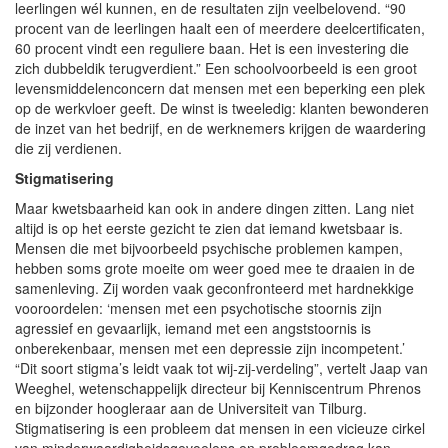
leerlingen wél kunnen, en de resultaten zijn veelbelovend. “90
procent van de leerlingen haalt een of meerdere deelcertificaten,
60 procent vindt een reguliere baan. Het is een investering die
zich dubbeldik terugverdient.” Een schoolvoorbeeld is een groot
levensmiddelenconcern dat mensen met een beperking een plek
op de werkvloer geeft. De winst is tweeledig: klanten bewonderen
de inzet van het bedrijf, en de werknemers krijgen de waardering
die zij verdienen.
Stigmatisering
Maar kwetsbaarheid kan ook in andere dingen zitten. Lang niet
altijd is op het eerste gezicht te zien dat iemand kwetsbaar is.
Mensen die met bijvoorbeeld psychische problemen kampen,
hebben soms grote moeite om weer goed mee te draaien in de
samenleving. Zij worden vaak geconfronteerd met hardnekkige
vooroordelen: ‘mensen met een psychotische stoornis zijn
agressief en gevaarlijk, iemand met een angststoornis is
onberekenbaar, mensen met een depressie zijn incompetent.’
“Dit soort stigma’s leidt vaak tot wij-zij-verdeling”, vertelt Jaap van
Weeghel, wetenschappelijk directeur bij Kenniscentrum Phrenos
en bijzonder hoogleraar aan de Universiteit van Tilburg.
Stigmatisering is een probleem dat mensen in een vicieuze cirkel
van minderwaardigheidsgevoelens en probleemgedrag kan