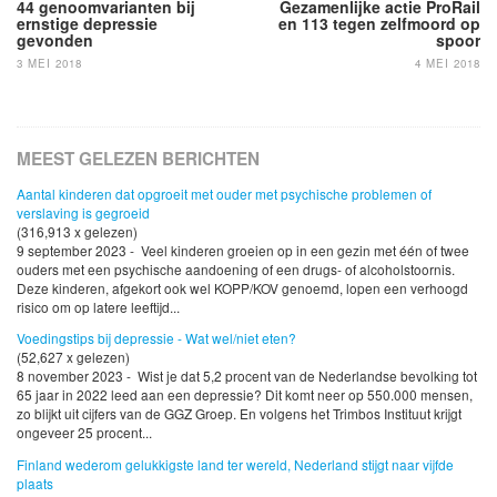
navigatie
44 genoomvarianten bij
Gezamenlijke actie ProRail
ernstige depressie
en 113 tegen zelfmoord op
gevonden
spoor
3 MEI 2018
4 MEI 2018
MEEST GELEZEN BERICHTEN
Aantal kinderen dat opgroeit met ouder met psychische problemen of
verslaving is gegroeid
(316,913 x gelezen)
9 september 2023 - Veel kinderen groeien op in een gezin met één of twee
ouders met een psychische aandoening of een drugs- of alcoholstoornis.
Deze kinderen, afgekort ook wel KOPP/KOV genoemd, lopen een verhoogd
risico om op latere leeftijd...
Voedingstips bij depressie - Wat wel/niet eten?
(52,627 x gelezen)
8 november 2023 - Wist je dat 5,2 procent van de Nederlandse bevolking tot
65 jaar in 2022 leed aan een depressie? Dit komt neer op 550.000 mensen,
zo blijkt uit cijfers van de GGZ Groep. En volgens het Trimbos Instituut krijgt
ongeveer 25 procent...
Finland wederom gelukkigste land ter wereld, Nederland stijgt naar vijfde
plaats