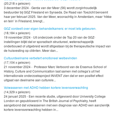
(20,218 x gelezen)
3 december 2024 - Gerda van der Meer (56) wordt zorginhoudelijk
bestuurder bij GGZ Friesland en Synaeda. De Raad van Toezicht benoemt
haar per februari 2025. Van der Meer, woonachtig in Amsterdam, maar ‘hikke
en tein’ in Friesland, brengt...
GGZ oordeelt over eigen behandelkamers: er moet iets gebeuren.
(18,184 x gelezen)
19 november 2024 - Uit onderzoek onder de Top 20 van de GGZ-
instellingen blijkt dat er sporadisch structureel, wetenschappelijk
onderbouwd of uitgebreid wordt stilgestaan bij de therapeutische impact van
de huisvesting op cliënten. Meer dan...
Cultuurdeelname verbetert emotioneel welbevinden
(17,104 x gelezen)
21 november 2024 - Professor Marc Verboord van de Erasmus School of
History, Culture and Communication laat samen met collega’s uit het
internationale onderzoeksproject INVENT zien dat er een positief effect
uitgaat van deelname aan culturele...
Volwassenen met ADHD hebben kortere levensverwachting
(14,329 x gelezen)
24 januari 2025 - Een recente studie, uitgevoerd door University College
London en gepubliceerd in The British Journal of Psychiatry, heeft
aangetoond dat volwassenen met een diagnose van ADHD een aanzienlijk
kortere levensverwachting hebben in...