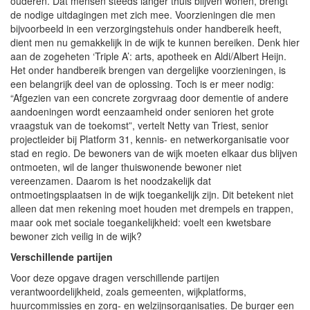
ouderen. Dat mensen steeds langer thuis blijven wonen, brengt
de nodige uitdagingen met zich mee. Voorzieningen die men
bijvoorbeeld in een verzorgingstehuis onder handbereik heeft,
dient men nu gemakkelijk in de wijk te kunnen bereiken. Denk hier
aan de zogeheten ‘Triple A’: arts, apotheek en Aldi/Albert Heijn.
Het onder handbereik brengen van dergelijke voorzieningen, is
een belangrijk deel van de oplossing. Toch is er meer nodig:
“Afgezien van een concrete zorgvraag door dementie of andere
aandoeningen wordt eenzaamheid onder senioren het grote
vraagstuk van de toekomst”, vertelt Netty van Triest, senior
projectleider bij Platform 31, kennis- en netwerkorganisatie voor
stad en regio. De bewoners van de wijk moeten elkaar dus blijven
ontmoeten, wil de langer thuiswonende bewoner niet
vereenzamen. Daarom is het noodzakelijk dat
ontmoetingsplaatsen in de wijk toegankelijk zijn. Dit betekent niet
alleen dat men rekening moet houden met drempels en trappen,
maar ook met sociale toegankelijkheid: voelt een kwetsbare
bewoner zich veilig in de wijk?
Verschillende partijen
Voor deze opgave dragen verschillende partijen
verantwoordelijkheid, zoals gemeenten, wijkplatforms,
huurcommissies en zorg- en welzijnsorganisaties. De burger een