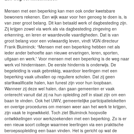
Mensen met een beperking kan men ook onder kwetsbare
bewoners rekenen. Een wijk waar voor hen genoeg te doen is, is
van zeer groot belang. Dit kan betaald werk of dagbesteding zijn.
Zij krijgen zowel via werk als via dagbesteding zingeving en
erkenning, en leren er waardevolle vaardigheden. Dat is van
groot belang voor een volwaardig leven, vindt VGN directeur
Frank Bluiminck: “Mensen met een beperking hebben net als
ieder ander behoefte aan nieuwe ervaringen, leren, sporten,
uitgaan en werk.” Voor mensen met een beperking is de weg naar
werk vol hindernissen. De eerste hindernis is onderwijs. De
begeleiding is vaak gebrekkig, waardoor leerlingen met een
beperking vaak uitvallen op reguliere scholen. Dat zij geen
startkwalificatie halen, kan funest zijn voor hun loopbaan.
Wanneer zij deze wel halen, dan gaan gemeenten er vaak
onterecht vanuit dat zij na hun opleiding zelf in staat zijn om een
baan te vinden. Ook het UWV, gemeentelijke participatieloketten
en overige procedures om mensen weer aan het werk te krijgen,
zijn vaak te ingewikkeld. Toch ziet Bluiminck hoopvolle
ontwikkelingen voor werkzoekenden met een beperking. Zo is er
een nieuw soort college waarmee leerlingen via een praktische
beroepsopleiding een baan vinden. Het is gericht op wat de