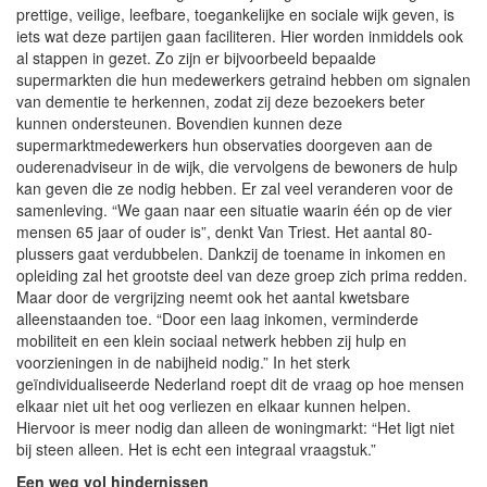
prettige, veilige, leefbare, toegankelijke en sociale wijk geven, is
iets wat deze partijen gaan faciliteren. Hier worden inmiddels ook
al stappen in gezet. Zo zijn er bijvoorbeeld bepaalde
supermarkten die hun medewerkers getraind hebben om signalen
van dementie te herkennen, zodat zij deze bezoekers beter
kunnen ondersteunen. Bovendien kunnen deze
supermarktmedewerkers hun observaties doorgeven aan de
ouderenadviseur in de wijk, die vervolgens de bewoners de hulp
kan geven die ze nodig hebben. Er zal veel veranderen voor de
samenleving. “We gaan naar een situatie waarin één op de vier
mensen 65 jaar of ouder is”, denkt Van Triest. Het aantal 80-
plussers gaat verdubbelen. Dankzij de toename in inkomen en
opleiding zal het grootste deel van deze groep zich prima redden.
Maar door de vergrijzing neemt ook het aantal kwetsbare
alleenstaanden toe. “Door een laag inkomen, verminderde
mobiliteit en een klein sociaal netwerk hebben zij hulp en
voorzieningen in de nabijheid nodig.” In het sterk
geïndividualiseerde Nederland roept dit de vraag op hoe mensen
elkaar niet uit het oog verliezen en elkaar kunnen helpen.
Hiervoor is meer nodig dan alleen de woningmarkt: “Het ligt niet
bij steen alleen. Het is echt een integraal vraagstuk.”
Een weg vol hindernissen