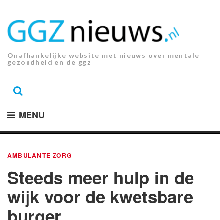
Ga
naar
de
inhoud.
Onafhankelijke website met nieuws over mentale
gezondheid en de ggz
MENU
AMBULANTE ZORG
Steeds meer hulp in de
wijk voor de kwetsbare
burger