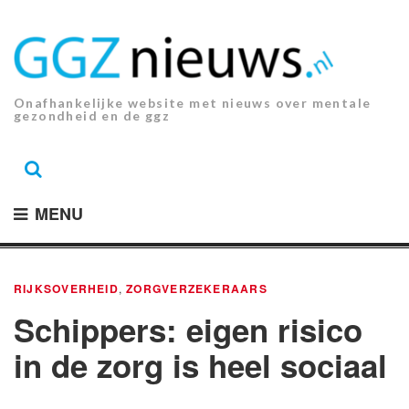
Ga
naar
de
inhoud.
Onafhankelijke website met nieuws over mentale
gezondheid en de ggz
MENU
RIJKSOVERHEID
,
ZORGVERZEKERAARS
Schippers: eigen risico
in de zorg is heel sociaal