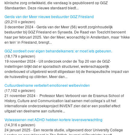
klinische zorg ontwikkeld, die vandaag is gepubliceerd op GGZ
Standaarden. Deze nieuwe standaard biedt...
Gerda van der Meer nieuwe bestuurder GGZ Friesland
(20,210 x gelezen)
3 december 2024 - Gerda van der Meer (56) wordt zorginhoudelijk
bestuurder bij GGZ Friesland en Synaeda. De Raad van Toezicht benoemt
haar per februari 2025. Van der Meer, woonachtig in Amsterdam, maar ‘hikke
en tein’ in Friesland, brengt...
GGZ oordeelt over eigen behandelkamers: er moet iets gebeuren.
(18,179 x gelezen)
19 november 2024 - Uit onderzoek onder de Top 20 van de GGZ-
instellingen blijkt dat er sporadisch structureel, wetenschappelijk
onderbouwd of uitgebreid wordt stilgestaan bij de therapeutische impact van
de huisvesting op cliënten. Meer dan...
Cultuurdeelname verbetert emotioneel welbevinden
(17,102 x gelezen)
21 november 2024 - Professor Marc Verboord van de Erasmus School of
History, Culture and Communication laat samen met collega’s uit het
internationale onderzoeksproject INVENT zien dat er een positief effect
uitgaat van deelname aan culturele...
Volwassenen met ADHD hebben kortere levensverwachting
(14,316 x gelezen)
24 januari 2025 - Een recente studie, uitgevoerd door University College
London en gepubliceerd in The British Journal of Psychiatry, heeft