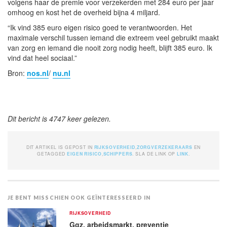
volgens haar de premie voor verzekerden met 284 euro per jaar
omhoog en kost het de overheid bijna 4 miljard.
“Ik vind 385 euro eigen risico goed te verantwoorden. Het
maximale verschil tussen iemand die extreem veel gebruikt maakt
van zorg en iemand die nooit zorg nodig heeft, blijft 385 euro. Ik
vind dat heel sociaal.”
Bron:
nos.nl
/
nu.nl
Dit bericht is 4747 keer gelezen.
DIT ARTIKEL IS GEPOST IN
RIJKSOVERHEID
,
ZORGVERZEKERAARS
EN
GETAGGED
EIGEN RISICO
,
SCHIPPERS
. SLA DE LINK OP
LINK
.
JE BENT MISSCHIEN OOK GEÏNTERESSEERD IN
RIJKSOVERHEID
Ggz, arbeidsmarkt, preventie