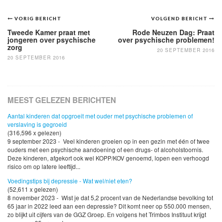
Bericht
VORIG BERICHT
VOLGEND BERICHT
navigatie
Tweede Kamer praat met
Rode Neuzen Dag: Praat
jongeren over psychische
over psychische problemen!
zorg
20 SEPTEMBER 2016
20 SEPTEMBER 2016
MEEST GELEZEN BERICHTEN
Aantal kinderen dat opgroeit met ouder met psychische problemen of
verslaving is gegroeid
(316,596 x gelezen)
9 september 2023 - Veel kinderen groeien op in een gezin met één of twee
ouders met een psychische aandoening of een drugs- of alcoholstoornis.
Deze kinderen, afgekort ook wel KOPP/KOV genoemd, lopen een verhoogd
risico om op latere leeftijd...
Voedingstips bij depressie - Wat wel/niet eten?
(52,611 x gelezen)
8 november 2023 - Wist je dat 5,2 procent van de Nederlandse bevolking tot
65 jaar in 2022 leed aan een depressie? Dit komt neer op 550.000 mensen,
zo blijkt uit cijfers van de GGZ Groep. En volgens het Trimbos Instituut krijgt