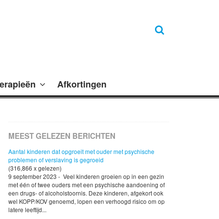
erapieën
Afkortingen
MEEST GELEZEN BERICHTEN
Aantal kinderen dat opgroeit met ouder met psychische
problemen of verslaving is gegroeid
(316,866 x gelezen)
9 september 2023 - Veel kinderen groeien op in een gezin
met één of twee ouders met een psychische aandoening of
een drugs- of alcoholstoornis. Deze kinderen, afgekort ook
wel KOPP/KOV genoemd, lopen een verhoogd risico om op
latere leeftijd...