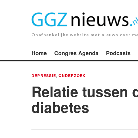
Ga
naar
de
inhoud.
Onafhankelijke website met nieuws over m
Home
Congres Agenda
Podcasts
DEPRESSIE
,
ONDERZOEK
Relatie tussen 
diabetes