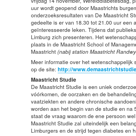
vrijdag 14 november, Werelddiabetesdag, p
uur wordt geopend door Maastrichts burge
onderzoeksresultaten van De Maastricht St
gedeelte is er van 18.30 tot 21.00 uur ee
geïnteresseerde leken. Tijdens dat publie
Limburg zich presenteren. Het wetenschapp
plaats in de Maastricht School of Managem
Maastricht
(nabij station Maastricht Randwy
Meer informatie over het wetenschappelijk
op de site:
http://www.demaastrichtstudie
Maastricht Studie
De Maastricht Studie is een uniek onderzo
vóórkomen, de oorzaken en de behandeling v
vaatziekten en andere chronische aandoen
worden aan het begin van de studie en na 5
staat de vraag waarom de ene persoon wel t
Maastricht Studie zal uiteindelijk een bela
Limburgers en de strijd tegen diabetes en h