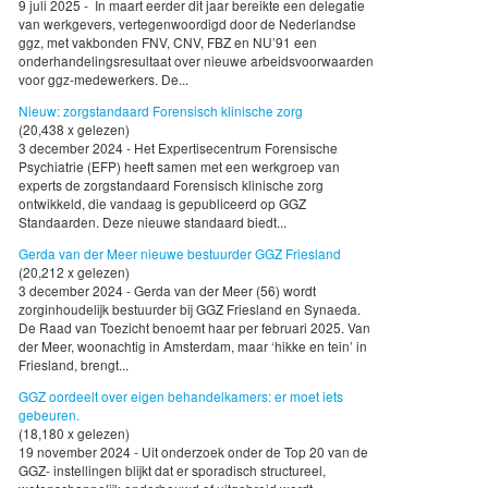
9 juli 2025 - In maart eerder dit jaar bereikte een delegatie
van werkgevers, vertegenwoordigd door de Nederlandse
ggz, met vakbonden FNV, CNV, FBZ en NU’91 een
onderhandelingsresultaat over nieuwe arbeidsvoorwaarden
voor ggz-medewerkers. De...
Nieuw: zorgstandaard Forensisch klinische zorg
(20,438 x gelezen)
3 december 2024 - Het Expertisecentrum Forensische
Psychiatrie (EFP) heeft samen met een werkgroep van
experts de zorgstandaard Forensisch klinische zorg
ontwikkeld, die vandaag is gepubliceerd op GGZ
Standaarden. Deze nieuwe standaard biedt...
Gerda van der Meer nieuwe bestuurder GGZ Friesland
(20,212 x gelezen)
3 december 2024 - Gerda van der Meer (56) wordt
zorginhoudelijk bestuurder bij GGZ Friesland en Synaeda.
De Raad van Toezicht benoemt haar per februari 2025. Van
der Meer, woonachtig in Amsterdam, maar ‘hikke en tein’ in
Friesland, brengt...
GGZ oordeelt over eigen behandelkamers: er moet iets
gebeuren.
(18,180 x gelezen)
19 november 2024 - Uit onderzoek onder de Top 20 van de
GGZ- instellingen blijkt dat er sporadisch structureel,