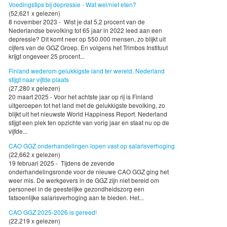
Voedingstips bij depressie - Wat wel/niet eten?
(52,621 x gelezen)
8 november 2023 - Wist je dat 5,2 procent van de
Nederlandse bevolking tot 65 jaar in 2022 leed aan een
depressie? Dit komt neer op 550.000 mensen, zo blijkt uit
cijfers van de GGZ Groep. En volgens het Trimbos Instituut
krijgt ongeveer 25 procent...
Finland wederom gelukkigste land ter wereld, Nederland
stijgt naar vijfde plaats
(27,280 x gelezen)
20 maart 2025 - Voor het achtste jaar op rij is Finland
uitgeroepen tot het land met de gelukkigste bevolking, zo
blijkt uit het nieuwste World Happiness Report. Nederland
stijgt een plek ten opzichte van vorig jaar en staat nu op de
vijfde...
CAO GGZ onderhandelingen lopen vast op salarisverhoging
(22,662 x gelezen)
19 februari 2025 - Tijdens de zevende
onderhandelingsronde voor de nieuwe CAO GGZ ging het
weer mis. De werkgevers in de GGZ zijn niet bereid om
personeel in de geestelijke gezondheidszorg een
fatsoenlijke salarisverhoging aan te bieden. Het...
CAO GGZ 2025-2026 is gereed!
(22,219 x gelezen)