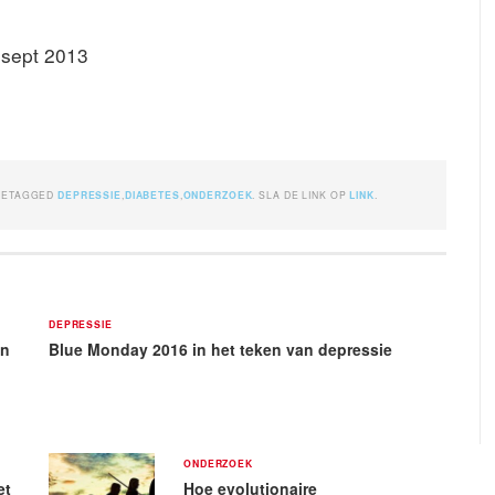
sept 2013
GETAGGED
DEPRESSIE
,
DIABETES
,
ONDERZOEK
. SLA DE LINK OP
LINK
.
DEPRESSIE
en
Blue Monday 2016 in het teken van depressie
ONDERZOEK
et
Hoe evolutionaire