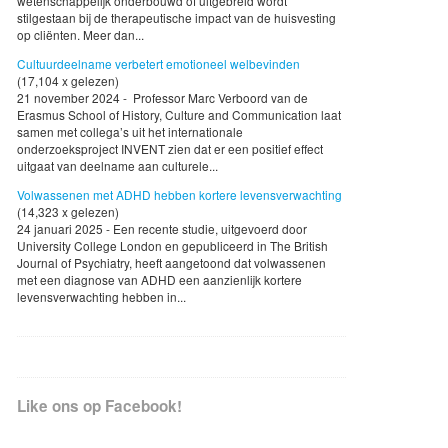
wetenschappelijk onderbouwd of uitgebreid wordt
stilgestaan bij de therapeutische impact van de huisvesting
op cliënten. Meer dan...
Cultuurdeelname verbetert emotioneel welbevinden
(17,104 x gelezen)
21 november 2024 - Professor Marc Verboord van de
Erasmus School of History, Culture and Communication laat
samen met collega’s uit het internationale
onderzoeksproject INVENT zien dat er een positief effect
uitgaat van deelname aan culturele...
Volwassenen met ADHD hebben kortere levensverwachting
(14,323 x gelezen)
24 januari 2025 - Een recente studie, uitgevoerd door
University College London en gepubliceerd in The British
Journal of Psychiatry, heeft aangetoond dat volwassenen
met een diagnose van ADHD een aanzienlijk kortere
levensverwachting hebben in...
Like ons op Facebook!