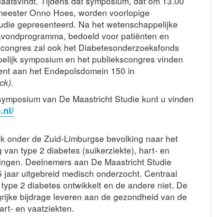
laatsvindt. Tijdens dat symposium, dat om 13.00
meester Onno Hoes, worden voorlopige
udie gepresenteerd. Na het wetenschappelijke
n avondprogramma, bedoeld voor patiënten en
kscongres zal ook het Diabetesonderzoeksfonds
elijk symposium en het publiekscongres vinden
ent aan het Endepolsdomein 150 in
ck).
 symposium van De Maastricht Studie kunt u vinden
.nl/
ek onder de Zuid-Limburgse bevolking naar het
an type 2 diabetes (suikerziekte), hart- en
ingen. Deelnemers aan De Maastricht Studie
 jaar uitgebreid medisch onderzocht. Centraal
ype 2 diabetes ontwikkelt en de andere niet. De
ngrijke bijdrage leveren aan de gezondheid van de
art- en vaatziekten.