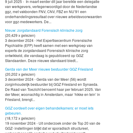
9 juli 2025 - In maart eerder dit jaar bereikte een delegatie
van werkgevers, vertegenwoordigd door de Nederlandse
ggz, met vakbonden FNV, CNV, FBZ en NU’91 een
onderhandelingsresultaat over nieuwe arbeidsvoorwaarden
voor ggz-medewerkers. De...
Nieuw: zorgstandaard Forensisch klinische zorg
(20,429 x gelezen)
3 december 2024 - Het Expertisecentrum Forensische
Psychiatrie (EFP) heeft samen met een werkgroep van
experts de zorgstandaard Forensisch klinische zorg
ontwikkeld, die vandaag is gepubliceerd op GGZ
Standaarden. Deze nieuwe standaard biedt...
Gerda van der Meer nieuwe bestuurder GGZ Friesland
(20,202 x gelezen)
3 december 2024 - Gerda van der Meer (56) wordt
zorginhoudelijk bestuurder bij GGZ Friesland en Synaeda.
De Raad van Toezicht benoemt haar per februari 2025. Van
der Meer, woonachtig in Amsterdam, maar ‘hikke en tein’ in
Friesland, brengt...
GGZ oordeelt over eigen behandelkamers: er moet iets
gebeuren.
(18,172 x gelezen)
19 november 2024 - Uit onderzoek onder de Top 20 van de
GGZ- instellingen blijkt dat er sporadisch structureel,