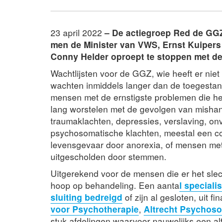
23 april 2022
– De actiegroep Red de GGZ
men de Minister van VWS, Ernst Kuipers 
Conny Helder oproept te stoppen met de 
Wachtlijsten voor de GGZ, wie heeft er ni
wachten inmiddels langer dan de toegestane
mensen met de ernstigste problemen die he
lang worstelen met de gevolgen van mishande
traumaklachten, depressies, verslaving, on
psychosomatische klachten, meestal een c
levensgevaar door anorexia, of mensen me
uitgescholden door stemmen.
Uitgerekend voor de mensen die er het slech
hoop op behandeling. Een aanta
l speciali
sluiting bedreigd
of zijn al gesloten, uit f
voor Psychotherapie
,
Altrecht Psychos
stuk afdelingen waarvoor nauwelijks een al