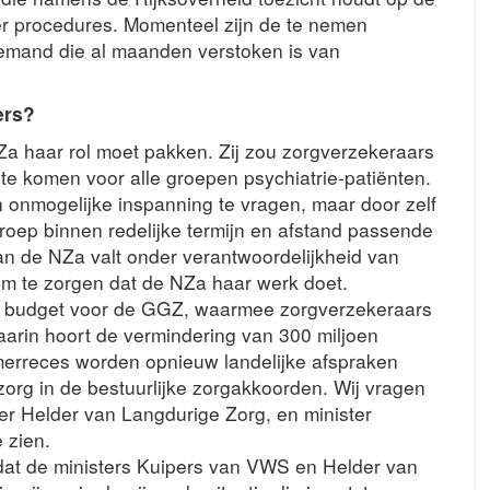
er procedures. Momenteel zijn de te nemen
emand die al maanden verstoken is van
ters?
Za haar rol moet pakken. Zij zou zorgverzekeraars
e komen voor alle groepen psychiatrie-patiënten.
n onmogelijke inspanning te vragen, maar door zelf
ngroep binnen redelijke termijn en afstand passende
an de NZa valt onder verantwoordelijkheid van
om te zorgen dat de NZa haar werk doet.
ch budget voor de GGZ, waarmee zorgverzekeraars
arin hoort de vermindering van 300 miljoen
merreces worden opnieuw landelijke afspraken
org in de bestuurlijke zorgakkoorden. Wij vragen
er Helder van Langdurige Zorg, en minister
 zien.
 dat de ministers Kuipers van VWS en Helder van