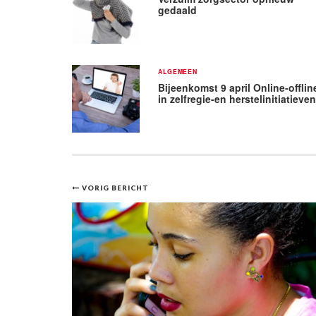
gedaald
ALGEMEEN
Bijeenkomst 9 april Online-offlin
in zelfregie-en herstelinitiatieve
Bericht
VORIG BERICHT
navigatie