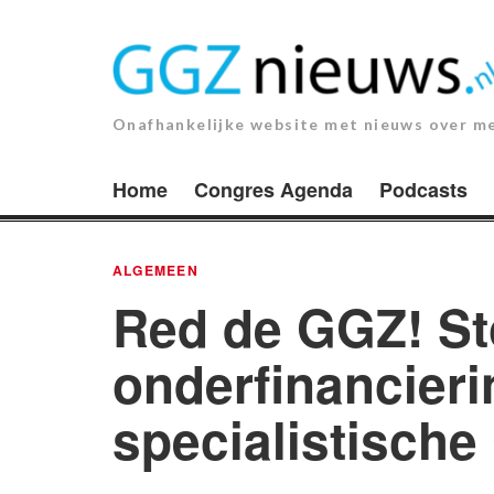
Ga
naar
de
inhoud.
Onafhankelijke website met nieuws over m
Home
Congres Agenda
Podcasts
ALGEMEEN
Red de GGZ! St
onderfinancieri
specialistische