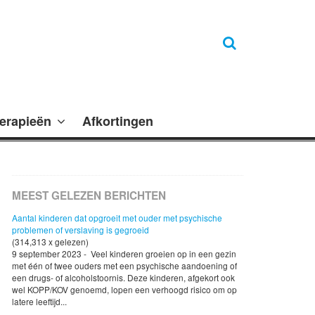
erapieën
Afkortingen
MEEST GELEZEN BERICHTEN
Aantal kinderen dat opgroeit met ouder met psychische
problemen of verslaving is gegroeid
(314,313 x gelezen)
9 september 2023 - Veel kinderen groeien op in een gezin
met één of twee ouders met een psychische aandoening of
een drugs- of alcoholstoornis. Deze kinderen, afgekort ook
wel KOPP/KOV genoemd, lopen een verhoogd risico om op
latere leeftijd...