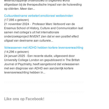
wetenschappelijk onderbouwd of uitgebreid wordt
stilgestaan bij de therapeutische impact van de huisvesting
op cliënten. Meer dan...
Cultuurdeelname verbetert emotioneel welbevinden
(17,095 x gelezen)
21 november 2024 - Professor Marc Verboord van de
Erasmus School of History, Culture and Communication laat
samen met collega’s uit het internationale
onderzoeksproject INVENT zien dat er een positief effect
uitgaat van deelname aan culturele...
Volwassenen met ADHD hebben kortere levensverwachting
(14,296 x gelezen)
24 januari 2025 - Een recente studie, uitgevoerd door
University College London en gepubliceerd in The British
Journal of Psychiatry, heeft aangetoond dat volwassenen
met een diagnose van ADHD een aanzienlijk kortere
levensverwachting hebben in...
Like ons op Facebook!