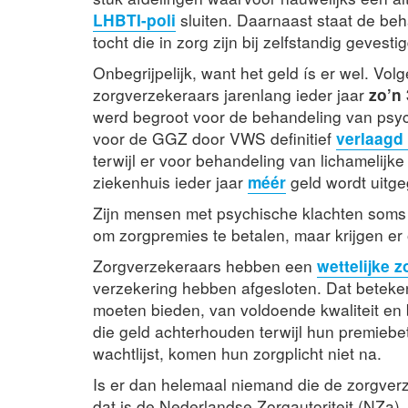
LHBTI-poli
sluiten. Daarnaast staat de be
tocht die in zorg zijn bij zelfstandig gevesti
Onbegrijpelijk, want het geld ís er wel. Vo
zorgverzekeraars jarenlang ieder jaar
zo’n 
werd begroot voor de behandeling van psyc
voor de GGZ door VWS definitief
verlaagd
terwijl er voor behandeling van lichamelijke
ziekenhuis ieder jaar
méér
geld wordt uitge
Zijn mensen met psychische klachten soms m
om zorgpremies te betalen, maar krijgen er
Zorgverzekeraars hebben een
wettelijke z
verzekering hebben afgesloten. Dat beteken
moeten bieden, van voldoende kwaliteit en
die geld achterhouden terwijl hun premiebe
wachtlijst, komen hun zorgplicht niet na.
Is er dan helemaal niemand die de zorgver
dat is de Nederlandse Zorgautoriteit (NZa)