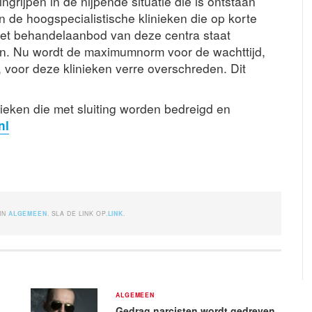
grijpen in de nijpende situatie die is ontstaan
 de hoogspecialistische klinieken die op korte
. Het behandelaanbod van deze centra staat
en. Nu wordt de maximumnorm voor de wachttijd,
, voor deze klinieken verre overschreden. Dit
nieken die met sluiting worden bedreigd en
nl
 IN
ALGEMEEN
. SLA DE LINK OP.
LINK
.
ALGEMEEN
Gedrag narcisten wordt gedreven