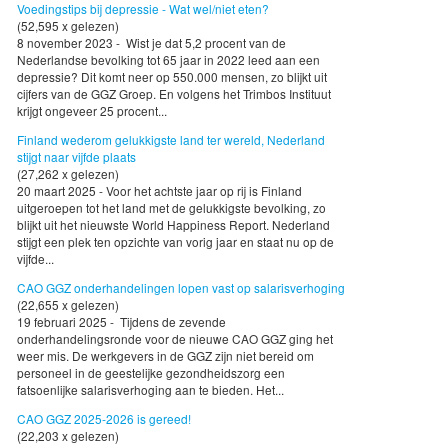
Voedingstips bij depressie - Wat wel/niet eten?
(52,595 x gelezen)
8 november 2023 - Wist je dat 5,2 procent van de
Nederlandse bevolking tot 65 jaar in 2022 leed aan een
depressie? Dit komt neer op 550.000 mensen, zo blijkt uit
cijfers van de GGZ Groep. En volgens het Trimbos Instituut
krijgt ongeveer 25 procent...
Finland wederom gelukkigste land ter wereld, Nederland
stijgt naar vijfde plaats
(27,262 x gelezen)
20 maart 2025 - Voor het achtste jaar op rij is Finland
uitgeroepen tot het land met de gelukkigste bevolking, zo
blijkt uit het nieuwste World Happiness Report. Nederland
stijgt een plek ten opzichte van vorig jaar en staat nu op de
vijfde...
CAO GGZ onderhandelingen lopen vast op salarisverhoging
(22,655 x gelezen)
19 februari 2025 - Tijdens de zevende
onderhandelingsronde voor de nieuwe CAO GGZ ging het
weer mis. De werkgevers in de GGZ zijn niet bereid om
personeel in de geestelijke gezondheidszorg een
fatsoenlijke salarisverhoging aan te bieden. Het...
CAO GGZ 2025-2026 is gereed!
(22,203 x gelezen)