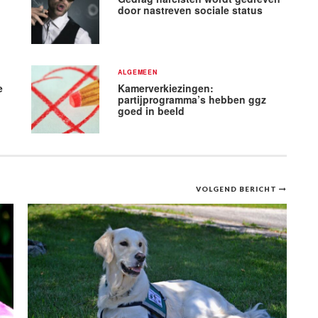
door nastreven sociale status
ALGEMEEN
e
Kamerverkiezingen:
n
partijprogramma’s hebben ggz
goed in beeld
VOLGEND BERICHT