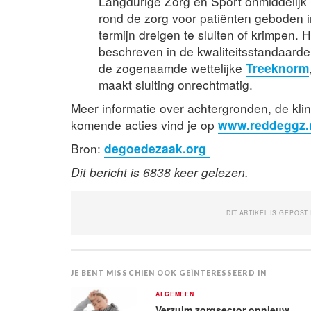
Langdurige Zorg en Sport onmiddelijk in
rond de zorg voor patiënten geboden in
termijn dreigen te sluiten of krimpen
beschreven in de kwaliteitsstandaard
de zogenaamde wettelijke
Treeknorm
maakt sluiting onrechtmatig.
Meer informatie over achtergronden, de kli
komende acties vind je op
www.reddeggz.
Bron:
degoedezaak.org
Dit bericht is 6838 keer gelezen.
DIT ARTIKEL IS GEPOST
JE BENT MISSCHIEN OOK GEÏNTERESSEERD IN
ALGEMEEN
Verzuim zorgsector opnieuw