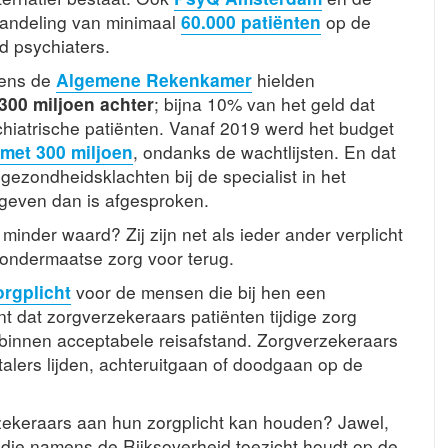
handeling van minimaal
60.000 patiënten
op de
gd psychiaters.
lgens de
Algemene Rekenkamer
hielden
300 miljoen achter
; bijna 10% van het geld dat
hiatrische patiënten. Vanaf 2019 werd het budget
 met 300 miljoen
, ondanks de wachtlijsten. En dat
 gezondheidsklachten bij de specialist in het
geven dan is afgesproken.
inder waard? Zij zijn net als ieder ander verplicht
 ondermaatse zorg voor terug.
orgplicht
voor de mensen die bij hen een
t dat zorgverzekeraars patiënten tijdige zorg
 binnen acceptabele reisafstand. Zorgverzekeraars
talers lijden, achteruitgaan of doodgaan op de
zekeraars aan hun zorgplicht kan houden? Jawel,
, die namens de Rijksoverheid toezicht houdt op de