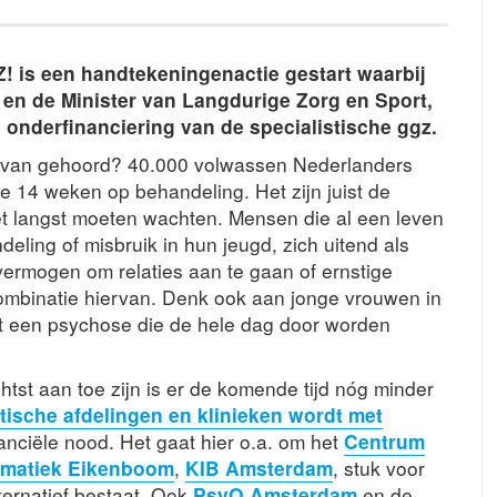
! is een handtekeningenactie gestart waarbij
en de Minister van Langdurige Zorg en Sport,
onderfinanciering van de specialistische ggz.
et van gehoord? 40.000 volwassen Nederlanders
 14 weken op behandeling. Het zijn juist de
t langst moeten wachten. Mensen die al een leven
ling of misbruik in hun jeugd, zich uitend als
vermogen om relaties aan te gaan of ernstige
ombinatie hiervan. Denk ook aan jonge vrouwen in
t een psychose die de hele dag door worden
tst aan toe zijn is er de komende tijd nóg minder
stische afdelingen en klinieken wordt met
inanciële nood. Het gaat hier o.a. om het
Centrum
omatiek Eikenboom
,
KIB Amsterdam
, stuk voor
ternatief bestaat. Ook
PsyQ Amsterdam
en de