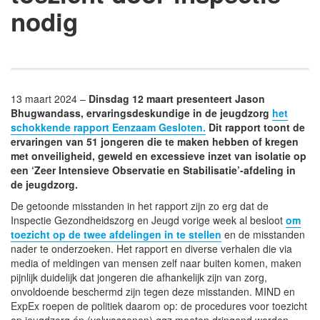
nodig
13 maart 2024 –
Dinsdag 12 maart presenteert Jason
Bhugwandass, ervaringsdeskundige in de jeugdzorg
het
schokkende rapport Eenzaam Gesloten.
Dit rapport toont de
ervaringen van 51 jongeren die te maken hebben of kregen
met onveiligheid, geweld en excessieve inzet van isolatie op
een ‘Zeer Intensieve Observatie en Stabilisatie’-afdeling in
de jeugdzorg.
De getoonde misstanden in het rapport zijn zo erg dat de
Inspectie Gezondheidszorg en Jeugd vorige week al besloot
om
toezicht op de twee afdelingen in te stellen
en de misstanden
nader te onderzoeken. Het rapport en diverse verhalen die via
media of meldingen van mensen zelf naar buiten komen, maken
pijnlijk duidelijk dat jongeren die afhankelijk zijn van zorg,
onvoldoende beschermd zijn tegen deze misstanden. MIND en
ExpEx roepen de politiek daarom op: de procedures voor toezicht
op jeugdzorg én (volwassenen) ggz moeten dringend worden