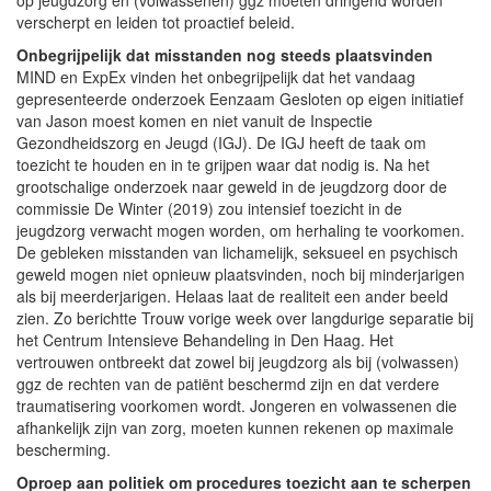
verscherpt en leiden tot proactief beleid.
Onbegrijpelijk dat misstanden nog steeds plaatsvinden
MIND en ExpEx vinden het onbegrijpelijk dat het vandaag
gepresenteerde onderzoek Eenzaam Gesloten op eigen initiatief
van Jason moest komen en niet vanuit de Inspectie
Gezondheidszorg en Jeugd (IGJ). De IGJ heeft de taak om
toezicht te houden en in te grijpen waar dat nodig is. Na het
grootschalige onderzoek naar geweld in de jeugdzorg door de
commissie De Winter (2019) zou intensief toezicht in de
jeugdzorg verwacht mogen worden, om herhaling te voorkomen.
De gebleken misstanden van lichamelijk, seksueel en psychisch
geweld mogen niet opnieuw plaatsvinden, noch bij minderjarigen
als bij meerderjarigen. Helaas laat de realiteit een ander beeld
zien. Zo berichtte Trouw vorige week over langdurige separatie bij
het Centrum Intensieve Behandeling in Den Haag. Het
vertrouwen ontbreekt dat zowel bij jeugdzorg als bij (volwassen)
ggz de rechten van de patiënt beschermd zijn en dat verdere
traumatisering voorkomen wordt. Jongeren en volwassenen die
afhankelijk zijn van zorg, moeten kunnen rekenen op maximale
bescherming.
Oproep aan politiek om procedures toezicht aan te scherpen