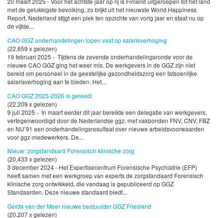
20 maart 2025 - Voor het achtste jaar op rij is Finland uitgeroepen tot het land
met de gelukkigste bevolking, zo blijkt uit het nieuwste World Happiness
Report. Nederland stijgt een plek ten opzichte van vorig jaar en staat nu op
de vijfde...
CAO GGZ onderhandelingen lopen vast op salarisverhoging
(22,659 x gelezen)
19 februari 2025 - Tijdens de zevende onderhandelingsronde voor de
nieuwe CAO GGZ ging het weer mis. De werkgevers in de GGZ zijn niet
bereid om personeel in de geestelijke gezondheidszorg een fatsoenlijke
salarisverhoging aan te bieden. Het...
CAO GGZ 2025-2026 is gereed!
(22,209 x gelezen)
9 juli 2025 - In maart eerder dit jaar bereikte een delegatie van werkgevers,
vertegenwoordigd door de Nederlandse ggz, met vakbonden FNV, CNV, FBZ
en NU’91 een onderhandelingsresultaat over nieuwe arbeidsvoorwaarden
voor ggz-medewerkers. De...
Nieuw: zorgstandaard Forensisch klinische zorg
(20,433 x gelezen)
3 december 2024 - Het Expertisecentrum Forensische Psychiatrie (EFP)
heeft samen met een werkgroep van experts de zorgstandaard Forensisch
klinische zorg ontwikkeld, die vandaag is gepubliceerd op GGZ
Standaarden. Deze nieuwe standaard biedt...
Gerda van der Meer nieuwe bestuurder GGZ Friesland
(20,207 x gelezen)