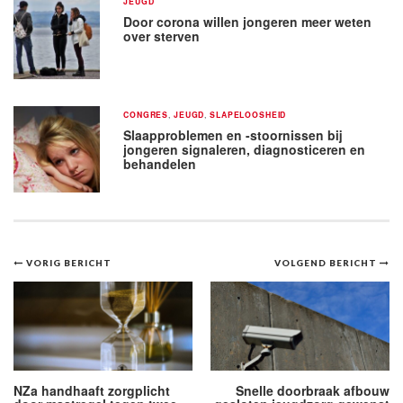
JEUGD
Door corona willen jongeren meer weten
over sterven
CONGRES
,
JEUGD
,
SLAPELOOSHEID
Slaapproblemen en -stoornissen bij
jongeren signaleren, diagnosticeren en
behandelen
Bericht
VORIG BERICHT
VOLGEND BERICHT
navigatie
NZa handhaaft zorgplicht
Snelle doorbraak afbouw