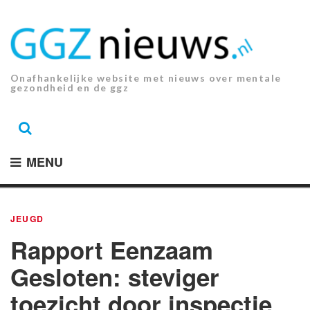
Ga
naar
de
inhoud.
Onafhankelijke website met nieuws over mentale
gezondheid en de ggz
MENU
JEUGD
Rapport Eenzaam
Gesloten: steviger
toezicht door inspectie