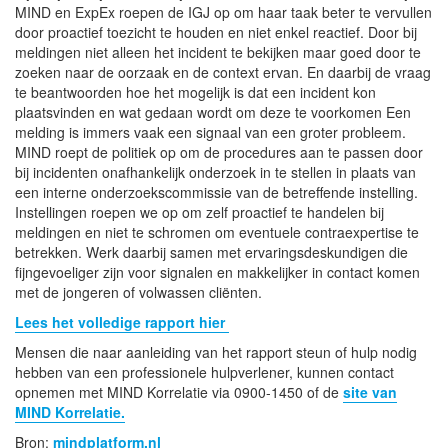
MIND en ExpEx roepen de IGJ op om haar taak beter te vervullen
door proactief toezicht te houden en niet enkel reactief. Door bij
meldingen niet alleen het incident te bekijken maar goed door te
zoeken naar de oorzaak en de context ervan. En daarbij de vraag
te beantwoorden hoe het mogelijk is dat een incident kon
plaatsvinden en wat gedaan wordt om deze te voorkomen Een
melding is immers vaak een signaal van een groter probleem.
MIND roept de politiek op om de procedures aan te passen door
bij incidenten onafhankelijk onderzoek in te stellen in plaats van
een interne onderzoekscommissie van de betreffende instelling.
Instellingen roepen we op om zelf proactief te handelen bij
meldingen en niet te schromen om eventuele contraexpertise te
betrekken. Werk daarbij samen met ervaringsdeskundigen die
fijngevoeliger zijn voor signalen en makkelijker in contact komen
met de jongeren of volwassen cliënten.
Lees het volledige rapport hier
Mensen die naar aanleiding van het rapport steun of hulp nodig
hebben van een professionele hulpverlener, kunnen contact
opnemen met MIND Korrelatie via 0900-1450 of de
site van
MIND Korrelatie.
Bron:
mindplatform.nl