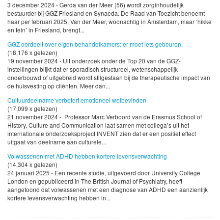
3 december 2024 - Gerda van der Meer (56) wordt zorginhoudelijk
bestuurder bij GGZ Friesland en Synaeda. De Raad van Toezicht benoemt
haar per februari 2025. Van der Meer, woonachtig in Amsterdam, maar ‘hikke
en tein’ in Friesland, brengt...
GGZ oordeelt over eigen behandelkamers: er moet iets gebeuren.
(18,176 x gelezen)
19 november 2024 - Uit onderzoek onder de Top 20 van de GGZ-
instellingen blijkt dat er sporadisch structureel, wetenschappelijk
onderbouwd of uitgebreid wordt stilgestaan bij de therapeutische impact van
de huisvesting op cliënten. Meer dan...
Cultuurdeelname verbetert emotioneel welbevinden
(17,099 x gelezen)
21 november 2024 - Professor Marc Verboord van de Erasmus School of
History, Culture and Communication laat samen met collega’s uit het
internationale onderzoeksproject INVENT zien dat er een positief effect
uitgaat van deelname aan culturele...
Volwassenen met ADHD hebben kortere levensverwachting
(14,304 x gelezen)
24 januari 2025 - Een recente studie, uitgevoerd door University College
London en gepubliceerd in The British Journal of Psychiatry, heeft
aangetoond dat volwassenen met een diagnose van ADHD een aanzienlijk
kortere levensverwachting hebben in...