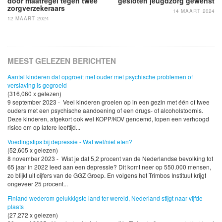
door maatregel tegen twee
gesloten jeugdzorg gewenst
zorgverzekeraars
14 MAART 2024
12 MAART 2024
MEEST GELEZEN BERICHTEN
Aantal kinderen dat opgroeit met ouder met psychische problemen of
verslaving is gegroeid
(316,060 x gelezen)
9 september 2023 - Veel kinderen groeien op in een gezin met één of twee
ouders met een psychische aandoening of een drugs- of alcoholstoornis.
Deze kinderen, afgekort ook wel KOPP/KOV genoemd, lopen een verhoogd
risico om op latere leeftijd...
Voedingstips bij depressie - Wat wel/niet eten?
(52,605 x gelezen)
8 november 2023 - Wist je dat 5,2 procent van de Nederlandse bevolking tot
65 jaar in 2022 leed aan een depressie? Dit komt neer op 550.000 mensen,
zo blijkt uit cijfers van de GGZ Groep. En volgens het Trimbos Instituut krijgt
ongeveer 25 procent...
Finland wederom gelukkigste land ter wereld, Nederland stijgt naar vijfde
plaats
(27,272 x gelezen)