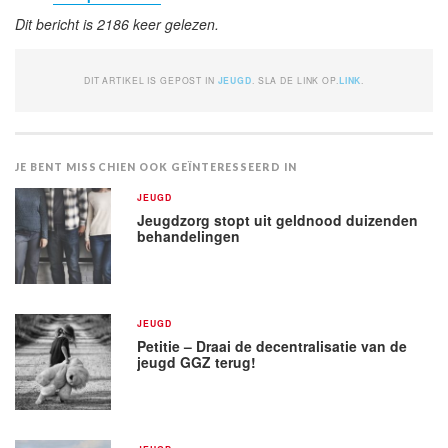
Dit bericht is 2186 keer gelezen.
DIT ARTIKEL IS GEPOST IN
JEUGD
. SLA DE LINK OP.
LINK
.
JE BENT MISSCHIEN OOK GEÏNTERESSEERD IN
JEUGD
Jeugdzorg stopt uit geldnood duizenden
behandelingen
JEUGD
Petitie – Draai de decentralisatie van de
jeugd GGZ terug!