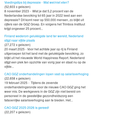
Voedingstips bij depressie - Wat wel/niet eten?
(52,603 x gelezen)
8 november 2023 - Wist je dat 5,2 procent van de
Nederlandse bevolking tot 65 jaar in 2022 leed aan een
depressie? Dit komt neer op 550.000 mensen, zo blijkt uit
cijfers van de GGZ Groep. En volgens het Trimbos Instituut
krijgt ongeveer 25 procent...
Finland wederom gelukkigste land ter wereld, Nederland
stijgt naar vijfde plaats
(27,272 x gelezen)
20 maart 2025 - Voor het achtste jaar op rij is Finland
uitgeroepen tot het land met de gelukkigste bevolking, zo
blijkt uit het nieuwste World Happiness Report. Nederland
stijgt een plek ten opzichte van vorig jaar en staat nu op de
vijfde...
CAO GGZ onderhandelingen lopen vast op salarisverhoging
(22,658 x gelezen)
19 februari 2025 - Tijdens de zevende
onderhandelingsronde voor de nieuwe CAO GGZ ging het
weer mis. De werkgevers in de GGZ zijn niet bereid om
personeel in de geestelijke gezondheidszorg een
fatsoenlijke salarisverhoging aan te bieden. Het...
CAO GGZ 2025-2026 is gereed!
(22,207 x gelezen)