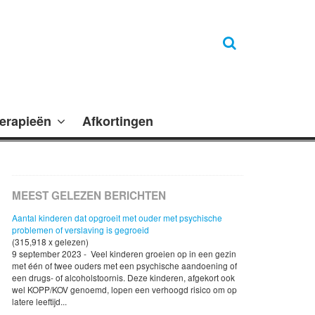
erapieën
Afkortingen
MEEST GELEZEN BERICHTEN
Aantal kinderen dat opgroeit met ouder met psychische
problemen of verslaving is gegroeid
(315,918 x gelezen)
9 september 2023 - Veel kinderen groeien op in een gezin
met één of twee ouders met een psychische aandoening of
een drugs- of alcoholstoornis. Deze kinderen, afgekort ook
wel KOPP/KOV genoemd, lopen een verhoogd risico om op
latere leeftijd...