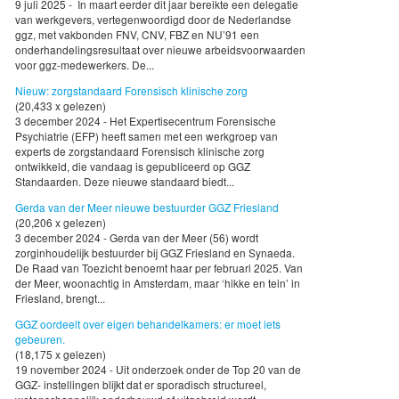
9 juli 2025 - In maart eerder dit jaar bereikte een delegatie
van werkgevers, vertegenwoordigd door de Nederlandse
ggz, met vakbonden FNV, CNV, FBZ en NU’91 een
onderhandelingsresultaat over nieuwe arbeidsvoorwaarden
voor ggz-medewerkers. De...
Nieuw: zorgstandaard Forensisch klinische zorg
(20,433 x gelezen)
3 december 2024 - Het Expertisecentrum Forensische
Psychiatrie (EFP) heeft samen met een werkgroep van
experts de zorgstandaard Forensisch klinische zorg
ontwikkeld, die vandaag is gepubliceerd op GGZ
Standaarden. Deze nieuwe standaard biedt...
Gerda van der Meer nieuwe bestuurder GGZ Friesland
(20,206 x gelezen)
3 december 2024 - Gerda van der Meer (56) wordt
zorginhoudelijk bestuurder bij GGZ Friesland en Synaeda.
De Raad van Toezicht benoemt haar per februari 2025. Van
der Meer, woonachtig in Amsterdam, maar ‘hikke en tein’ in
Friesland, brengt...
GGZ oordeelt over eigen behandelkamers: er moet iets
gebeuren.
(18,175 x gelezen)
19 november 2024 - Uit onderzoek onder de Top 20 van de
GGZ- instellingen blijkt dat er sporadisch structureel,