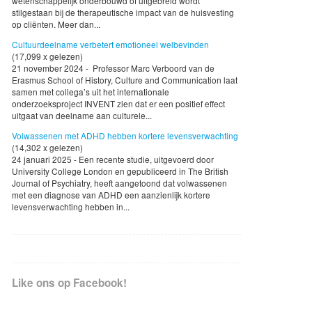
wetenschappelijk onderbouwd of uitgebreid wordt
stilgestaan bij de therapeutische impact van de huisvesting
op cliënten. Meer dan...
Cultuurdeelname verbetert emotioneel welbevinden
(17,099 x gelezen)
21 november 2024 - Professor Marc Verboord van de
Erasmus School of History, Culture and Communication laat
samen met collega’s uit het internationale
onderzoeksproject INVENT zien dat er een positief effect
uitgaat van deelname aan culturele...
Volwassenen met ADHD hebben kortere levensverwachting
(14,302 x gelezen)
24 januari 2025 - Een recente studie, uitgevoerd door
University College London en gepubliceerd in The British
Journal of Psychiatry, heeft aangetoond dat volwassenen
met een diagnose van ADHD een aanzienlijk kortere
levensverwachting hebben in...
Like ons op Facebook!