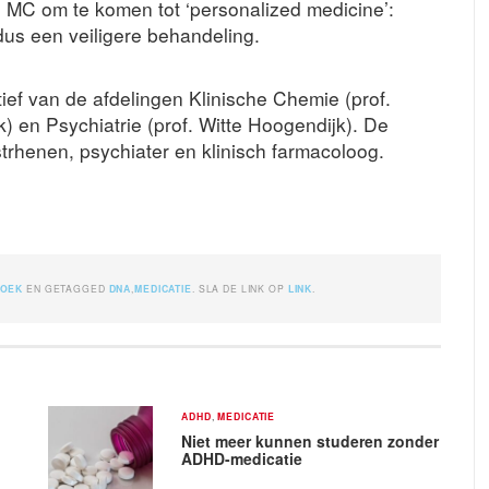
s MC om te komen tot ‘personalized medicine’:
dus een veiligere behandeling.
tief van de afdelingen Klinische Chemie (prof.
) en Psychiatrie (prof. Witte Hoogendijk). De
rhenen, psychiater en klinisch farmacoloog.
ZOEK
EN GETAGGED
DNA
,
MEDICATIE
. SLA DE LINK OP
LINK
.
ADHD
,
MEDICATIE
Niet meer kunnen studeren zonder
ADHD-medicatie