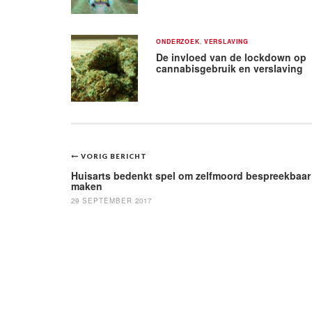
ONDERZOEK
,
VERSLAVING
De invloed van de lockdown op
cannabisgebruik en verslaving
Bericht
VORIG BERICHT
navigatie
Huisarts bedenkt spel om zelfmoord bespreekbaar
maken
29 SEPTEMBER 2017