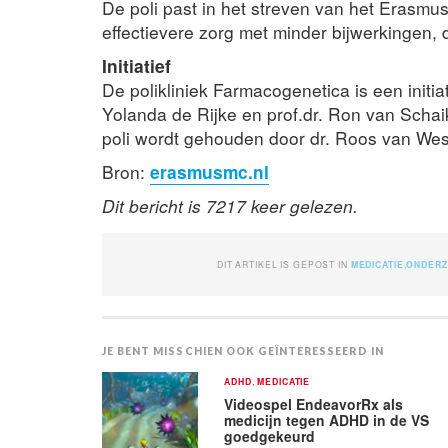
De poli past in het streven van het Erasmu
effectievere zorg met minder bijwerkingen, 
Initiatief
De polikliniek Farmacogenetica is een initia
Yolanda de Rijke en prof.dr. Ron van Schaik
poli wordt gehouden door dr. Roos van West
Bron:
erasmusmc.nl
Dit bericht is 7217 keer gelezen.
DIT ARTIKEL IS GEPOST IN
MEDICATIE
,
ONDER
JE BENT MISSCHIEN OOK GEÏNTERESSEERD IN
ADHD
,
MEDICATIE
Videospel EndeavorRx als
medicijn tegen ADHD in de VS
goedgekeurd