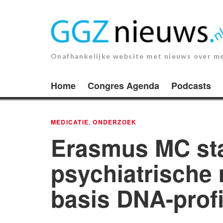
Ga
naar
de
inhoud.
Onafhankelijke website met nieuws over m
Home
Congres Agenda
Podcasts
MEDICATIE
,
ONDERZOEK
Erasmus MC sta
psychiatrische 
basis DNA-profi