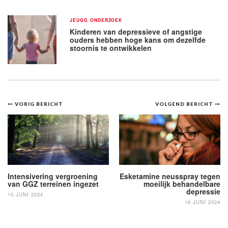
JEUGD
,
ONDERZOEK
Kinderen van depressieve of angstige
ouders hebben hoge kans om dezelfde
stoornis te ontwikkelen
Bericht
VORIG BERICHT
VOLGEND BERICHT
navigatie
Intensivering vergroening
Esketamine neusspray tegen
van GGZ terreinen ingezet
moeilijk behandelbare
depressie
15 JUNI 2024
16 JUNI 2024