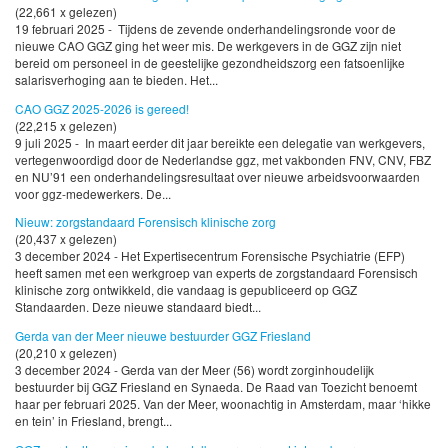
(22,661 x gelezen)
19 februari 2025 - Tijdens de zevende onderhandelingsronde voor de
nieuwe CAO GGZ ging het weer mis. De werkgevers in de GGZ zijn niet
bereid om personeel in de geestelijke gezondheidszorg een fatsoenlijke
salarisverhoging aan te bieden. Het...
CAO GGZ 2025-2026 is gereed!
(22,215 x gelezen)
9 juli 2025 - In maart eerder dit jaar bereikte een delegatie van werkgevers,
vertegenwoordigd door de Nederlandse ggz, met vakbonden FNV, CNV, FBZ
en NU’91 een onderhandelingsresultaat over nieuwe arbeidsvoorwaarden
voor ggz-medewerkers. De...
Nieuw: zorgstandaard Forensisch klinische zorg
(20,437 x gelezen)
3 december 2024 - Het Expertisecentrum Forensische Psychiatrie (EFP)
heeft samen met een werkgroep van experts de zorgstandaard Forensisch
klinische zorg ontwikkeld, die vandaag is gepubliceerd op GGZ
Standaarden. Deze nieuwe standaard biedt...
Gerda van der Meer nieuwe bestuurder GGZ Friesland
(20,210 x gelezen)
3 december 2024 - Gerda van der Meer (56) wordt zorginhoudelijk
bestuurder bij GGZ Friesland en Synaeda. De Raad van Toezicht benoemt
haar per februari 2025. Van der Meer, woonachtig in Amsterdam, maar ‘hikke
en tein’ in Friesland, brengt...