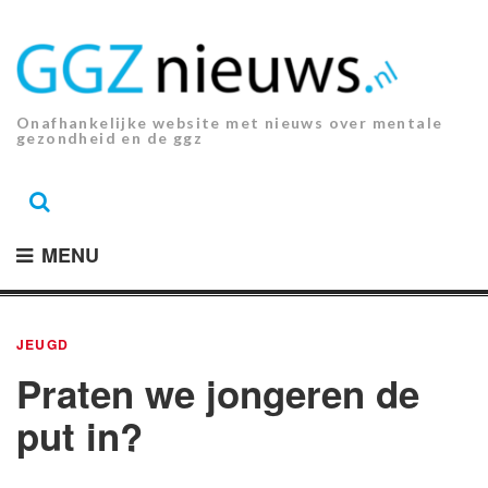
Ga
naar
de
inhoud.
Onafhankelijke website met nieuws over mentale
gezondheid en de ggz
MENU
JEUGD
Praten we jongeren de
put in?