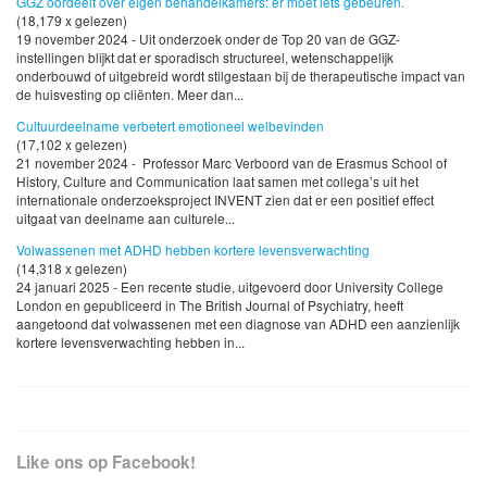
GGZ oordeelt over eigen behandelkamers: er moet iets gebeuren.
(18,179 x gelezen)
19 november 2024 - Uit onderzoek onder de Top 20 van de GGZ-
instellingen blijkt dat er sporadisch structureel, wetenschappelijk
onderbouwd of uitgebreid wordt stilgestaan bij de therapeutische impact van
de huisvesting op cliënten. Meer dan...
Cultuurdeelname verbetert emotioneel welbevinden
(17,102 x gelezen)
21 november 2024 - Professor Marc Verboord van de Erasmus School of
History, Culture and Communication laat samen met collega’s uit het
internationale onderzoeksproject INVENT zien dat er een positief effect
uitgaat van deelname aan culturele...
Volwassenen met ADHD hebben kortere levensverwachting
(14,318 x gelezen)
24 januari 2025 - Een recente studie, uitgevoerd door University College
London en gepubliceerd in The British Journal of Psychiatry, heeft
aangetoond dat volwassenen met een diagnose van ADHD een aanzienlijk
kortere levensverwachting hebben in...
Like ons op Facebook!