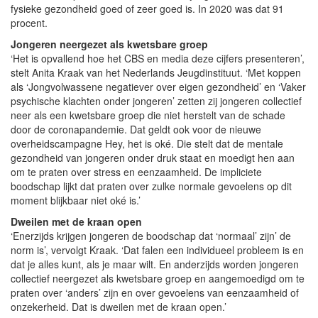
fysieke gezondheid goed of zeer goed is. In 2020 was dat 91
procent.
Jongeren neergezet als kwetsbare groep
‘Het is opvallend hoe het CBS en media deze cijfers presenteren’,
stelt Anita Kraak van het Nederlands Jeugdinstituut. ‘Met koppen
als ‘Jongvolwassene negatiever over eigen gezondheid’ en ‘Vaker
psychische klachten onder jongeren’ zetten zij jongeren collectief
neer als een kwetsbare groep die niet herstelt van de schade
door de coronapandemie. Dat geldt ook voor de nieuwe
overheidscampagne Hey, het is oké. Die stelt dat de mentale
gezondheid van jongeren onder druk staat en moedigt hen aan
om te praten over stress en eenzaamheid. De impliciete
boodschap lijkt dat praten over zulke normale gevoelens op dit
moment blijkbaar niet oké is.’
Dweilen met de kraan open
‘Enerzijds krijgen jongeren de boodschap dat ‘normaal’ zijn’ de
norm is’, vervolgt Kraak. ‘Dat falen een individueel probleem is en
dat je alles kunt, als je maar wilt. En anderzijds worden jongeren
collectief neergezet als kwetsbare groep en aangemoedigd om te
praten over ‘anders’ zijn en over gevoelens van eenzaamheid of
onzekerheid. Dat is dweilen met de kraan open.’