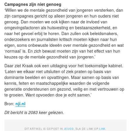
Campagnes zijn niet genoeg
‘Willen we de mentale gezondheid van jongeren versterken, dan
zijn campagnes gericht op alleen jongeren en hun ouders niet
genoeg. Dan moeten we ook kijken naar de invloed van
omgevingsfactoren als huisvesting en bestaanszekerheid, en
naar het gevoel erbij te horen. Dan zullen ook beleidsmakers,
onderzoekers en journalisten kritisch moeten kijken naar hun
eigen, soms onbewuste ideeën over mentale gezondheid en wat
‘normaal’ is. En zich bewust moeten zijn van het effect van hun
keuzes op de mentale gezondheid van jongeren.’
Daar ziet Kraak ook een uitdaging voor het toekomstige kabinet.
‘Laten we elkaar niet uitsluiten of ziek praten op basis van
dominante beelden en opvattingen. Maar samen op basis van
kennis, feiten en maatschappelijke waarden de volgende
generatie ondersteunen om gezond, veilig en met vertrouwen op
te groeien. Want opvoeden doe je echt samen.’
Bron:
nji.nl
Dit bericht is 2083 keer gelezen.
DIT ARTIKEL IS GEPOST IN
JEUGD
. SLA DE LINK OP.
LINK
.