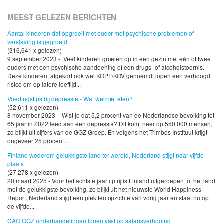
MEEST GELEZEN BERICHTEN
Aantal kinderen dat opgroeit met ouder met psychische problemen of
verslaving is gegroeid
(316,641 x gelezen)
9 september 2023 - Veel kinderen groeien op in een gezin met één of twee
ouders met een psychische aandoening of een drugs- of alcoholstoornis.
Deze kinderen, afgekort ook wel KOPP/KOV genoemd, lopen een verhoogd
risico om op latere leeftijd...
Voedingstips bij depressie - Wat wel/niet eten?
(52,611 x gelezen)
8 november 2023 - Wist je dat 5,2 procent van de Nederlandse bevolking tot
65 jaar in 2022 leed aan een depressie? Dit komt neer op 550.000 mensen,
zo blijkt uit cijfers van de GGZ Groep. En volgens het Trimbos Instituut krijgt
ongeveer 25 procent...
Finland wederom gelukkigste land ter wereld, Nederland stijgt naar vijfde
plaats
(27,278 x gelezen)
20 maart 2025 - Voor het achtste jaar op rij is Finland uitgeroepen tot het land
met de gelukkigste bevolking, zo blijkt uit het nieuwste World Happiness
Report. Nederland stijgt een plek ten opzichte van vorig jaar en staat nu op
de vijfde...
CAO GGZ onderhandelingen lopen vast op salarisverhoging