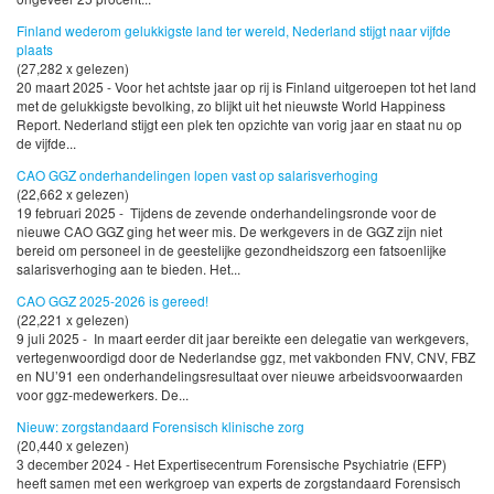
Finland wederom gelukkigste land ter wereld, Nederland stijgt naar vijfde
plaats
(27,282 x gelezen)
20 maart 2025 - Voor het achtste jaar op rij is Finland uitgeroepen tot het land
met de gelukkigste bevolking, zo blijkt uit het nieuwste World Happiness
Report. Nederland stijgt een plek ten opzichte van vorig jaar en staat nu op
de vijfde...
CAO GGZ onderhandelingen lopen vast op salarisverhoging
(22,662 x gelezen)
19 februari 2025 - Tijdens de zevende onderhandelingsronde voor de
nieuwe CAO GGZ ging het weer mis. De werkgevers in de GGZ zijn niet
bereid om personeel in de geestelijke gezondheidszorg een fatsoenlijke
salarisverhoging aan te bieden. Het...
CAO GGZ 2025-2026 is gereed!
(22,221 x gelezen)
9 juli 2025 - In maart eerder dit jaar bereikte een delegatie van werkgevers,
vertegenwoordigd door de Nederlandse ggz, met vakbonden FNV, CNV, FBZ
en NU’91 een onderhandelingsresultaat over nieuwe arbeidsvoorwaarden
voor ggz-medewerkers. De...
Nieuw: zorgstandaard Forensisch klinische zorg
(20,440 x gelezen)
3 december 2024 - Het Expertisecentrum Forensische Psychiatrie (EFP)
heeft samen met een werkgroep van experts de zorgstandaard Forensisch