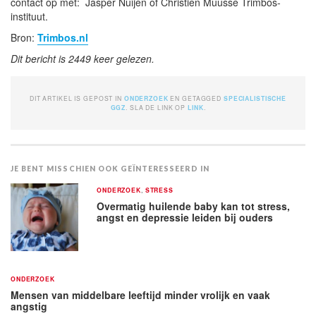
contact op met: Jasper Nuijen of Christien Muusse Trimbos-
instituut.
Bron:
Trimbos.nl
Dit bericht is 2449 keer gelezen.
DIT ARTIKEL IS GEPOST IN
ONDERZOEK
EN GETAGGED
SPECIALISTISCHE
GGZ
. SLA DE LINK OP
LINK
.
JE BENT MISSCHIEN OOK GEÏNTERESSEERD IN
ONDERZOEK
,
STRESS
Overmatig huilende baby kan tot stress,
angst en depressie leiden bij ouders
ONDERZOEK
Mensen van middelbare leeftijd minder vrolijk en vaak
angstig