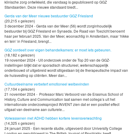
klinische zorg ontwikkeld, die vandaag is gepubliceerd op GGZ
Standaarden. Deze nieuwe standaard biedt...
Gerda van der Meer nieuwe bestuurder GGZ Friesland
(20,215 x gelezen)
3 december 2024 - Gerda van der Meer (56) wordt zorginhoudelijk
bestuurder bij GGZ Friesland en Synaeda. De Raad van Toezicht benoemt
haar per februari 2025. Van der Meer, woonachtig in Amsterdam, maar ‘hikke
en tein’ in Friesland, brengt...
GGZ oordeelt over eigen behandelkamers: er moet iets gebeuren.
(18,182 x gelezen)
19 november 2024 - Uit onderzoek onder de Top 20 van de GGZ-
instellingen blijkt dat er sporadisch structureel, wetenschappelijk
onderbouwd of uitgebreid wordt stilgestaan bij de therapeutische impact van
de huisvesting op cliënten. Meer dan...
Cultuurdeelname verbetert emotioneel welbevinden
(17,104 x gelezen)
21 november 2024 - Professor Marc Verboord van de Erasmus School of
History, Culture and Communication laat samen met collega’s uit het
internationale onderzoeksproject INVENT zien dat er een positief effect
uitgaat van deelname aan culturele...
Volwassenen met ADHD hebben kortere levensverwachting
(14,325 x gelezen)
24 januari 2025 - Een recente studie, uitgevoerd door University College
London en gepubliceerd in The British Journal of Psychiatry, heeft