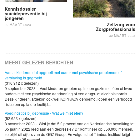
Kennisdossier
suïcidepreventie bij
jongeren
Zelfzorg voor
29 MAART 2023
Zorgprofessionals
30 MAART 2023
MEEST GELEZEN BERICHTEN
Aantal kinderen dat opgroeit met ouder met psychische problemen of
verslaving is gegroeid
(316,912 x gelezen)
9 september 2023 - Veel kinderen groeien op in een gezin met één of twee
ouders met een psychische aandoening of een drugs- of alcoholstoornis.
Deze kinderen, afgekort ook wel KOPP/KOV genoemd, lopen een verhoogd
risico om op latere leeftijd...
Voedingstips bij depressie - Wat wel/niet eten?
(52,623 x gelezen)
8 november 2023 - Wist je dat 5,2 procent van de Nederlandse bevolking tot
65 jaar in 2022 leed aan een depressie? Dit komt neer op 550.000 mensen,
zo blijkt uit cijfers van de GGZ Groep. En volgens het Trimbos Instituut krijgt
ongeveer 25 procent...