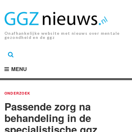
Ga
naar
de
inhoud.
Onafhankelijke website met nieuws over mentale
gezondheid en de ggz
MENU
ONDERZOEK
Passende zorg na
behandeling in de
specialistische ggz