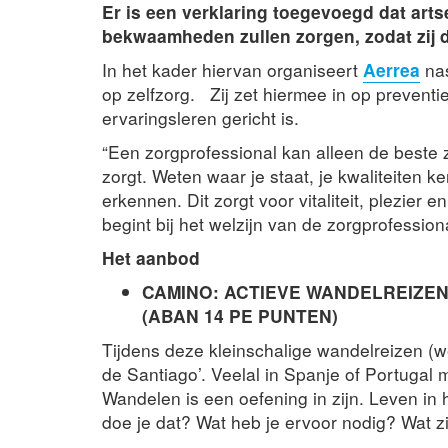
Er is een verklaring toegevoegd dat art
bekwaamheden zullen zorgen, zodat zij 
In het kader hiervan organiseert
Aerrea
nas
op zelfzorg. Zij zet hiermee in op prevent
ervaringsleren gericht is.
“Een zorgprofessional kan alleen de beste zo
zorgt. Weten waar je staat, je kwaliteiten 
erkennen. Dit zorgt voor vitaliteit, plezier e
begint bij het welzijn van de zorgprofession
Het aanbod
CAMINO: ACTIEVE WANDELREIZE
(ABAN 14 PE PUNTEN)
Tijdens deze kleinschalige wandelreizen (
de Santiago’. Veelal in Spanje of Portugal 
Wandelen is een oefening in zijn. Leven in 
doe je dat? Wat heb je ervoor nodig? Wat zi