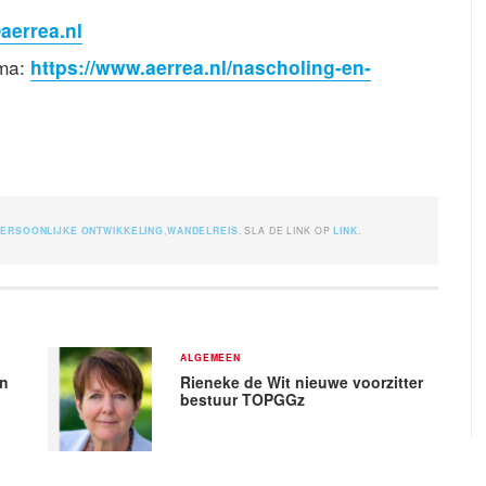
aerrea.nl
mma:
https://www.aerrea.nl/nascholing-en-
ERSOONLIJKE ONTWIKKELING
,
WANDELREIS
. SLA DE LINK OP
LINK
.
ALGEMEEN
en
Rieneke de Wit nieuwe voorzitter
bestuur TOPGGz