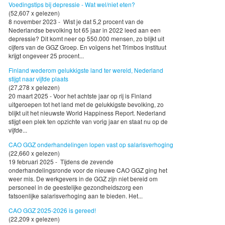
Voedingstips bij depressie - Wat wel/niet eten?
(52,607 x gelezen)
8 november 2023 - Wist je dat 5,2 procent van de
Nederlandse bevolking tot 65 jaar in 2022 leed aan een
depressie? Dit komt neer op 550.000 mensen, zo blijkt uit
cijfers van de GGZ Groep. En volgens het Trimbos Instituut
krijgt ongeveer 25 procent...
Finland wederom gelukkigste land ter wereld, Nederland
stijgt naar vijfde plaats
(27,278 x gelezen)
20 maart 2025 - Voor het achtste jaar op rij is Finland
uitgeroepen tot het land met de gelukkigste bevolking, zo
blijkt uit het nieuwste World Happiness Report. Nederland
stijgt een plek ten opzichte van vorig jaar en staat nu op de
vijfde...
CAO GGZ onderhandelingen lopen vast op salarisverhoging
(22,660 x gelezen)
19 februari 2025 - Tijdens de zevende
onderhandelingsronde voor de nieuwe CAO GGZ ging het
weer mis. De werkgevers in de GGZ zijn niet bereid om
personeel in de geestelijke gezondheidszorg een
fatsoenlijke salarisverhoging aan te bieden. Het...
CAO GGZ 2025-2026 is gereed!
(22,209 x gelezen)