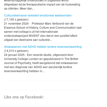
wetenschappelijk onderbouwd of uitgebreid wordt
stilgestaan bij de therapeutische impact van de huisvesting
op cliënten. Meer dan...
Cultuurdeelname verbetert emotioneel welbevinden
(17,100 x gelezen)
21 november 2024 - Professor Marc Verboord van de
Erasmus School of History, Culture and Communication laat
samen met collega’s uit het internationale
onderzoeksproject INVENT zien dat er een positief effect
uitgaat van deelname aan culturele...
Volwassenen met ADHD hebben kortere levensverwachting
(14,310 x gelezen)
24 januari 2025 - Een recente studie, uitgevoerd door
University College London en gepubliceerd in The British
Journal of Psychiatry, heeft aangetoond dat volwassenen
met een diagnose van ADHD een aanzienlijk kortere
levensverwachting hebben in...
Like ons op Facebook!