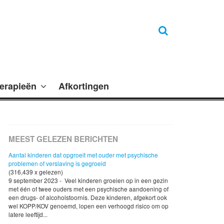
erapieën
Afkortingen
MEEST GELEZEN BERICHTEN
Aantal kinderen dat opgroeit met ouder met psychische
problemen of verslaving is gegroeid
(316,439 x gelezen)
9 september 2023 - Veel kinderen groeien op in een gezin
met één of twee ouders met een psychische aandoening of
een drugs- of alcoholstoornis. Deze kinderen, afgekort ook
wel KOPP/KOV genoemd, lopen een verhoogd risico om op
latere leeftijd...