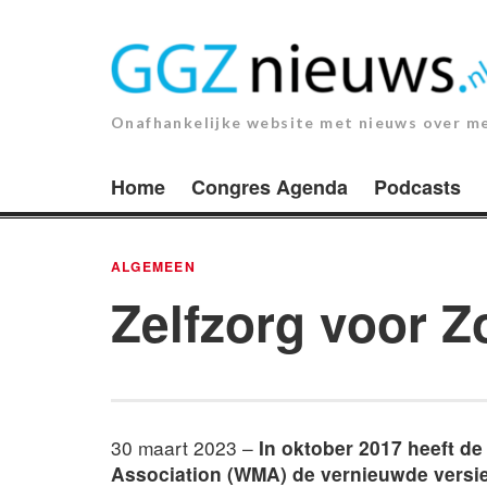
Ga
naar
de
inhoud.
Onafhankelijke website met nieuws over m
Home
Congres Agenda
Podcasts
ALGEMEEN
Zelfzorg voor Z
30 maart 2023 –
In
oktober 2017 heeft d
Association (WMA) de vernieuwde versi