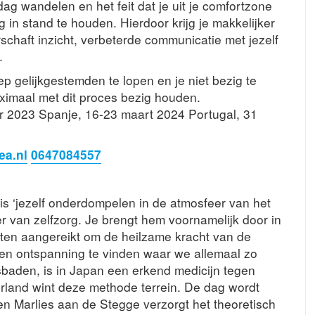
ag wandelen en het feit dat je uit je comfortzone
g in stand te houden. Hierdoor krijg je makkelijker
schaft inzicht, verbeterde communicatie met jezelf
.
p gelijkgestemden te lopen en je niet bezig te
aximaal met dit proces bezig houden.
er 2023 Spanje, 16-23 maart 2024 Portugal, 31
ea.nl
0647084557
is ‘jezelf onderdompelen in de atmosfeer van het
r van zelfzorg. Je brengt hem voornamelijk door in
vatten aangereikt om de heilzame kracht van de
te en ontspanning te vinden waar we allemaal zo
sbaden, is in Japan een erkend medicijn tegen
rland wint deze methode terrein. De dag wordt
n Marlies aan de Stegge verzorgt het theoretisch