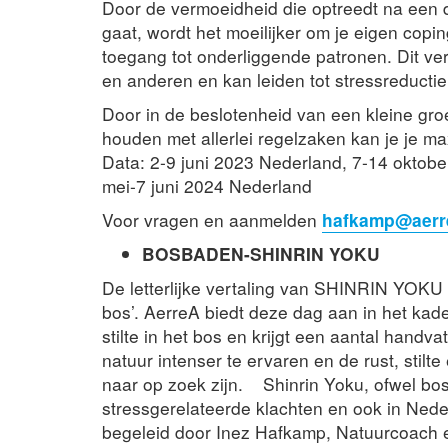
Door de vermoeidheid die optreedt na een d
gaat, wordt het moeilijker om je eigen copin
toegang tot onderliggende patronen. Dit ver
en anderen en kan leiden tot stressreductie
Door in de beslotenheid van een kleine groe
houden met allerlei regelzaken kan je je m
Data: 2-9 juni 2023 Nederland, 7-14 oktob
mei-7 juni 2024 Nederland
Voor vragen en aanmelden
hafkamp@aerr
BOSBADEN-SHINRIN YOKU
De letterlijke vertaling van SHINRIN YOKU 
bos’. AerreA biedt deze dag aan in het kade
stilte in het bos en krijgt een aantal hand
natuur intenser te ervaren en de rust, stil
naar op zoek zijn. Shinrin Yoku, ofwel bo
stressgerelateerde klachten en ook in Nede
begeleid door Inez Hafkamp, Natuurcoach e