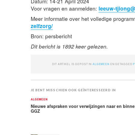
Datum: 14-21 April 2024
Voor vragen en aanmelden:
leeuw-tjiong@
Meer informatie over het volledige progra
zelfzorg/
Bron: persbericht
Dit bericht is 1892 keer gelezen.
DIT ARTIKEL IS GEPOST IN
ALGEMEEN
EN GETAGGED
P
JE BENT MISSCHIEN OOK GEÏNTERESSEERD IN
ALGEMEEN
Nieuwe afspraken voor verwijzingen naar en binn
GGZ