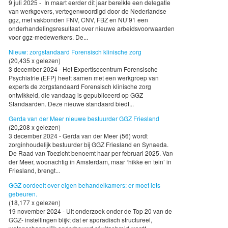
9 juli 2025 - In maart eerder dit jaar bereikte een delegatie
van werkgevers, vertegenwoordigd door de Nederlandse
ggz, met vakbonden FNV, CNV, FBZ en NU’91 een
onderhandelingsresultaat over nieuwe arbeidsvoorwaarden
voor ggz-medewerkers. De...
Nieuw: zorgstandaard Forensisch klinische zorg
(20,435 x gelezen)
3 december 2024 - Het Expertisecentrum Forensische
Psychiatrie (EFP) heeft samen met een werkgroep van
experts de zorgstandaard Forensisch klinische zorg
ontwikkeld, die vandaag is gepubliceerd op GGZ
Standaarden. Deze nieuwe standaard biedt...
Gerda van der Meer nieuwe bestuurder GGZ Friesland
(20,208 x gelezen)
3 december 2024 - Gerda van der Meer (56) wordt
zorginhoudelijk bestuurder bij GGZ Friesland en Synaeda.
De Raad van Toezicht benoemt haar per februari 2025. Van
der Meer, woonachtig in Amsterdam, maar ‘hikke en tein’ in
Friesland, brengt...
GGZ oordeelt over eigen behandelkamers: er moet iets
gebeuren.
(18,177 x gelezen)
19 november 2024 - Uit onderzoek onder de Top 20 van de
GGZ- instellingen blijkt dat er sporadisch structureel,