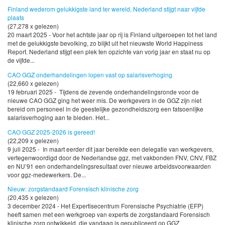
Finland wederom gelukkigste land ter wereld, Nederland stijgt naar vijfde
plaats
(27,278 x gelezen)
20 maart 2025 - Voor het achtste jaar op rij is Finland uitgeroepen tot het land
met de gelukkigste bevolking, zo blijkt uit het nieuwste World Happiness
Report. Nederland stijgt een plek ten opzichte van vorig jaar en staat nu op
de vijfde...
CAO GGZ onderhandelingen lopen vast op salarisverhoging
(22,660 x gelezen)
19 februari 2025 - Tijdens de zevende onderhandelingsronde voor de
nieuwe CAO GGZ ging het weer mis. De werkgevers in de GGZ zijn niet
bereid om personeel in de geestelijke gezondheidszorg een fatsoenlijke
salarisverhoging aan te bieden. Het...
CAO GGZ 2025-2026 is gereed!
(22,209 x gelezen)
9 juli 2025 - In maart eerder dit jaar bereikte een delegatie van werkgevers,
vertegenwoordigd door de Nederlandse ggz, met vakbonden FNV, CNV, FBZ
en NU’91 een onderhandelingsresultaat over nieuwe arbeidsvoorwaarden
voor ggz-medewerkers. De...
Nieuw: zorgstandaard Forensisch klinische zorg
(20,435 x gelezen)
3 december 2024 - Het Expertisecentrum Forensische Psychiatrie (EFP)
heeft samen met een werkgroep van experts de zorgstandaard Forensisch
klinische zorg ontwikkeld, die vandaag is gepubliceerd op GGZ