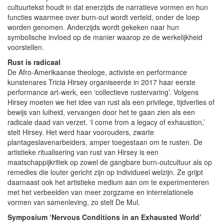
cultuurtekst houdt in dat enerzijds de narratieve vormen en hun
functies waarmee over burn-out wordt verteld, onder de loep
worden genomen. Anderzijds wordt gekeken naar hun
symbolische invloed op de manier waarop ze de werkelijkheid
voorstellen.
Rust is radicaal
De Afro-Amerikaanse theologe, activiste en performance
kunstenares Tricia Hirsey organiseerde in 2017 haar eerste
performance art-werk, een ‘collectieve rustervaring’. Volgens
Hirsey moeten we het idee van rust als een privilege, tijdverlies of
bewijs van luiheid, vervangen door het te gaan zien als een
radicale daad van verzet. ‘I come from a legacy of exhaustion,’
stelt Hirsey. Het werd haar voorouders, zwarte
plantageslavenarbeiders, amper toegestaan om te rusten. De
artistieke ritualisering van rust van Hirsey is een
maatschappijkritiek op zowel de gangbare burn-outcultuur als op
remedies die louter gericht zijn op individueel welzijn. Ze grijpt
daarnaast ook het artistieke medium aan om te experimenteren
met het verbeelden van meer zorgzame en interrelationele
vormen van samenleving, zo stelt De Mul.
Symposium ‘Nervous Conditions in an Exhausted World’