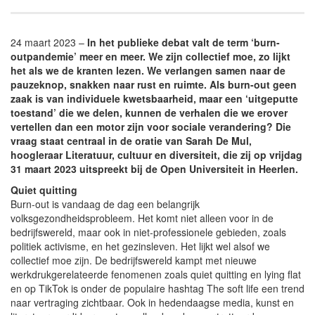
24 maart 2023 –
In het publieke debat valt de term ‘burn-
outpandemie’ meer en meer. We zijn collectief moe, zo lijkt
het als we de kranten lezen. We verlangen samen naar de
pauzeknop, snakken naar rust en ruimte. Als burn-out geen
zaak is van individuele kwetsbaarheid, maar een ‘uitgeputte
toestand’ die we delen, kunnen de verhalen die we erover
vertellen dan een motor zijn voor sociale verandering? Die
vraag staat centraal in de oratie van Sarah De Mul,
hoogleraar Literatuur, cultuur en diversiteit, die zij op vrijdag
31 maart 2023 uitspreekt bij de Open Universiteit in Heerlen.
Quiet quitting
Burn-out is vandaag de dag een belangrijk
volksgezondheidsprobleem. Het komt niet alleen voor in de
bedrijfswereld, maar ook in niet-professionele gebieden, zoals
politiek activisme, en het gezinsleven. Het lijkt wel alsof we
collectief moe zijn. De bedrijfswereld kampt met nieuwe
werkdrukgerelateerde fenomenen zoals quiet quitting en lying flat
en op TikTok is onder de populaire hashtag The soft life een trend
naar vertraging zichtbaar. Ook in hedendaagse media, kunst en