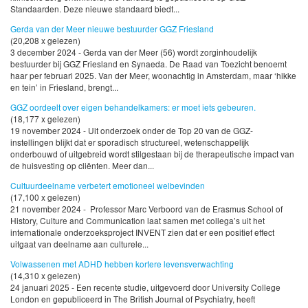
Standaarden. Deze nieuwe standaard biedt...
Gerda van der Meer nieuwe bestuurder GGZ Friesland
(20,208 x gelezen)
3 december 2024 - Gerda van der Meer (56) wordt zorginhoudelijk
bestuurder bij GGZ Friesland en Synaeda. De Raad van Toezicht benoemt
haar per februari 2025. Van der Meer, woonachtig in Amsterdam, maar ‘hikke
en tein’ in Friesland, brengt...
GGZ oordeelt over eigen behandelkamers: er moet iets gebeuren.
(18,177 x gelezen)
19 november 2024 - Uit onderzoek onder de Top 20 van de GGZ-
instellingen blijkt dat er sporadisch structureel, wetenschappelijk
onderbouwd of uitgebreid wordt stilgestaan bij de therapeutische impact van
de huisvesting op cliënten. Meer dan...
Cultuurdeelname verbetert emotioneel welbevinden
(17,100 x gelezen)
21 november 2024 - Professor Marc Verboord van de Erasmus School of
History, Culture and Communication laat samen met collega’s uit het
internationale onderzoeksproject INVENT zien dat er een positief effect
uitgaat van deelname aan culturele...
Volwassenen met ADHD hebben kortere levensverwachting
(14,310 x gelezen)
24 januari 2025 - Een recente studie, uitgevoerd door University College
London en gepubliceerd in The British Journal of Psychiatry, heeft