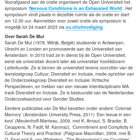
Voorafgaand aan de oratie organiseert de Open Universiteit het
symposium ‘
Nervous Conditions in an Exhausted World
‘. Het
symposium vindt plaats in dezelfde ruimte als de oratie en start
om 12.30 uur. Aanmelden voor zowel oratie als symposium is
mogelijk tot 24 maart 2023 via
ou.nl/uitnodiging
.
Over Sarah De Mul
Sarah De Mul (1978, Wilrijk, België) studeerde in Antwerpen,
Utrecht en Londen en promoveerde aan de Universiteit van
Amsterdam. In 2010 trad ze in dienst bij de Open Universiteit,
eerst als universitair docent later als universitair hoofddocent
Letterkunde. Ze is binnen de universiteit tevens voorzitter van de
leerstoelgroep Cultuur, Diversiteit en Inclusie, mede-oprichter van
de Onderzoeksgroep Diversiteit en Inclusie: Kritische
Perspectieven, en trekker van een nieuwe interdisciplinaire MA
track Diversiteit en Inclusie. Ze is bestuurslid van de Nederlandse
Onderzoeksschool voor Gender Studies.
Eerdere publicaties van De Mul bevatten onder andere ‘Colonial
Memory’ (Amsterdam University Press, 2011) ‘Een leeuw in een
kooi’ (Meulenhoff-Manteau, 2009, met K. Arnaut, S. Bracke, B.
Ceuppens, N. Fadil; M. Kanmaz), ‘Commitment and Complicity in
Cultural Theory and Practice’ (Palgrave Macmillan, 2009, met B.
O. Firat and S. van Wichelen), ‘The Postcolonial Low Countries’