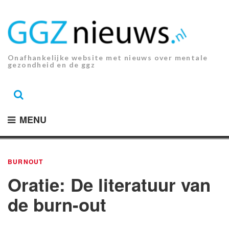
Ga
naar
de
inhoud.
Onafhankelijke website met nieuws over mentale
gezondheid en de ggz
MENU
BURNOUT
Oratie: De literatuur van
de burn-out