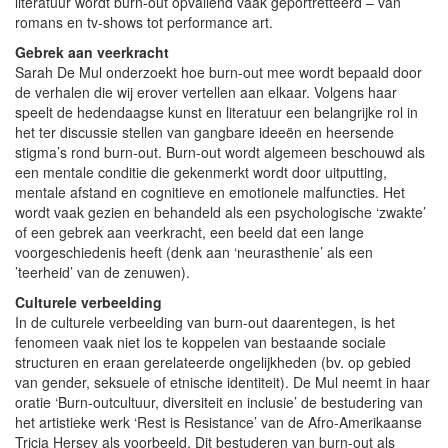
literatuur wordt burn-out opvallend vaak geportretteerd – van
romans en tv-shows tot performance art.
Gebrek aan veerkracht
Sarah De Mul onderzoekt hoe burn-out mee wordt bepaald door
de verhalen die wij erover vertellen aan elkaar. Volgens haar
speelt de hedendaagse kunst en literatuur een belangrijke rol in
het ter discussie stellen van gangbare ideeën en heersende
stigma’s rond burn-out. Burn-out wordt algemeen beschouwd als
een mentale conditie die gekenmerkt wordt door uitputting,
mentale afstand en cognitieve en emotionele malfuncties. Het
wordt vaak gezien en behandeld als een psychologische ‘zwakte’
of een gebrek aan veerkracht, een beeld dat een lange
voorgeschiedenis heeft (denk aan ‘neurasthenie’ als een
’teerheid’ van de zenuwen).
Culturele verbeelding
In de culturele verbeelding van burn-out daarentegen, is het
fenomeen vaak niet los te koppelen van bestaande sociale
structuren en eraan gerelateerde ongelijkheden (bv. op gebied
van gender, seksuele of etnische identiteit). De Mul neemt in haar
oratie ‘Burn-outcultuur, diversiteit en inclusie’ de bestudering van
het artistieke werk ‘Rest is Resistance’ van de Afro-Amerikaanse
Tricia Hersey als voorbeeld. Dit bestuderen van burn-out als