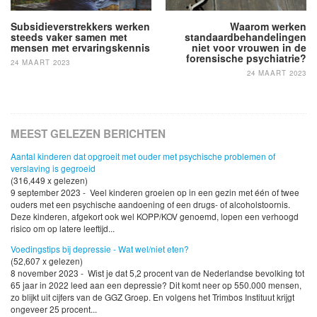
Subsidieverstrekkers werken
Waarom werken
steeds vaker samen met
standaardbehandelingen
mensen met ervaringskennis
niet voor vrouwen in de
forensische psychiatrie?
24 MAART 2023
24 MAART 2023
MEEST GELEZEN BERICHTEN
Aantal kinderen dat opgroeit met ouder met psychische problemen of
verslaving is gegroeid
(316,449 x gelezen)
9 september 2023 - Veel kinderen groeien op in een gezin met één of twee
ouders met een psychische aandoening of een drugs- of alcoholstoornis.
Deze kinderen, afgekort ook wel KOPP/KOV genoemd, lopen een verhoogd
risico om op latere leeftijd...
Voedingstips bij depressie - Wat wel/niet eten?
(52,607 x gelezen)
8 november 2023 - Wist je dat 5,2 procent van de Nederlandse bevolking tot
65 jaar in 2022 leed aan een depressie? Dit komt neer op 550.000 mensen,
zo blijkt uit cijfers van de GGZ Groep. En volgens het Trimbos Instituut krijgt
ongeveer 25 procent...