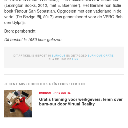
(Lexington Books, 2012, met E. Boehmer). Het literaire non-fictie
boek ‘Retour San Sebastian. Opgroeien met een vaderland in de
verte’ (De Bezige Bij, 2017) was genomineerd voor de VPRO Bob
den Uylprijs.
Bron: persbericht
Dit bericht is 1960 keer gelezen.
DIT ARTIKEL IS GEPOST IN
BURNOUT
EN GETAGGED
BURN-OUT
,
ORATIE
.
SLA DE LINK OP
LINK
.
JE BENT MISSCHIEN OOK GEÏNTERESSEERD IN
BURNOUT
,
PREVENTIE
Gratis training voor werkgevers: leren over
burn-out door Virtual Reality