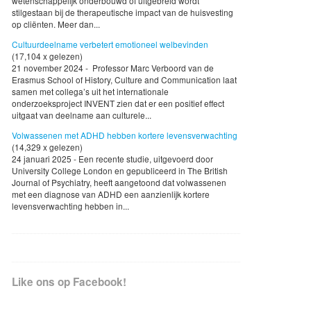
wetenschappelijk onderbouwd of uitgebreid wordt
stilgestaan bij de therapeutische impact van de huisvesting
op cliënten. Meer dan...
Cultuurdeelname verbetert emotioneel welbevinden
(17,104 x gelezen)
21 november 2024 - Professor Marc Verboord van de
Erasmus School of History, Culture and Communication laat
samen met collega’s uit het internationale
onderzoeksproject INVENT zien dat er een positief effect
uitgaat van deelname aan culturele...
Volwassenen met ADHD hebben kortere levensverwachting
(14,329 x gelezen)
24 januari 2025 - Een recente studie, uitgevoerd door
University College London en gepubliceerd in The British
Journal of Psychiatry, heeft aangetoond dat volwassenen
met een diagnose van ADHD een aanzienlijk kortere
levensverwachting hebben in...
Like ons op Facebook!