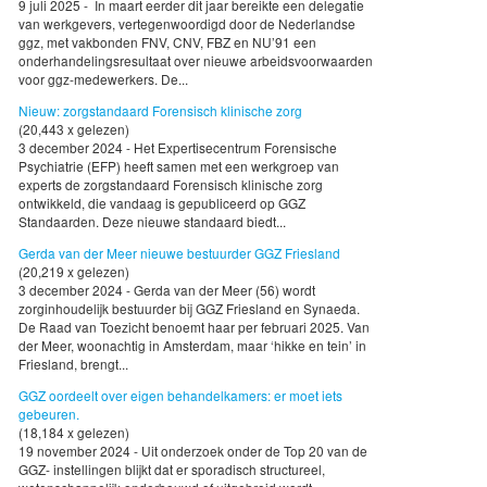
9 juli 2025 - In maart eerder dit jaar bereikte een delegatie
van werkgevers, vertegenwoordigd door de Nederlandse
ggz, met vakbonden FNV, CNV, FBZ en NU’91 een
onderhandelingsresultaat over nieuwe arbeidsvoorwaarden
voor ggz-medewerkers. De...
Nieuw: zorgstandaard Forensisch klinische zorg
(20,443 x gelezen)
3 december 2024 - Het Expertisecentrum Forensische
Psychiatrie (EFP) heeft samen met een werkgroep van
experts de zorgstandaard Forensisch klinische zorg
ontwikkeld, die vandaag is gepubliceerd op GGZ
Standaarden. Deze nieuwe standaard biedt...
Gerda van der Meer nieuwe bestuurder GGZ Friesland
(20,219 x gelezen)
3 december 2024 - Gerda van der Meer (56) wordt
zorginhoudelijk bestuurder bij GGZ Friesland en Synaeda.
De Raad van Toezicht benoemt haar per februari 2025. Van
der Meer, woonachtig in Amsterdam, maar ‘hikke en tein’ in
Friesland, brengt...
GGZ oordeelt over eigen behandelkamers: er moet iets
gebeuren.
(18,184 x gelezen)
19 november 2024 - Uit onderzoek onder de Top 20 van de
GGZ- instellingen blijkt dat er sporadisch structureel,