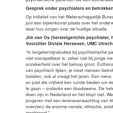
Gesprek onder psychiaters en betrokke
Op initiatief van het Wetenschappelijk Bu
juni een bijeenkomst plaats over het onder
daar hun zorgen over de huidige situatie.
Jim van Os (herstelgerichte psychiater,
Voorzitter Divisie Hersenen, UMC Utrecht
“In langetermijnstudies bij psychiatrische p
niet voorspelbaar is, zeker niet bij jonge me
onzekerheid over het beloop groot. Euthan
van psychisch lijden, je moet mensen betrok
loslaten, ook al vraagt het jaren. Een mens 
en juist die vrijheid kan ruimte bieden om
te gaan – ondanks een doodswens. De hele
doen zijn in Nederland en het klopt niet. W
jongeren met een levensverwachting van 40
overzien) de enorme morele, ethische, existe
meebrengt.”