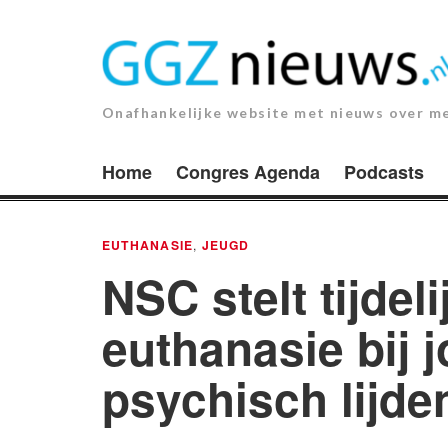
Ga
naar
de
inhoud.
Onafhankelijke website met nieuws over m
Home
Congres Agenda
Podcasts
EUTHANASIE
,
JEUGD
NSC stelt tijdel
euthanasie bij 
psychisch lijde