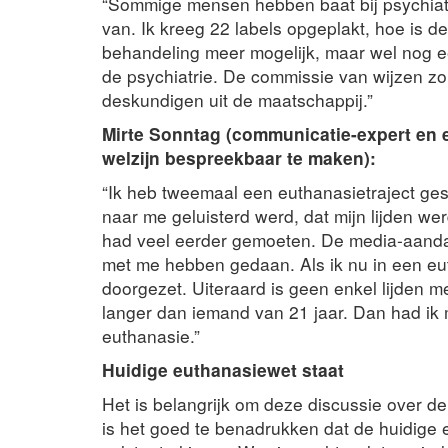
“Sommige mensen hebben baat bij psychiatr
van. Ik kreeg 22 labels opgeplakt, hoe is 
behandeling meer mogelijk, maar wel nog e
de psychiatrie. De commissie van wijzen z
deskundigen uit de maatschappij.”
Mirte Sonntag (communicatie-expert en e
welzijn bespreekbaar te maken):
“Ik heb tweemaal een euthanasietraject gest
naar me geluisterd werd, dat mijn lijden w
had veel eerder gemoeten. De media-aandac
met me hebben gedaan. Als ik nu in een eut
doorgezet. Uiteraard is geen enkel lijden met
langer dan iemand van 21 jaar. Dan had ik
euthanasie.”
Huidige euthanasiewet staat
Het is belangrijk om deze discussie over de
is het goed te benadrukken dat de huidige 