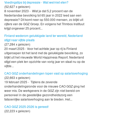
Voedingstips bij depressie - Wat wel/niet eten?
(52,627 x gelezen)
8 november 2023 - Wist je dat 5,2 procent van de
Nederlandse bevolking tot 65 jaar in 2022 leed aan een
depressie? Dit komt neer op 550.000 mensen, zo blijkt uit
cijfers van de GGZ Groep. En volgens het Trimbos Instituut
krijgt ongeveer 25 procent...
Finland wederom gelukkigste land ter wereld, Nederland
stijgt naar vijfde plaats
(27,284 x gelezen)
20 maart 2025 - Voor het achtste jaar op rij is Finland
uitgeroepen tot het land met de gelukkigste bevolking, zo
blijkt uit het nieuwste World Happiness Report. Nederland
stijgt een plek ten opzichte van vorig jaar en staat nu op de
vijfde...
CAO GGZ onderhandelingen lopen vast op salarisverhoging
(22,663 x gelezen)
19 februari 2025 - Tijdens de zevende
onderhandelingsronde voor de nieuwe CAO GGZ ging het
weer mis. De werkgevers in de GGZ zijn niet bereid om
personeel in de geestelijke gezondheidszorg een
fatsoenlijke salarisverhoging aan te bieden. Het...
CAO GGZ 2025-2026 is gereed!
(22,223 x gelezen)