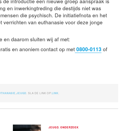
nds de introductie een nieuwe groep aanspraak is
g en inwerkingtreding die destijds niet was
mensen die psychisch. De initiatiefnota en het
et verrichten van euthanasie voor deze jonge
e en daarom sluiten wij af met:
atis en anoniem contact op met
0800-0113
of
UTHANASIE
,
JEUGD
. SLA DE LINK OP.
LINK
.
JEUGD
,
ONDERZOEK