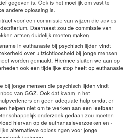
ief gegeven is. Ook is het moeilijk om vast te
ke andere oplossing is.
Contract voor een commissie van wijzen die advies
eidscriterium. Daarnaast zou de commissie van
rokken artsen duidelijk moeten maken.
oename in euthanasie bij psychisch lijden vindt
ekerheid over uitzichtloosheid bij jonge mensen
 moet worden gemaakt. Hiermee sluiten we aan op
heden ook een tijdelijke stop heeft op euthanasie
 bij jonge mensen die psychisch lijden vindt
aanbod van GGZ. Ook dat kwam in het
hulpverleners en geen adequate hulp omdat er
en helpen niet om te werken aan een leefbaar
wetenschappelijk onderzoek gedaan zou moeten
vloed hiervan op de euthanasieverzoeken en -
jke alternatieve oplossingen voor jonge
everzoek indienen.