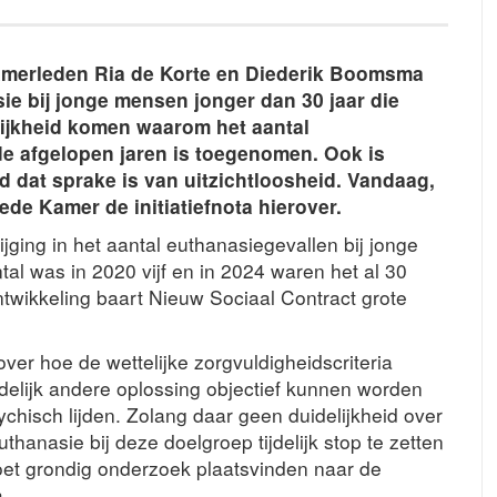
amerleden Ria de Korte en Diederik Boomsma
ie bij jonge mensen jonger dan 30 jaar die
lijkheid komen waarom het aantal
de afgelopen jaren is toegenomen. Ook is
d dat sprake is van uitzichtloosheid. Vandaag,
de Kamer de initiatiefnota hierover.
 stijging in het aantal euthanasiegevallen bij jonge
tal was in 2020 vijf en in 2024 waren het al 30
twikkeling baart Nieuw Sociaal Contract grote
over hoe de wettelijke zorgvuldigheidscriteria
redelijk andere oplossing objectief kunnen worden
ychisch lijden. Zolang daar geen duidelijkheid over
thanasie bij deze doelgroep tijdelijk stop te zetten
 moet grondig onderzoek plaatsvinden naar de
a.