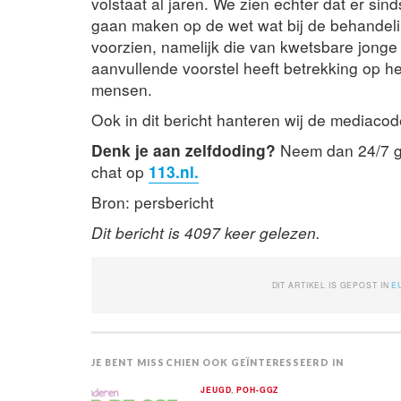
volstaat al jaren. We zien echter dat er si
gaan maken op de wet wat bij de behandelin
voorzien, namelijk die van kwetsbare jonge 
aanvullende voorstel heeft betrekking op h
mensen.
Ook in dit bericht hanteren wij de mediacod
Denk je aan zelfdoding?
Neem dan 24/7 gr
chat op
113.nl.
Bron: persbericht
Dit bericht is 4097 keer gelezen.
DIT ARTIKEL IS GEPOST IN
E
JE BENT MISSCHIEN OOK GEÏNTERESSEERD IN
JEUGD
,
POH-GGZ