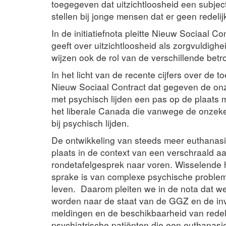
toegegeven dat uitzichtloosheid een subject
stellen bij jonge mensen dat er geen redelij
In de initiatiefnota pleitte Nieuw Sociaal 
geeft over uitzichtloosheid als zorgvuldigh
wijzen ook de rol van de verschillende bet
In het licht van de recente cijfers over de t
Nieuw Sociaal Contract dat gegeven de onz
met psychisch lijden een pas op de plaats
het liberale Canada die vanwege de onzeker
bij psychisch lijden.
De ontwikkeling van steeds meer euthanasie
plaats in de context van een verschraald 
rondetafelgesprek naar voren. Wisselende 
sprake is van complexe psychische problem
leven. Daarom pleiten we in de nota dat 
worden naar de staat van de GGZ en de in
meldingen en de beschikbaarheid van redeli
psychiatrische patiënten die een euthanasi