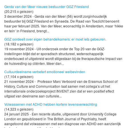
Gerda van der Meer nieuwe bestuurder GGZ Friesland
(20,215 x gelezen)
3 december 2024 - Gerda van der Meer (56) wordt zorginhoudelijk
bestuurder bij GGZ Friesland en Synaeda. De Raad van Toezicht benoemt
haar per februari 2025. Van der Meer, woonachtig in Amsterdam, maar ‘hikke
en tein’ in Friesland, brengt...
GGZ oordeelt over eigen behandelkamers: er moet iets gebeuren.
(18,182 x gelezen)
19 november 2024 - Uit onderzoek onder de Top 20 van de GGZ-
instellingen blijkt dat er sporadisch structureel, wetenschappelijk
onderbouwd of uitgebreid wordt stilgestaan bij de therapeutische impact van
de huisvesting op cliënten. Meer dan...
Cultuurdeelname verbetert emotioneel welbevinden
(17,104 x gelezen)
21 november 2024 - Professor Marc Verboord van de Erasmus School of
History, Culture and Communication laat samen met collega’s uit het
internationale onderzoeksproject INVENT zien dat er een positief effect
uitgaat van deelname aan culturele...
Volwassenen met ADHD hebben kortere levensverwachting
(14,323 x gelezen)
24 januari 2025 - Een recente studie, uitgevoerd door University College
London en gepubliceerd in The British Journal of Psychiatry, heeft
aangetoond dat volwassenen met een diagnose van ADHD een aanzienlijk