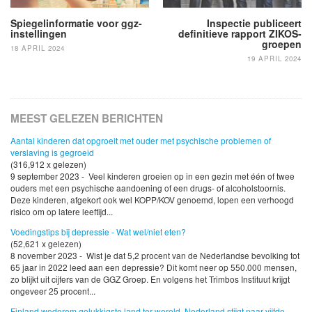
Spiegelinformatie voor ggz-
Inspectie publiceert
instellingen
definitieve rapport ZIKOS-
groepen
18 APRIL 2024
19 APRIL 2024
MEEST GELEZEN BERICHTEN
Aantal kinderen dat opgroeit met ouder met psychische problemen of
verslaving is gegroeid
(316,912 x gelezen)
9 september 2023 - Veel kinderen groeien op in een gezin met één of twee
ouders met een psychische aandoening of een drugs- of alcoholstoornis.
Deze kinderen, afgekort ook wel KOPP/KOV genoemd, lopen een verhoogd
risico om op latere leeftijd...
Voedingstips bij depressie - Wat wel/niet eten?
(52,621 x gelezen)
8 november 2023 - Wist je dat 5,2 procent van de Nederlandse bevolking tot
65 jaar in 2022 leed aan een depressie? Dit komt neer op 550.000 mensen,
zo blijkt uit cijfers van de GGZ Groep. En volgens het Trimbos Instituut krijgt
ongeveer 25 procent...
Finland wederom gelukkigste land ter wereld, Nederland stijgt naar vijfde