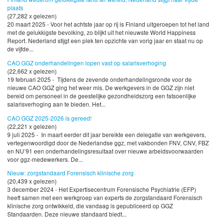
plaats
(27,282 x gelezen)
20 maart 2025 - Voor het achtste jaar op rij is Finland uitgeroepen tot het land
met de gelukkigste bevolking, zo blijkt uit het nieuwste World Happiness
Report. Nederland stijgt een plek ten opzichte van vorig jaar en staat nu op
de vijfde...
CAO GGZ onderhandelingen lopen vast op salarisverhoging
(22,662 x gelezen)
19 februari 2025 - Tijdens de zevende onderhandelingsronde voor de
nieuwe CAO GGZ ging het weer mis. De werkgevers in de GGZ zijn niet
bereid om personeel in de geestelijke gezondheidszorg een fatsoenlijke
salarisverhoging aan te bieden. Het...
CAO GGZ 2025-2026 is gereed!
(22,221 x gelezen)
9 juli 2025 - In maart eerder dit jaar bereikte een delegatie van werkgevers,
vertegenwoordigd door de Nederlandse ggz, met vakbonden FNV, CNV, FBZ
en NU’91 een onderhandelingsresultaat over nieuwe arbeidsvoorwaarden
voor ggz-medewerkers. De...
Nieuw: zorgstandaard Forensisch klinische zorg
(20,439 x gelezen)
3 december 2024 - Het Expertisecentrum Forensische Psychiatrie (EFP)
heeft samen met een werkgroep van experts de zorgstandaard Forensisch
klinische zorg ontwikkeld, die vandaag is gepubliceerd op GGZ
Standaarden. Deze nieuwe standaard biedt...