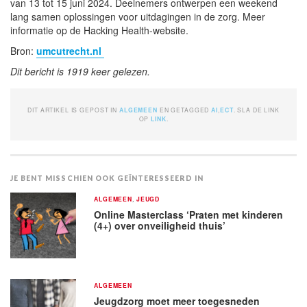
van 13 tot 15 juni 2024. Deelnemers ontwerpen een weekend
lang samen oplossingen voor uitdagingen in de zorg. Meer
informatie op de Hacking Health-website.
Bron:
umcutrecht.nl
Dit bericht is 1919 keer gelezen.
DIT ARTIKEL IS GEPOST IN
ALGEMEEN
EN GETAGGED
AI
,
ECT
. SLA DE LINK
OP
LINK
.
JE BENT MISSCHIEN OOK GEÏNTERESSEERD IN
ALGEMEEN
,
JEUGD
Online Masterclass ‘Praten met kinderen
(4+) over onveiligheid thuis’
ALGEMEEN
Jeugdzorg moet meer toegesneden