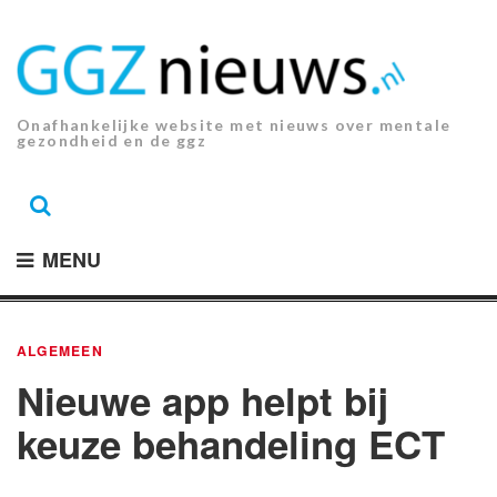
Ga
naar
de
inhoud.
Onafhankelijke website met nieuws over mentale
gezondheid en de ggz
MENU
ALGEMEEN
Nieuwe app helpt bij
keuze behandeling ECT