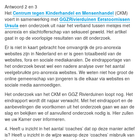
Antwoord 2 en 3
Het
Centrum tegen Kinderhandel en Mensenhandel
(CKM)
voert in samenwerking met
GGZRivierduinen Eetstoornissen
Ursula
een onderzoek uit naar het verband tussen meisjes met
anorexia en slachtofferschap van seksueel geweld. Het artikel
gaat in op de voorlopige resultaten van dit onderzoek.
Er is niet in kaart gebracht hoe omvangrijk de pro-anorexia
websites zijn in Nederland en er is geen totaalbeeld van de
websites, fora en sociale mediakanalen. De eindrapportage van
het onderzoek bevat wel een nadere analyse over het aantal
veelgebruikte pro-anorexia websites. We weten niet hoe groot de
online gemeenschap van jongeren is die elkaar via websites en
sociale media aanmoedigen.
Het onderzoek van het CKM en GGZ Rivierduinen loopt nog. Het
eindrapport wordt dit najaar verwacht. Met het eindrapport en de
aanbevelingen die voortkomen uit het onderzoek gaan we aan de
slag en bekijken we of aanvullend onderzoek nodig is. Hier zullen
we uw Kamer over informeren.
4. Heeft u inzicht in het aantal ‘coaches’ dat op deze manier actief
is? Heeft u inzicht in de wijze waarop deze ‘coaches’ misbruik van