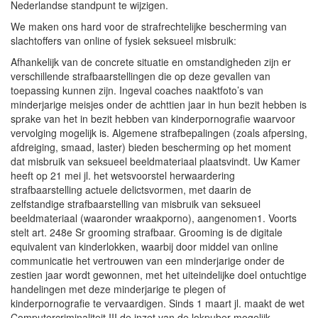
Nederlandse standpunt te wijzigen.
We maken ons hard voor de strafrechtelijke bescherming van
slachtoffers van online of fysiek seksueel misbruik:
Afhankelijk van de concrete situatie en omstandigheden zijn er
verschillende strafbaarstellingen die op deze gevallen van
toepassing kunnen zijn. Ingeval coaches naaktfoto’s van
minderjarige meisjes onder de achttien jaar in hun bezit hebben is
sprake van het in bezit hebben van kinderpornografie waarvoor
vervolging mogelijk is. Algemene strafbepalingen (zoals afpersing,
afdreiging, smaad, laster) bieden bescherming op het moment
dat misbruik van seksueel beeldmateriaal plaatsvindt. Uw Kamer
heeft op 21 mei jl. het wetsvoorstel herwaardering
strafbaarstelling actuele delictsvormen, met daarin de
zelfstandige strafbaarstelling van misbruik van seksueel
beeldmateriaal (waaronder wraakporno), aangenomen1. Voorts
stelt art. 248e Sr grooming strafbaar. Grooming is de digitale
equivalent van kinderlokken, waarbij door middel van online
communicatie het vertrouwen van een minderjarige onder de
zestien jaar wordt gewonnen, met het uiteindelijke doel ontuchtige
handelingen met deze minderjarige te plegen of
kinderpornografie te vervaardigen. Sinds 1 maart jl. maakt de wet
Computercriminaliteit III de inzet van de lokpuber mogelijk.