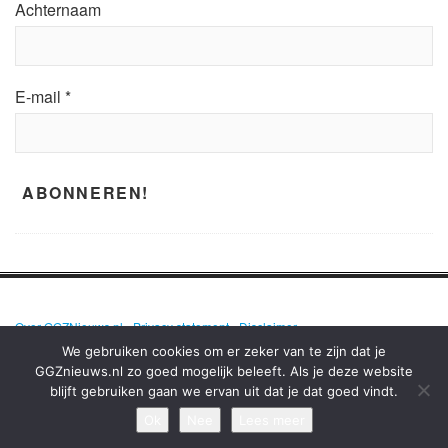
Achternaam
E-mail
*
Over GGZNieuws.nl
•
Privacy statement
•
Disclaimer
We gebruiken cookies om er zeker van te zijn dat je
GGZnieuws.nl zo goed mogelijk beleeft. Als je deze website
blijft gebruiken gaan we ervan uit dat je dat goed vindt.
GGZNIEUWS.NL – ELKE DAG HET NIEUWS OVER MENTALE GEZONDHEID
EN DE GGZ OP EEN RIJ!
Ok
Nee
Lees meer
TERUG NAAR BOVEN