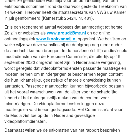
landelijke gemiddelde wachttijd voor de behandeling van een
eetstoornis schommelt rond de daarvoor gestelde Treeknorm van
14 weken. Hierover heeft de staatssecretaris van VWS uw Kamer
in juli geïnformeerd (Kamerstuk 25424, nr. 481).
Er is een toenemend aantal websites dat aanmoedigt tot herstel.
Zo zijn er websites als
www.proud2Bme.nl
en de online
ontmoetingsplek
www.ikookvanmij.nl
opgericht. We bekijken op
welke wijze we deze websites bij de doelgroep nog meer onder
de aandacht kunnen brengen. In de herziene richtlijn audiovisuele
mediadiensten van de Europese Commissie, die uiterlijk op 19
september 2020 omgezet moet zijn in Nederlandse wetgeving,
wordt geregeld dat videoplatformdiensten passende maatregelen
moeten nemen om minderjarigen te beschermen tegen content
die hun lichamelijke, geestelijke of morele ontwikkeling kunnen
aantasten. Passende maatregelen kunnen bijvoorbeeld bestaan
uit het vooraf waarschuwen van de kijker voor de schadelijke
inhoud of het ontoegankelijk maken van de content voor
minderjarigen. De videoplatformdiensten leggen deze
maatregelen vast in een gedragscode. Het Commissariaat voor
de Media ziet toe op de in Nederland gevestigde
videoplatformdiensten.
Daarnaast willen we de uitkomsten van het rapport bespreken