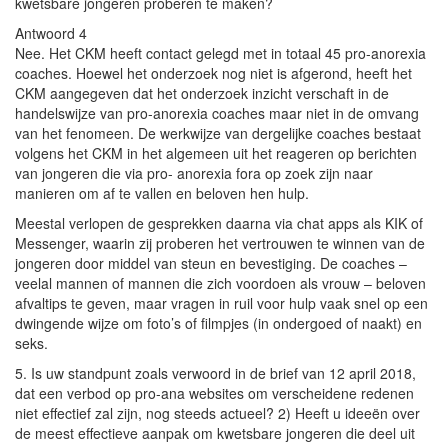
kwetsbare jongeren proberen te maken?
Antwoord 4
Nee. Het CKM heeft contact gelegd met in totaal 45 pro-anorexia
coaches. Hoewel het onderzoek nog niet is afgerond, heeft het
CKM aangegeven dat het onderzoek inzicht verschaft in de
handelswijze van pro-anorexia coaches maar niet in de omvang
van het fenomeen. De werkwijze van dergelijke coaches bestaat
volgens het CKM in het algemeen uit het reageren op berichten
van jongeren die via pro- anorexia fora op zoek zijn naar
manieren om af te vallen en beloven hen hulp.
Meestal verlopen de gesprekken daarna via chat apps als KIK of
Messenger, waarin zij proberen het vertrouwen te winnen van de
jongeren door middel van steun en bevestiging. De coaches –
veelal mannen of mannen die zich voordoen als vrouw – beloven
afvaltips te geven, maar vragen in ruil voor hulp vaak snel op een
dwingende wijze om foto’s of filmpjes (in ondergoed of naakt) en
seks.
5. Is uw standpunt zoals verwoord in de brief van 12 april 2018,
dat een verbod op pro-ana websites om verscheidene redenen
niet effectief zal zijn, nog steeds actueel? 2) Heeft u ideeën over
de meest effectieve aanpak om kwetsbare jongeren die deel uit