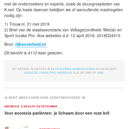
met de onderzoekers en experts, zoals de stuurgroepleden van
K-eet. Op basis daarvan bekijken we of aanvullende maatregelen
nodig zijn.
1) Trouw.nl, 31 mei 2019
2) Brief van de staatssecretaris van Volksgezondheid, Welzijn en
Sport inzake Pro- Ana websites d.d. 12 april 2018, 2018D24515
Bron:
rijksoverheid.nl
Dit bericht is 4112 keer gelezen.
DIT ARTIKEL IS GEPOST IN
EETSTOORNIS
,
KAMERVRAGEN
EN GETAGGED
HUGO DE JONGE
,
PRO-ANOREXIA
. SLA DE LINK OP
LINK
.
JE BENT MISSCHIEN OOK GEÏNTERESSEERD IN
ANOREXIA
,
E-HEALTH
,
EETSTOORNIS
Voor anorexia patiënten: je lichaam door een roze bril