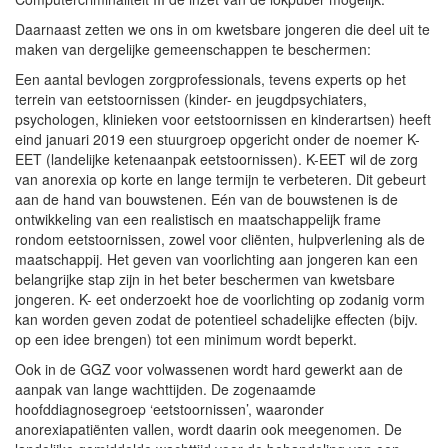
Daarnaast zetten we ons in om kwetsbare jongeren die deel uit te
maken van dergelijke gemeenschappen te beschermen:
Een aantal bevlogen zorgprofessionals, tevens experts op het
terrein van eetstoornissen (kinder- en jeugdpsychiaters,
psychologen, klinieken voor eetstoornissen en kinderartsen) heeft
eind januari 2019 een stuurgroep opgericht onder de noemer K-
EET (landelijke ketenaanpak eetstoornissen). K-EET wil de zorg
van anorexia op korte en lange termijn te verbeteren. Dit gebeurt
aan de hand van bouwstenen. Eén van de bouwstenen is de
ontwikkeling van een realistisch en maatschappelijk frame
rondom eetstoornissen, zowel voor cliënten, hulpverlening als de
maatschappij. Het geven van voorlichting aan jongeren kan een
belangrijke stap zijn in het beter beschermen van kwetsbare
jongeren. K- eet onderzoekt hoe de voorlichting op zodanig vorm
kan worden geven zodat de potentieel schadelijke effecten (bijv.
op een idee brengen) tot een minimum wordt beperkt.
Ook in de GGZ voor volwassenen wordt hard gewerkt aan de
aanpak van lange wachttijden. De zogenaamde
hoofddiagnosegroep ‘eetstoornissen’, waaronder
anorexiapatiënten vallen, wordt daarin ook meegenomen. De