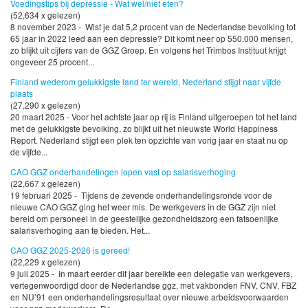
Voedingstips bij depressie - Wat wel/niet eten?
(52,634 x gelezen)
8 november 2023 - Wist je dat 5,2 procent van de Nederlandse bevolking tot
65 jaar in 2022 leed aan een depressie? Dit komt neer op 550.000 mensen,
zo blijkt uit cijfers van de GGZ Groep. En volgens het Trimbos Instituut krijgt
ongeveer 25 procent...
Finland wederom gelukkigste land ter wereld, Nederland stijgt naar vijfde
plaats
(27,290 x gelezen)
20 maart 2025 - Voor het achtste jaar op rij is Finland uitgeroepen tot het land
met de gelukkigste bevolking, zo blijkt uit het nieuwste World Happiness
Report. Nederland stijgt een plek ten opzichte van vorig jaar en staat nu op
de vijfde...
CAO GGZ onderhandelingen lopen vast op salarisverhoging
(22,667 x gelezen)
19 februari 2025 - Tijdens de zevende onderhandelingsronde voor de
nieuwe CAO GGZ ging het weer mis. De werkgevers in de GGZ zijn niet
bereid om personeel in de geestelijke gezondheidszorg een fatsoenlijke
salarisverhoging aan te bieden. Het...
CAO GGZ 2025-2026 is gereed!
(22,229 x gelezen)
9 juli 2025 - In maart eerder dit jaar bereikte een delegatie van werkgevers,
vertegenwoordigd door de Nederlandse ggz, met vakbonden FNV, CNV, FBZ
en NU’91 een onderhandelingsresultaat over nieuwe arbeidsvoorwaarden