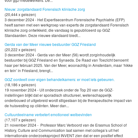
voor ggz-medewerkers. De...
Nieuw: zorgstandaard Forensisch klinische zorg
(20,444 x gelezen)
3 december 2024 - Het Expertisecentrum Forensische Psychiatrie (EFP)
heeft samen met een werkgroep van experts de zorgstandaard Forensisch
klinische zorg ontwikkeld, die vandaag is gepubliceerd op GGZ
Standaarden. Deze nieuwe standaard biedt...
Gerda van der Meer nieuwe bestuurder GGZ Friesland
(20,222 x gelezen)
3 december 2024 - Gerda van der Meer (56) wordt zorginhoudelijk
bestuurder bij GGZ Friesland en Synaeda. De Raad van Toezicht benoemt
haar per februari 2025. Van der Meer, woonachtig in Amsterdam, maar ‘hikke
en tein’ in Friesland, brengt...
GGZ oordeelt over eigen behandelkamers: er moet iets gebeuren.
(18,186 x gelezen)
19 november 2024 - Uit onderzoek onder de Top 20 van de GGZ-
instellingen blijkt dat er sporadisch structureel, wetenschappelijk
onderbouwd of uitgebreid wordt stilgestaan bij de therapeutische impact van
de huisvesting op cliënten. Meer dan...
Cultuurdeelname verbetert emotioneel welbevinden
(17,107 x gelezen)
21 november 2024 - Professor Marc Verboord van de Erasmus School of
History, Culture and Communication laat samen met collega’s uit het
internationale onderzoeksproject INVENT zien dat er een positief effect