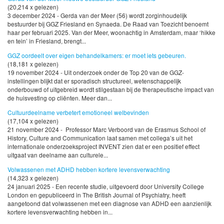
(20,214 x gelezen)
3 december 2024 - Gerda van der Meer (56) wordt zorginhoudelijk
bestuurder bij GGZ Friesland en Synaeda. De Raad van Toezicht benoemt
haar per februari 2025. Van der Meer, woonachtig in Amsterdam, maar ‘hikke
en tein’ in Friesland, brengt...
GGZ oordeelt over eigen behandelkamers: er moet iets gebeuren.
(18,181 x gelezen)
19 november 2024 - Uit onderzoek onder de Top 20 van de GGZ-
instellingen blijkt dat er sporadisch structureel, wetenschappelijk
onderbouwd of uitgebreid wordt stilgestaan bij de therapeutische impact van
de huisvesting op cliënten. Meer dan...
Cultuurdeelname verbetert emotioneel welbevinden
(17,104 x gelezen)
21 november 2024 - Professor Marc Verboord van de Erasmus School of
History, Culture and Communication laat samen met collega’s uit het
internationale onderzoeksproject INVENT zien dat er een positief effect
uitgaat van deelname aan culturele...
Volwassenen met ADHD hebben kortere levensverwachting
(14,323 x gelezen)
24 januari 2025 - Een recente studie, uitgevoerd door University College
London en gepubliceerd in The British Journal of Psychiatry, heeft
aangetoond dat volwassenen met een diagnose van ADHD een aanzienlijk
kortere levensverwachting hebben in...