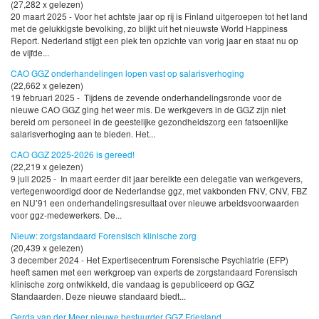
(27,282 x gelezen)
20 maart 2025 - Voor het achtste jaar op rij is Finland uitgeroepen tot het land
met de gelukkigste bevolking, zo blijkt uit het nieuwste World Happiness
Report. Nederland stijgt een plek ten opzichte van vorig jaar en staat nu op
de vijfde...
CAO GGZ onderhandelingen lopen vast op salarisverhoging
(22,662 x gelezen)
19 februari 2025 - Tijdens de zevende onderhandelingsronde voor de
nieuwe CAO GGZ ging het weer mis. De werkgevers in de GGZ zijn niet
bereid om personeel in de geestelijke gezondheidszorg een fatsoenlijke
salarisverhoging aan te bieden. Het...
CAO GGZ 2025-2026 is gereed!
(22,219 x gelezen)
9 juli 2025 - In maart eerder dit jaar bereikte een delegatie van werkgevers,
vertegenwoordigd door de Nederlandse ggz, met vakbonden FNV, CNV, FBZ
en NU’91 een onderhandelingsresultaat over nieuwe arbeidsvoorwaarden
voor ggz-medewerkers. De...
Nieuw: zorgstandaard Forensisch klinische zorg
(20,439 x gelezen)
3 december 2024 - Het Expertisecentrum Forensische Psychiatrie (EFP)
heeft samen met een werkgroep van experts de zorgstandaard Forensisch
klinische zorg ontwikkeld, die vandaag is gepubliceerd op GGZ
Standaarden. Deze nieuwe standaard biedt...
Gerda van der Meer nieuwe bestuurder GGZ Friesland