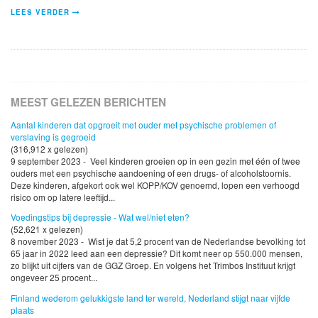
LEES VERDER
MEEST GELEZEN BERICHTEN
Aantal kinderen dat opgroeit met ouder met psychische problemen of
verslaving is gegroeid
(316,912 x gelezen)
9 september 2023 - Veel kinderen groeien op in een gezin met één of twee
ouders met een psychische aandoening of een drugs- of alcoholstoornis.
Deze kinderen, afgekort ook wel KOPP/KOV genoemd, lopen een verhoogd
risico om op latere leeftijd...
Voedingstips bij depressie - Wat wel/niet eten?
(52,621 x gelezen)
8 november 2023 - Wist je dat 5,2 procent van de Nederlandse bevolking tot
65 jaar in 2022 leed aan een depressie? Dit komt neer op 550.000 mensen,
zo blijkt uit cijfers van de GGZ Groep. En volgens het Trimbos Instituut krijgt
ongeveer 25 procent...
Finland wederom gelukkigste land ter wereld, Nederland stijgt naar vijfde
plaats