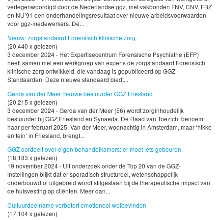
vertegenwoordigd door de Nederlandse ggz, met vakbonden FNV, CNV, FBZ
en NU’91 een onderhandelingsresultaat over nieuwe arbeidsvoorwaarden
voor ggz-medewerkers. De...
Nieuw: zorgstandaard Forensisch klinische zorg
(20,440 x gelezen)
3 december 2024 - Het Expertisecentrum Forensische Psychiatrie (EFP)
heeft samen met een werkgroep van experts de zorgstandaard Forensisch
klinische zorg ontwikkeld, die vandaag is gepubliceerd op GGZ
Standaarden. Deze nieuwe standaard biedt...
Gerda van der Meer nieuwe bestuurder GGZ Friesland
(20,215 x gelezen)
3 december 2024 - Gerda van der Meer (56) wordt zorginhoudelijk
bestuurder bij GGZ Friesland en Synaeda. De Raad van Toezicht benoemt
haar per februari 2025. Van der Meer, woonachtig in Amsterdam, maar ‘hikke
en tein’ in Friesland, brengt...
GGZ oordeelt over eigen behandelkamers: er moet iets gebeuren.
(18,183 x gelezen)
19 november 2024 - Uit onderzoek onder de Top 20 van de GGZ-
instellingen blijkt dat er sporadisch structureel, wetenschappelijk
onderbouwd of uitgebreid wordt stilgestaan bij de therapeutische impact van
de huisvesting op cliënten. Meer dan...
Cultuurdeelname verbetert emotioneel welbevinden
(17,104 x gelezen)