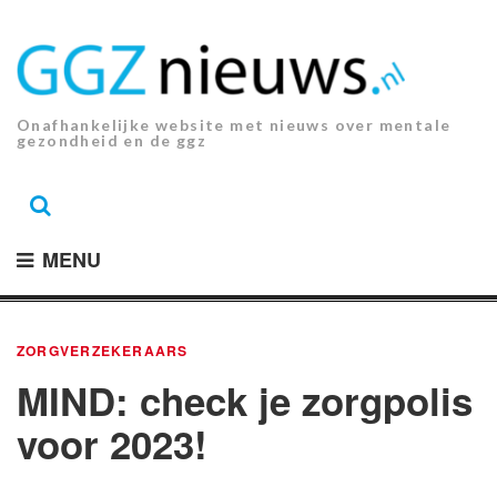
Ga
naar
de
inhoud.
Onafhankelijke website met nieuws over mentale
gezondheid en de ggz
MENU
ZORGVERZEKERAARS
MIND: check je zorgpolis
voor 2023!