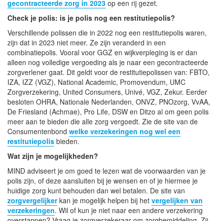
gecontracteerde zorg in 2023
op een rij gezet.
Check je polis: is je polis nog een restitutiepolis?
Verschillende polissen die in 2022 nog een restitutiepolis waren,
zijn dat in 2023 niet meer. Ze zijn veranderd in een
combinatiepolis. Vooral voor GGZ en wijkverpleging is er dan
alleen nog volledige vergoeding als je naar een gecontracteerde
zorgverlener gaat. Dit geldt voor de restitutiepolissen van: FBTO,
IZA, IZZ (VGZ), National Academic, Promovendum, UMC
Zorgverzekering, United Consumers, Univé, VGZ, Zekur. Eerder
besloten OHRA, Nationale Nederlanden, ONVZ, PNOzorg, VvAA,
De Friesland (Achmae), Pro Life, DSW en Ditzo al om geen polis
meer aan te bieden die alle zorg vergoedt. Zie de site van de
Consumentenbond
welke verzekeringen nog wel een
restitutiepolis
bieden.
Wat zijn je mogelijkheden?
MIND adviseert je om goed te lezen wat de voorwaarden van je
polis zijn, of deze aansluiten bij je wensen en of je hiermee je
huidige zorg kunt behouden dan wel betalen. De site van
zorgvergelijker
kan je mogelijk helpen bij het
vergelijken van
verzekeringen
. Wil of kun je niet naar een andere verzekering
overstappen? Vraag je zorgverzekeraar om zorgbemiddeling. Zij