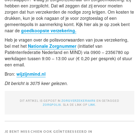
hebben een zorgplicht. Dat wil zeggen dat zij ervoor moeten
zorgen dat hun verzekerden de nodige zorg krijgen. Om kosten te
drukken, kun je ook nagaan of je voor zorgtoeslag of een
gemeentepolis in aanmerking komt. Kijk hier als je op zoek bent
naar de
goedkoopste verzekering.
Heb je vragen over de polisvoorwaarden van jouw verzekering,
bel met het
Nationale Zorgnummer
(initiatief van
Patiëntenfederatie Nederland en MIND) via 0900 – 2356780 op
werkdagen tussen 9:00 – 13:00 uur (€ 0,20 per gesprek) of stuur
een email.
Bron:
wijzijnmind.nl
Dit bericht is 3075 keer gelezen.
DIT ARTIKEL IS GEPOST IN
ZORGVERZEKERAARS
EN GETAGGED
ZORGPOLIS
. SLA DE LINK OP
LINK
.
JE BENT MISSCHIEN OOK GEÏNTERESSEERD IN