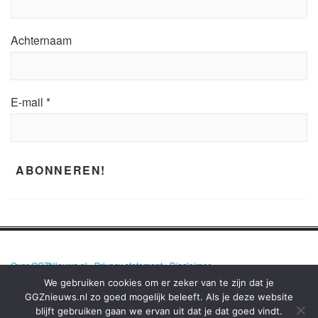
Achternaam
E-mail
*
Over GGZNieuws.nl
•
Privacy statement
•
Disclaimer
We gebruiken cookies om er zeker van te zijn dat je
GGZnieuws.nl zo goed mogelijk beleeft. Als je deze website
blijft gebruiken gaan we ervan uit dat je dat goed vindt.
GGZNIEUWS.NL – ELKE DAG HET NIEUWS OVER MENTALE GEZONDHEID