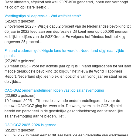
Deze kinderen, afgekort ook wel KOPP/KOV genoemd, lopen een verhoogd
risico om op latere leeftijd...
Voedingstips bij depressie - Wat wel/niet eten?
(52,623 x gelezen)
8 november 2023 - Wist je dat 5,2 procent van de Nederlandse bevolking tot
65 jaar in 2022 leed aan een depressie? Dit komt neer op 550.000 mensen,
zo blijkt uit cijfers van de GGZ Groep. En volgens het Trimbos Instituut krijgt
ongeveer 25 procent...
Finland wederom gelukkigste land ter wereld, Nederland stijgt naar vijfde
plaats
(27,282 x gelezen)
20 maart 2025 - Voor het achtste jaar op rij is Finland uitgeroepen tot het land
met de gelukkigste bevolking, zo blijkt uit het nieuwste World Happiness
Report. Nederland stijgt een plek ten opzichte van vorig jaar en staat nu op
de vijfde...
CAO GGZ onderhandelingen lopen vast op salarisverhoging
(22,662 x gelezen)
19 februari 2025 - Tijdens de zevende onderhandelingsronde voor de
nieuwe CAO GGZ ging het weer mis. De werkgevers in de GGZ zijn niet
bereid om personeel in de geestelijke gezondheidszorg een fatsoenlijke
salarisverhoging aan te bieden. Het...
CAO GGZ 2025-2026 is gereed!
(22,221 x gelezen)
9 juli 2025 - In maart eerder dit jaar bereikte een delegatie van werkgevers,