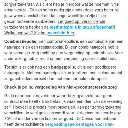
zorgverzekeraar. Als cliënt heb je hierdoor wat ze noemen ‘vrije
artsenkeuze’. Dit kan soms nodig zijn omdat deze zorg beter bij
jouw wens aansluit of omdat lange wachttijden zijn bij de
gecontracteerde aanbieders.
Let goed op: verschillende
verzekeraars hebben de
restitutiepolis in 2023 afgeschaft
!
Welke nog wel? Zie het
overzicht hier
.
Combinatiepolis
: Een combinatiepolis is een combinatie van een
naturapolis en een restitutiepolis. Bij een combinatiepolis heb je
voor sommige zorg recht op een vergoeding op naturabasis. Voor
andere zorg heb je recht op een vergoeding op restitutiebasis.
Tot slot is er ook nog een
budgetpolis:
dit is een goedkopere
naturapolis. Met een budgetpolis kun je bij een nog kleiner aantal
zorgaanbieders terecht dan met een normale naturapolis.
Check je polis: vergoeding van niet-gecontracteerde zorg
Ga je naar een zorgverlener waar de zorgverzekeraar geen
contract mee heeft? Dan betaal je vaak een deel van de rekening
zelf. Hoeveel je precies moet bijbetalen, kan per zorgverzekering
verschillen. In veel gevallen wordt voor niet-gecontracteerde ggz
75% of minder van de kosten vergoed. De Consumentenbond
heeft de verschillende
vergoedingspercentages voor niet-