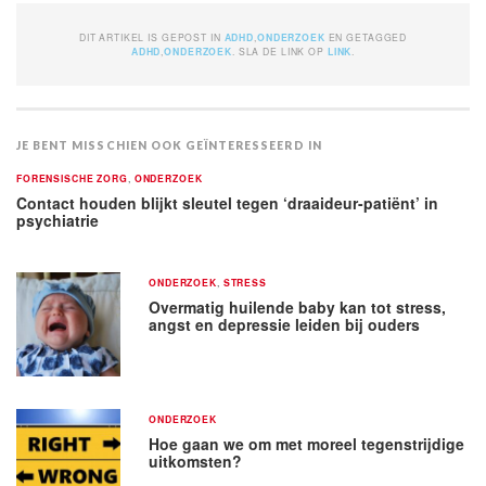
DIT ARTIKEL IS GEPOST IN
ADHD
,
ONDERZOEK
EN GETAGGED
ADHD
,
ONDERZOEK
. SLA DE LINK OP
LINK
.
JE BENT MISSCHIEN OOK GEÏNTERESSEERD IN
FORENSISCHE ZORG
,
ONDERZOEK
Contact houden blijkt sleutel tegen ‘draaideur-patiënt’ in
psychiatrie
ONDERZOEK
,
STRESS
Overmatig huilende baby kan tot stress,
angst en depressie leiden bij ouders
ONDERZOEK
Hoe gaan we om met moreel tegenstrijdige
uitkomsten?