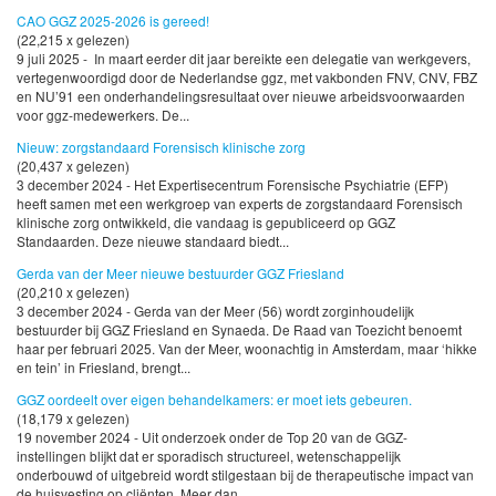
CAO GGZ 2025-2026 is gereed!
(22,215 x gelezen)
9 juli 2025 - In maart eerder dit jaar bereikte een delegatie van werkgevers,
vertegenwoordigd door de Nederlandse ggz, met vakbonden FNV, CNV, FBZ
en NU’91 een onderhandelingsresultaat over nieuwe arbeidsvoorwaarden
voor ggz-medewerkers. De...
Nieuw: zorgstandaard Forensisch klinische zorg
(20,437 x gelezen)
3 december 2024 - Het Expertisecentrum Forensische Psychiatrie (EFP)
heeft samen met een werkgroep van experts de zorgstandaard Forensisch
klinische zorg ontwikkeld, die vandaag is gepubliceerd op GGZ
Standaarden. Deze nieuwe standaard biedt...
Gerda van der Meer nieuwe bestuurder GGZ Friesland
(20,210 x gelezen)
3 december 2024 - Gerda van der Meer (56) wordt zorginhoudelijk
bestuurder bij GGZ Friesland en Synaeda. De Raad van Toezicht benoemt
haar per februari 2025. Van der Meer, woonachtig in Amsterdam, maar ‘hikke
en tein’ in Friesland, brengt...
GGZ oordeelt over eigen behandelkamers: er moet iets gebeuren.
(18,179 x gelezen)
19 november 2024 - Uit onderzoek onder de Top 20 van de GGZ-
instellingen blijkt dat er sporadisch structureel, wetenschappelijk
onderbouwd of uitgebreid wordt stilgestaan bij de therapeutische impact van
de huisvesting op cliënten. Meer dan...