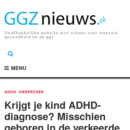
Ga
naar
de
inhoud.
Onafhankelijke website met nieuws over mentale
gezondheid en de ggz
MENU
ADHD
,
ONDERZOEK
Krijgt je kind ADHD-
diagnose? Misschien
geboren in de verkeerde