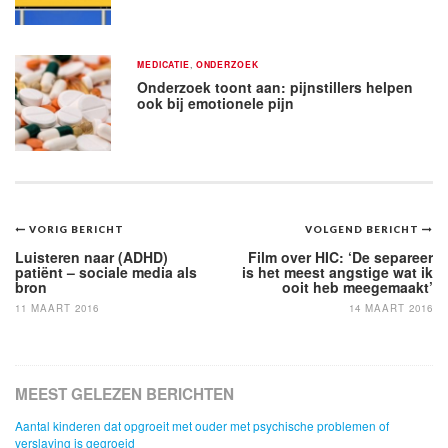
MEDICATIE
,
ONDERZOEK
Onderzoek toont aan: pijnstillers helpen
ook bij emotionele pijn
Bericht
VORIG BERICHT
VOLGEND BERICHT
navigatie
Luisteren naar (ADHD)
Film over HIC: ‘De separeer
patiënt – sociale media als
is het meest angstige wat ik
bron
ooit heb meegemaakt’
11 MAART 2016
14 MAART 2016
MEEST GELEZEN BERICHTEN
Aantal kinderen dat opgroeit met ouder met psychische problemen of
verslaving is gegroeid