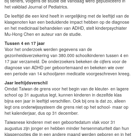
bij tieners, volgens de studie die vandaag werd gepubliceerd in
het vakblad Journal of Pediatrics.
De leeftijd die een kind heeft in vergelijking met de leeftijd van de
klasgenoten kan een beduidende impact hebben op de diagnose
en het medicinaal behandelen van ADHD, stelt kinderpsychiater
Mu-Hong Chen en auteur van de studie.
Tussen 4 en 17 jaar
Voor het onderzoek werden gegevens van de
gezonheidsverzekering van 380.000 schoolkinderen tussen 4 en
17 jaar verzameld. De onderzoekers bekeken de cijfers voor de
diagnose van ADHD per geboortemaand en bekeken wie over
een periode van 14 schooljaren medicatie voorgeschreven kreeg.
Jaar leeftijdsverschil
Omdat Taiwan de grens voor het begin van de kleuter- en lagere
school op 31 augustus legt, kunnen kinderen in dezelfde klas
bijna een jaar in leeftijd verschillen. Ook bij ons is dat zo, alleen
legt ons onderwijssysteem die grens niet op het school- maar op
het kalenderjaar, dus op 31 december.
Taiwanese kinderen met een geboortedatum vlak voor 31
augustus zijn jonger en hebben minder hersenmaturiteit dan hun
klasgenootjes die in een andere maand werden geboren en in het