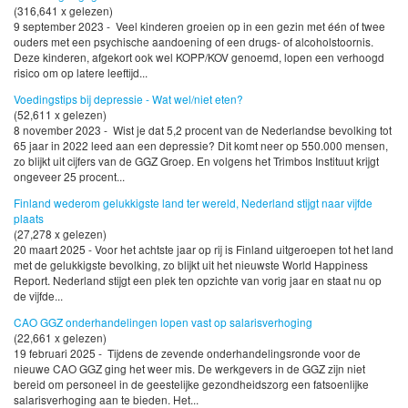
(316,641 x gelezen)
9 september 2023 - Veel kinderen groeien op in een gezin met één of twee
ouders met een psychische aandoening of een drugs- of alcoholstoornis.
Deze kinderen, afgekort ook wel KOPP/KOV genoemd, lopen een verhoogd
risico om op latere leeftijd...
Voedingstips bij depressie - Wat wel/niet eten?
(52,611 x gelezen)
8 november 2023 - Wist je dat 5,2 procent van de Nederlandse bevolking tot
65 jaar in 2022 leed aan een depressie? Dit komt neer op 550.000 mensen,
zo blijkt uit cijfers van de GGZ Groep. En volgens het Trimbos Instituut krijgt
ongeveer 25 procent...
Finland wederom gelukkigste land ter wereld, Nederland stijgt naar vijfde
plaats
(27,278 x gelezen)
20 maart 2025 - Voor het achtste jaar op rij is Finland uitgeroepen tot het land
met de gelukkigste bevolking, zo blijkt uit het nieuwste World Happiness
Report. Nederland stijgt een plek ten opzichte van vorig jaar en staat nu op
de vijfde...
CAO GGZ onderhandelingen lopen vast op salarisverhoging
(22,661 x gelezen)
19 februari 2025 - Tijdens de zevende onderhandelingsronde voor de
nieuwe CAO GGZ ging het weer mis. De werkgevers in de GGZ zijn niet
bereid om personeel in de geestelijke gezondheidszorg een fatsoenlijke
salarisverhoging aan te bieden. Het...