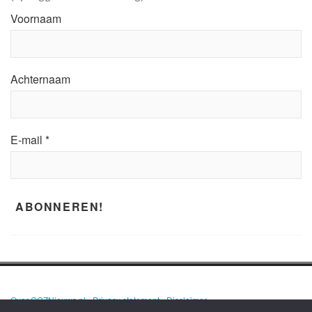
Voornaam
Achternaam
E-mail
*
Over GGZNieuws.nl
•
Privacy statement
•
Disclaimer