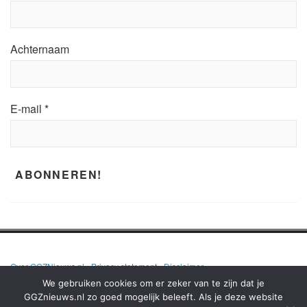
Achternaam
E-mail
*
Over GGZNieuws.nl
•
Privacy statement
•
Disclaimer
We gebruiken cookies om er zeker van te zijn dat je
GGZnieuws.nl zo goed mogelijk beleeft. Als je deze website