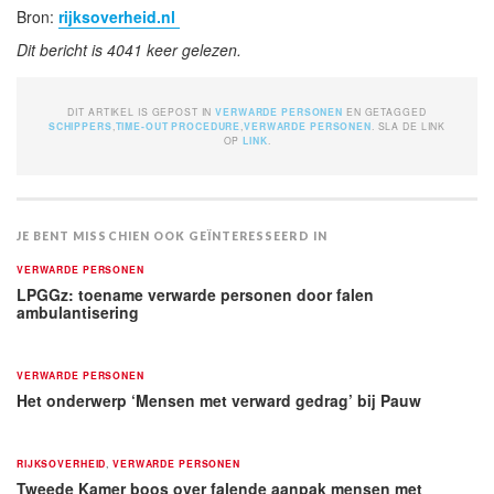
Bron:
rijksoverheid.nl
Dit bericht is 4041 keer gelezen.
DIT ARTIKEL IS GEPOST IN
VERWARDE PERSONEN
EN GETAGGED
SCHIPPERS
,
TIME-OUT PROCEDURE
,
VERWARDE PERSONEN
. SLA DE LINK
OP
LINK
.
JE BENT MISSCHIEN OOK GEÏNTERESSEERD IN
VERWARDE PERSONEN
LPGGz: toename verwarde personen door falen
ambulantisering
VERWARDE PERSONEN
Het onderwerp ‘Mensen met verward gedrag’ bij Pauw
RIJKSOVERHEID
,
VERWARDE PERSONEN
Tweede Kamer boos over falende aanpak mensen met