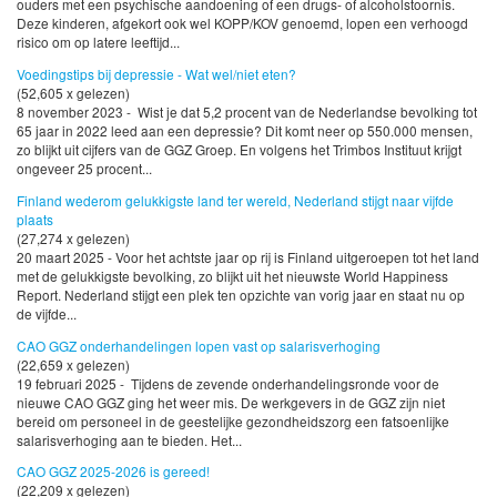
ouders met een psychische aandoening of een drugs- of alcoholstoornis.
Deze kinderen, afgekort ook wel KOPP/KOV genoemd, lopen een verhoogd
risico om op latere leeftijd...
Voedingstips bij depressie - Wat wel/niet eten?
(52,605 x gelezen)
8 november 2023 - Wist je dat 5,2 procent van de Nederlandse bevolking tot
65 jaar in 2022 leed aan een depressie? Dit komt neer op 550.000 mensen,
zo blijkt uit cijfers van de GGZ Groep. En volgens het Trimbos Instituut krijgt
ongeveer 25 procent...
Finland wederom gelukkigste land ter wereld, Nederland stijgt naar vijfde
plaats
(27,274 x gelezen)
20 maart 2025 - Voor het achtste jaar op rij is Finland uitgeroepen tot het land
met de gelukkigste bevolking, zo blijkt uit het nieuwste World Happiness
Report. Nederland stijgt een plek ten opzichte van vorig jaar en staat nu op
de vijfde...
CAO GGZ onderhandelingen lopen vast op salarisverhoging
(22,659 x gelezen)
19 februari 2025 - Tijdens de zevende onderhandelingsronde voor de
nieuwe CAO GGZ ging het weer mis. De werkgevers in de GGZ zijn niet
bereid om personeel in de geestelijke gezondheidszorg een fatsoenlijke
salarisverhoging aan te bieden. Het...
CAO GGZ 2025-2026 is gereed!
(22,209 x gelezen)