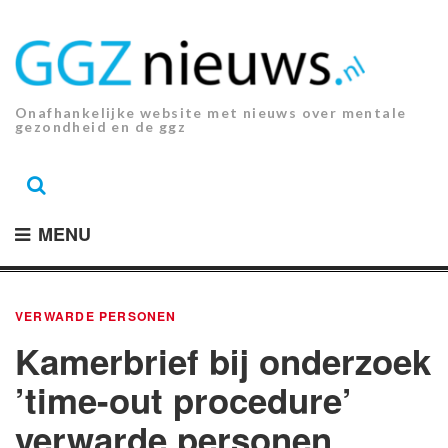
Ga
naar
de
inhoud.
Onafhankelijke website met nieuws over mentale
gezondheid en de ggz
MENU
VERWARDE PERSONEN
Kamerbrief bij onderzoek
’time-out procedure’
verwarde personen