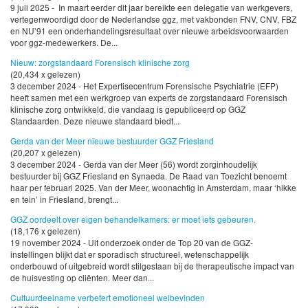
9 juli 2025 - In maart eerder dit jaar bereikte een delegatie van werkgevers,
vertegenwoordigd door de Nederlandse ggz, met vakbonden FNV, CNV, FBZ
en NU’91 een onderhandelingsresultaat over nieuwe arbeidsvoorwaarden
voor ggz-medewerkers. De...
Nieuw: zorgstandaard Forensisch klinische zorg
(20,434 x gelezen)
3 december 2024 - Het Expertisecentrum Forensische Psychiatrie (EFP)
heeft samen met een werkgroep van experts de zorgstandaard Forensisch
klinische zorg ontwikkeld, die vandaag is gepubliceerd op GGZ
Standaarden. Deze nieuwe standaard biedt...
Gerda van der Meer nieuwe bestuurder GGZ Friesland
(20,207 x gelezen)
3 december 2024 - Gerda van der Meer (56) wordt zorginhoudelijk
bestuurder bij GGZ Friesland en Synaeda. De Raad van Toezicht benoemt
haar per februari 2025. Van der Meer, woonachtig in Amsterdam, maar ‘hikke
en tein’ in Friesland, brengt...
GGZ oordeelt over eigen behandelkamers: er moet iets gebeuren.
(18,176 x gelezen)
19 november 2024 - Uit onderzoek onder de Top 20 van de GGZ-
instellingen blijkt dat er sporadisch structureel, wetenschappelijk
onderbouwd of uitgebreid wordt stilgestaan bij de therapeutische impact van
de huisvesting op cliënten. Meer dan...
Cultuurdeelname verbetert emotioneel welbevinden