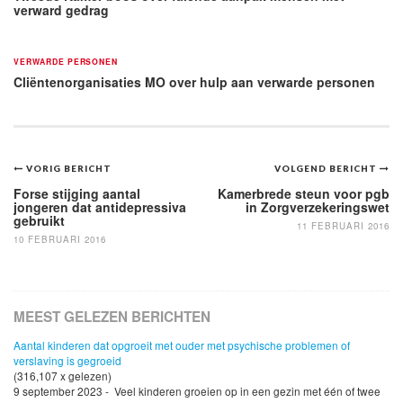
verward gedrag
VERWARDE PERSONEN
Cliëntenorganisaties MO over hulp aan verwarde personen
Bericht
VORIG BERICHT
VOLGEND BERICHT
navigatie
Forse stijging aantal
Kamerbrede steun voor pgb
jongeren dat antidepressiva
in Zorgverzekeringswet
gebruikt
11 FEBRUARI 2016
10 FEBRUARI 2016
MEEST GELEZEN BERICHTEN
Aantal kinderen dat opgroeit met ouder met psychische problemen of
verslaving is gegroeid
(316,107 x gelezen)
9 september 2023 - Veel kinderen groeien op in een gezin met één of twee