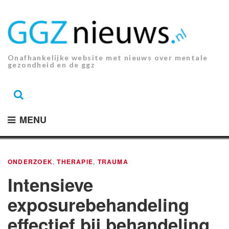
Ga
naar
de
inhoud.
Onafhankelijke website met nieuws over mentale
gezondheid en de ggz
MENU
ONDERZOEK
,
THERAPIE
,
TRAUMA
Intensieve
exposurebehandeling
effectief bij behandeling