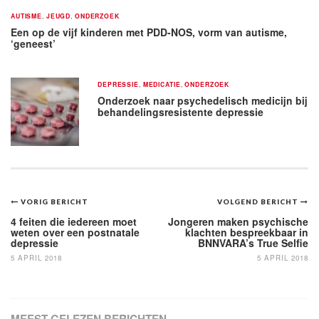
AUTISME
,
JEUGD
,
ONDERZOEK
Een op de vijf kinderen met PDD-NOS, vorm van autisme,
‘geneest’
DEPRESSIE
,
MEDICATIE
,
ONDERZOEK
Onderzoek naar psychedelisch medicijn bij
behandelingsresistente depressie
Bericht
VORIG BERICHT
VOLGEND BERICHT
navigatie
4 feiten die iedereen moet
Jongeren maken psychische
weten over een postnatale
klachten bespreekbaar in
depressie
BNNVARA’s True Selfie
5 APRIL 2018
5 APRIL 2018
MEEST GELEZEN BERICHTEN