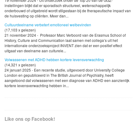
19 november 2024 - Uit onderzoek onder de Top 20 van de GGZ-
instellingen blijkt dat er sporadisch structureel, wetenschappelijk
onderbouwd of uitgebreid wordt stilgestaan bij de therapeutische impact van
de huisvesting op cliënten. Meer dan...
Cultuurdeelname verbetert emotioneel welbevinden
(17,103 x gelezen)
21 november 2024 - Professor Marc Verboord van de Erasmus School of
History, Culture and Communication laat samen met collega’s uit het
internationale onderzoeksproject INVENT zien dat er een positief effect
uitgaat van deelname aan culturele...
Volwassenen met ADHD hebben kortere levensverwachting
(14,321 x gelezen)
24 januari 2025 - Een recente studie, uitgevoerd door University College
London en gepubliceerd in The British Journal of Psychiatry, heeft
aangetoond dat volwassenen met een diagnose van ADHD een aanzienlijk
kortere levensverwachting hebben in...
Like ons op Facebook!