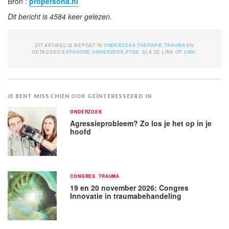
Bron :
propersona.nl
Dit bericht is 4584 keer gelezen.
DIT ARTIKEL IS GEPOST IN
ONDERZOEK
,
THERAPIE
,
TRAUMA
EN
GETAGGED
EXPOSURE
,
ONDERZOEK
,
PTSS
. SLA DE LINK OP
LINK
.
JE BENT MISSCHIEN OOK GEÏNTERESSEERD IN
ONDERZOEK
Agressieprobleem? Zo los je het op in je
hoofd
CONGRES
,
TRAUMA
19 en 20 november 2026: Congres
Innovatie in traumabehandeling