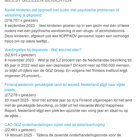
Aantal kinderen dat opgroeit met ouder met psychische problemen of
verslaving is gegroeid
(316,707 x gelezen)
9 september 2023 - Veel kinderen groeien op in een gezin met één of twee
ouders met een psychische aandoening of een drugs- of alcoholstoornis.
Deze kinderen, afgekort ook wel KOPP/KOV genoemd, lopen een verhoogd
risico om op latere leeftijd...
Voedingstips bij depressie - Wat wel/niet eten?
(52,615 x gelezen)
8 november 2023 - Wist je dat 5,2 procent van de Nederlandse bevolking tot
65 jaar in 2022 leed aan een depressie? Dit komt neer op 550.000 mensen,
zo blijkt uit cijfers van de GGZ Groep. En volgens het Trimbos Instituut krijgt
ongeveer 25 procent...
Finland wederom gelukkigste land ter wereld, Nederland stijgt naar vijfde
plaats
(27,278 x gelezen)
20 maart 2025 - Voor het achtste jaar op rij is Finland uitgeroepen tot het land
met de gelukkigste bevolking, zo blijkt uit het nieuwste World Happiness
Report. Nederland stijgt een plek ten opzichte van vorig jaar en staat nu op
de vijfde...
CAO GGZ onderhandelingen lopen vast op salarisverhoging
(22,661 x gelezen)
19 februari 2025 - Tijdens de zevende onderhandelingsronde voor de