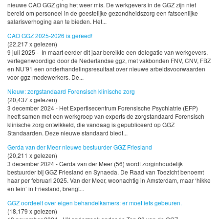
nieuwe CAO GGZ ging het weer mis. De werkgevers in de GGZ zijn niet
bereid om personeel in de geestelijke gezondheidszorg een fatsoenlijke
salarisverhoging aan te bieden. Het...
CAO GGZ 2025-2026 is gereed!
(22,217 x gelezen)
9 juli 2025 - In maart eerder dit jaar bereikte een delegatie van werkgevers,
vertegenwoordigd door de Nederlandse ggz, met vakbonden FNV, CNV, FBZ
en NU’91 een onderhandelingsresultaat over nieuwe arbeidsvoorwaarden
voor ggz-medewerkers. De...
Nieuw: zorgstandaard Forensisch klinische zorg
(20,437 x gelezen)
3 december 2024 - Het Expertisecentrum Forensische Psychiatrie (EFP)
heeft samen met een werkgroep van experts de zorgstandaard Forensisch
klinische zorg ontwikkeld, die vandaag is gepubliceerd op GGZ
Standaarden. Deze nieuwe standaard biedt...
Gerda van der Meer nieuwe bestuurder GGZ Friesland
(20,211 x gelezen)
3 december 2024 - Gerda van der Meer (56) wordt zorginhoudelijk
bestuurder bij GGZ Friesland en Synaeda. De Raad van Toezicht benoemt
haar per februari 2025. Van der Meer, woonachtig in Amsterdam, maar ‘hikke
en tein’ in Friesland, brengt...
GGZ oordeelt over eigen behandelkamers: er moet iets gebeuren.
(18,179 x gelezen)