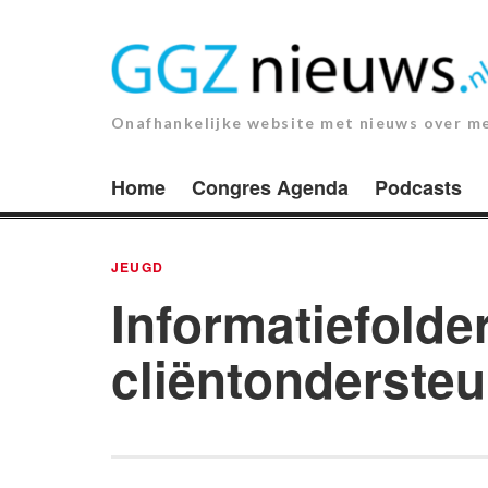
Ga
naar
de
inhoud.
Onafhankelijke website met nieuws over m
Home
Congres Agenda
Podcasts
JEUGD
Informatiefolde
cliëntonderste