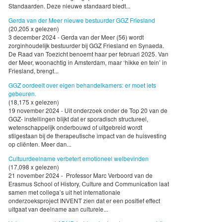
Standaarden. Deze nieuwe standaard biedt...
Gerda van der Meer nieuwe bestuurder GGZ Friesland
(20,205 x gelezen)
3 december 2024 - Gerda van der Meer (56) wordt
zorginhoudelijk bestuurder bij GGZ Friesland en Synaeda.
De Raad van Toezicht benoemt haar per februari 2025. Van
der Meer, woonachtig in Amsterdam, maar ‘hikke en tein’ in
Friesland, brengt...
GGZ oordeelt over eigen behandelkamers: er moet iets
gebeuren.
(18,175 x gelezen)
19 november 2024 - Uit onderzoek onder de Top 20 van de
GGZ- instellingen blijkt dat er sporadisch structureel,
wetenschappelijk onderbouwd of uitgebreid wordt
stilgestaan bij de therapeutische impact van de huisvesting
op cliënten. Meer dan...
Cultuurdeelname verbetert emotioneel welbevinden
(17,098 x gelezen)
21 november 2024 - Professor Marc Verboord van de
Erasmus School of History, Culture and Communication laat
samen met collega’s uit het internationale
onderzoeksproject INVENT zien dat er een positief effect
uitgaat van deelname aan culturele...