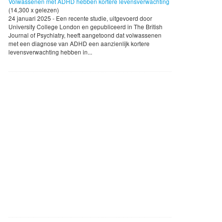
Volwassenen met ADHD hebben kortere levensverwachting
(14,300 x gelezen)
24 januari 2025 - Een recente studie, uitgevoerd door
University College London en gepubliceerd in The British
Journal of Psychiatry, heeft aangetoond dat volwassenen
met een diagnose van ADHD een aanzienlijk kortere
levensverwachting hebben in...