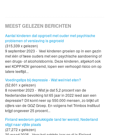
MEEST GELEZEN BERICHTEN
Aantal kinderen dat opgroeit met ouder met psychische
problemen of verslaving is gegroeid
(315,339 x gelezen)
9 september 2023 - Veel kinderen groeien op in een gezin
met één of twee ouders met een psychische aandoening of
een drugs- of alcoholstoornis. Deze kinderen, afgekort ook
wel KOPP/KOV genoemd, lopen een verhoogd risico om op
latere leeftijd...
Voedingstips bij depressie - Wat wel/niet eten?
(52,601 x gelezen)
8 november 2023 - Wist je dat 5,2 procent van de
Nederlandse bevolking tot 65 jaar in 2022 leed aan een
depressie? Dit komt neer op 550.000 mensen, zo blijkt uit
cijfers van de GGZ Groep. En volgens het Trimbos Instituut
krijgt ongeveer 25 procent...
Finland wederom gelukkigste land ter wereld, Nederland
stijgt naar vijfde plaats
(27,272 x gelezen)
20 maart 2025 - Voor het achtste jaar op rij is Finland