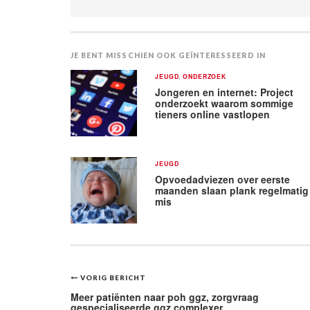
JE BENT MISSCHIEN OOK GEÏNTERESSEERD IN
JEUGD
,
ONDERZOEK
Jongeren en internet: Project
onderzoekt waarom sommige
tieners online vastlopen
JEUGD
Opvoedadviezen over eerste
maanden slaan plank regelmatig
mis
Bericht
VORIG BERICHT
navigatie
Meer patiënten naar poh ggz, zorgvraag
gespecialiseerde ggz complexer