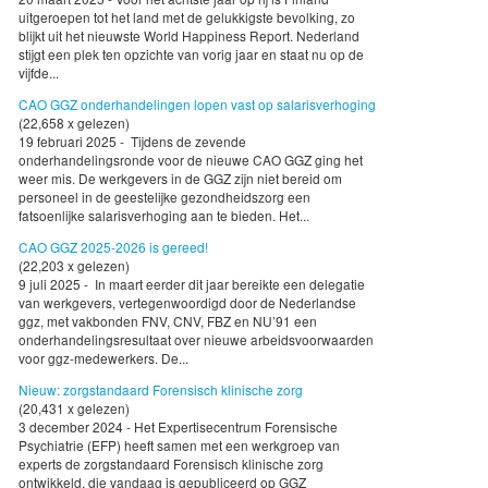
uitgeroepen tot het land met de gelukkigste bevolking, zo
blijkt uit het nieuwste World Happiness Report. Nederland
stijgt een plek ten opzichte van vorig jaar en staat nu op de
vijfde...
CAO GGZ onderhandelingen lopen vast op salarisverhoging
(22,658 x gelezen)
19 februari 2025 - Tijdens de zevende
onderhandelingsronde voor de nieuwe CAO GGZ ging het
weer mis. De werkgevers in de GGZ zijn niet bereid om
personeel in de geestelijke gezondheidszorg een
fatsoenlijke salarisverhoging aan te bieden. Het...
CAO GGZ 2025-2026 is gereed!
(22,203 x gelezen)
9 juli 2025 - In maart eerder dit jaar bereikte een delegatie
van werkgevers, vertegenwoordigd door de Nederlandse
ggz, met vakbonden FNV, CNV, FBZ en NU’91 een
onderhandelingsresultaat over nieuwe arbeidsvoorwaarden
voor ggz-medewerkers. De...
Nieuw: zorgstandaard Forensisch klinische zorg
(20,431 x gelezen)
3 december 2024 - Het Expertisecentrum Forensische
Psychiatrie (EFP) heeft samen met een werkgroep van
experts de zorgstandaard Forensisch klinische zorg
ontwikkeld, die vandaag is gepubliceerd op GGZ