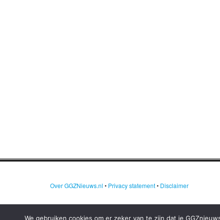
Over GGZNieuws.nl
•
Privacy statement
•
Disclaimer
We gebruiken cookies om er zeker van te zijn dat je GGZnieuws.n